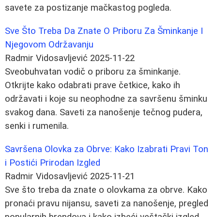
savete za postizanje mačkastog pogleda.
Sve Što Treba Da Znate O Priboru Za Šminkanje I
Njegovom Održavanju
Radmir Vidosavljević
2025-11-22
Sveobuhvatan vodič o priboru za šminkanje.
Otkrijte kako odabrati prave četkice, kako ih
održavati i koje su neophodne za savršenu šminku
svakog dana. Saveti za nanošenje tečnog pudera,
senki i rumenila.
Savršena Olovka za Obrve: Kako Izabrati Pravi Ton
i Postići Prirodan Izgled
Radmir Vidosavljević
2025-11-21
Sve što treba da znate o olovkama za obrve. Kako
pronaći pravu nijansu, saveti za nanošenje, pregled
popularnih brendova i kako izbeći veštački izgled.