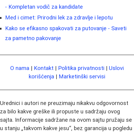
- Kompletan vodič za kandidate
Med i cimet: Prirodni lek za zdravlje i lepotu
Kako se efikasno spakovati za putovanje - Saveti
za pametno pakovanje
O nama
|
Kontakt
|
Politika privatnosti
|
Uslovi
korišćenja
|
Marketinški servisi
Urednici i autori ne preuzimaju nikakvu odgovornost
za bilo kakve greške ili propuste u sadržaju ovog
sajta. Informacije sadržane na ovom sajtu pružaju se
u stanju „takvom kakve jesu“, bez garancija u pogledu