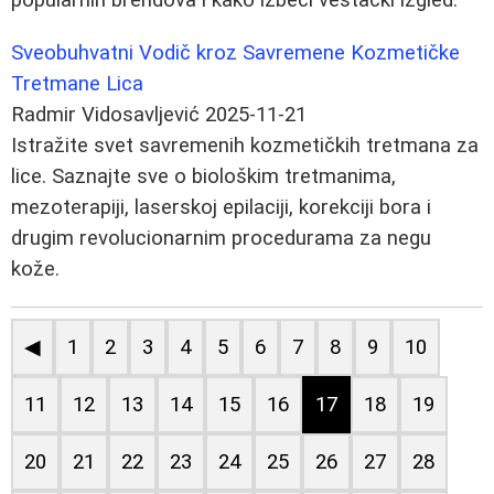
Sveobuhvatni Vodič kroz Savremene Kozmetičke
Tretmane Lica
Radmir Vidosavljević
2025-11-21
Istražite svet savremenih kozmetičkih tretmana za
lice. Saznajte sve o biološkim tretmanima,
mezoterapiji, laserskoj epilaciji, korekciji bora i
drugim revolucionarnim procedurama za negu
kože.
◀
1
2
3
4
5
6
7
8
9
10
11
12
13
14
15
16
17
18
19
20
21
22
23
24
25
26
27
28