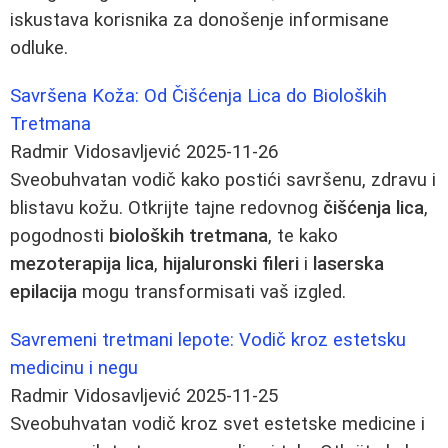
iskustava korisnika za donošenje informisane
odluke.
Savršena Koža: Od Čišćenja Lica do Bioloških
Tretmana
Radmir Vidosavljević
2025-11-26
Sveobuhvatan vodič kako postići savršenu, zdravu i
blistavu kožu. Otkrijte tajne redovnog
čišćenja lica
,
pogodnosti
bioloških tretmana
, te kako
mezoterapija lica
,
hijaluronski fileri
i
laserska
epilacija
mogu transformisati vaš izgled.
Savremeni tretmani lepote: Vodič kroz estetsku
medicinu i negu
Radmir Vidosavljević
2025-11-25
Sveobuhvatan vodič kroz svet estetske medicine i