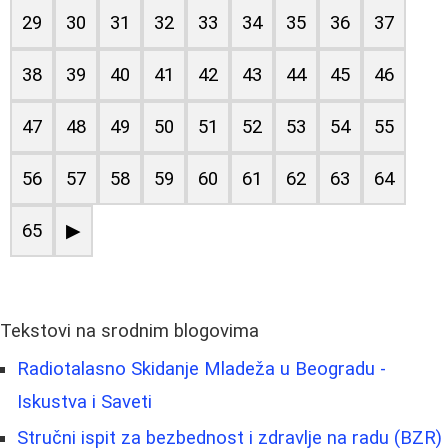
29
30
31
32
33
34
35
36
37
38
39
40
41
42
43
44
45
46
47
48
49
50
51
52
53
54
55
56
57
58
59
60
61
62
63
64
65
▶
Tekstovi na srodnim blogovima
Radiotalasno Skidanje Mladeža u Beogradu -
Iskustva i Saveti
Stručni ispit za bezbednost i zdravlje na radu (BZR)