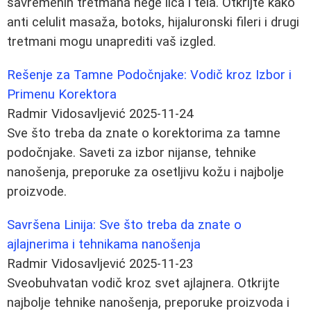
savremenih tretmana nege lica i tela. Otkrijte kako
anti celulit masaža, botoks, hijaluronski fileri i drugi
tretmani mogu unaprediti vaš izgled.
Rešenje za Tamne Podočnjake: Vodič kroz Izbor i
Primenu Korektora
Radmir Vidosavljević
2025-11-24
Sve što treba da znate o korektorima za tamne
podočnjake. Saveti za izbor nijanse, tehnike
nanošenja, preporuke za osetljivu kožu i najbolje
proizvode.
Savršena Linija: Sve što treba da znate o
ajlajnerima i tehnikama nanošenja
Radmir Vidosavljević
2025-11-23
Sveobuhvatan vodič kroz svet ajlajnera. Otkrijte
najbolje tehnike nanošenja, preporuke proizvoda i