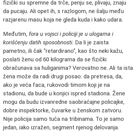
fizički su spremne da trče, penju se, plivaju, znaju
da pucaju. Ali opet ih, s razlogom, ne šalju među
razjarenu masu koja ne gleda kuda i kako udara.
Međutim,
fora u vojsci i policiji je u ulogama i
korišćenju datih sposobnosti
. Da li je zaista
pametno, ili čak "retardirano", kao što neki kažu,
poslati ženu od 60 kilograma da se fizički
obračunava sa huliganima? Verovatno ne. Ali ta ista
žena može da radi drugi posao: da pretresa, da,
ako je veća faca, rukovodi timom koji je na
stadionu, da bude u konjici ispred stadiona. Žene
mogu da budu izvanredne saobraćajne policajke,
dobre inspektorke, čuvarke u ženskom zatvoru.
Nije policija samo tuča na tribinama. To je samo
jedan, iako izražen, segment njenog delovanja.