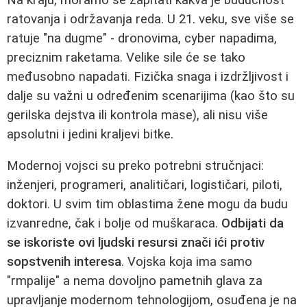
ratovanja i održavanja reda. U 21. veku, sve više se
ratuje "na dugme" - dronovima, cyber napadima,
preciznim raketama. Velike sile će se tako
međusobno napadati. Fizička snaga i izdržljivost i
dalje su važni u određenim scenarijima (kao što su
gerilska dejstva ili kontrola mase), ali nisu više
apsolutni i jedini kraljevi bitke.
Modernoj vojsci su preko potrebni stručnjaci:
inženjeri, programeri, analitičari, logističari, piloti,
doktori. U svim tim oblastima žene mogu da budu
izvanredne, čak i bolje od muškaraca.
Odbijati da
se iskoriste ovi ljudski resursi znači ići protiv
sopstvenih interesa
. Vojska koja ima samo
"rmpalije" a nema dovoljno pametnih glava za
upravljanje modernom tehnologijom, osuđena je na