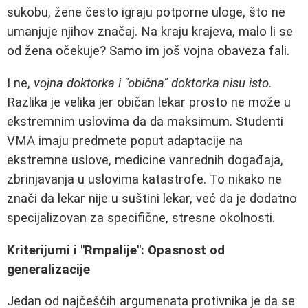
sukobu, žene često igraju potporne uloge, što ne
umanjuje njihov značaj. Na kraju krajeva, malo li se
od žena očekuje? Samo im još vojna obaveza fali.
I ne,
vojna doktorka i "obična" doktorka nisu isto
.
Razlika je velika jer običan lekar prosto ne može u
ekstremnim uslovima da da maksimum. Studenti
VMA imaju predmete poput adaptacije na
ekstremne uslove, medicine vanrednih događaja,
zbrinjavanja u uslovima katastrofe. To nikako ne
znači da lekar nije u suštini lekar, već da je dodatno
specijalizovan za specifične, stresne okolnosti.
Kriterijumi i "Rmpalije": Opasnost od
generalizacije
Jedan od najčešćih argumenata protivnika je da se