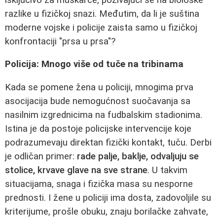
razlike u fizičkoj snazi. Međutim, da li je suština
moderne vojske i policije zaista samo u fizičkoj
konfrontaciji "prsa u prsa"?
Policija: Mnogo više od tuče na tribinama
Kada se pomene žena u policiji, mnogima prva
asocijacija bude nemogućnost suočavanja sa
nasilnim izgrednicima na fudbalskim stadionima.
Istina je da postoje policijske intervencije koje
podrazumevaju direktan fizički kontakt, tuču. Derbi
je odličan primer:
rade palje, baklje, odvaljuju se
stolice, krvave glave na sve strane
. U takvim
situacijama, snaga i fizička masa su nesporne
prednosti. I žene u policiji ima dosta, zadovoljile su
kriterijume, prošle obuku, znaju borilačke zahvate,