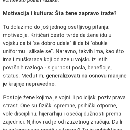
Motivacija i kultura: Šta žene zapravo traže?
Tu dolazimo do još jednog osetljivog pitanja:
motivacije. Kritičari često tvrde da žene idu u
vojsku da bi "se dobro udale" ili da bi "obukle
uniformu i slikale se". Naravno, takvih ima, kao što
ima i muškaraca koji odlaze u vojsku iz istih
površnih razloga - sigurnost posla, beneficije,
status. Međutim,
generalizovati na osnovu manjine
je krajnje nepravedno
.
Postoje žene kojima je vojni ili policijski poziv prava
strast. One su fizički spremne, psihički otporne,
vole disciplinu, hijerarhiju i osećaj dužnosti prema
zajednici. Njihov rad je od izuzetnog značaja. Da li
je neženstveno nositi uniformu? To je subjektivno.