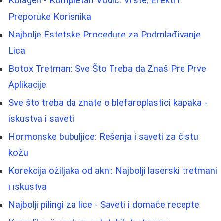
Kolagen - Kompletan Vodič: Vrste, Efekti i
Preporuke Korisnika
Najbolje Estetske Procedure za Podmlađivanje
Lica
Botox Tretman: Sve Što Treba da Znaš Pre Prve
Aplikacije
Sve što treba da znate o blefaroplastici kapaka -
iskustva i saveti
Hormonske bubuljice: Rešenja i saveti za čistu
kožu
Korekcija ožiljaka od akni: Najbolji laserski tretmani
i iskustva
Najbolji pilingi za lice - Saveti i domaće recepte