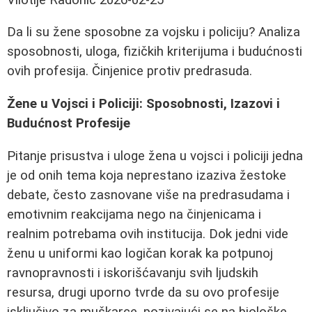
Da li su žene sposobne za vojsku i policiju? Analiza
sposobnosti, uloga, fizičkih kriterijuma i budućnosti
ovih profesija. Činjenice protiv predrasuda.
Žene u Vojsci i Policiji: Sposobnosti, Izazovi i
Budućnost Profesije
Pitanje prisustva i uloge žena u vojsci i policiji jedna
je od onih tema koja neprestano izaziva žestoke
debate, često zasnovane više na predrasudama i
emotivnim reakcijama nego na činjenicama i
realnim potrebama ovih institucija. Dok jedni vide
ženu u uniformi kao logičan korak ka potpunoj
ravnopravnosti i iskorišćavanju svih ljudskih
resursa, drugi uporno tvrde da su ovo profesije
isključivo za muškarce, pozivajući se na biološke