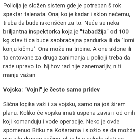
Policija je složen sistem gde je potreban širok
spektar talenata. Onaj ko je kadar i sklon nečemu,
treba da bude iskorišćen za to. Neće se neka
briljantna inspektorka koja je "tabadžija" od 100
kg
staviti da bude saobraćajna pandurka ili da "lomi
konju kičmu". Ona može na tribine. A one sklone ili
talentovane za druga zanimanja u policiji treba da
rade upravo to. Njihov rad nije zanemarljiv, niti
manje važan.
Vojska: "Vojni" je često samo pridev
Slična logika važi i za vojsku, samo na još širem
planu. Koliko će vojska imati uspeha zavisi i od onih
koji komanduju i vode operacije. Neko je ovde
spomenuo Bitku na Košarama i složio se da možda
nije bilo drugog načina, ali je bilo suludo slati na