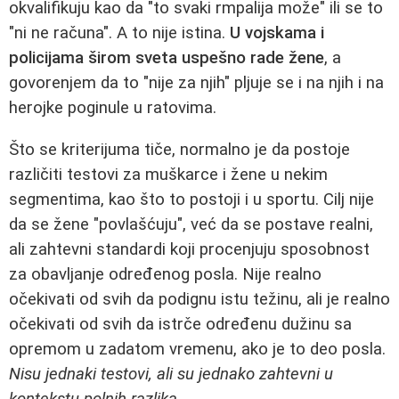
okvalifikuju kao da "to svaki rmpalija može" ili se to
"ni ne računa". A to nije istina.
U vojskama i
policijama širom sveta uspešno rade žene
, a
govorenjem da to "nije za njih" pljuje se i na njih i na
herojke poginule u ratovima.
Što se kriterijuma tiče, normalno je da postoje
različiti testovi za muškarce i žene u nekim
segmentima, kao što to postoji i u sportu. Cilj nije
da se žene "povlašćuju", već da se postave realni,
ali zahtevni standardi koji procenjuju sposobnost
za obavljanje određenog posla. Nije realno
očekivati od svih da podignu istu težinu, ali je realno
očekivati od svih da istrče određenu dužinu sa
opremom u zadatom vremenu, ako je to deo posla.
Nisu jednaki testovi, ali su jednako zahtevni u
kontekstu polnih razlika
.