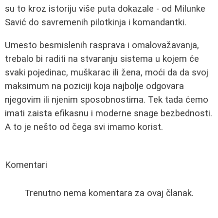
su to kroz istoriju više puta dokazale - od Milunke
Savić do savremenih pilotkinja i komandantki.
Umesto besmislenih rasprava i omalovažavanja,
trebalo bi raditi na stvaranju sistema u kojem će
svaki pojedinac, muškarac ili žena, moći da da svoj
maksimum na poziciji koja najbolje odgovara
njegovim ili njenim sposobnostima. Tek tada ćemo
imati zaista efikasnu i moderne snage bezbednosti.
A to je nešto od čega svi imamo korist.
Komentari
Trenutno nema komentara za ovaj članak.