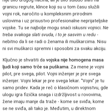
granicu regrute, klince koji su u tom času služili
vojni rok, naročito u kompleksnim prirodnim
uslovima i uz prisustvo profesionalne neprijateljske
vojske. Tu se najbolje mogu snaći iskusni vojnici.
Ne
treba svakoga slati svuda, i to je sasvim u redu
-
nebitno da li se radi o ženama ili muškarcima. Nisu
ni svi muškarci spremni i sposobni za svaku akciju.
Ključno je shvatiti da
vojska nije homogena masa
ljudi koji samo trče sa puškama
. Za mene je vojni
pilot, pre svega, pilot. Vojni inženjer je pre svega
inženjer. Vojni lekar je pre svega lekar. "Vojni" je tu
samo pridev. Kada je reč o klasičnom vojnistvu, gde
ulogu igra fizička snaga i izdržljivost u rovovima,
žene imaju manje da traže - kome se sviđa, kome
se ne sviđa, ali tako je. Međutim, u direktnom