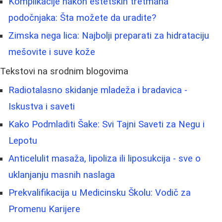
Komplikacije nakon estetskih tretmana
podočnjaka: Šta možete da uradite?
Zimska nega lica: Najbolji preparati za hidrataciju
mešovite i suve kože
Tekstovi na srodnim blogovima
Radiotalasno skidanje mladeža i bradavica -
Iskustva i saveti
Kako Podmladiti Šake: Svi Tajni Saveti za Negu i
Lepotu
Anticelulit masaža, lipoliza ili liposukcija - sve o
uklanjanju masnih naslaga
Prekvalifikacija u Medicinsku Školu: Vodič za
Promenu Karijere