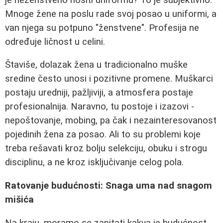
Mnoge žene na poslu rade svoj posao u uniformi, a
van njega su potpuno "ženstvene". Profesija ne
određuje ličnost u celini.
Štaviše, dolazak žena u tradicionalno muške
sredine često unosi i pozitivne promene. Muškarci
postaju uredniji, pažljiviji, a atmosfera postaje
profesionalnija. Naravno, tu postoje i izazovi -
nepoštovanje, mobing, pa čak i nezainteresovanost
pojedinih žena za posao. Ali to su problemi koje
treba rešavati kroz bolju selekciju, obuku i strogu
disciplinu, a ne kroz isključivanje celog pola.
Ratovanje budućnosti: Snaga uma nad snagom
mišića
Na kraju, moramo se zapitati kakva je budućnost