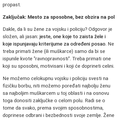
propast.
Zaključak: Mesto za sposobne, bez obzira na pol
Dakle, da li su žene za vojsku i policiju? Odgovor je
složen, ali jasan:
jeste, one koje to zaista žele i
koje ispunjavaju kriterijume za određeni posao
. Ne
treba primati žene (ili muškarce) samo da bi se
ispunile kvote "ravnopravnosti". Treba primati one
koji su sposobni, motivisani i koji će doprineti celini.
Ne možemo celokupnu vojsku i policiju svesti na
fizičku borbu, niti možemo poređati najbolju ženu
sa najboljim muškarcem u toj oblasti i na osnovu
toga donositi zaključke o celom polu. Radi se o
tome da svako, prema svojim sposobnostima,
doprinese odbrani i bezbednosti svoje zemlje. Žene