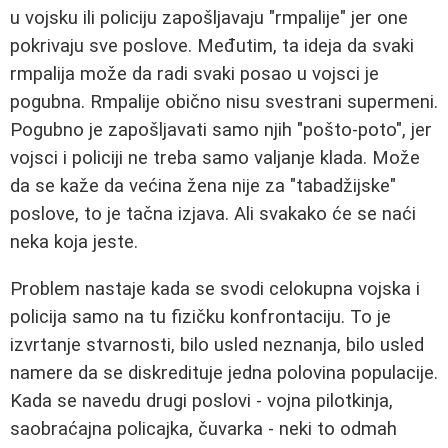
u vojsku ili policiju zapošljavaju "rmpalije" jer one
pokrivaju sve poslove. Međutim, ta ideja da svaki
rmpalija može da radi svaki posao u vojsci je
pogubna. Rmpalije obično nisu svestrani supermeni.
Pogubno je zapošljavati samo njih "pošto-poto", jer
vojsci i policiji ne treba samo valjanje klada. Može
da se kaže da većina žena nije za "tabadžijske"
poslove, to je tačna izjava. Ali svakako će se naći
neka koja jeste.
Problem nastaje kada se svodi celokupna vojska i
policija samo na tu fizičku konfrontaciju. To je
izvrtanje stvarnosti, bilo usled neznanja, bilo usled
namere da se diskredituje jedna polovina populacije.
Kada se navedu drugi poslovi - vojna pilotkinja,
saobraćajna policajka, čuvarka - neki to odmah