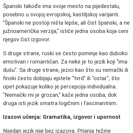
Španski takođe ima svoje mesto na pijedestalu,
posebno u svojoj evropskoj, kastiljskoj varijanti.
"Španski ne postoji ništa lepše, ali čist španski, a ne
južnoamerička verzija," ističe jedna osoba koja ceni
njegov čist izgovor.
S druge strane, ruski se često pominje kao duboko
emotivan i romantičan. Za neke je to jezik koji "ima
dušu". Sa druge strane, jezici kao što su nemački ili
finski često dobijaju epitete "tvrd" ili "ostar", što
opet pokazuje koliko je percepcija individualna.
"Nemački mi je grozan," kaže jedna osoba, dok
druga isti jezik smatra logičnim i fascinantnim.
Izazovi učenja: Gramatika, izgovor i upornost
Nijedan jezik nije bez izazova. Pitanja težine