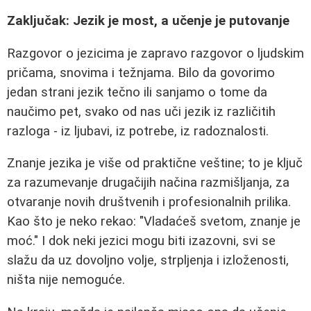
Zaključak: Jezik je most, a učenje je putovanje
Razgovor o jezicima je zapravo razgovor o ljudskim
pričama, snovima i težnjama. Bilo da govorimo
jedan strani jezik tečno ili sanjamo o tome da
naučimo pet, svako od nas uči jezik iz različitih
razloga - iz ljubavi, iz potrebe, iz radoznalosti.
Znanje jezika je više od praktične veštine; to je ključ
za razumevanje drugačijih načina razmišljanja, za
otvaranje novih društvenih i profesionalnih prilika.
Kao što je neko rekao: "Vladaćeš svetom, znanje je
moć." I dok neki jezici mogu biti izazovni, svi se
slažu da uz dovoljno volje, strpljenja i izloženosti,
ništa nije nemoguće.