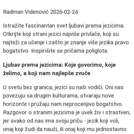
Radman Videnović
2026-02-24
Istražite fascinantan svet ljubavi prema jezicima.
Otkrijte koji strani jezici najviše privlače, koji su
najteži za učenje i zašto je znanje više jezika pravo
bogatstvo. Inspirišite se pričama poliglota.
Ljubav prema jezicima: Koje govorimo, koje
želimo, a koji nam najlepše zvuče
U svetu bez granica, jezici su naši vodiči. Oni nas
povezuju sa drugim kulturama, otvaraju nove
horizonte i pružaju nam neprocenjivo bogatstvo.
Razgovor o stranim jezicima je uvek živ i strastven,
jer svako od nas ima svoju priču - jezik koji voli,
onaj koji žudi da nauči, ili onaj koji mu jednostavno