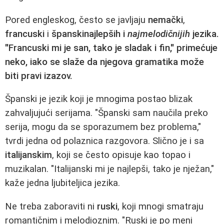
Pored engleskog, često se javljaju
nemački
,
francuski
i
španskinajlepših i
najmelodičnijih
jezika.
"Francuski mi je san, tako je sladak i fin," primećuje
neko, iako se slaže da njegova gramatika može
biti pravi izazov.
Španski je jezik koji je mnogima postao blizak
zahvaljujući serijama. "Španski sam naučila preko
serija, mogu da se sporazumem bez problema,"
tvrdi jedna od polaznica razgovora. Slično je i sa
italijanskim
, koji se često opisuje kao topao i
muzikalan. "Italijanski mi je najlepši, tako je nježan,"
kaže jedna ljubiteljica jezika.
Ne treba zaboraviti ni
ruski
, koji mnogi smatraju
romantičnim i melodioznim. "Ruski je po meni