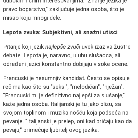
dubokim ličnim interesovanjima. "Znanje jezika je
pravo bogatstvo," zaključuje jedna osoba, što je
misao koju mnogi dele.
Lepota zvuka: Subjektivni, ali snažni utisci
Pitanje koji jezik
najlepše zvuči
uvek izaziva žustre
debate. Lepota je, naravno, u uhu slušaoca, ali
određeni jezici konstantno dobijaju visoke ocene.
Francuski je nesumnjiv kandidat. Često se opisuje
rečima kao što su "seksi", "melodičan", "nježan".
"Francuski mi je definitivno najlepši za slušanje,"
kaže jedna osoba. Italijanski je tu jako blizu, sa
svojom toplinom i muzikalnošću koja podseća na
pevanje. "Italijanski je prelep, oni kad pričaju kao da
pevaju," primećuje ljubitelj ovog jezika.