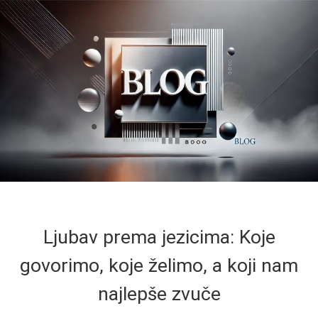
Ljubav prema jezicima: Koje
govorimo, koje želimo, a koji nam
najlepše zvuče