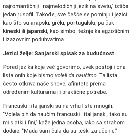
najromantičniji i najmelodičniji jezik na svetu," ističe
jedan rusofil. Takođe, sve češće se pominju i jezici
kao što su
arapski
,
grčki
,
portugalski
, pa čak i
kineski
ili
japanski
, kao simbol težnje ka egzotičnim
i izazovnim poduhvatima.
Jezici želje: Sanjarski spisak za budućnost
Pored jezika koje već govorimo, uvek postoji i ona
lista onih koje bismo
voleli da naučimo
. Ta lista
često otkriva naše snove, afinitete prema
određenim kulturama ili praktične potrebe.
Francuski i italijanski su na vrhu liste mnogih.
"Volela bih da naučim francuski i italijanski, tako su
mi slatki i fini," kaže jedna osoba, iako sa strahom
dodaje: "Mada sam čula da su teški za učenje."