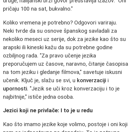
druge, italijanski brzi govor predstavlja izazov: "Oni
pričaju 100 na sat, bukvalno."
Koliko vremena je potrebno? Odgovori variraju.
Neki tvrde da su osnove španskog savladali za
nekoliko meseci uz serije, dok za jezike kao što su
arapski ili kineski kažu da su potrebne godine
ozbiljnog rada. "Za pravo učenje jezika
preporučujem uz časove, naravno, čitanje časopisa
na tom jeziku i gledanje filmova," savetuje iskusni
učenik. Ključ je, slažu se svi, u
konverzaciji
i
upornosti
. "Jezik se uči kroz konverzaciju i to je
najbitnije," ističe jedna osoba.
Jezici koji ne privlače: I to je u redu
Kao što imamo jezike koje volimo, postoje i oni koji