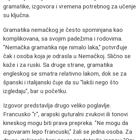
gramatike, izgovora i vremena potrebnog za učenje
su ključna.
Gramatika nemačkog je često spominjana kao
komplikovana, sa svojim padežima i rodovima.
"Nemačka gramatika nije nimalo laka," potvrđuje
čak i osoba koja je odrasla u Nemačkoj. Slično se
kaže i za ruski. Sa druge strane, gramatika
engleskog se smatra relativno lakom, dok se za
španski i italijanski čuje da su "lakši nego što
izgledaju", bar u početku.
Izgovor predstavlja drugo veliko poglavlje.
Francusko "r", arapski guturalni zvukovi ili tonovi
kineskog mogu biti prava prepreka. "Ne mogu da
izgovaram lepo francuski," žali se jedna osoba. Za