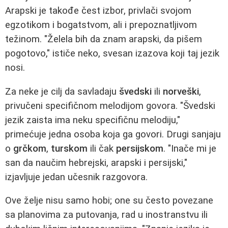
Arapski je takođe čest izbor, privlači svojom
egzotikom i bogatstvom, ali i prepoznatljivom
težinom. "Želela bih da znam arapski, da pišem
pogotovo," ističe neko, svesan izazova koji taj jezik
nosi.
Za neke je cilj da savladaju
švedski
ili
norveški
,
privučeni specifičnom melodijom govora. "Švedski
jezik zaista ima neku specifičnu melodiju,"
primećuje jedna osoba koja ga govori. Drugi sanjaju
o
grčkom
,
turskom
ili čak
persijskom
. "Inače mi je
san da naučim hebrejski, arapski i persijski,"
izjavljuje jedan učesnik razgovora.
Ove želje nisu samo hobi; one su često povezane
sa planovima za putovanja, rad u inostranstvu ili