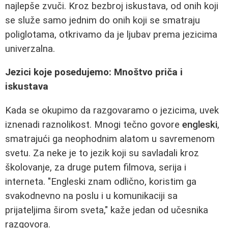
najlepše zvuči. Kroz bezbroj iskustava, od onih koji
se služe samo jednim do onih koji se smatraju
poliglotama, otkrivamo da je ljubav prema jezicima
univerzalna.
Jezici koje posedujemo: Mnoštvo priča i
iskustava
Kada se okupimo da razgovaramo o jezicima, uvek
iznenadi raznolikost. Mnogi tečno govore
engleski
,
smatrajući ga neophodnim alatom u savremenom
svetu. Za neke je to jezik koji su savladali kroz
školovanje, za druge putem filmova, serija i
interneta. "Engleski znam odlično, koristim ga
svakodnevno na poslu i u komunikaciji sa
prijateljima širom sveta," kaže jedan od učesnika
razgovora.