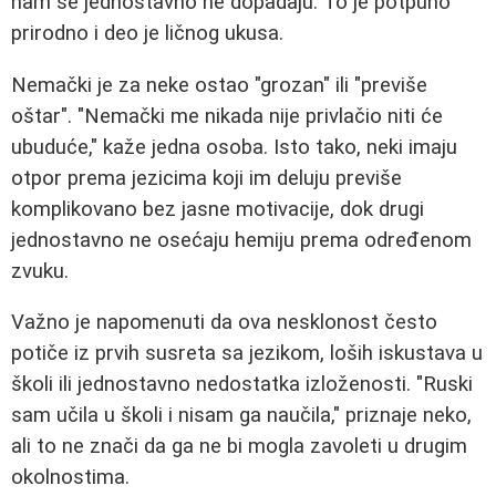
nam se jednostavno ne dopadaju. To je potpuno
prirodno i deo je ličnog ukusa.
Nemački je za neke ostao "grozan" ili "previše
oštar". "Nemački me nikada nije privlačio niti će
ubuduće," kaže jedna osoba. Isto tako, neki imaju
otpor prema jezicima koji im deluju previše
komplikovano bez jasne motivacije, dok drugi
jednostavno ne osećaju hemiju prema određenom
zvuku.
Važno je napomenuti da ova nesklonost često
potiče iz prvih susreta sa jezikom, loših iskustava u
školi ili jednostavno nedostatka izloženosti. "Ruski
sam učila u školi i nisam ga naučila," priznaje neko,
ali to ne znači da ga ne bi mogla zavoleti u drugim
okolnostima.