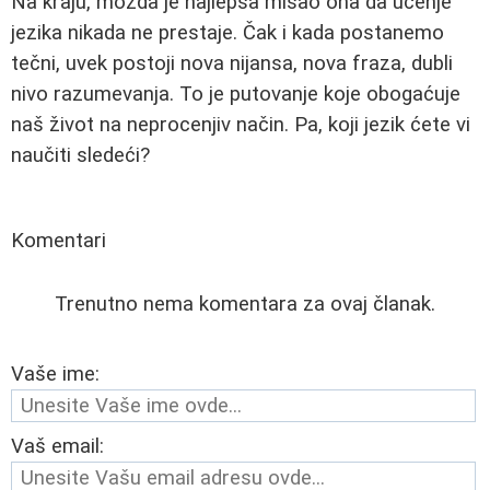
Na kraju, možda je najlepša misao ona da učenje
jezika nikada ne prestaje. Čak i kada postanemo
tečni, uvek postoji nova nijansa, nova fraza, dubli
nivo razumevanja. To je putovanje koje obogaćuje
naš život na neprocenjiv način. Pa, koji jezik ćete vi
naučiti sledeći?
Komentari
Trenutno nema komentara za ovaj članak.
Vaše ime:
Vaš email: