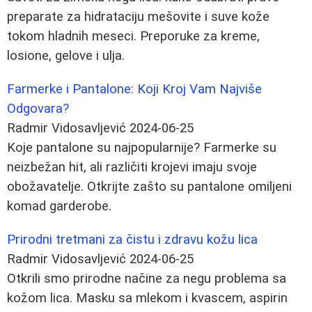
preparate za hidrataciju mešovite i suve kože
tokom hladnih meseci. Preporuke za kreme,
losione, gelove i ulja.
Farmerke i Pantalone: Koji Kroj Vam Najviše
Odgovara?
Radmir Vidosavljević
2024-06-25
Koje pantalone su najpopularnije? Farmerke su
neizbežan hit, ali različiti krojevi imaju svoje
obožavatelje. Otkrijte zašto su pantalone omiljeni
komad garderobe.
Prirodni tretmani za čistu i zdravu kožu lica
Radmir Vidosavljević
2024-06-25
Otkrili smo prirodne načine za negu problema sa
kožom lica. Masku sa mlekom i kvascem, aspirin