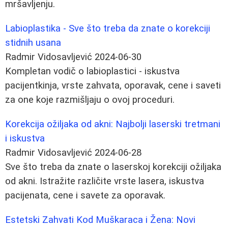
mršavljenju.
Labioplastika - Sve što treba da znate o korekciji
stidnih usana
Radmir Vidosavljević
2024-06-30
Kompletan vodič o labioplastici - iskustva
pacijentkinja, vrste zahvata, oporavak, cene i saveti
za one koje razmišljaju o ovoj proceduri.
Korekcija ožiljaka od akni: Najbolji laserski tretmani
i iskustva
Radmir Vidosavljević
2024-06-28
Sve što treba da znate o laserskoj korekciji ožiljaka
od akni. Istražite različite vrste lasera, iskustva
pacijenata, cene i savete za oporavak.
Estetski Zahvati Kod Muškaraca i Žena: Novi