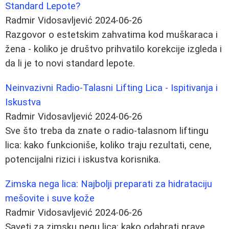
Standard Lepote?
Radmir Vidosavljević
2024-06-26
Razgovor o estetskim zahvatima kod muškaraca i
žena - koliko je društvo prihvatilo korekcije izgleda i
da li je to novi standard lepote.
Neinvazivni Radio-Talasni Lifting Lica - Ispitivanja i
Iskustva
Radmir Vidosavljević
2024-06-26
Sve što treba da znate o radio-talasnom liftingu
lica: kako funkcioniše, koliko traju rezultati, cene,
potencijalni rizici i iskustva korisnika.
Zimska nega lica: Najbolji preparati za hidrataciju
mešovite i suve kože
Radmir Vidosavljević
2024-06-26
Saveti za zimsku negu lica: kako odabrati prave