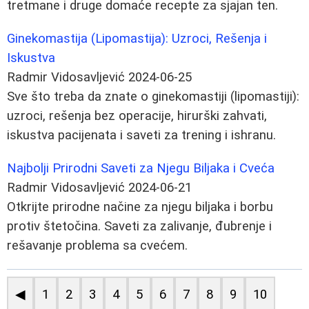
tretmane i druge domaće recepte za sjajan ten.
Ginekomastija (Lipomastija): Uzroci, Rešenja i
Iskustva
Radmir Vidosavljević
2024-06-25
Sve što treba da znate o ginekomastiji (lipomastiji):
uzroci, rešenja bez operacije, hirurški zahvati,
iskustva pacijenata i saveti za trening i ishranu.
Najbolji Prirodni Saveti za Njegu Biljaka i Cveća
Radmir Vidosavljević
2024-06-21
Otkrijte prirodne načine za njegu biljaka i borbu
protiv štetočina. Saveti za zalivanje, đubrenje i
rešavanje problema sa cvećem.
◀
1
2
3
4
5
6
7
8
9
10