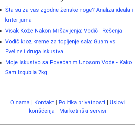
Šta su za vas zgodne ženske noge? Analiza ideala i
kriterijuma
Visak Kože Nakon Mršavljenja: Vodič i Rešenja
Vodič kroz kreme za topljenje sala: Guam vs
Eveline i druga iskustva
Moje Iskustvo sa Povećanim Unosom Vode - Kako
Sam Izgubila 7kg
O nama
|
Kontakt
|
Politika privatnosti
|
Uslovi
korišćenja
|
Marketinški servisi