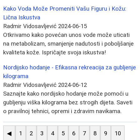
Kako Voda Može Promeniti Vašu Figuru i Kožu:
Lična Iskustva
Radmir Vidosavljević
2024-06-15
Otkrivamo kako povećan unos vode može uticati
na metabolizam, smanjenje nadutosti i poboljšanje
kvaliteta kože. Ispričajte svoja iskustva!
Nordijsko hodanje - Efikasna rekreacija za gubljenje
kilograma
Radmir Vidosavljević
2024-06-12
Saznajte kako nordijsko hodanje može pomoći u
gubljenju viška kilograma bez strogih dijeta. Saveti
o pravilnoj tehnici, opremi i zdravim navikama.
◀
1
2
3
4
5
6
7
8
9
10