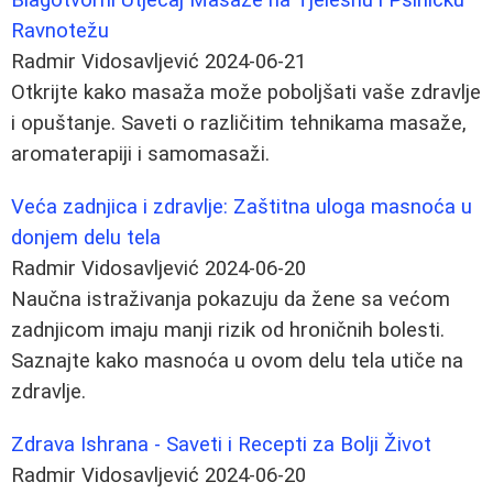
Ravnotežu
Radmir Vidosavljević
2024-06-21
Otkrijte kako masaža može poboljšati vaše zdravlje
i opuštanje. Saveti o različitim tehnikama masaže,
aromaterapiji i samomasaži.
Veća zadnjica i zdravlje: Zaštitna uloga masnoća u
donjem delu tela
Radmir Vidosavljević
2024-06-20
Naučna istraživanja pokazuju da žene sa većom
zadnjicom imaju manji rizik od hroničnih bolesti.
Saznajte kako masnoća u ovom delu tela utiče na
zdravlje.
Zdrava Ishrana - Saveti i Recepti za Bolji Život
Radmir Vidosavljević
2024-06-20