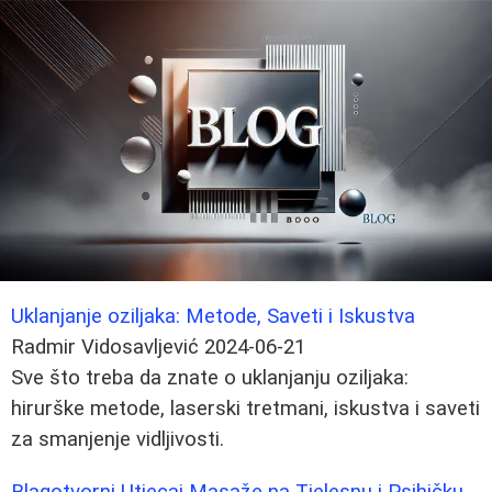
Uklanjanje oziljaka: Metode, Saveti i Iskustva
Radmir Vidosavljević
2024-06-21
Sve što treba da znate o uklanjanju oziljaka:
hirurške metode, laserski tretmani, iskustva i saveti
za smanjenje vidljivosti.
Blagotvorni Utjecaj Masaže na Tjelesnu i Psihičku