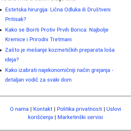
Estetska hirurgija: Lična Odluka ili Društveni
Pritisak?
Kako se Boriti Protiv Prvih Borica: Najbolje
Kremice i Prirodni Tretmani
Zašto je mešanje kozmetičkih preparata loša
ideja?
Kako izabrati najekonomičniji način grejanja -
detaljan vodič za svaki dom
O nama
|
Kontakt
|
Politika privatnosti
|
Uslovi
korišćenja
|
Marketinški servisi