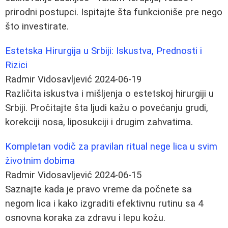
prirodni postupci. Ispitajte šta funkcioniše pre nego
što investirate.
Estetska Hirurgija u Srbiji: Iskustva, Prednosti i
Rizici
Radmir Vidosavljević
2024-06-19
Različita iskustva i mišljenja o estetskoj hirurgiji u
Srbiji. Pročitajte šta ljudi kažu o povećanju grudi,
korekciji nosa, liposukciji i drugim zahvatima.
Kompletan vodič za pravilan ritual nege lica u svim
životnim dobima
Radmir Vidosavljević
2024-06-15
Saznajte kada je pravo vreme da počnete sa
negom lica i kako izgraditi efektivnu rutinu sa 4
osnovna koraka za zdravu i lepu kožu.