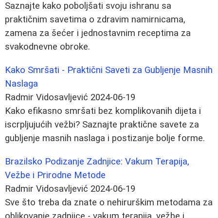
Saznajte kako poboljšati svoju ishranu sa
praktičnim savetima o zdravim namirnicama,
zamena za šećer i jednostavnim receptima za
svakodnevne obroke.
Kako Smršati - Praktični Saveti za Gubljenje Masnih
Naslaga
Radmir Vidosavljević
2024-06-19
Kako efikasno smršati bez komplikovanih dijeta i
iscrpljujućih vežbi? Saznajte praktične savete za
gubljenje masnih naslaga i postizanje bolje forme.
Brazilsko Podizanje Zadnjice: Vakum Terapija,
Vežbe i Prirodne Metode
Radmir Vidosavljević
2024-06-19
Sve što treba da znate o nehirurškim metodama za
oblikovanje zadnjice - vakum terapija, vežbe i