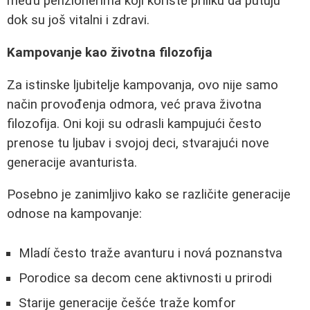
među penzionerima koji koriste priliku da putuju
dok su još vitalni i zdravi.
Kampovanje kao životna filozofija
Za istinske ljubitelje kampovanja, ovo nije samo
način provođenja odmora, već prava životna
filozofija. Oni koji su odrasli kampujući često
prenose tu ljubav i svojoj deci, stvarajući nove
generacije avanturista.
Posebno je zanimljivo kako se različite generacije
odnose na kampovanje:
Mladí često traže avanturu i nová poznanstva
Porodice sa decom cene aktivnosti u prirodi
Starije generacije češće traže komfor