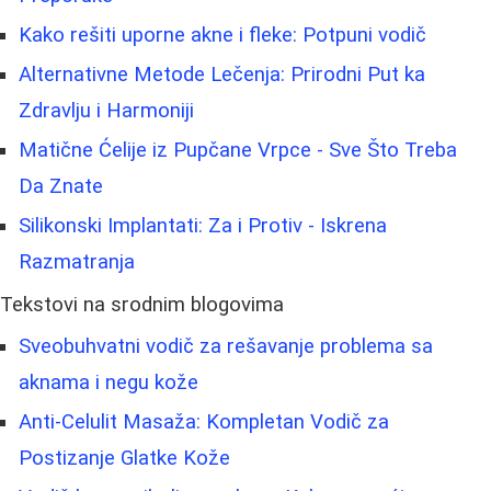
Kako rešiti uporne akne i fleke: Potpuni vodič
Alternativne Metode Lečenja: Prirodni Put ka
Zdravlju i Harmoniji
Matične Ćelije iz Pupčane Vrpce - Sve Što Treba
Da Znate
Silikonski Implantati: Za i Protiv - Iskrena
Razmatranja
Tekstovi na srodnim blogovima
Sveobuhvatni vodič za rešavanje problema sa
aknama i negu kože
Anti-Celulit Masaža: Kompletan Vodič za
Postizanje Glatke Kože