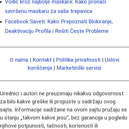
Vodič kroz najbolje maskare: Kako pronaći
savršenu maskaru za vaše trepavice
Facebook Saveti: Kako Prepoznati Blokiranje,
Deaktivaciju Profila i Rešiti Česte Probleme
O nama
|
Kontakt
|
Politika privatnosti
|
Uslovi
korišćenja
|
Marketinški servisi
Urednici i autori ne preuzimaju nikakvu odgovornost
za bilo kakve greške ili propuste u sadržaju ovog
sajta. Informacije sadržane na ovom sajtu pružaju se
u stanju „takvom kakve jesu“, bez garancija u pogledu
njihove potpunosti, tačnosti, korisnosti ili