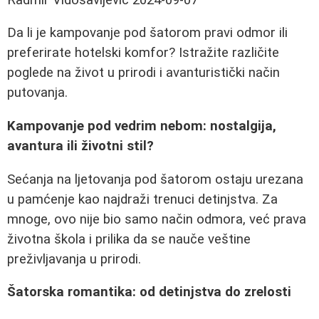
Da li je kampovanje pod šatorom pravi odmor ili
preferirate hotelski komfor? Istražite različite
poglede na život u prirodi i avanturistički način
putovanja.
Kampovanje pod vedrim nebom: nostalgija,
avantura ili životni stil?
Sećanja na ljetovanja pod šatorom ostaju urezana
u pamćenje kao najdraži trenuci detinjstva. Za
mnoge, ovo nije bio samo način odmora, već prava
životna škola i prilika da se nauče veštine
preživljavanja u prirodi.
Šatorska romantika: od detinjstva do zrelosti