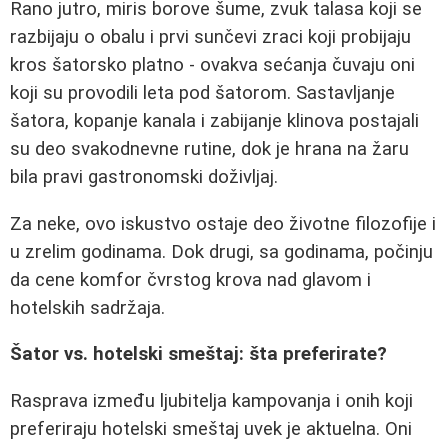
Rano jutro, miris borove šume, zvuk talasa koji se
razbijaju o obalu i prvi sunčevi zraci koji probijaju
kros šatorsko platno - ovakva sećanja čuvaju oni
koji su provodili leta pod šatorom. Sastavljanje
šatora, kopanje kanala i zabijanje klinova postajali
su deo svakodnevne rutine, dok je hrana na žaru
bila pravi gastronomski doživljaj.
Za neke, ovo iskustvo ostaje deo životne filozofije i
u zrelim godinama. Dok drugi, sa godinama, počinju
da cene komfor čvrstog krova nad glavom i
hotelskih sadržaja.
Šator vs. hotelski smeštaj: šta preferirate?
Rasprava između ljubitelja kampovanja i onih koji
preferiraju hotelski smeštaj uvek je aktuelna. Oni