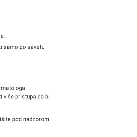
e.
ati samo po savetu
ermatologa
 više pristupa da bi
tišite pod nadzorom