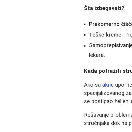
Šta izbegavati?
Prekomerno čišće
Teške kreme:
Pre
Samoprepisivanje
lekara.
Kada potražiti st
Ako su
akne
uporne 
specijalizovanog za
se postigao željeni 
Rešavanje problema
stručnjaka dok ne p