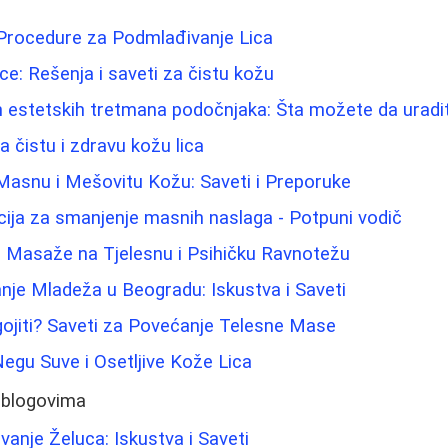
 Procedure za Podmlađivanje Lica
e: Rešenja i saveti za čistu kožu
n estetskih tretmana podočnjaka: Šta možete da uradi
a čistu i zdravu kožu lica
Masnu i Mešovitu Kožu: Saveti i Preporuke
cija za smanjenje masnih naslaga - Potpuni vodič
j Masaže na Tjelesnu i Psihičku Ravnotežu
nje Mladeža u Beogradu: Iskustva i Saveti
ojiti? Saveti za Povećanje Telesne Mase
Negu Suve i Osetljive Kože Lica
 blogovima
ivanje Želuca: Iskustva i Saveti