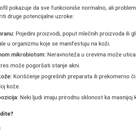
fil pokazuje da sve funkcioniše normalno, ali problem a
iti druge potencijalne uzroke:
hranu:
Pojedini proizvodi, poput mlečnih proizvoda ili g
le u organizmu koje se manifestuju na koži.
vnom mikrobiotom:
Neravnoteža u crevima može uticati
res može pogoršati stanje akni.
kože:
Korišćenje pogrešnih preparata ili prekomerno č
loj kože.
ozicija:
Neki ljudi imaju prirodnu sklonost ka masnijoj 
dite?
u