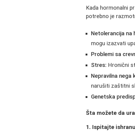
Kada hormonalni pro
potrebno je razmotr
Netolerancija na 
mogu izazvati upa
Problemi sa cre
Stres:
Hronični st
Nepravilna nega 
narušiti zaštitni s
Genetska predisp
Šta možete da ura
1. Ispitajte ishran