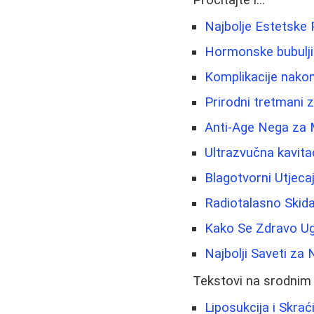
Pročitajte i...
Najbolje Estetske
Hormonske bubuljic
Komplikacije nako
Prirodni tretmani z
Anti-Age Nega za 
Ultrazvučna kavita
Blagotvorni Utjeca
Radiotalasno Skida
Kako Se Zdravo Ug
Najbolji Saveti za 
Tekstovi na srodnim
Liposukcija i Skrać