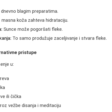
dnevno blagim preparatima.
 masna koža zahteva hidrataciju.
a:
Sunce može pogoršati fleke.
kanja:
To samo produžuje zaceljivanje i stvara fleke.
rnativne pristupe
šenje u:
creva
nka
e ili čička
kroz vežbe disanja i meditaciju