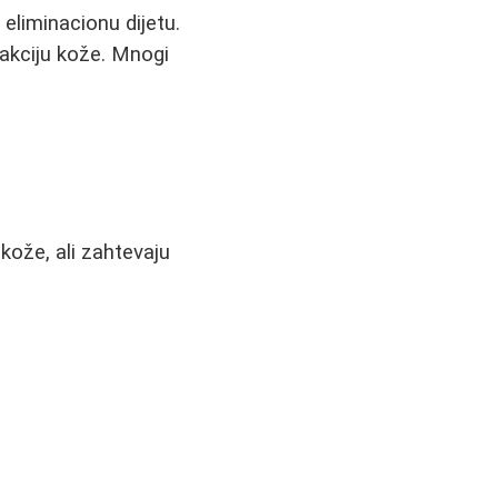
eliminacionu dijetu.
eakciju kože. Mnogi
ože, ali zahtevaju