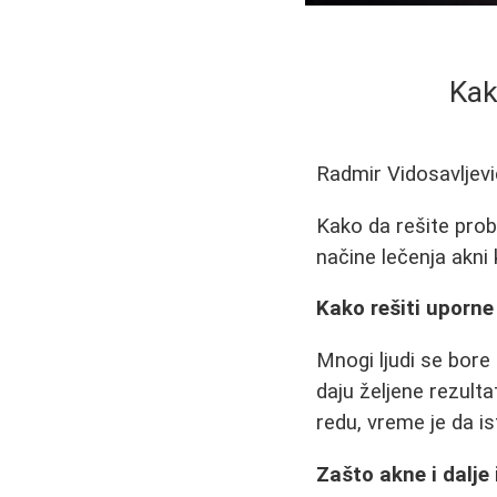
Kak
Radmir Vidosavljevi
Kako da rešite prob
načine lečenja akni 
Kako rešiti uporne 
Mnogi ljudi se bore
daju željene rezult
redu, vreme je da i
Zašto akne i dalje 