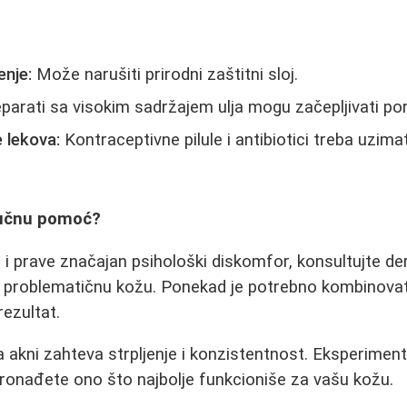
nje:
Može narušiti prirodni zaštitni sloj.
parati sa visokim sadržajem ulja mogu začepljivati por
 lekova:
Kontraceptivne pilule i antibiotici treba uzim
ručnu pomoć?
i prave značajan psihološki diskomfor, konsultujte d
 problematičnu kožu. Ponekad je potrebno kombinovati
rezultat.
 akni zahteva strpljenje i konzistentnost. Eksperimen
ronađete ono što najbolje funkcioniše za vašu kožu.