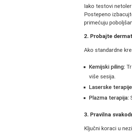
Iako testovi netoler
Postepeno izbacujte
primećuju poboljšan
2. Probajte derma
Ako standardne kre
Kemijski piling:
Tr
više sesija.
Laserske terapije
Plazma terapija:
S
3. Pravilna svako
Ključni koraci u ne