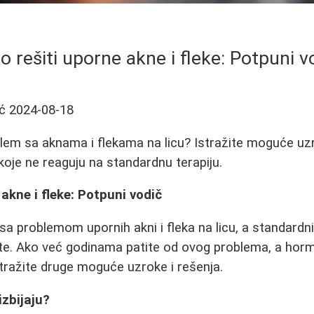
o rešiti uporne akne i fleke: Potpuni v
ć
2024-08-18
lem sa aknama i flekama na licu? Istražite moguće uzr
koje ne reaguju na standardnu terapiju.
akne i fleke: Potpuni vodič
 sa problemom upornih akni i fleka na licu, a standardn
ate. Ako već godinama patite od ovog problema, a horm
stražite druge moguće uzroke i rešenja.
izbijaju?