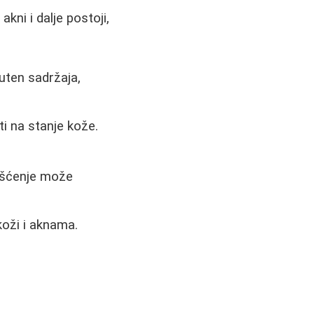
kni i dalje postoji,
luten sadržaja,
 na stanje kože.
išćenje može
koži i aknama.