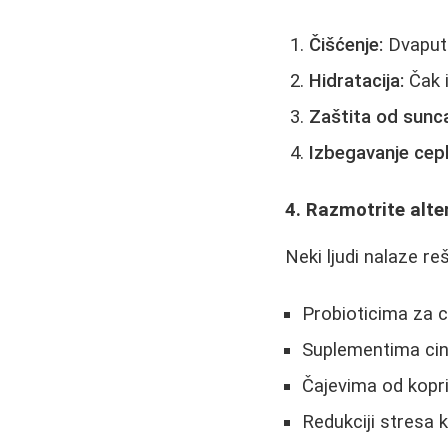
Čišćenje:
Dvaput 
Hidratacija:
Čak i
Zaštita od sunc
Izbegavanje cep
4. Razmotrite alte
Neki ljudi nalaze re
Probioticima za 
Suplementima ci
Čajevima od kopriv
Redukciji stresa 