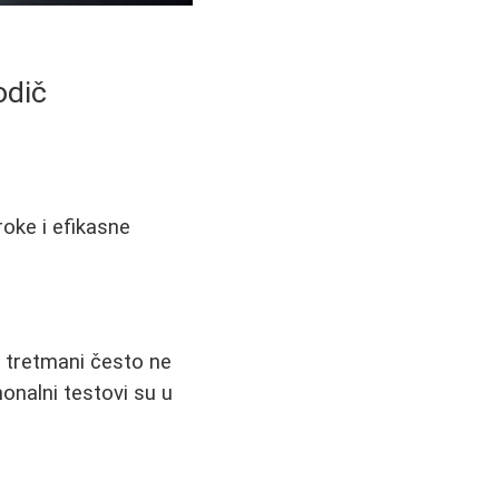
odič
oke i efikasne
i tretmani često ne
onalni testovi su u