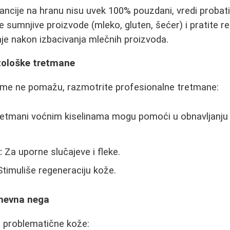
ancije na hranu nisu uvek 100% pouzdani, vredi probati 
 sumnjive proizvode (mleko, gluten, šećer) i pratite r
je nakon izbacivanja mlečnih proizvoda.
tološke tretmane
me ne pomažu, razmotrite profesionalne tretmane:
etmani voćnim kiselinama mogu pomoći u obnavljanju k
:
Za uporne slučajeve i fleke.
timuliše regeneraciju kože.
dnevna nega
zi problematične kože: