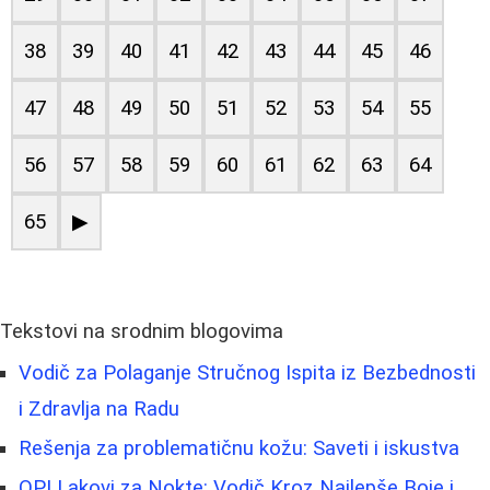
38
39
40
41
42
43
44
45
46
47
48
49
50
51
52
53
54
55
56
57
58
59
60
61
62
63
64
65
▶
Tekstovi na srodnim blogovima
Vodič za Polaganje Stručnog Ispita iz Bezbednosti
i Zdravlja na Radu
Rešenja za problematičnu kožu: Saveti i iskustva
OPI Lakovi za Nokte: Vodič Kroz Najlepše Boje i