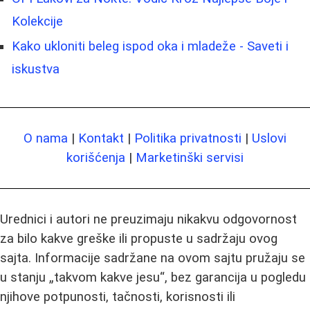
Kolekcije
Kako ukloniti beleg ispod oka i mladeže - Saveti i
iskustva
O nama
|
Kontakt
|
Politika privatnosti
|
Uslovi
korišćenja
|
Marketinški servisi
Urednici i autori ne preuzimaju nikakvu odgovornost
za bilo kakve greške ili propuste u sadržaju ovog
sajta. Informacije sadržane na ovom sajtu pružaju se
u stanju „takvom kakve jesu“, bez garancija u pogledu
njihove potpunosti, tačnosti, korisnosti ili