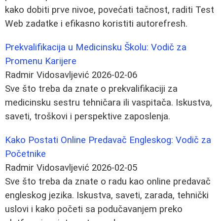
kako dobiti prve nivoe, povećati tačnost, raditi Test
Web zadatke i efikasno koristiti autorefresh.
Prekvalifikacija u Medicinsku Školu: Vodič za
Promenu Karijere
Radmir Vidosavljević
2026-02-06
Sve što treba da znate o prekvalifikaciji za
medicinsku sestru tehničara ili vaspitača. Iskustva,
saveti, troškovi i perspektive zaposlenja.
Kako Postati Online Predavač Engleskog: Vodič za
Početnike
Radmir Vidosavljević
2026-02-05
Sve što treba da znate o radu kao online predavač
engleskog jezika. Iskustva, saveti, zarada, tehnički
uslovi i kako početi sa podučavanjem preko