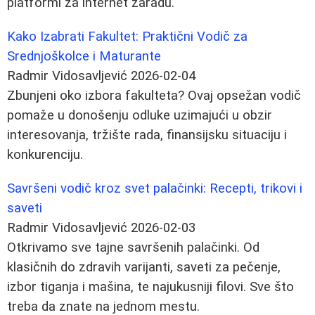
platformi za internet zaradu.
Kako Izabrati Fakultet: Praktični Vodič za
Srednjoškolce i Maturante
Radmir Vidosavljević
2026-02-04
Zbunjeni oko izbora fakulteta? Ovaj opsežan vodič
pomaže u donošenju odluke uzimajući u obzir
interesovanja, tržište rada, finansijsku situaciju i
konkurenciju.
Savršeni vodič kroz svet palačinki: Recepti, trikovi i
saveti
Radmir Vidosavljević
2026-02-03
Otkrivamo sve tajne savršenih palačinki. Od
klasičnih do zdravih varijanti, saveti za pečenje,
izbor tiganja i mašina, te najukusniji filovi. Sve što
treba da znate na jednom mestu.