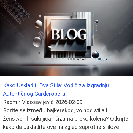
Kako Uskladiti Dva Stila: Vodič za Izgradnju
Autentičnog Garderobera
Radmir Vidosavljević
2026-02-09
Borite se između bajkerskog, vojnog stila i
ženstvenih suknjica i čizama preko kolena? Otkrijte
kako da uskladite ove naizgled suprotne stilove i