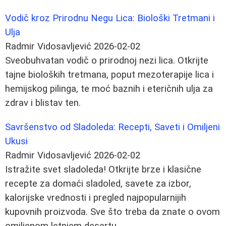
Vodič kroz Prirodnu Negu Lica: Biološki Tretmani i
Ulja
Radmir Vidosavljević
2026-02-02
Sveobuhvatan vodič o prirodnoj nezi lica. Otkrijte
tajne bioloških tretmana, poput mezoterapije lica i
hemijskog pilinga, te moć baznih i eteričnih ulja za
zdrav i blistav ten.
Savršenstvo od Sladoleda: Recepti, Saveti i Omiljeni
Ukusi
Radmir Vidosavljević
2026-02-02
Istražite svet sladoleda! Otkrijte brze i klasične
recepte za domaći sladoled, savete za izbor,
kalorijske vrednosti i pregled najpopularnijih
kupovnih proizvoda. Sve što treba da znate o ovom
omiljenom letnjem desertu.