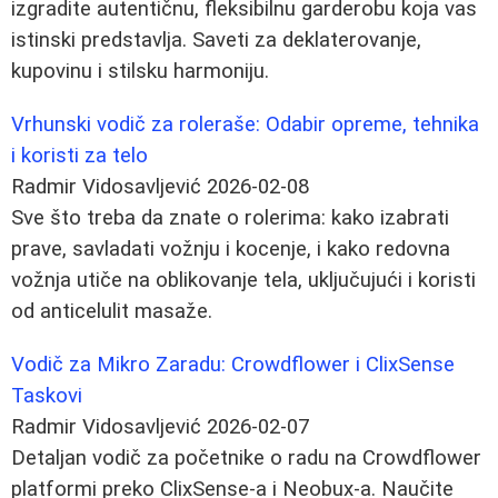
izgradite autentičnu, fleksibilnu garderobu koja vas
istinski predstavlja. Saveti za deklaterovanje,
kupovinu i stilsku harmoniju.
Vrhunski vodič za roleraše: Odabir opreme, tehnika
i koristi za telo
Radmir Vidosavljević
2026-02-08
Sve što treba da znate o rolerima: kako izabrati
prave, savladati vožnju i kocenje, i kako redovna
vožnja utiče na oblikovanje tela, uključujući i koristi
od anticelulit masaže.
Vodič za Mikro Zaradu: Crowdflower i ClixSense
Taskovi
Radmir Vidosavljević
2026-02-07
Detaljan vodič za početnike o radu na Crowdflower
platformi preko ClixSense-a i Neobux-a. Naučite