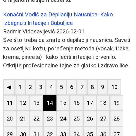
Konačni Vodič za Depilaciju Nausnica: Kako
Izbegnuti Iritacije i Bubuljice
Radmir Vidosavljević
2026-02-01
Sve što treba da znate o depilaciji nausnica. Saveti
za osetljivu kožu, poređenje metoda (vosak, trake,
krema, pinceta) i kako lečiti iritacije i crvenilo.
Otkrijte profesionalne tajne za glatko i zdravo lice.
◀
1
2
3
4
5
6
7
8
9
10
11
12
13
14
15
16
17
18
19
20
21
22
23
24
25
26
27
28
29
30
31
32
33
34
35
36
37