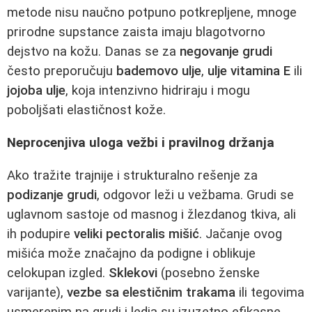
metode nisu naučno potpuno potkrepljene, mnoge
prirodne supstance zaista imaju blagotvorno
dejstvo na kožu. Danas se za
negovanje grudi
često preporučuju
bademovo ulje
,
ulje vitamina E
ili
jojoba ulje
, koja intenzivno hidriraju i mogu
poboljšati elastičnost kože.
Neprocenjiva uloga vežbi i pravilnog držanja
Ako tražite trajnije i strukturalno rešenje za
podizanje grudi
, odgovor leži u vežbama. Grudi se
uglavnom sastoje od masnog i žlezdanog tkiva, ali
ih podupire
veliki pectoralis mišić
. Jačanje ovog
mišića može značajno da podigne i oblikuje
celokupan izgled.
Sklekovi
(posebno ženske
varijante),
vezbe sa elestičnim trakama
ili tegovima
usmerenim na grudi i ledja su izuzetno efikasne.