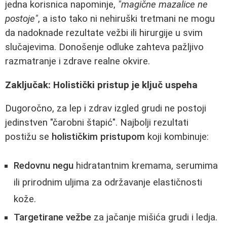
jedna korisnica napominje,
"magične mazalice ne
postoje"
, a isto tako ni nehiruški tretmani ne mogu
da nadoknade rezultate vežbi ili hirurgije u svim
slučajevima. Donošenje odluke zahteva pažljivo
razmatranje i zdrave realne okvire.
Zaključak: Holistički pristup je ključ uspeha
Dugoročno, za lep i zdrav izgled grudi ne postoji
jedinstven "čarobni štapić". Najbolji rezultati
postižu se
holističkim pristupom
koji kombinuje:
Redovnu negu
hidratantnim kremama, serumima
ili prirodnim uljima za održavanje elastičnosti
kože.
Targetirane vežbe
za jačanje mišića grudi i ledja.