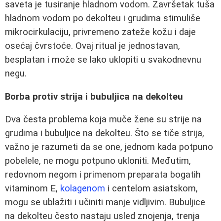
saveta je tusiranje hladnom vodom. Završetak tuša
hladnom vodom po dekolteu i grudima stimuliše
mikrocirkulaciju, privremeno zateže kožu i daje
osećaj čvrstoće. Ovaj ritual je jednostavan,
besplatan i može se lako uklopiti u svakodnevnu
negu.
Borba protiv strija i bubuljica na dekolteu
Dva česta problema koja muče žene su strije na
grudima i bubuljice na dekolteu. Što se tiče strija,
važno je razumeti da se one, jednom kada potpuno
pobelele, ne mogu potpuno ukloniti. Međutim,
redovnom negom i primenom preparata bogatih
vitaminom E,
kolagenom
i centelom asiatskom,
mogu se ublažiti i učiniti manje vidljivim. Bubuljice
na dekolteu često nastaju usled znojenja, trenja