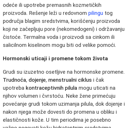
odeće ili upotrebe premasnih kozmetičkih
proizvoda. Rešenje leži u redovnom
pilingu
tog
područja blagim sredstvima, korišćenju proizvoda
koji ne začepljuju pore (nekomedogeni) i održavanju
čistoće. Termalna voda i proizvodi sa cinkom ili
salicilnom kiselinom mogu biti od velike pomoći.
Hormonski uticaji i promene tokom života
Grudi su izuzetno osetljive na hormonske promene.
Trudnoća
,
dojenje
,
menstrualni ciklus
i čak
upotreba
kontraceptivnih pilula
mogu uticati na
njihov volumen i čvrstoću. Neke žene primećuju
povećanje grudi tokom uzimanja pilula, dok dojenje i
nakon njega može dovesti do promena u obliku i
elastičnosti kože. U tim periodima je posebno
važno negovati kožu hidratantnim sredstvima