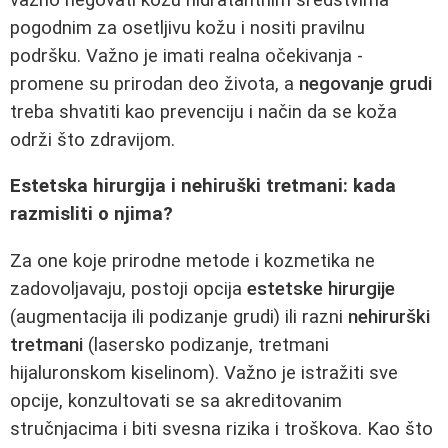
pogodnim za osetljivu kožu i nositi pravilnu
podršku. Važno je imati realna očekivanja -
promene su prirodan deo života, a
negovanje grudi
treba shvatiti kao prevenciju i način da se koža
održi što zdravijom.
Estetska hirurgija i nehiruški tretmani: kada
razmisliti o njima?
Za one koje prirodne metode i kozmetika ne
zadovoljavaju, postoji opcija
estetske hirurgije
(augmentacija ili podizanje grudi) ili razni
nehirurški
tretmani
(lasersko podizanje, tretmani
hijaluronskom kiselinom). Važno je istražiti sve
opcije, konzultovati se sa akreditovanim
stručnjacima i biti svesna rizika i troškova. Kao što