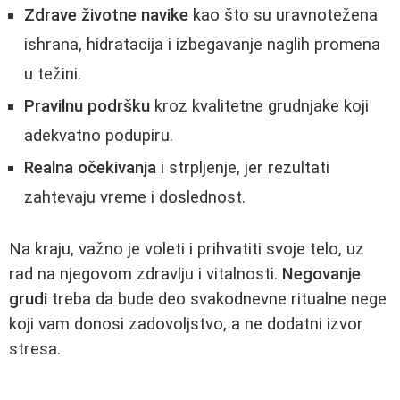
Zdrave životne navike
kao što su uravnotežena
ishrana, hidratacija i izbegavanje naglih promena
u težini.
Pravilnu podršku
kroz kvalitetne grudnjake koji
adekvatno podupiru.
Realna očekivanja
i strpljenje, jer rezultati
zahtevaju vreme i doslednost.
Na kraju, važno je voleti i prihvatiti svoje telo, uz
rad na njegovom zdravlju i vitalnosti.
Negovanje
grudi
treba da bude deo svakodnevne ritualne nege
koji vam donosi zadovoljstvo, a ne dodatni izvor
stresa.