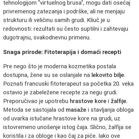
tehnologijom "virtuelnog brusa", mogu dati osećaj
privremenog zatezanja i podrške, ali ne menjaju
strukturu ili veličinu samih grudi. Kliuč je u
redovnosti: rezultati su često suptilni i zahtevaju
dugotrajnu, svakodnevnu primenu.
Snaga prirode: Fitoterapija i domaći recepti
Pre nego što je moderna kozmetika postala
dostupna, žene su se oslanjale na
lekovito bilje
.
Poznati francuski fitoterapeut sa početka 20. veka
ostavio je zabeležene recepte za negu grudi.
Preporučivao je upotrebu
hrastove kore
i
žalfije
.
Metoda se sastojala od
masaže
i stavljanja obloga
od uvarka istučane hrastove kore na grudi, uz
istovremeno unošenje istog čaja. Slično, žalfija se
koristila i za obloge i kao čaj za piće. Iako ove