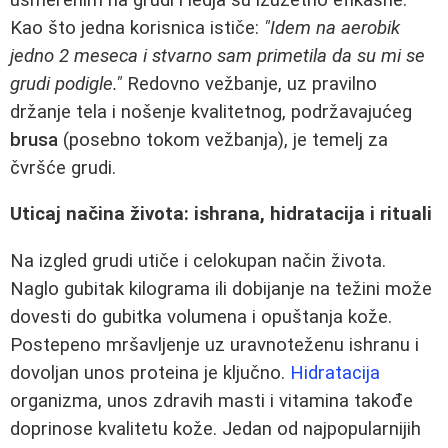
Kao što jedna korisnica ističe:
"Idem na aerobik
jedno 2 meseca i stvarno sam primetila da su mi se
grudi podigle."
Redovno vežbanje, uz pravilno
držanje tela i nošenje kvalitetnog, podržavajućeg
brusa
(posebno tokom vežbanja), je temelj za
čvršće grudi.
Uticaj načina života: ishrana, hidratacija i rituali
Na izgled grudi utiče i celokupan način života.
Naglo gubitak kilograma ili dobijanje na težini može
dovesti do gubitka volumena i opuštanja kože.
Postepeno mršavljenje uz uravnoteženu ishranu i
dovoljan unos proteina je ključno.
Hidratacija
organizma, unos zdravih masti i vitamina takođe
doprinose kvalitetu kože. Jedan od najpopularnijih