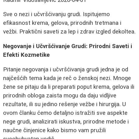
Sve o nezi i učvršćivanju grudi. Ispitujemo
efikasnost krema, gelova, prirodnih tretmana i
vežbi. Praktični saveti za lep i zdrav izgled dekoltea.
Negovanje i Učvršćivanje Grudi: Prirodni Saveti i
Efekti Kozmetike
Pitanje negovanja i učvršćivanja grudi jedna je od
najčešćih tema kada je reč o ženskoj nezi. Mnoge
žene se pitaju da li preparati poput krema, gelova ili
prirodnih obloga zaista mogu da daju vidljive
rezultate, ili su jedino rešenje vežbe i hirurgija. U
ovom članku ćemo detaljno istražiti sve aspekte
nege grudi, analizirati iskustva, prirodne metode i
naučne činjenice kako bismo vam pružili
sveobuhvatan vodič.