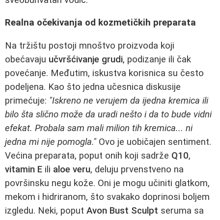
Realna očekivanja od kozmetičkih preparata
Na tržištu postoji mnoštvo proizvoda koji
obećavaju
učvršćivanje grudi
, podizanje ili čak
povećanje. Međutim, iskustva korisnica su često
podeljena. Kao što jedna učesnica diskusije
primećuje:
"Iskreno ne verujem da ijedna kremica ili
bilo šta slično može da uradi nešto i da to bude vidni
efekat. Probala sam mali milion tih kremica... ni
jedna mi nije pomogla."
Ovo je uobičajen sentiment.
Većina preparata, poput onih koji sadrže
Q10
,
vitamin E
ili
aloe veru
, deluju prvenstveno na
površinsku negu kože. Oni je mogu učiniti glatkom,
mekom i hidriranom, što svakako doprinosi boljem
izgledu. Neki, poput
Avon Bust Sculpt
seruma sa