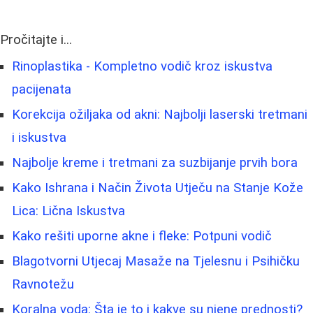
Pročitajte i...
Rinoplastika - Kompletno vodič kroz iskustva
pacijenata
Korekcija ožiljaka od akni: Najbolji laserski tretmani
i iskustva
Najbolje kreme i tretmani za suzbijanje prvih bora
Kako Ishrana i Način Života Utječu na Stanje Kože
Lica: Lična Iskustva
Kako rešiti uporne akne i fleke: Potpuni vodič
Blagotvorni Utjecaj Masaže na Tjelesnu i Psihičku
Ravnotežu
Koralna voda: Šta je to i kakve su njene prednosti?