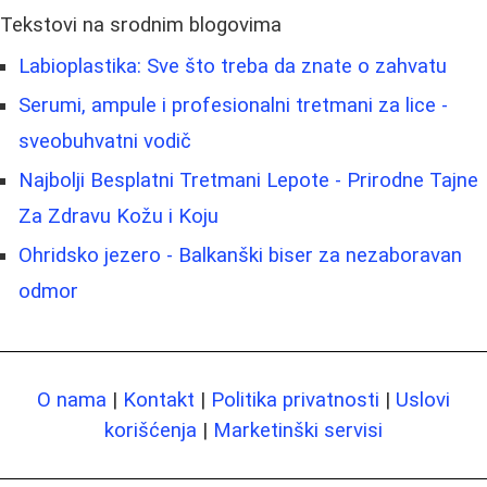
Tekstovi na srodnim blogovima
Labioplastika: Sve što treba da znate o zahvatu
Serumi, ampule i profesionalni tretmani za lice -
sveobuhvatni vodič
Najbolji Besplatni Tretmani Lepote - Prirodne Tajne
Za Zdravu Kožu i Koju
Ohridsko jezero - Balkanški biser za nezaboravan
odmor
O nama
|
Kontakt
|
Politika privatnosti
|
Uslovi
korišćenja
|
Marketinški servisi