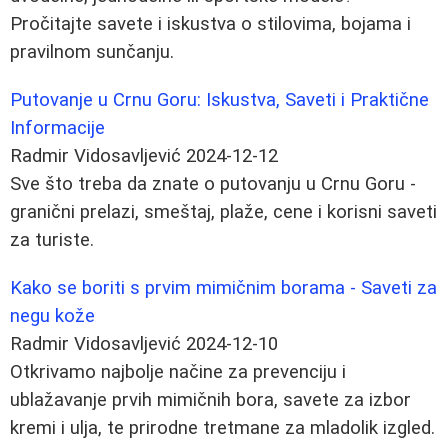
Pročitajte savete i iskustva o stilovima, bojama i
pravilnom sunčanju.
Putovanje u Crnu Goru: Iskustva, Saveti i Praktične
Informacije
Radmir Vidosavljević
2024-12-12
Sve što treba da znate o putovanju u Crnu Goru -
granični prelazi, smeštaj, plaže, cene i korisni saveti
za turiste.
Kako se boriti s prvim mimičnim borama - Saveti za
negu kože
Radmir Vidosavljević
2024-12-10
Otkrivamo najbolje načine za prevenciju i
ublažavanje prvih mimičnih bora, savete za izbor
kremi i ulja, te prirodne tretmane za mladolik izgled.