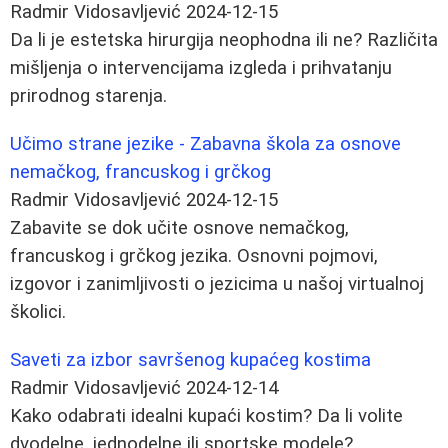
Radmir Vidosavljević
2024-12-15
Da li je estetska hirurgija neophodna ili ne? Različita
mišljenja o intervencijama izgleda i prihvatanju
prirodnog starenja.
Učimo strane jezike - Zabavna škola za osnove
nemačkog, francuskog i grčkog
Radmir Vidosavljević
2024-12-15
Zabavite se dok učite osnove nemačkog,
francuskog i grčkog jezika. Osnovni pojmovi,
izgovor i zanimljivosti o jezicima u našoj virtualnoj
školici.
Saveti za izbor savršenog kupaćeg kostima
Radmir Vidosavljević
2024-12-14
Kako odabrati idealni kupaći kostim? Da li volite
dvodelne, jednodelne ili sportske modele?