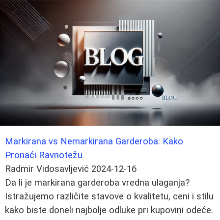
Markirana vs Nemarkirana Garderoba: Kako
Pronaći Ravnotežu
Radmir Vidosavljević
2024-12-16
Da li je markirana garderoba vredna ulaganja?
Istražujemo različite stavove o kvalitetu, ceni i stilu
kako biste doneli najbolje odluke pri kupovini odeće.