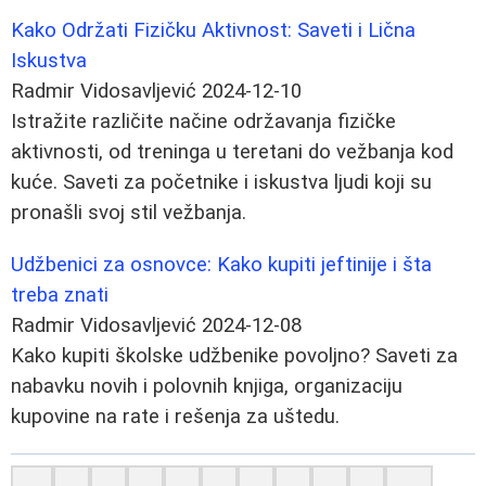
Kako Održati Fizičku Aktivnost: Saveti i Lična
Iskustva
Radmir Vidosavljević
2024-12-10
Istražite različite načine održavanja fizičke
aktivnosti, od treninga u teretani do vežbanja kod
kuće. Saveti za početnike i iskustva ljudi koji su
pronašli svoj stil vežbanja.
Udžbenici za osnovce: Kako kupiti jeftinije i šta
treba znati
Radmir Vidosavljević
2024-12-08
Kako kupiti školske udžbenike povoljno? Saveti za
nabavku novih i polovnih knjiga, organizaciju
kupovine na rate i rešenja za uštedu.