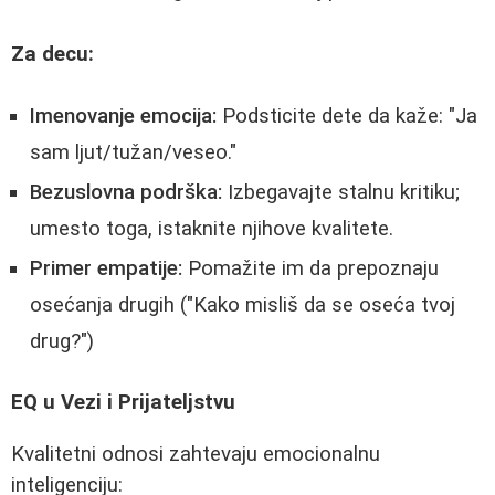
Za decu:
Imenovanje emocija:
Podsticite dete da kaže: "Ja
sam ljut/tužan/veseo."
Bezuslovna podrška:
Izbegavajte stalnu kritiku;
umesto toga, istaknite njihove kvalitete.
Primer empatije:
Pomažite im da prepoznaju
osećanja drugih ("Kako misliš da se oseća tvoj
drug?")
EQ u Vezi i Prijateljstvu
Kvalitetni odnosi zahtevaju emocionalnu
inteligenciju: