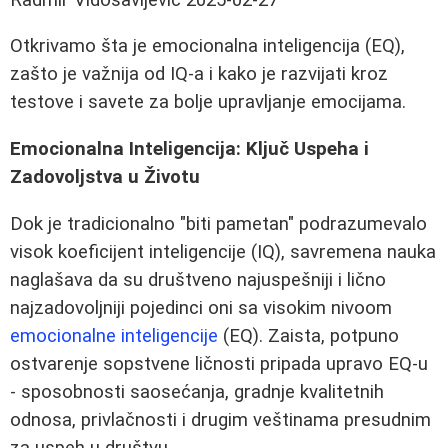
Otkrivamo šta je emocionalna inteligencija (EQ),
zašto je važnija od IQ-a i kako je razvijati kroz
testove i savete za bolje upravljanje emocijama.
Emocionalna Inteligencija: Ključ Uspeha i
Zadovoljstva u Životu
Dok je tradicionalno "biti pametan" podrazumevalo
visok koeficijent inteligencije (IQ), savremena nauka
naglašava da su društveno najuspešniji i lično
najzadovoljniji pojedinci oni sa visokim nivoom
emocionalne inteligencije
(EQ). Zaista, potpuno
ostvarenje sopstvene ličnosti pripada upravo EQ-u
- sposobnosti saosećanja, gradnje kvalitetnih
odnosa, privlačnosti i drugim veštinama presudnim
za uspeh u društvu.