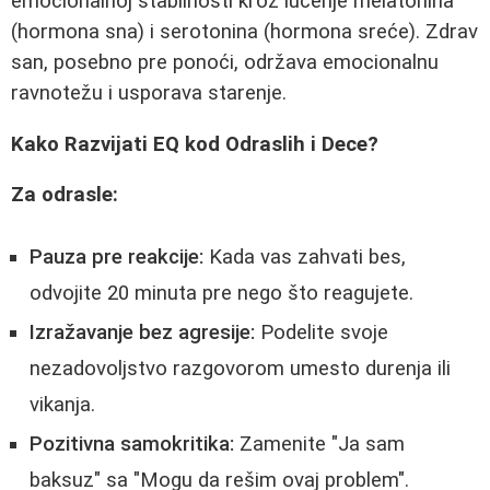
emocionalnoj stabilnosti kroz lučenje melatonina
(hormona sna) i serotonina (hormona sreće). Zdrav
san, posebno pre ponoći, održava emocionalnu
ravnotežu i usporava starenje.
Kako Razvijati EQ kod Odraslih i Dece?
Za odrasle:
Pauza pre reakcije:
Kada vas zahvati bes,
odvojite 20 minuta pre nego što reagujete.
Izražavanje bez agresije:
Podelite svoje
nezadovoljstvo razgovorom umesto durenja ili
vikanja.
Pozitivna samokritika:
Zamenite "Ja sam
baksuz" sa "Mogu da rešim ovaj problem".