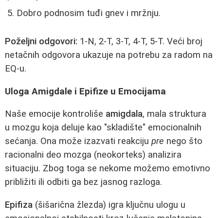
Dobro podnosim tuđi gnev i mržnju.
Poželjni odgovori:
1-N, 2-T, 3-T, 4-T, 5-T. Veći broj
netačnih odgovora ukazuje na potrebu za radom na
EQ-u.
Uloga Amigdale i Epifize u Emocijama
Naše emocije kontroliše
amigdala
, mala struktura
u mozgu koja deluje kao "skladište" emocionalnih
sećanja. Ona može izazvati reakciju
pre
nego što
racionalni deo mozga (neokorteks) analizira
situaciju. Zbog toga se nekome možemo emotivno
približiti ili odbiti ga bez jasnog razloga.
Epifiza
(šišarična žlezda) igra ključnu ulogu u