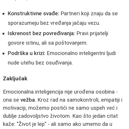
Konstruktivne svađe:
Partneri koji znaju da se
sporazumeju bez vređanja jačaju vezu.
Iskrenost bez povređivanja:
Pravi prijatelji
govore istinu, ali sa poštovanjem.
Podrška u krizi:
Emocionalno inteligentni ljudi
nude utehu bez osuđivanja.
Zaključak
Emocionalna inteligencija nije urođena osobina -
ona se
vežba
. Kroz rad na samokontroli, empatiji i
motivaciji, možemo postići ne samo uspeh već i
dublje zadovoljstvo životom. Kao što jedan citat
kaže: "Život je lep" - ali samo ako umemo da u