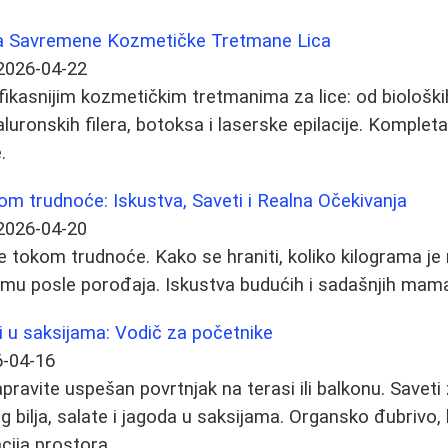
a Savremene Kozmetičke Tretmane Lica
2026-04-22
fikasnijim kozmetičkim tretmanima za lice: od biološki
luronskih filera, botoksa i laserske epilacije. Komplet
.
om trudnoće: Iskustva, Saveti i Realna Očekivanja
2026-04-20
e tokom trudnoće. Kako se hraniti, koliko kilograma je 
ormu posle porođaja. Iskustva budućih i sadašnjih mam
 i u saksijama: Vodič za početnike
-04-16
ravite uspešan povrtnjak na terasi ili balkonu. Saveti 
g bilja, salate i jagoda u saksijama. Organsko đubrivo,
cija prostora.