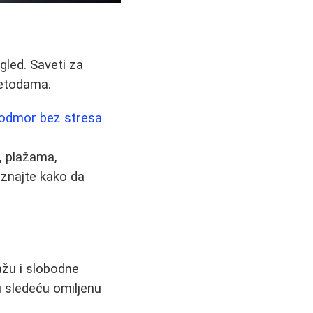
zgled. Saveti za
metodama.
a odmor bez stresa
, plažama,
aznajte kako da
ažu i slobodne
u sledeću omiljenu