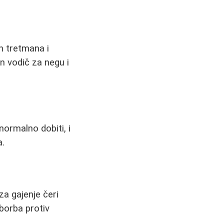
h tretmana i
an vodič za negu i
normalno dobiti, i
a.
za gajenje čeri
 borba protiv