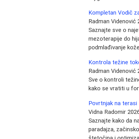
Kompletan Vodič z
Radman Videnović
Saznajte sve o naje
mezoterapije do hija
podmlađivanje kože
Kontrola težine tok
Radman Videnović
Sve o kontroli težin
kako se vratiti u f
Povrtnjak na terasi
Vidna Radomir
2026
Saznajte kako da nap
paradajza, začinsko
štetočina i optimiza