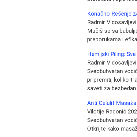
Konačno Rešenje za 
Radmir Vidosavljevi
Mučiš se sa bubulji
preporukama i efika
Hemijski Piling: Sv
Radmir Vidosavljevi
Sveobuhvatan vodič k
pripremiti, koliko t
saveti za bezbedan 
Anti Celulit Masaža
Vilotije Radonić
202
Sveobuhvatan vodič 
Otkrijte kako masaž