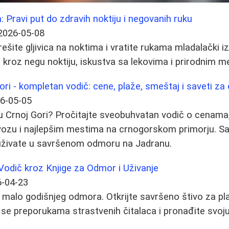
 Pravi put do zdravih noktiju i negovanih ruku
2026-05-08
rešite gljivica na noktima i vratite rukama mladalački i
kroz negu noktiju, iskustva sa lekovima i prirodnim 
ori - kompletan vodič: cene, plaže, smeštaj i saveti z
6-05-05
 u Crnoj Gori? Pročitajte sveobuhvatan vodič o cenama
evozu i najlepšim mestima na crnogorskom primorju. S
uživate u savršenom odmoru na Jadranu.
 Vodič kroz Knjige za Odmor i Uživanje
-04-23
im malo godišnjeg odmora. Otkrijte savršeno štivo za pl
te se preporukama strastvenih čitalaca i pronađite svoj