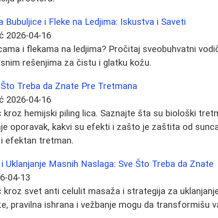
Bubuljice i Fleke na Ledjima: Iskustva i Saveti
ć
2026-04-16
cama i flekama na ledjima? Pročitaj sveobuhvatni vodi
snim rešenjima za čistu i glatku kožu.
e Što Treba da Znate Pre Tretmana
ć
2026-04-16
roz hemijski piling lica. Saznajte šta su biološki tret
raje oporavak, kakvi su efekti i zašto je zaštita od sunca
i efektan tretman.
 i Uklanjanje Masnih Naslaga: Sve Što Treba da Znate
6-04-13
kroz svet anti celulit masaža i strategija za uklanjan
e, pravilna ishrana i vežbanje mogu da transformišu v