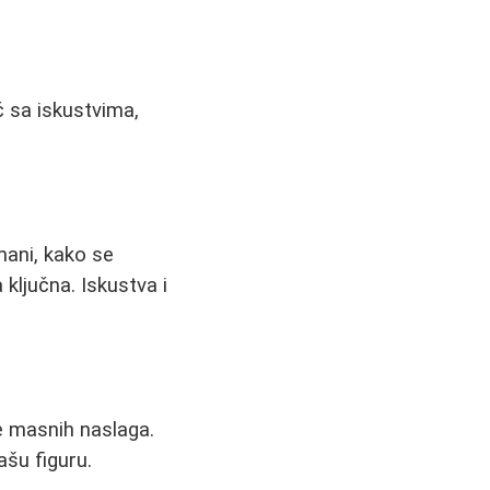
č sa iskustvima,
mani, kako se
 ključna. Iskustva i
je masnih naslaga.
ašu figuru.