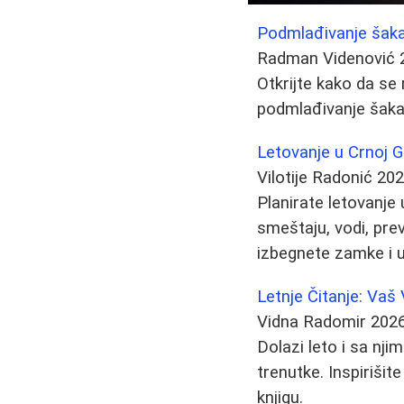
Podmlađivanje šaka:
Radman Videnović
Otkrijte kako da se 
podmlađivanje šaka 
Letovanje u Crnoj G
Vilotije Radonić
202
Planirate letovanje
smeštaju, vodi, pr
izbegnete zamke i 
Letnje Čitanje: Vaš
Vidna Radomir
2026
Dolazi leto i sa nj
trenutke. Inspiriši
knjigu.