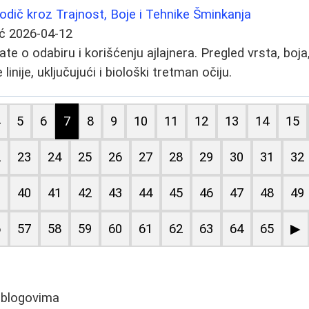
Vodič kroz Trajnost, Boje i Tehnike Šminkanja
ć
2026-04-12
te o odabiru i korišćenju ajlajnera. Pregled vrsta, boja,
inije, uključujući i biološki tretman očiju.
4
5
6
7
8
9
10
11
12
13
14
15
2
23
24
25
26
27
28
29
30
31
32
9
40
41
42
43
44
45
46
47
48
49
6
57
58
59
60
61
62
63
64
65
▶
 blogovima