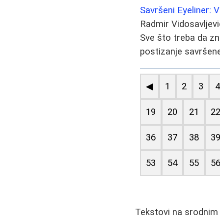
Savršeni Eyeliner: 
Radmir Vidosavljevi
Sve što treba da zna
postizanje savršene l
◀
1
2
3
19
20
21
2
36
37
38
3
53
54
55
5
Tekstovi na srodnim