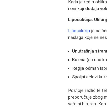
Kada je reč o oblik
i oni koji
dodaju vo
Liposukcija: Ukla
Liposukcija
je najče
naslaga koje ne nes
Unutrašnja stran
Kolena
(sa unutra
Regija odmah isp
Spoljni delovi kuk
Postoje različite t
preporučuje zbog man
veštini hirurga. Ka