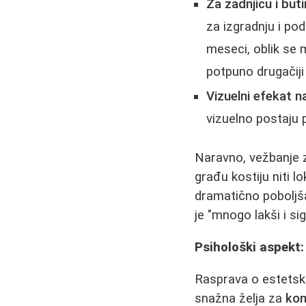
Za zadnjicu i buti
za izgradnju i po
meseci, oblik se 
potpuno drugačiji 
Vizuelni efekat n
vizuelno postaju 
Naravno, vežbanje
građu kostiju niti 
dramatično poboljš
je "mnogo lakši i sigu
Psihološki aspekt: 
Rasprava o estetsko
snažna želja za
kon