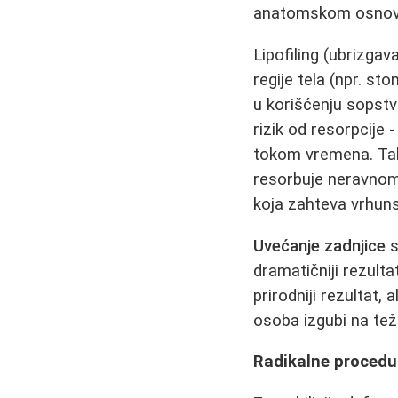
anatomskom osno
Lipofiling (ubrizga
regije tela (npr. st
u korišćenju sopstv
rizik od resorpcije
tokom vremena. Tak
resorbuje neravnome
koja zahteva vrhuns
Uvećanje zadnjice
s
dramatičniji rezultat
prirodniji rezultat
osoba izgubi na teži
Radikalne procedur