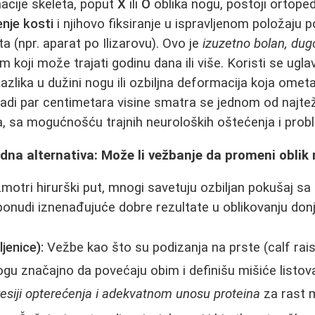
macije skeleta, poput
X
ili
O
oblika nogu, postoji ortope
enje kosti
i njihovo fiksiranje u ispravljenom položaju 
ata (npr. aparat po Ilizarovu). Ovo je
izuzetno bolan, dugo
koji može trajati godinu dana ili više. Koristi se ug
azlika u dužini nogu ili ozbiljna deformacija koja omet
adi par centimetara visine smatra se jednom od najtežih
a, sa mogućnošću trajnih neuroloških oštećenja i prob
dna alternativa: Može li vežbanje da promeni oblik
motri hirurški put, mnogi savetuju ozbiljan pokušaj sa
nudi iznenađujuće dobre rezultate u oblikovanju donje
jenice):
Vežbe kao što su podizanja na prste (calf rais
u značajno da povećaju obim i definišu mišiće listova.
resiji opterećenja i adekvatnom unosu proteina
za rast m