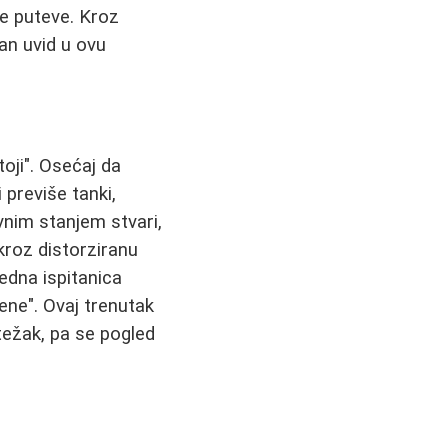
nije puteve. Kroz
an uvid u ovu
oji". Osećaj da
 previše tanki,
vnim stanjem stvari,
kroz distorziranu
jedna ispitanica
ene". Ovaj trenutak
težak, pa se pogled