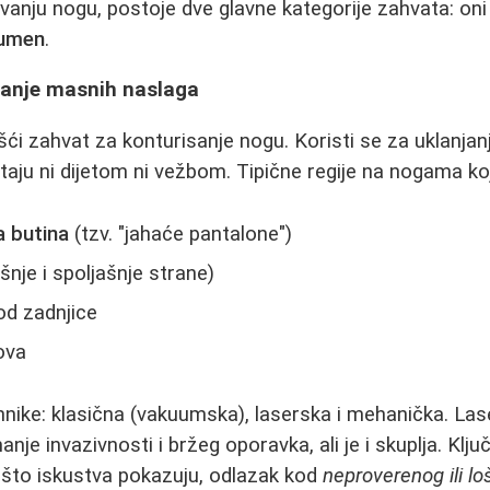
ovanju nogu, postoje dve glavne kategorije zahvata: oni
lumen
.
njanje masnih naslaga
šći zahvat za konturisanje nogu. Koristi se za uklanja
taju ni dijetom ni vežbom. Tipične regije na nogama koj
a butina
(tzv. "jahaće pantalone")
šnje i spoljašnje strane)
od zadnjice
ova
ehnike: klasična (vakuumska), laserska i mehanička. La
je invazivnosti i bržeg oporavka, ali je i skuplja. Klju
o što iskustva pokazuju, odlazak kod
neproverenog ili lo