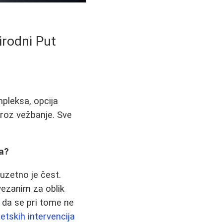
irodni Put
pleksa, opcija
kroz vežbanje. Sve
a?
uzetno je čest.
ezanim za oblik
a da se pri tome ne
etskih intervencija