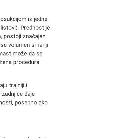
posukcijom iz jedne
i listovi). Prednost je
, postoji značajan
a se volumen smanji
 mast može da se
ložena procedura
u trajniji i
g zadnjice daje
ajnosti, posebno ako