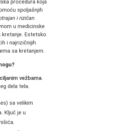
dska procedura koja
pomoću spoljašnjih
trajan i rizičan
lavnom u medicinske
a kretanje. Estetsko
 i najrizičnijih
lema sa kretanjem.
 nogu?
ciljanim vežbama
.
g dela tela.
es) sa velikim
 Ključ je u
išića.