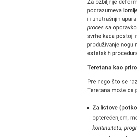
Za ozbiljnije defor
podrazumeva
lomlj
ili unutrašnjih apar
proces
sa oporavkom 
svrhe kada postoji r
produživanje nogu r
estetskih procedur
Teretana kao priro
Pre nego što se raz
Teretana može da po
Za listove (potkol
opterećenjem, mog
kontinuitetu, prog