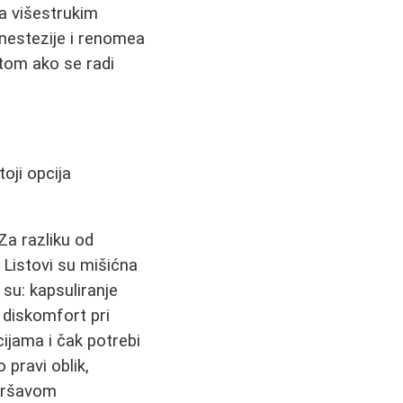
za višestrukim
anestezije i renomea
tom ako se radi
toji opcija
Za razliku od
 Listovi su mišićna
su: kapsuliranje
 diskomfort pri
ijama i čak potrebi
 pravi oblik,
 mršavom