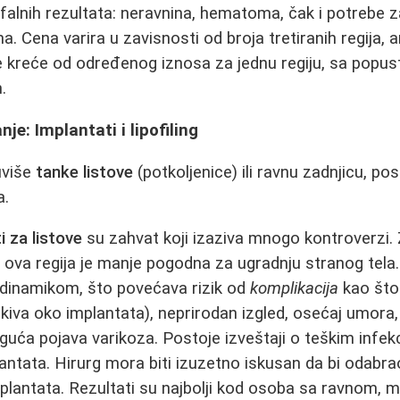
falnih rezultata: neravnina, hematoma, čak i potrebe 
. Cena varira u zavisnosti od broja tretiranih regija, 
e kreće od određenog iznosa za jednu regiju, sa popus
.
nje: Implantati i lipofiling
uviše
tanke listove
(potkoljenice) ili ravnu zadnjicu, pos
a.
i za listove
su zahvat koji izaziva mnogo kontroverzi. 
, ova regija je manje pogodna za ugradnju stranog tela.
 dinamikom, što povećava rizik od
komplikacija
kao što 
 tkiva oko implantata), neprirodan izgled, osećaj umora,
uća pojava varikoza. Postoje izveštaji o teškim infekc
antata. Hirurg mora biti izuzetno iskusan da bi odabrao
 implantata. Rezultati su najbolji kod osoba sa ravnom,