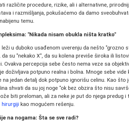
rati različite procedure, rizike, ali i alternativne, prirod
ustava i razmišljanja, pokušaćemo da damo sveobuhvat
nabijenu temu.
pleksima: "Nikada nisam obukla ništa kratko"
 leži u duboko usađenom uverenju da nešto "grozno st
da su "nekako X", da su kolena previše široka ili listovi
ući. Ovakva percepcija sebe često nema veze sa objekti
 je doživljava potpuno realna i bolna. Mnoge sebe vide 
se na jedan detalj dok potpuno ignorišu celinu. Kao što 
ina shvati da su joj noge "ok bez obzira što nisu savrš
že biti preloman, ali za neke je put do njega predug i 
hirurgiji
kao mogućem rešenju.
ije na nogama: Šta se sve radi?