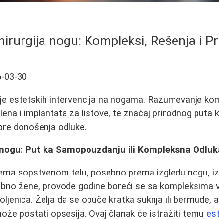
hirurgija nogu: Kompleksi, Rešenja i Pr
-03-30
je estetskih intervencija na nogama. Razumevanje kom
lena i implantata za listove, te značaj prirodnog puta 
pre donošenja odluke.
a nogu: Put ka Samopouzdanju ili Kompleksna Odluk
ema sopstvenom telu, posebno prema izgledu nogu, iz
no žene, provode godine boreći se sa kompleksima v
koljenica. Želja da se obuče kratka suknja ili bermude, 
že postati opsesija. Ovaj članak će istražiti temu
est