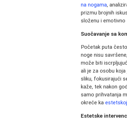
na nogama
, analizi
prizmu brojnih isk
složenu i emotivno 
Suočavanje sa kom
Početak puta često
noge nisu savršene, 
može biti iscrpljuj
ali je za osobu koja
sliku, fokusirajući 
kaže, tek nakon god
samo prihvatanja mo
okreće ka
estetskoj 
Estetske intervenc