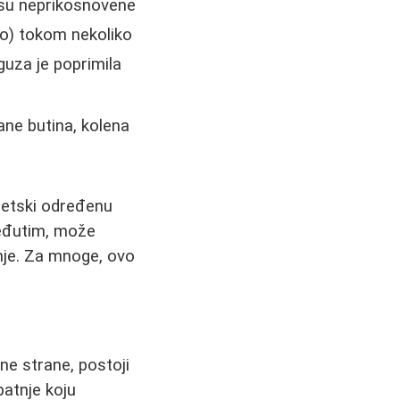
e su neprikosnovene
no) tokom nekoliko
guza je poprimila
ane butina, kolena
enetski određenu
Međutim, može
nje. Za mnoge, ovo
ne strane, postoji
atnje koju