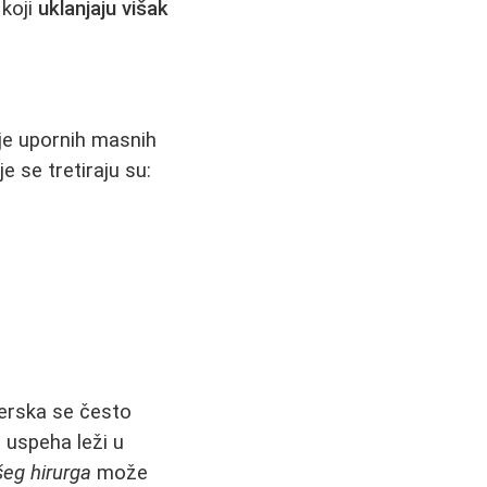
 koji
uklanjaju višak
nje upornih masnih
e se tretiraju su:
serska se često
č uspeha leži u
šeg hirurga
može