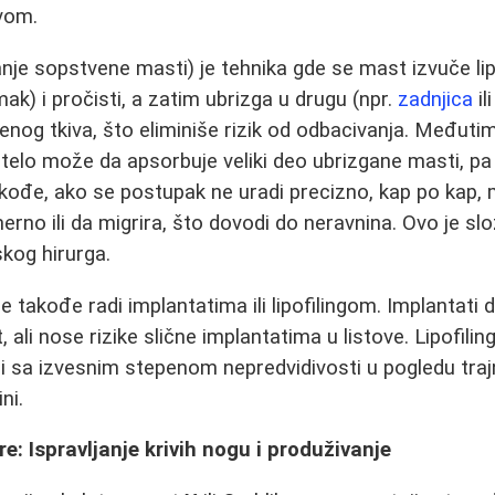
vom.
vanje sopstvene masti) je tehnika gde se mast izvuče li
omak) i pročisti, a zatim ubrizga u drugu (npr.
zadnjica
il
enog tkiva, što eliminiše rizik od odbacivanja. Međutim
 - telo može da apsorbuje veliki deo ubrizgane masti, p
ođe, ako se postupak ne uradi precizno, kap po kap,
rno ili da migrira, što dovodi do neravnina. Ovo je s
kog hirurga.
e takođe radi implantatima ili lipofilingom. Implantati daj
, ali nose rizike slične implantatima u listove. Lipofilin
, ali sa izvesnim stepenom nepredvidivosti u pogledu tr
ni.
e: Ispravljanje krivih nogu i produživanje