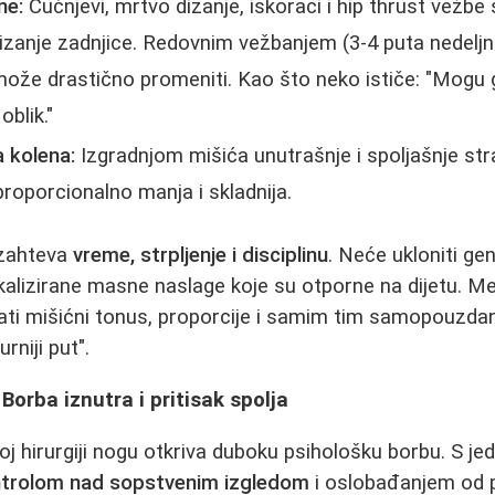
ne:
Čučnjevi, mrtvo dizanje, iskoraci i hip thrust vežb
dizanje zadnjice. Redovnim vežbanjem (3-4 puta nedelj
može drastično promeniti. Kao što neko ističe: "Mogu 
oblik."
a kolena:
Izgradnjom mišića unutrašnje i spoljašnje str
proporcionalno manja i skladnija.
 zahteva
vreme, strpljenje i disciplinu
. Neće ukloniti g
lokalizirane masne naslage koje su otporne na dijetu. 
ati mišićni tonus, proporcije i samim tim samopouzda
rniji put".
Borba iznutra i pritisak spolja
j hirurgiji nogu otkriva duboku psihološku borbu. S jed
trolom nad sopstvenim izgledom
i oslobađanjem od p