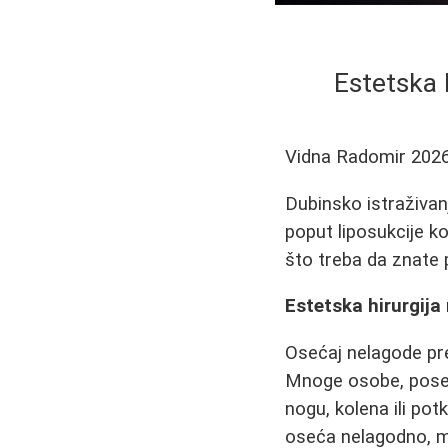
Estetska 
Vidna Radomir
2026
Dubinsko istraživan
poput liposukcije ko
što treba da znate 
Estetska hirurgij
Osećaj nelagode pr
Mnoge osobe, poseb
nogu, kolena ili pot
oseća nelagodno, mo