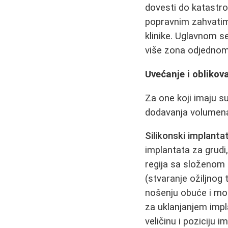
dovesti do katastro
popravnim zahvatima
klinike. Uglavnom s
više zona odjednom
Uvećanje i oblikova
Za one koji imaju s
dodavanja volumen
Silikonski implantat
implantata za grudi
regija sa složenom
(stvaranje ožiljnog
nošenju obuće i mog
za uklanjanjem impl
veličinu i poziciju