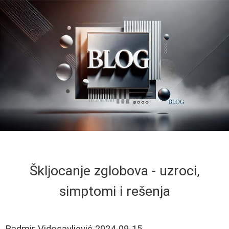
Škljocanje zglobova - uzroci,
simptomi i rešenja
Radmir Vidosavljević
2024-09-15