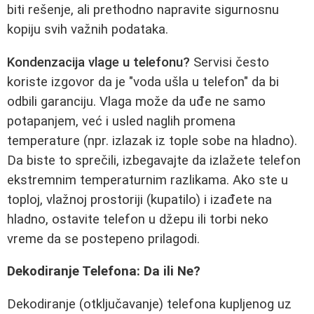
biti rešenje, ali prethodno napravite sigurnosnu
kopiju svih važnih podataka.
Kondenzacija vlage u telefonu?
Servisi često
koriste izgovor da je "voda ušla u telefon" da bi
odbili garanciju. Vlaga može da uđe ne samo
potapanjem, već i usled naglih promena
temperature (npr. izlazak iz tople sobe na hladno).
Da biste to sprečili, izbegavajte da izlažete telefon
ekstremnim temperaturnim razlikama. Ako ste u
toploj, vlažnoj prostoriji (kupatilo) i izađete na
hladno, ostavite telefon u džepu ili torbi neko
vreme da se postepeno prilagodi.
Dekodiranje Telefona: Da ili Ne?
Dekodiranje (otključavanje) telefona kupljenog uz