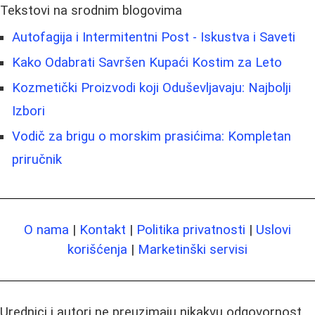
Tekstovi na srodnim blogovima
Autofagija i Intermitentni Post - Iskustva i Saveti
Kako Odabrati Savršen Kupaći Kostim za Leto
Kozmetički Proizvodi koji Oduševljavaju: Najbolji
Izbori
Vodič za brigu o morskim prasićima: Kompletan
priručnik
O nama
|
Kontakt
|
Politika privatnosti
|
Uslovi
korišćenja
|
Marketinški servisi
Urednici i autori ne preuzimaju nikakvu odgovornost