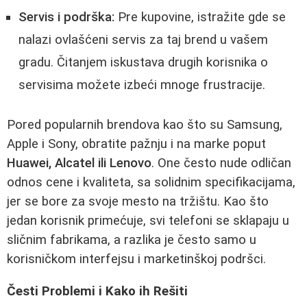
Servis i podrška:
Pre kupovine, istražite gde se
nalazi ovlašćeni servis za taj brend u vašem
gradu. Čitanjem iskustava drugih korisnika o
servisima možete izbeći mnoge frustracije.
Pored popularnih brendova kao što su Samsung,
Apple i Sony, obratite pažnju i na marke poput
Huawei, Alcatel ili Lenovo
. One često nude odličan
odnos cene i kvaliteta, sa solidnim specifikacijama,
jer se bore za svoje mesto na tržištu. Kao što
jedan korisnik primećuje, svi telefoni se sklapaju u
sličnim fabrikama, a razlika je često samo u
korisničkom interfejsu i marketinškoj podršci.
Česti Problemi i Kako ih Rešiti