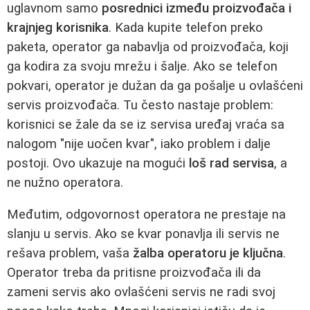
uglavnom samo
posrednici između proizvođača i
krajnjeg korisnika
. Kada kupite telefon preko
paketa, operator ga nabavlja od proizvođača, koji
ga kodira za svoju mrežu i šalje. Ako se telefon
pokvari, operator je dužan da ga pošalje u ovlašćeni
servis proizvođača. Tu često nastaje problem:
korisnici se žale da se iz servisa uređaj vraća sa
nalogom "nije uočen kvar", iako problem i dalje
postoji. Ovo ukazuje na mogući
loš rad servisa
, a
ne nužno operatora.
Međutim, odgovornost operatora ne prestaje na
slanju u servis. Ako se kvar ponavlja ili servis ne
rešava problem, vaša
žalba operatoru je ključna
.
Operator treba da pritisne proizvođača ili da
zameni servis ako ovlašćeni servis ne radi svoj