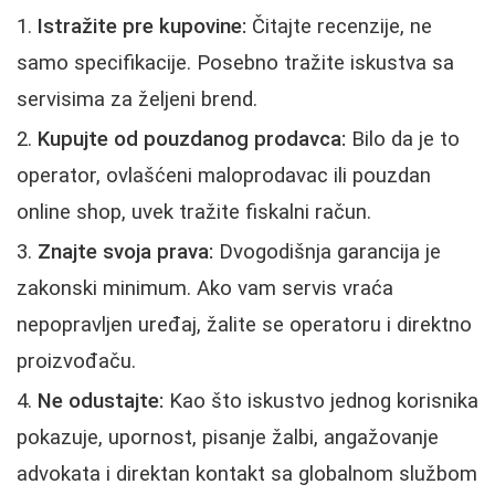
Istražite pre kupovine:
Čitajte recenzije, ne
samo specifikacije. Posebno tražite iskustva sa
servisima za željeni brend.
Kupujte od pouzdanog prodavca:
Bilo da je to
operator, ovlašćeni maloprodavac ili pouzdan
online shop, uvek tražite fiskalni račun.
Znajte svoja prava:
Dvogodišnja garancija je
zakonski minimum. Ako vam servis vraća
nepopravljen uređaj, žalite se operatoru i direktno
proizvođaču.
Ne odustajte:
Kao što iskustvo jednog korisnika
pokazuje, upornost, pisanje žalbi, angažovanje
advokata i direktan kontakt sa globalnom službom