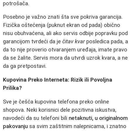
potrošača.
Posebno je važno znati šta sve pokriva garancija.
Fizička oštećenja (puknut ekran od pada) obično
nisu obuhvaćena, ali ako servis odbije popravku pod
garancijom tvrdeći da je
čitav kvar
posledica pada, a
da to nije proverio otvaranjem uređaja, imate pravo
da se žalite. Servis mora da utvrdi uzrok kvara, a ne
da ga pretpostavi.
Kupovina Preko Interneta: Rizik ili Povoljna
Prilika?
Sve je češća kupovina telefona preko online
shopova. Neki korisnici dele pozitivna iskustva,
navodeći da su telefoni bili
netaknuti, u originalnom
pakovanju
sa svim zaštitnim nalepnicama, i znatno