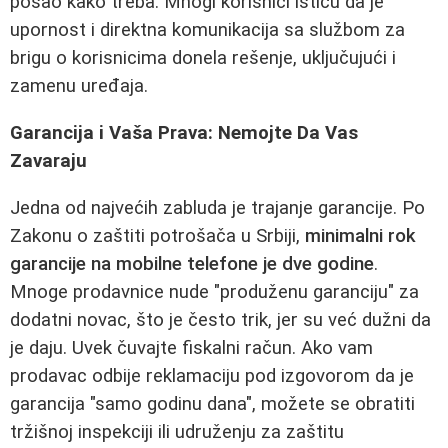
posao kako treba. Mnogi korisnici ističu da je
upornost i direktna komunikacija sa službom za
brigu o korisnicima donela rešenje, uključujući i
zamenu uređaja.
Garancija i Vaša Prava: Nemojte Da Vas
Zavaraju
Jedna od najvećih zabluda je trajanje garancije. Po
Zakonu o zaštiti potrošača u Srbiji,
minimalni rok
garancije na mobilne telefone je dve godine
.
Mnoge prodavnice nude "produženu garanciju" za
dodatni novac, što je često trik, jer su već dužni da
je daju. Uvek čuvajte fiskalni račun. Ako vam
prodavac odbije reklamaciju pod izgovorom da je
garancija "samo godinu dana", možete se obratiti
tržišnoj inspekciji ili udruženju za zaštitu