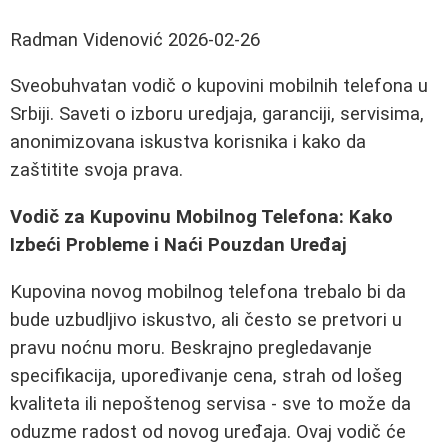
Radman Videnović
2026-02-26
Sveobuhvatan vodič o kupovini mobilnih telefona u
Srbiji. Saveti o izboru uredjaja, garanciji, servisima,
anonimizovana iskustva korisnika i kako da
zaštitite svoja prava.
Vodič za Kupovinu Mobilnog Telefona: Kako
Izbeći Probleme i Naći Pouzdan Uređaj
Kupovina novog mobilnog telefona trebalo bi da
bude uzbudljivo iskustvo, ali često se pretvori u
pravu noćnu moru. Beskrajno pregledavanje
specifikacija, upoređivanje cena, strah od lošeg
kvaliteta ili nepoštenog servisa - sve to može da
oduzme radost od novog uređaja. Ovaj vodič će