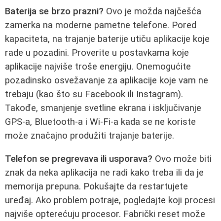
Baterija se brzo prazni?
Ovo je možda najčešća
zamerka na moderne pametne telefone. Pored
kapaciteta, na trajanje baterije utiču aplikacije koje
rade u pozadini. Proverite u postavkama koje
aplikacije najviše troše energiju. Onemogućite
pozadinsko osvežavanje za aplikacije koje vam ne
trebaju (kao što su Facebook ili Instagram).
Takođe, smanjenje svetline ekrana i isključivanje
GPS-a, Bluetooth-a i Wi-Fi-a kada se ne koriste
može značajno produžiti trajanje baterije.
Telefon se pregrevava ili usporava?
Ovo može biti
znak da neka aplikacija ne radi kako treba ili da je
memorija prepuna. Pokušajte da restartujete
uređaj. Ako problem potraje, pogledajte koji procesi
najviše opterećuju procesor. Fabrički reset može