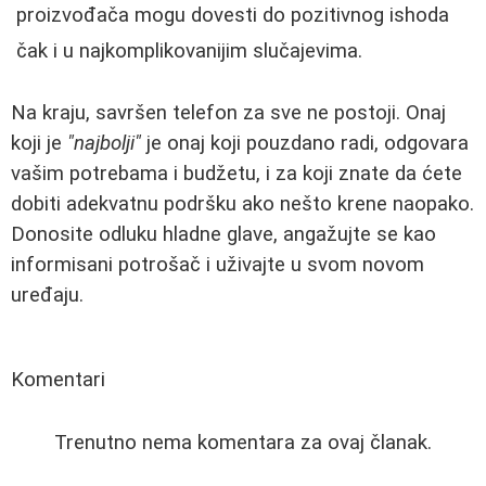
proizvođača mogu dovesti do pozitivnog ishoda
čak i u najkomplikovanijim slučajevima.
Na kraju, savršen telefon za sve ne postoji. Onaj
koji je
"najbolji"
je onaj koji pouzdano radi, odgovara
vašim potrebama i budžetu, i za koji znate da ćete
dobiti adekvatnu podršku ako nešto krene naopako.
Donosite odluku hladne glave, angažujte se kao
informisani potrošač i uživajte u svom novom
uređaju.
Komentari
Trenutno nema komentara za ovaj članak.