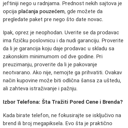
jeftiniji nego u radnjama. Prednost nekih sajtova je
opcija
plaćanja pouzećem
, gde možete da
pregledate paket pre nego što date novac.
Ipak, oprez je neophodan. Uverite se da prodavac
ima fizičku poslovnicu i da nudi garanciju. Proverite
da li je garancija koju daje prodavac u skladu sa
zakonskim minimumom od dve godine. Pri
preuzimanju, proverite da li je pakovanje
neotvarano. Ako nije, nemojte ga prihvatiti. Ovakav
način kupovine može biti odlična šansa za uštedu,
ali zahteva istraživanje i pažnju.
Izbor Telefona: Šta Tražiti Pored Cene i Brenda?
Kada birate telefon, ne fokusirajte se isključivo na
brend ili broj megapiksela. Evo šta je praktično