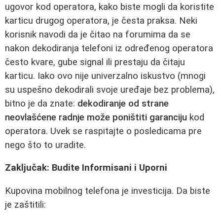
ugovor kod operatora, kako biste mogli da koristite
karticu drugog operatora, je česta praksa. Neki
korisnik navodi da je čitao na forumima da se
nakon dekodiranja telefoni iz određenog operatora
često kvare, gube signal ili prestaju da čitaju
karticu. Iako ovo nije univerzalno iskustvo (mnogi
su uspešno dekodirali svoje uređaje bez problema),
bitno je da znate:
dekodiranje od strane
neovlašćene radnje može poništiti garanciju
kod
operatora. Uvek se raspitajte o posledicama pre
nego što to uradite.
Zaključak: Budite Informisani i Uporni
Kupovina mobilnog telefona je investicija. Da biste
je zaštitili: