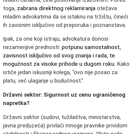
toga,
zabrana direktnog reklamiranja
otežava
mladim advokatima da se istaknu na tržištu, čineći
ih zavisnim isključivo od preporuka i poznanstava.
Ipak, za one koji istraju, advokatura donosi
nezamenjive prednosti:
potpunu samostalnost,
zavisnost isključivo od svog znanja i rada, te
mogućnost za visoke prihode u dugom roku
. Kako
ističe jedan iskusniji kolega, "ovo nije posao za
platu, već ulaganje u budućnost."
Državni sektor: Sigurnost uz cenu ograničenog
napretka?
Državni sektor (sudovi, tužilaštva, ministarstva,
javna preduzeća) privlači mnoge pravnike prividom
stabilnosti i fiksnog radnog vremena. Plate ovde