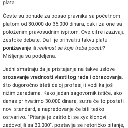
plata.
Česte su ponude za posao pravnika sa početnom
platom od 30.000 do 35.000 dinara, čak i za one sa
položenim pravosudnim ispitom. Ove cifre izazivaju
žestoke debate. Da li je prihvatiti takvu platu
ponižavanje
ili
realnost sa koje treba početi
?
Mišljenja su podeljena.
Jedni smatraju da je pristajanje na takve uslove
srozavanje vrednosti vlastitog rada i obrazovanja
,
što dugoročno šteti celoj profesiji i vodi ka još
nižim zaradama. Kako jedan sagovornik ističe, ako
danas prihvatimo 30.000 dinara, sutra će to postati
novi standard, a napredovanje će biti teško
ostvarivo. "Pitanje je zašto bi se xyz klonovi
zadovoljili sa 30.000", postavlja se retoričko pitanje,