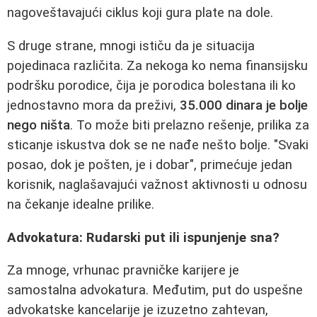
nagoveštavajući ciklus koji gura plate na dole.
S druge strane, mnogi ističu da je situacija
pojedinaca različita. Za nekoga ko nema finansijsku
podršku porodice, čija je porodica bolestana ili ko
jednostavno mora da preživi,
35.000 dinara je bolje
nego ništa
. To može biti prelazno rešenje, prilika za
sticanje iskustva dok se ne nađe nešto bolje. "Svaki
posao, dok je pošten, je i dobar", primećuje jedan
korisnik, naglašavajući važnost aktivnosti u odnosu
na čekanje idealne prilike.
Advokatura: Rudarski put ili ispunjenje sna?
Za mnoge, vrhunac pravničke karijere je
samostalna advokatura. Međutim, put do uspešne
advokatske kancelarije je izuzetno zahtevan,