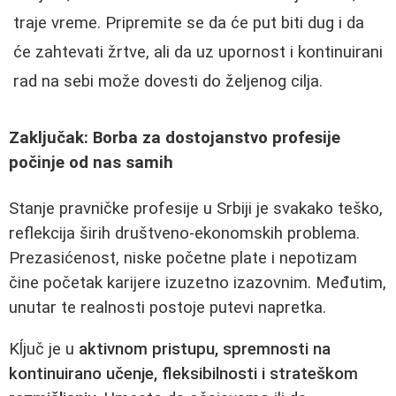
traje vreme. Pripremite se da će put biti dug i da
će zahtevati žrtve, ali da uz upornost i kontinuirani
rad na sebi može dovesti do željenog cilja.
Zaključak: Borba za dostojanstvo profesije
počinje od nas samih
Stanje pravničke profesije u Srbiji je svakako teško,
reflekcija širih društveno-ekonomskih problema.
Prezasićenost, niske početne plate i nepotizam
čine početak karijere izuzetno izazovnim. Međutim,
unutar te realnosti postoje putevi napretka.
Kĺjuč je u
aktivnom pristupu, spremnosti na
kontinuirano učenje, fleksibilnosti i strateškom