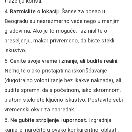
traženju koristi.
Razmislite o lokaciji.
Šanse za posao u
Beogradu su nesrazmerno veće nego u manjim
gradovima. Ako je to moguće, razmislite o
preseljenju, makar privremeno, da biste stekli
iskustvo.
Cenite svoje vreme i znanje, ali budite realni.
Nemojte olako pristajati na iskorišćavanje
(dugotrajno volontiranje bez ikakve naknade), ali
budite spremni da s početnom, iako skromnom,
platom steknete ključno iskustvo. Postavite sebi
vremenski okvir za napredak.
Ne gubite strpljenje i upornost.
Izgradnja
karijere, naročito u ovako konkurentnoj oblasti,