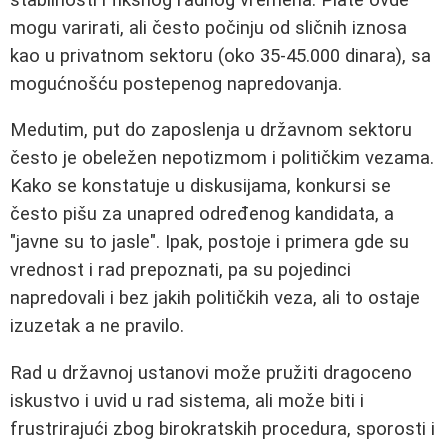
mogu varirati, ali često počinju od sličnih iznosa
kao u privatnom sektoru (oko 35-45.000 dinara), sa
mogućnošću postepenog napredovanja.
Medutim, put do zaposlenja u državnom sektoru
često je obeležen nepotizmom i političkim vezama.
Kako se konstatuje u diskusijama, konkursi se
često pišu za unapred određenog kandidata, a
"javne su to jasle". Ipak, postoje i primera gde su
vrednost i rad prepoznati, pa su pojedinci
napredovali i bez jakih političkih veza, ali to ostaje
izuzetak a ne pravilo.
Rad u državnoj ustanovi može pružiti dragoceno
iskustvo i uvid u rad sistema, ali može biti i
frustrirajući zbog birokratskih procedura, sporosti i