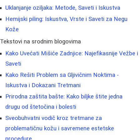
Uklanjanje oziljaka: Metode, Saveti i Iskustva
Hemijski piling: Iskustva, Vrste i Saveti za Negu
Kože
Tekstovi na srodnim blogovima
Kako Uvećati Mišiće Zadnjice: Najefikasnije Vežbe i
Saveti
Kako Rešiti Problem sa Gljivičnim Noktima -
Iskustva i Dokazani Tretmani
Prirodna zaštita bašte: Kako biljke štite jedna
drugu od štetočina i bolesti
Sveobuhvatni vodič kroz tretmane za
problematičnu kožu i savremene estetske
procedure