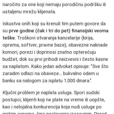
naročito za one koji nemaju porodičnu podršku ili
ustaljenu mrežu klijenata.
Iskustva onih koji su krenuli tim putem govore da
su
prve godine (čak i tri do pet) finansijski veoma
teške
. Troškovi otvaranja kancelarije (kirija,
oprema, softver, pravne baze), obavezne naknade
komori, porezi i doprinosi znatno opterećuju
budžet, dok su prvi prihodi neizvesni i često kasne
sa naplatom. Kako jedan advokat opisuje: "Sve što
zaradim odlazi na obaveze... bukvalno odem u
banku sa nalogom za isplatu 1.000 dinara."
Ključni problem je naplata usluga. Spori sudski
postupci, klijenti koji ne plate na vreme ili uopšte,
kao i nelojalna konkurencija koja nudi usluge po
niskim cenama, čine poslovanje izazovnim. Pored