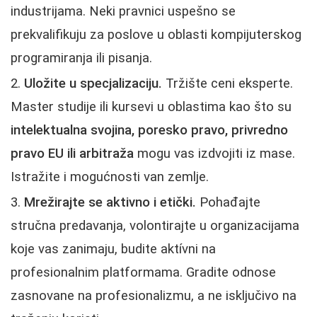
industrijama. Neki pravnici uspešno se
prekvalifikuju za poslove u oblasti kompijuterskog
programiranja ili pisanja.
Uložite u specjalizaciju.
Tržište ceni eksperte.
Master studije ili kursevi u oblastima kao što su
intelektualna svojina, poresko pravo, privredno
pravo EU ili arbitraža
mogu vas izdvojiti iz mase.
Istražite i mogućnosti van zemlje.
Mrežirajte se aktivno i etički.
Pohađajte
stručna predavanja, volontirajte u organizacijama
koje vas zanimaju, budite aktívni na
profesionalnim platformama. Gradite odnose
zasnovane na profesionalizmu, a ne isključivo na