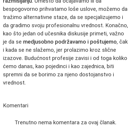
razmišljanju
. Umesto da očajavamo ili da
bespogovorno prihvatamo loše uslove, možemo da
tražimo alternativne staze, da se specjalizujemo i
da gradimo svoju profesionalnu vrednost. Konačno,
kao što jedan od učesnika diskusije primeti, važno
je da se
medjusobno podržavamo i poštujemo
, čak
i kada se ne slažemo, jer prolazimo kroz slične
izazove. Budućnost profesije zavisi i od toga koliko
ćemo danas, kao pojedinci i kao zajednica, biti
spremni da se borimo za njeno dostojanstvo i
vrednost.
Komentari
Trenutno nema komentara za ovaj članak.