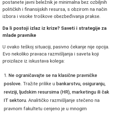
postanete javni beležnik je minimalna bez ozbiljnih
političkih i finansijskih resursa, s obzirom na način
izbora i visoke troškove obezbeđivanja prakse.
Da li postoji izlaz iz krize? Saveti i strategije za
mlade pravnike
U ovako teškoj situaciji, pasivno čekanje nije opcija.
Evo nekoliko pravaca razmišljanja i saveta koji
proizilaze iz iskustava kolega:
Ne ograničavajte se na klasične pravničke
poslove.
Tražite prilike u
bankarstvu, osiguranju,
reviziji, ljudskim resursima (HR), marketingu ili čak
IT sektoru
. Analitičko razmišljanje stečeno na
pravnom fakultetu cenjeno je u mnogim