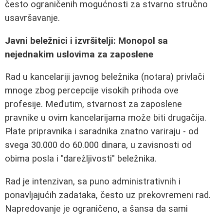
često ograničenih mogućnosti za stvarno stručno
usavršavanje.
Javni beležnici i izvršitelji: Monopol sa
nejednakim uslovima za zaposlene
Rad u kancelariji javnog beležnika (notara) privlači
mnoge zbog percepcije visokih prihoda ove
profesije. Međutim, stvarnost za zaposlene
pravnike u ovim kancelarijama može biti drugačija.
Plate pripravnika i saradnika znatno variraju - od
svega 30.000 do 60.000 dinara, u zavisnosti od
obima posla i "darežljivosti" beležnika.
Rad je intenzivan, sa puno administrativnih i
ponavljajućih zadataka, često uz prekovremeni rad.
Napredovanje je ograničeno, a šansa da sami