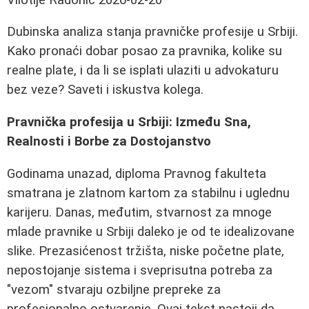
Dubinska analiza stanja pravničke profesije u Srbiji.
Kako pronaći dobar posao za pravnika, kolike su
realne plate, i da li se isplati ulaziti u advokaturu
bez veze? Saveti i iskustva kolega.
Pravnička profesija u Srbiji: Između Sna,
Realnosti i Borbe za Dostojanstvo
Godinama unazad, diploma Pravnog fakulteta
smatrana je zlatnom kartom za stabilnu i uglednu
karijeru. Danas, međutim, stvarnost za mnoge
mlade pravnike u Srbiji daleko je od te idealizovane
slike. Prezasićenost tržišta, niske početne plate,
nepostojanje sistema i sveprisutna potreba za
"vezom" stvaraju ozbiljne prepreke za
profesionalno ostvarenje. Ovaj tekst nastoji da