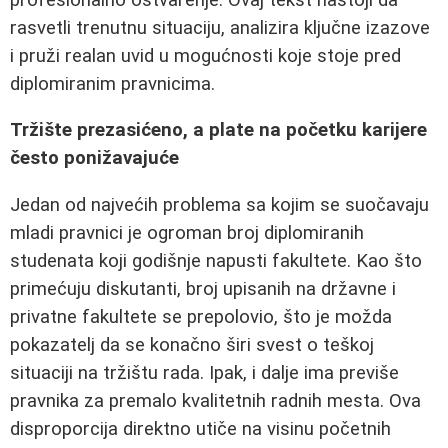
rasvetli trenutnu situaciju, analizira ključne izazove
i pruži realan uvid u mogućnosti koje stoje pred
diplomiranim pravnicima.
Tržište prezasićeno, a plate na početku karijere
često ponižavajuće
Jedan od najvećih problema sa kojim se suočavaju
mladi pravnici je ogroman broj diplomiranih
studenata koji godišnje napusti fakultete. Kao što
primećuju diskutanti, broj upisanih na državne i
privatne fakultete se prepolovio, što je možda
pokazatelj da se konačno širi svest o teškoj
situaciji na tržištu rada. Ipak, i dalje ima previše
pravnika za premalo kvalitetnih radnih mesta. Ova
disproporcija direktno utiče na visinu početnih