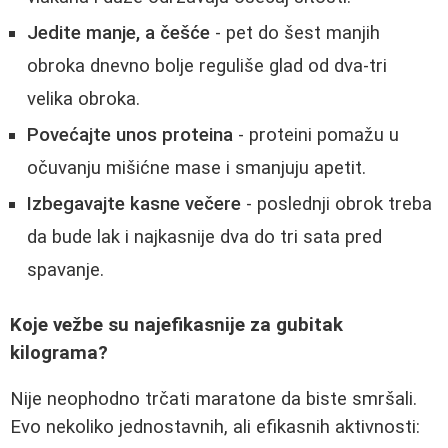
Jedite manje, a češće
- pet do šest manjih
obroka dnevno bolje reguliše glad od dva-tri
velika obroka.
Povećajte unos proteina
- proteini pomažu u
očuvanju mišićne mase i smanjuju apetit.
Izbegavajte kasne večere
- poslednji obrok treba
da bude lak i najkasnije dva do tri sata pred
spavanje.
Koje vežbe su najefikasnije za gubitak
kilograma?
Nije neophodno trčati maratone da biste smršali.
Evo nekoliko jednostavnih, ali efikasnih aktivnosti: