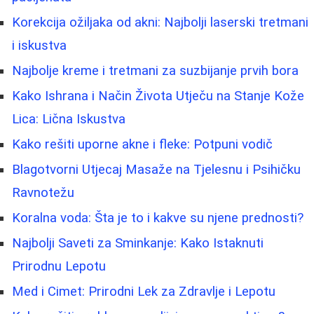
Korekcija ožiljaka od akni: Najbolji laserski tretmani
i iskustva
Najbolje kreme i tretmani za suzbijanje prvih bora
Kako Ishrana i Način Života Utječu na Stanje Kože
Lica: Lična Iskustva
Kako rešiti uporne akne i fleke: Potpuni vodič
Blagotvorni Utjecaj Masaže na Tjelesnu i Psihičku
Ravnotežu
Koralna voda: Šta je to i kakve su njene prednosti?
Najbolji Saveti za Sminkanje: Kako Istaknuti
Prirodnu Lepotu
Med i Cimet: Prirodni Lek za Zdravlje i Lepotu