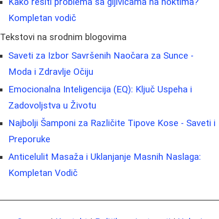
Kako rešiti problema sa gljivicama na noktima?
Kompletan vodič
Tekstovi na srodnim blogovima
Saveti za Izbor Savršenih Naočara za Sunce -
Moda i Zdravlje Očiju
Emocionalna Inteligencija (EQ): Ključ Uspeha i
Zadovoljstva u Životu
Najbolji Šamponi za Različite Tipove Kose - Saveti i
Preporuke
Anticelulit Masaža i Uklanjanje Masnih Naslaga:
Kompletan Vodič