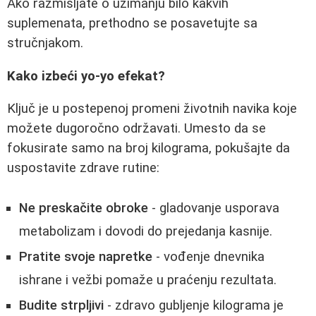
Ako razmišljate o uzimanju bilo kakvih
suplemenata, prethodno se posavetujte sa
stručnjakom.
Kako izbeći yo-yo efekat?
Ključ je u postepenoj promeni životnih navika koje
možete dugoročno održavati. Umesto da se
fokusirate samo na broj kilograma, pokušajte da
uspostavite zdrave rutine:
Ne preskačite obroke
- gladovanje usporava
metabolizam i dovodi do prejedanja kasnije.
Pratite svoje napretke
- vođenje dnevnika
ishrane i vežbi pomaže u praćenju rezultata.
Budite strpljivi
- zdravo gubljenje kilograma je