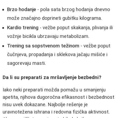
Brzo hodanje
- pola sata brzog hodanja dnevno
može značajno doprineti gubitku kilograma.
Kardio trening
- vežbe poput skakanja, plivanja ili
vožnje bicikla ubrzavaju metabolizam.
Trening sa sopstvenom težinom
- vežbe poput
čučnjeva, propadanja i sklekova jačaju mišiće i
sagorevaju masti.
Da li su preparati za mršavljenje bezbedni?
Iako neki preparati možda pomažu u smanjenju
apetita, njihova dugoročna efikasnost i bezbednost
nisu uvek dokazane. Najbolje rešenje je
uravnotežena ishrana i redovna fizička aktivnost.