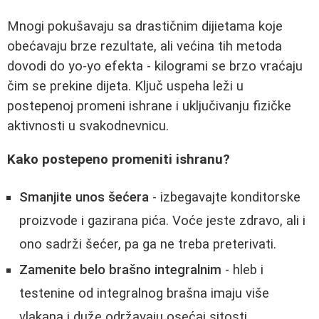
Mnogi pokušavaju sa drastičnim dijietama koje
obećavaju brze rezultate, ali većina tih metoda
dovodi do yo-yo efekta - kilogrami se brzo vraćaju
čim se prekine dijeta. Ključ uspeha leži u
postepenoj promeni ishrane i uključivanju fizičke
aktivnosti u svakodnevnicu.
Kako postepeno promeniti ishranu?
Smanjite unos šećera
- izbegavajte konditorske
proizvode i gazirana pića. Voće jeste zdravo, ali i
ono sadrži šećer, pa ga ne treba preterivati.
Zamenite belo brašno integralnim
- hleb i
testenine od integralnog brašna imaju više
vlakana i duže održavaju osećaj sitosti.