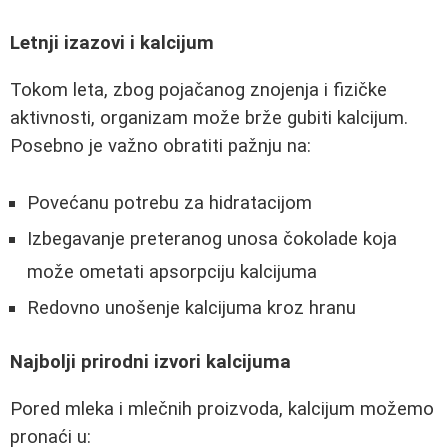
Letnji izazovi i kalcijum
Tokom leta, zbog pojačanog znojenja i fizičke
aktivnosti, organizam može brže gubiti kalcijum.
Posebno je važno obratiti pažnju na:
Povećanu potrebu za hidratacijom
Izbegavanje preteranog unosa čokolade koja
može ometati apsorpciju kalcijuma
Redovno unošenje kalcijuma kroz hranu
Najbolji prirodni izvori kalcijuma
Pored mleka i mlečnih proizvoda, kalcijum možemo
pronaći u: