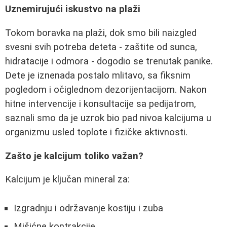
Uznemirujući iskustvo na plaži
Tokom boravka na plaži, dok smo bili naizgled
svesni svih potreba deteta - zaštite od sunca,
hidratacije i odmora - dogodio se trenutak panike.
Dete je iznenada postalo mlitavo, sa fiksnim
pogledom i očiglednom dezorijentacijom. Nakon
hitne intervencije i konsultacije sa pedijatrom,
saznali smo da je uzrok bio pad nivoa kalcijuma u
organizmu usled toplote i fizičke aktivnosti.
Zašto je kalcijum toliko važan?
Kalcijum je ključan mineral za:
Izgradnju i održavanje kostiju i zuba
Mišićne kontrakcije