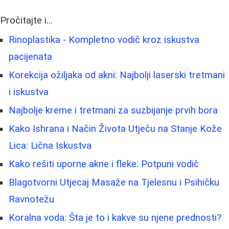
Pročitajte i...
Rinoplastika - Kompletno vodič kroz iskustva
pacijenata
Korekcija ožiljaka od akni: Najbolji laserski tretmani
i iskustva
Najbolje kreme i tretmani za suzbijanje prvih bora
Kako Ishrana i Način Života Utječu na Stanje Kože
Lica: Lična Iskustva
Kako rešiti uporne akne i fleke: Potpuni vodič
Blagotvorni Utjecaj Masaže na Tjelesnu i Psihičku
Ravnotežu
Koralna voda: Šta je to i kakve su njene prednosti?