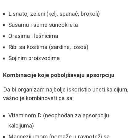
Lisnatoj zeleni (kelj, spanać, brokoli)
Susamu i seme suncokreta
Orasima i lešnicima
Ribi sa kostima (sardine, losos)
Sojinim proizvodima
Kombinacije koje poboljšavaju apsorpciju
Da bi organizam najbolje iskoristio uneti kalcijum,
važno je kombinovati ga sa:
Vitaminom D (neophodan za apsorpciju
kalcijuma)
Magnezijumom (pomaže u ravnoteži sa