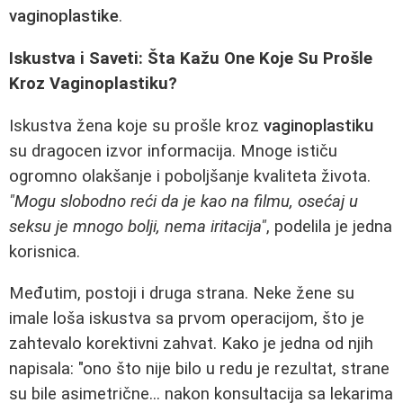
vaginoplastike
.
Iskustva i Saveti: Šta Kažu One Koje Su Prošle
Kroz Vaginoplastiku?
Iskustva žena koje su prošle kroz
vaginoplastiku
su dragocen izvor informacija. Mnoge ističu
ogromno olakšanje i poboljšanje kvaliteta života.
"Mogu slobodno reći da je kao na filmu, osećaj u
seksu je mnogo bolji, nema iritacija"
, podelila je jedna
korisnica.
Međutim, postoji i druga strana. Neke žene su
imale loša iskustva sa prvom operacijom, što je
zahtevalo korektivni zahvat. Kako je jedna od njih
napisala: "ono što nije bilo u redu je rezultat, strane
su bile asimetrične... nakon konsultacija sa lekarima