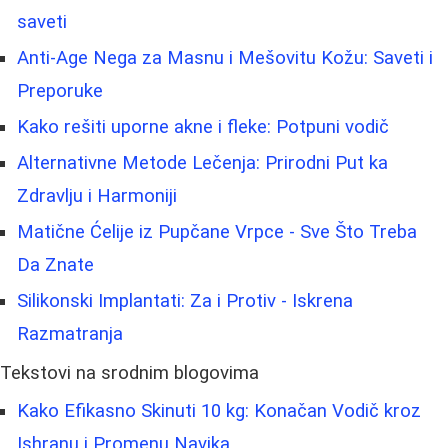
saveti
Anti-Age Nega za Masnu i Mešovitu Kožu: Saveti i
Preporuke
Kako rešiti uporne akne i fleke: Potpuni vodič
Alternativne Metode Lečenja: Prirodni Put ka
Zdravlju i Harmoniji
Matične Ćelije iz Pupčane Vrpce - Sve Što Treba
Da Znate
Silikonski Implantati: Za i Protiv - Iskrena
Razmatranja
Tekstovi na srodnim blogovima
Kako Efikasno Skinuti 10 kg: Konačan Vodič kroz
Ishranu i Promenu Navika