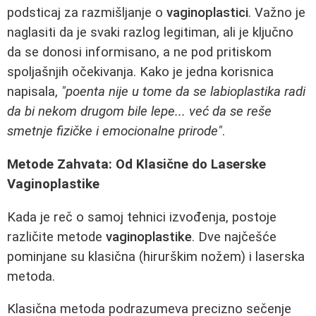
podsticaj za razmišljanje o
vaginoplastici
. Važno je
naglasiti da je svaki razlog legitiman, ali je ključno
da se donosi informisano, a ne pod pritiskom
spoljašnjih očekivanja. Kako je jedna korisnica
napisala,
"poenta nije u tome da se labioplastika radi
da bi nekom drugom bile lepe... već da se reše
smetnje fizičke i emocionalne prirode"
.
Metode Zahvata: Od Klasične do Laserske
Vaginoplastike
Kada je reč o samoj tehnici izvođenja, postoje
različite metode
vaginoplastike
. Dve najčešće
pominjane su klasična (hirurškim nožem) i laserska
metoda.
Klasična metoda podrazumeva precizno sečenje