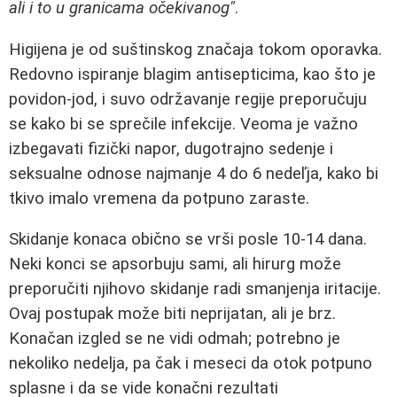
ali i to u granicama očekivanog"
.
Higijena je od suštinskog značaja tokom oporavka.
Redovno ispiranje blagim antisepticima, kao što je
povidon-jod, i suvo održavanje regije preporučuju
se kako bi se sprečile infekcije. Veoma je važno
izbegavati fizički napor, dugotrajno sedenje i
seksualne odnose najmanje 4 do 6 nedeľja, kako bi
tkivo imalo vremena da potpuno zaraste.
Skidanje konaca obično se vrši posle 10-14 dana.
Neki konci se apsorbuju sami, ali hirurg može
preporučiti njihovo skidanje radi smanjenja iritacije.
Ovaj postupak može biti neprijatan, ali je brz.
Konačan izgled se ne vidi odmah; potrebno je
nekoliko nedelja, pa čak i meseci da otok potpuno
splasne i da se vide konačni rezultati