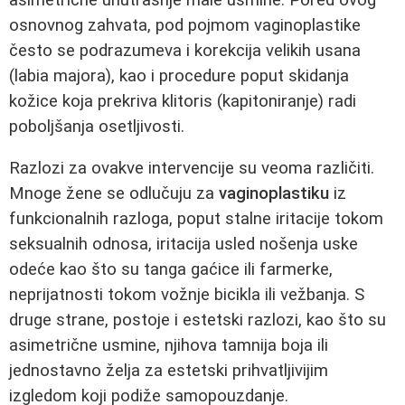
osnovnog zahvata, pod pojmom vaginoplastike
često se podrazumeva i korekcija velikih usana
(labia majora), kao i procedure poput skidanja
kožice koja prekriva klitoris (kapitoniranje) radi
poboljšanja osetljivosti.
Razlozi za ovakve intervencije su veoma različiti.
Mnoge žene se odlučuju za
vaginoplastiku
iz
funkcionalnih razloga, poput stalne iritacije tokom
seksualnih odnosa, iritacija usled nošenja uske
odeće kao što su tanga gaćice ili farmerke,
neprijatnosti tokom vožnje bicikla ili vežbanja. S
druge strane, postoje i estetski razlozi, kao što su
asimetrične usmine, njihova tamnija boja ili
jednostavno želja za estetski prihvatljivijim
izgledom koji podiže samopouzdanje.