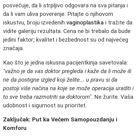
posvećuje, da li strpljivo odgovara na sva pitanja i
da li vam uliva poverenje. Pitajte o njihovom
iskustvu, broju izvedenih
vaginoplastika
i tražite da
vidite galeriju rezultata. Cena ne bi trebalo da bude
jedini faktor; kvalitet i bezbednost su od najvećeg
značaja.
Kao što je jedna iskusna pacijentkinja savetovala:
"važno je da vas doktor pregleda i kaže da li može ili
ne da postigne izgled koji želite... u pravu si da
postoji više načina na koje se može operacija uraditi i
to sve treba razmotriti sa doktorom"
. Ne žurite. Vaša
udobnost i sigurnost su prioritet.
Zaključak: Put ka Većem Samopouzdanju i
Komforu