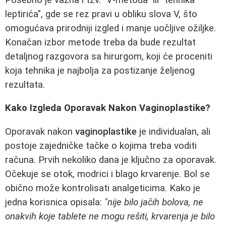
leptirića", gde se rez pravi u obliku slova V, što
omogućava prirodniji izgled i manje uočljive ožiljke.
Konačan izbor metode treba da bude rezultat
detaljnog razgovora sa hirurgom, koji će proceniti
koja tehnika je najbolja za postizanje željenog
rezultata.
Kako Izgleda Oporavak Nakon Vaginoplastike?
Oporavak nakon
vaginoplastike
je individualan, ali
postoje zajedničke tačke o kojima treba voditi
računa. Prvih nekoliko dana je ključno za oporavak.
Očekuje se otok, modrici i blago krvarenje. Bol se
obično može kontrolisati analgeticima. Kako je
jedna korisnica opisala:
"nije bilo jačih bolova, ne
onakvih koje tablete ne mogu rešiti, krvarenja je bilo