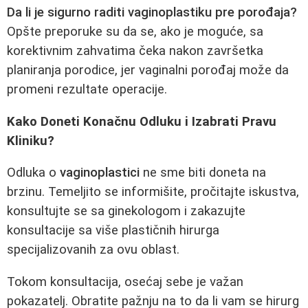
Da li je sigurno raditi vaginoplastiku pre porođaja?
Opšte preporuke su da se, ako je moguće, sa
korektivnim zahvatima čeka nakon završetka
planiranja porodice, jer vaginalni porođaj može da
promeni rezultate operacije.
Kako Doneti Konačnu Odluku i Izabrati Pravu
Kliniku?
Odluka o
vaginoplastici
ne sme biti doneta na
brzinu. Temeljito se informišite, pročitajte iskustva,
konsultujte se sa ginekologom i zakazujte
konsultacije sa više plastičnih hirurga
specijalizovanih za ovu oblast.
Tokom konsultacija, osećaj sebe je važan
pokazatelj. Obratite pažnju na to da li vam se hirurg