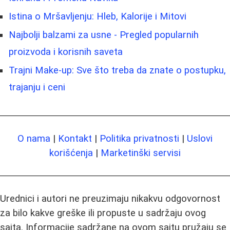
Istina o Mršavljenju: Hleb, Kalorije i Mitovi
Najbolji balzami za usne - Pregled popularnih
proizvoda i korisnih saveta
Trajni Make-up: Sve što treba da znate o postupku,
trajanju i ceni
O nama
|
Kontakt
|
Politika privatnosti
|
Uslovi
korišćenja
|
Marketinški servisi
Urednici i autori ne preuzimaju nikakvu odgovornost
za bilo kakve greške ili propuste u sadržaju ovog
sajta. Informacije sadržane na ovom sajtu pružaju se