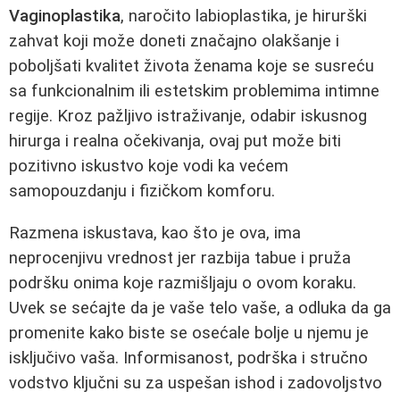
Vaginoplastika
, naročito labioplastika, je hirurški
zahvat koji može doneti značajno olakšanje i
poboljšati kvalitet života ženama koje se susreću
sa funkcionalnim ili estetskim problemima intimne
regije. Kroz pažljivo istraživanje, odabir iskusnog
hirurga i realna očekivanja, ovaj put može biti
pozitivno iskustvo koje vodi ka većem
samopouzdanju i fizičkom komforu.
Razmena iskustava, kao što je ova, ima
neprocenjivu vrednost jer razbija tabue i pruža
podršku onima koje razmišljaju o ovom koraku.
Uvek se sećajte da je vaše telo vaše, a odluka da ga
promenite kako biste se osećale bolje u njemu je
isključivo vaša. Informisanost, podrška i stručno
vodstvo ključni su za uspešan ishod i zadovoljstvo