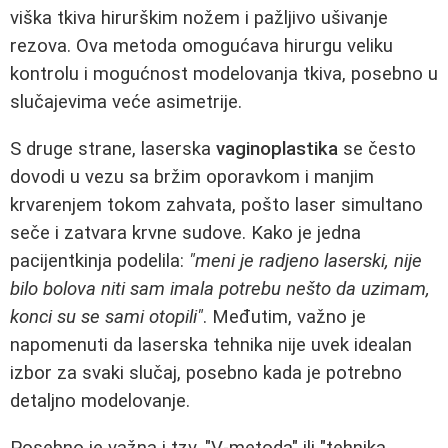
viška tkiva hirurškim nožem i pažljivo ušivanje
rezova. Ova metoda omogućava hirurgu veliku
kontrolu i mogućnost modelovanja tkiva, posebno u
slučajevima veće asimetrije.
S druge strane, laserska
vaginoplastika
se često
dovodi u vezu sa bržim oporavkom i manjim
krvarenjem tokom zahvata, pošto laser simultano
seče i zatvara krvne sudove. Kako je jedna
pacijentkinja podelila:
"meni je radjeno laserski, nije
bilo bolova niti sam imala potrebu nešto da uzimam,
konci su se sami otopili"
. Međutim, važno je
napomenuti da laserska tehnika nije uvek idealan
izbor za svaki slučaj, posebno kada je potrebno
detaljno modelovanje.
Posebno je važna i tzv. "V-metoda" ili "tehnika