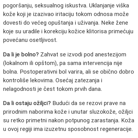
pogoršanju, seksualnog iskustva. Uklanjanje viška
kože koji je izazivao iritaciju tokom odnosa može
dovesti do većeg opuštanja i uživanja. Neke žene
koje su uradile i korekciju kožice klitorisa primećuju
povećanu osetljivost.
Da li je bolno?
Zahvat se izvodi pod anestezijom
(lokalnom ili opštom), pa sama intervencija nije
bolna. Postoperativni bol varira, ali se obično dobro
kontroliše lekovima. Osećaj zatezanja i
nelagodnosti je čest tokom prvih dana.
Da li ostaju ožiljci?
Budući da se rezovi prave na
prirodnim naborima kože i unutar sluzokože, ožiljci
su retko primetni nakon potpunog zarastanja. Koža
u ovoj regiji ima izuzetnu sposobnost regeneracije.