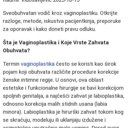
Sveobuhvatan vodič kroz vaginoplastiku. Otkrijte
razloge, metode, iskustva pacijentkinja, preporuke
za oporavak i kako doneti pravu odluku.
Šta je Vaginoplastika i Koje Vrste Zahvata
Obuhvata?
Termin
vaginoplastika
često se koristi kao širok
pojam koji obuhvata različite procedure korekcije
ženske intimne regije. U osnovi, ova oblast
estetske i funkcionalne hirurgije se bavi korekcijom
spoljnih genitalija, a najčešći zahvat je labioplastika,
odnosno korekcija malih stidnih usana (labia
minora). Labioplastika je hirurški zahvat tokom kog
se skraćuju, modeluju ili uklanjaju izdužene i
asimetrične unutrašnje male usmine. Pored ovog