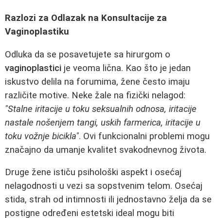
Razlozi za Odlazak na Konsultacije za
Vaginoplastiku
Odluka da se posavetujete sa hirurgom o
vaginoplastici
je veoma lična. Kao što je jedan
iskustvo delila na forumima, žene često imaju
različite motive. Neke žale na fizički nelagod:
"Stalne iritacije u toku seksualnih odnosa, iritacije
nastale nošenjem tangi, uskih farmerica, iritacije u
toku vožnje bicikla"
. Ovi funkcionalni problemi mogu
značajno da umanje kvalitet svakodnevnog života.
Druge žene ističu psihološki aspekt i osećaj
nelagodnosti u vezi sa sopstvenim telom. Osećaj
stida, strah od intimnosti ili jednostavno želja da se
postigne određeni estetski ideal mogu biti