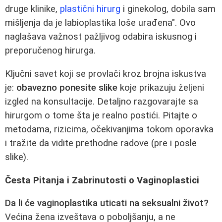
druge klinike,
plastični hirurg
i ginekolog, dobila sam
mišljenja da je labioplastika loše urađena". Ovo
naglašava važnost pažljivog odabira iskusnog i
preporučenog hirurga.
Ključni savet koji se provlači kroz brojna iskustva
je:
obavezno ponesite slike
koje prikazuju željeni
izgled na konsultacije. Detaljno razgovarajte sa
hirurgom o tome šta je realno postići. Pitajte o
metodama, rizicima, očekivanjima tokom oporavka
i tražite da vidite prethodne radove (pre i posle
slike).
Česta Pitanja i Zabrinutosti o Vaginoplastici
Da li će vaginoplastika uticati na seksualni život?
Većina žena izveštava o poboljšanju, a ne