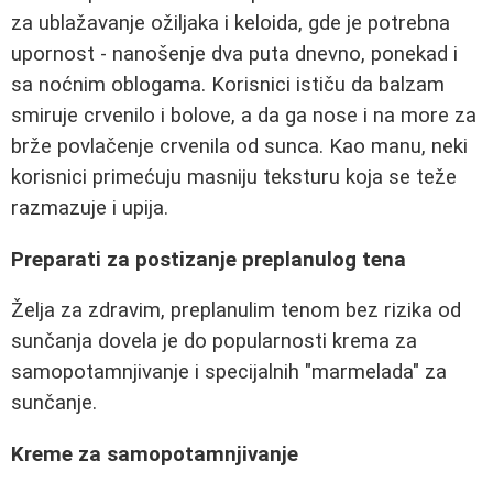
za ublažavanje ožiljaka i keloida, gde je potrebna
upornost - nanošenje dva puta dnevno, ponekad i
sa noćnim oblogama. Korisnici ističu da balzam
smiruje crvenilo i bolove, a da ga nose i na more za
brže povlačenje crvenila od sunca. Kao manu, neki
korisnici primećuju masniju teksturu koja se teže
razmazuje i upija.
Preparati za postizanje preplanulog tena
Želja za zdravim, preplanulim tenom bez rizika od
sunčanja dovela je do popularnosti krema za
samopotamnjivanje i specijalnih "marmelada" za
sunčanje.
Kreme za samopotamnjivanje