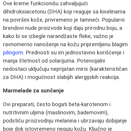
Ove kreme funkcionišu zahvaljujući
dihidroksiacetonu (DHA) koji reaguje sa kiselinama
na površini kože, privremeno je tamneći. Popularni
brendovi nude proizvode koji daju prirodnu boju, a
kako bi se izbegle narandžaste fleke, važno je
ravnomerno nanošenje na kožu pripremljenu blagim
pilingom
. Prednosti su im jednostavno korišćenje i
manja štetnost od solarijuma. Potencijalni
nedostaci uključuju neprijatan miris (karakterističan
za DHA) i mogućnost slabijih alergijskih reakcija.
Marmelade za sunčanje
Ovi preparati, često bogati beta-karotenom i
nutritivnim uljima (maslinovim, bademovim),
podstiču proizvodnju melanina i ubrzavaju dobijanje
boje dok istovremeno neguju kožu. Ključno je