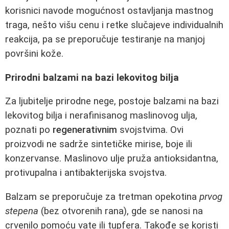
korisnici navode mogućnost ostavljanja mastnog
traga, nešto višu cenu i retke slučajeve individualnih
reakcija, pa se preporučuje testiranje na manjoj
površini kože.
Prirodni balzami na bazi lekovitog bilja
Za ljubitelje prirodne nege, postoje balzami na bazi
lekovitog bilja i nerafinisanog maslinovog ulja,
poznati po
regenerativnim
svojstvima. Ovi
proizvodi ne sadrže sintetičke mirise, boje ili
konzervanse. Maslinovo ulje pruža antioksidantna,
protivupalna i antibakterijska svojstva.
Balzam se preporučuje za tretman opekotina
prvog
stepena
(bez otvorenih rana), gde se nanosi na
crvenilo pomoću vate ili tupfera. Takođe se koristi