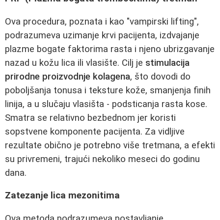
Ova procedura, poznata i kao "vampirski lifting",
podrazumeva uzimanje krvi pacijenta, izdvajanje
plazme bogate faktorima rasta i njeno ubrizgavanje
nazad u kožu lica ili vlasište. Cilj je
stimulacija
prirodne proizvodnje kolagena
, što dovodi do
poboljšanja tonusa i teksture kože, smanjenja finih
linija, a u slučaju vlasišta - podsticanja rasta kose.
Smatra se relativno bezbednom jer koristi
sopstvene komponente pacijenta. Za vidljive
rezultate obično je potrebno više tretmana, a efekti
su privremeni, trajući nekoliko meseci do godinu
dana.
Zatezanje lica mezonitima
Ova metoda podrazumeva postavljanje