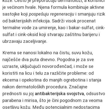
kože. Često je preporučuju dermatolozi, a korisnici
je većinom hvale. Njena formula kombinuje aktivne
sastojke koji
pospešuju regeneraciju
i smanjuju rizik
od bakterijskih infekcija. Sadrži visok procenat
termalne vode za umirenje, kao i bakar-sulfat, cink-
sulfat i cink-oksid koji stvaraju zaštitnu barijeru i
ubrzavaju zaceljivanje.
Krema se nanosi lokalno na čistu, suvu kožu,
najčešće dva puta dnevno. Pogodna je za sve
uzraste, uključujući novorođenčad, i može se
koristiti na licu i telu za različite probleme: od
ekcema i opekotina do manjih ogrebotina i stanja
nakon dermatoloških procedura. Značajne
prednosti su joj
antibakterijska svojstva
, odsustvo
parabena i mirisa, što je čini pogodnom za veoma
osetljivu kožu. Među potencijalnim nedostacima