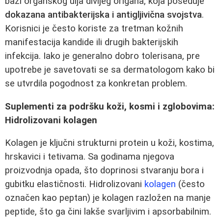
bazi organskog ulja divljeg origana, koja poseduje
dokazana antibakterijska i antigljivična svojstva
.
Korisnici je često koriste za tretman kožnih
manifestacija kandide ili drugih bakterijskih
infekcija. Iako je generalno dobro tolerisana, pre
upotrebe je savetovati se sa dermatologom kako bi
se utvrdila pogodnost za konkretan problem.
Suplementi za podršku koži, kosmi i zglobovima:
Hidrolizovani kolagen
Kolagen je ključni strukturni protein u koži, kostima,
hrskavici i tetivama. Sa godinama njegova
proizvodnja opada, što doprinosi stvaranju bora i
gubitku elastičnosti. Hidrolizovani
kolagen
(često
označen kao peptan) je kolagen razložen na manje
peptide, što ga čini lakše svarljivim i apsorbabilnim.