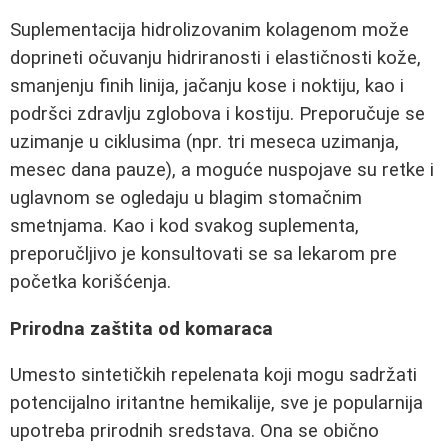
Suplementacija hidrolizovanim kolagenom može
doprineti očuvanju hidriranosti i elastičnosti kože,
smanjenju finih linija, jačanju kose i noktiju, kao i
podršci zdravlju zglobova i kostiju. Preporučuje se
uzimanje u ciklusima (npr. tri meseca uzimanja,
mesec dana pauze), a moguće nuspojave su retke i
uglavnom se ogledaju u blagim stomačnim
smetnjama. Kao i kod svakog suplementa,
preporučljivo je konsultovati se sa lekarom pre
početka korišćenja.
Prirodna zaštita od komaraca
Umesto sintetičkih repelenata koji mogu sadržati
potencijalno iritantne hemikalije, sve je popularnija
upotreba prirodnih sredstava. Ona se obično