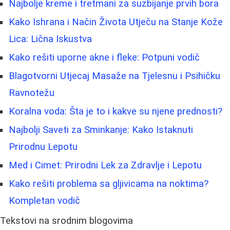
Najbolje kreme i tretmani za suzbijanje prvih bora
Kako Ishrana i Način Života Utječu na Stanje Kože
Lica: Lična Iskustva
Kako rešiti uporne akne i fleke: Potpuni vodič
Blagotvorni Utjecaj Masaže na Tjelesnu i Psihičku
Ravnotežu
Koralna voda: Šta je to i kakve su njene prednosti?
Najbolji Saveti za Sminkanje: Kako Istaknuti
Prirodnu Lepotu
Med i Cimet: Prirodni Lek za Zdravlje i Lepotu
Kako rešiti problema sa gljivicama na noktima?
Kompletan vodič
Tekstovi na srodnim blogovima