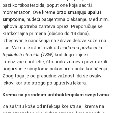
bazi kortikosteroida, poput one koja sadrži
momentazon. Ove kreme
brzo smanjuju upalu i
simptome
, nudeći pacijentima olakšanje. Međutim,
njihova upotreba zahteva oprez. Preporučuje se
kratkotrajna primena (obično do 14 dana),
izbegavanje nanošenja na zdrave delove kože i na
lice. Važno je istaci rizik od
sindroma povlačenja
topikalnih steroida (TSW)
kod dugotrajne i
intenzivne upotrebe, što podrazumeva povratak ili
pogoršanje simptoma nakon prestanka korišćenja.
Zbog toga je od presudne važnosti da se ovakvi
lekovi koriste strogo po uputstvu lekara.
Krema sa prirodnim antibakterijskim svojstvima
Za zaštitu kože od infekcija koristi se i krema na