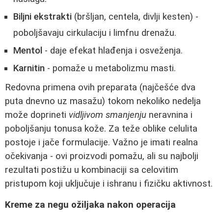
Biljni ekstrakti
(bršljan, centela, divlji kesten) -
poboljšavaju cirkulaciju i limfnu drenažu.
Mentol
- daje efekat hlađenja i osveženja.
Karnitin
- pomaže u metabolizmu masti.
Redovna primena ovih preparata (najčešće dva
puta dnevno uz masažu) tokom nekoliko nedelja
može doprineti
vidljivom smanjenju
neravnina i
poboljšanju tonusa kože. Za teže oblike celulita
postoje i jače formulacije. Važno je imati realna
očekivanja - ovi proizvodi pomažu, ali su najbolji
rezultati postižu u kombinaciji sa celovitim
pristupom koji uključuje i ishranu i fizičku aktivnost.
Kreme za negu ožiljaka nakon operacija