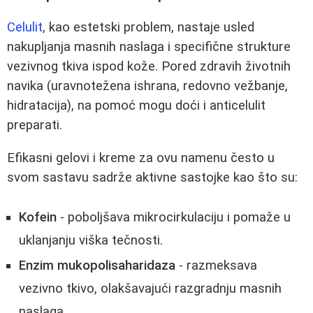
Celulit
, kao estetski problem, nastaje usled
nakupljanja masnih naslaga i specifične strukture
vezivnog tkiva ispod kože. Pored zdravih životnih
navika (uravnotežena ishrana, redovno vežbanje,
hidratacija), na pomoć mogu doći i anticelulit
preparati.
Efikasni gelovi i kreme za ovu namenu često u
svom sastavu sadrže aktivne sastojke kao što su:
Kofein
- poboljšava mikrocirkulaciju i pomaže u
uklanjanju viška tečnosti.
Enzim mukopolisaharidaza
- razmeksava
vezivno tkivo, olakšavajući razgradnju masnih
naslaga.