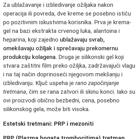
Za ublažavanje i izbledivanje ožiljaka nakon
operacija ili povreda, dve kreme se posebno ističu
po pozitivnim iskustvima korisnika. Prva je krema-
gel na bazi ekstrakta crvenog luka, alantoina i
heparina, koji zajedno
ublažavaju svrab,
omekšavaju ožiljak i sprečavaju prekomernu
produkciju kolagena
. Druga je silikonski gel koji
stvara zaštitni film preko ožiljka, zadržavajući vlagu
i na taj način doprinoseći njegovom mekšanju i
izbledivanju. Ključ uspeha je
rano započinjanje
tretmana
, čim se rana zatvori ili skinu konci. Iako su
ovi proizvodi obično bezbedni, cena, posebno
silikonskog gela, može biti visoka.
Estetski tretmani: PRP i mezoniti
PRP (Plazma bogata trombocitima) tretman