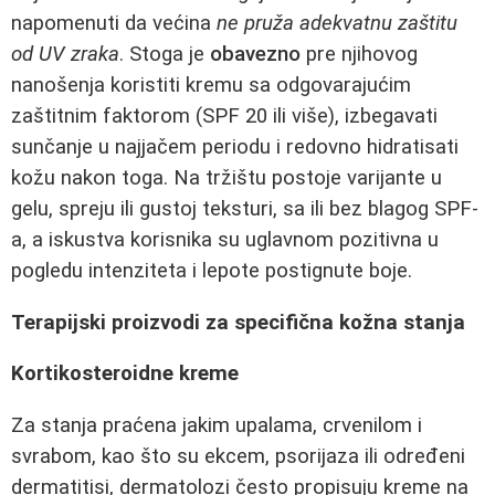
napomenuti da većina
ne pruža adekvatnu zaštitu
od UV zraka
. Stoga je
obavezno
pre njihovog
nanošenja koristiti kremu sa odgovarajućim
zaštitnim faktorom (SPF 20 ili više), izbegavati
sunčanje u najjačem periodu i redovno hidratisati
kožu nakon toga. Na tržištu postoje varijante u
gelu, spreju ili gustoj teksturi, sa ili bez blagog SPF-
a, a iskustva korisnika su uglavnom pozitivna u
pogledu intenziteta i lepote postignute boje.
Terapijski proizvodi za specifična kožna stanja
Kortikosteroidne kreme
Za stanja praćena jakim upalama, crvenilom i
svrabom, kao što su ekcem, psorijaza ili određeni
dermatitisi, dermatolozi često propisuju kreme na