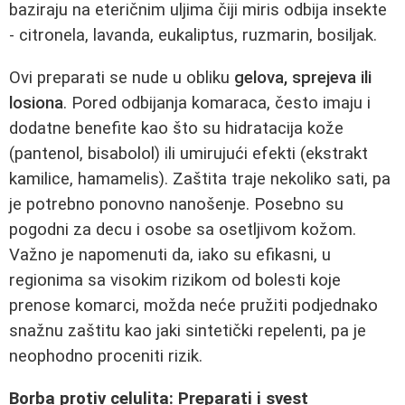
baziraju na eteričnim uljima čiji miris odbija insekte
- citronela, lavanda, eukaliptus, ruzmarin, bosiljak.
Ovi preparati se nude u obliku
gelova, sprejeva ili
losiona
. Pored odbijanja komaraca, često imaju i
dodatne benefite kao što su hidratacija kože
(pantenol, bisabolol) ili umirujući efekti (ekstrakt
kamilice, hamamelis). Zaštita traje nekoliko sati, pa
je potrebno ponovno nanošenje. Posebno su
pogodni za decu i osobe sa osetljivom kožom.
Važno je napomenuti da, iako su efikasni, u
regionima sa visokim rizikom od bolesti koje
prenose komarci, možda neće pružiti podjednako
snažnu zaštitu kao jaki sintetički repelenti, pa je
neophodno proceniti rizik.
Borba protiv celulita: Preparati i svest