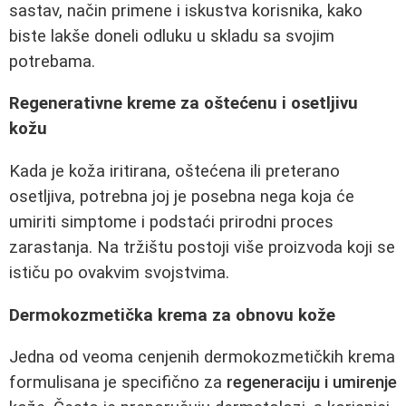
sastav, način primene i iskustva korisnika, kako
biste lakše doneli odluku u skladu sa svojim
potrebama.
Regenerativne kreme za oštećenu i osetljivu
kožu
Kada je koža iritirana, oštećena ili preterano
osetljiva, potrebna joj je posebna nega koja će
umiriti simptome i podstaći prirodni proces
zarastanja. Na tržištu postoji više proizvoda koji se
ističu po ovakvim svojstvima.
Dermokozmetička krema za obnovu kože
Jedna od veoma cenjenih dermokozmetičkih krema
formulisana je specifično za
regeneraciju i umirenje