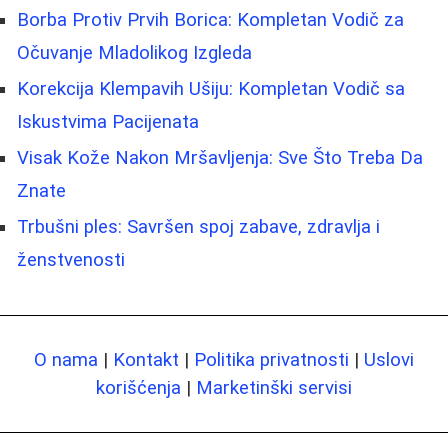
Borba Protiv Prvih Borica: Kompletan Vodič za
Očuvanje Mladolikog Izgleda
Korekcija Klempavih Ušiju: Kompletan Vodič sa
Iskustvima Pacijenata
Visak Kože Nakon Mršavljenja: Sve Što Treba Da
Znate
Trbušni ples: Savršen spoj zabave, zdravlja i
ženstvenosti
O nama
|
Kontakt
|
Politika privatnosti
|
Uslovi
korišćenja
|
Marketinški servisi