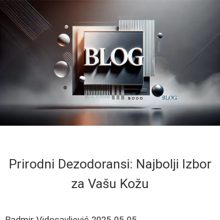
Prirodni Dezodoransi: Najbolji Izbor
za Vašu Kožu
Radmir Vidosavljević
2025-05-05