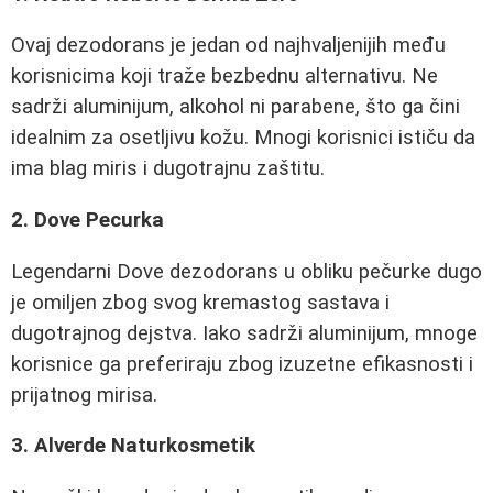
Ovaj dezodorans je jedan od najhvaljenijih među
korisnicima koji traže bezbednu alternativu. Ne
sadrži aluminijum, alkohol ni parabene, što ga čini
idealnim za osetljivu kožu. Mnogi korisnici ističu da
ima blag miris i dugotrajnu zaštitu.
2. Dove Pecurka
Legendarni Dove dezodorans u obliku pečurke dugo
je omiljen zbog svog kremastog sastava i
dugotrajnog dejstva. Iako sadrži aluminijum, mnoge
korisnice ga preferiraju zbog izuzetne efikasnosti i
prijatnog mirisa.
3. Alverde Naturkosmetik