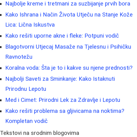
Najbolje kreme i tretmani za suzbijanje prvih bora
Kako Ishrana i Način Života Utječu na Stanje Kože
Lica: Lična Iskustva
Kako rešiti uporne akne i fleke: Potpuni vodič
Blagotvorni Utjecaj Masaže na Tjelesnu i Psihičku
Ravnotežu
Koralna voda: Šta je to i kakve su njene prednosti?
Najbolji Saveti za Sminkanje: Kako Istaknuti
Prirodnu Lepotu
Med i Cimet: Prirodni Lek za Zdravlje i Lepotu
Kako rešiti problema sa gljivicama na noktima?
Kompletan vodič
Tekstovi na srodnim blogovima