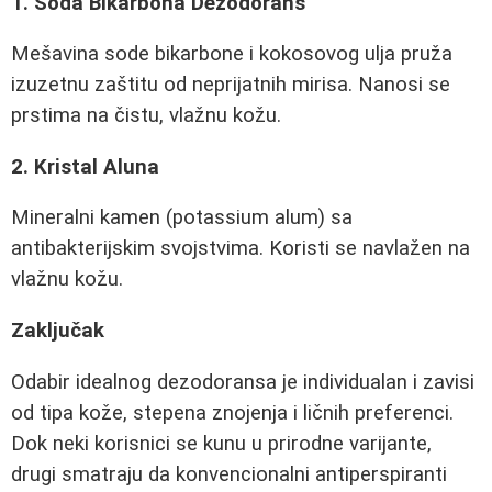
1. Soda Bikarbona Dezodorans
Mešavina sode bikarbone i kokosovog ulja pruža
izuzetnu zaštitu od neprijatnih mirisa. Nanosi se
prstima na čistu, vlažnu kožu.
2. Kristal Aluna
Mineralni kamen (potassium alum) sa
antibakterijskim svojstvima. Koristi se navlažen na
vlažnu kožu.
Zaključak
Odabir idealnog dezodoransa je individualan i zavisi
od tipa kože, stepena znojenja i ličnih preferenci.
Dok neki korisnici se kunu u prirodne varijante,
drugi smatraju da konvencionalni antiperspiranti