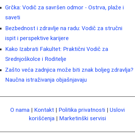
Grčka: Vodič za savršen odmor - Ostrva, plaže i
saveti
Bezbednost i zdravlje na radu: Vodič za stručni
ispit i perspektive karijere
Kako Izabrati Fakultet: Praktični Vodič za
Srednjoškolce i Roditelje
Zašto veća zadnjica može biti znak boljeg zdravlja?
Naučna istraživanja objašnjavaju
O nama
|
Kontakt
|
Politika privatnosti
|
Uslovi
korišćenja
|
Marketinški servisi