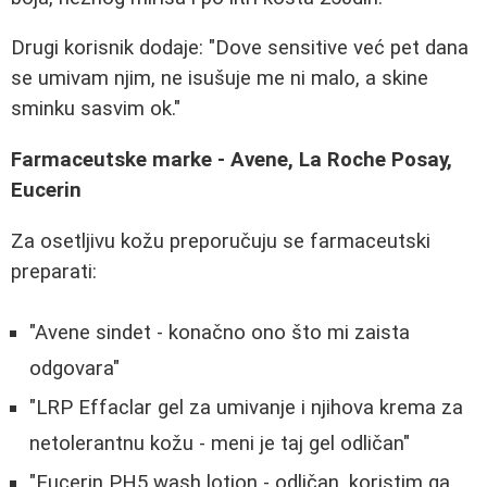
Drugi korisnik dodaje: "Dove sensitive već pet dana
se umivam njim, ne isušuje me ni malo, a skine
sminku sasvim ok."
Farmaceutske marke - Avene, La Roche Posay,
Eucerin
Za osetljivu kožu preporučuju se farmaceutski
preparati:
"Avene sindet - konačno ono što mi zaista
odgovara"
"LRP Effaclar gel za umivanje i njihova krema za
netolerantnu kožu - meni je taj gel odličan"
"Eucerin PH5 wash lotion - odličan, koristim ga