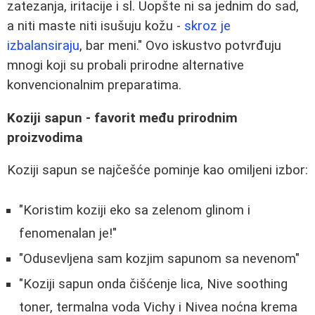
zatezanja, iritacije i sl. Uopšte ni sa jednim do sad,
a niti maste niti isušuju kožu -
skroz je
izbalansiraju
, bar meni." Ovo iskustvo potvrđuju
mnogi koji su probali prirodne alternative
konvencionalnim preparatima.
Koziji sapun - favorit među prirodnim
proizvodima
Koziji sapun se najčešće pominje kao omiljeni izbor:
"Koristim koziji eko sa zelenom glinom i
fenomenalan je!"
"Odusevljena sam kozjim sapunom sa nevenom"
"Koziji sapun onda čišćenje lica, Nive soothing
toner, termalna voda Vichy i Nivea noćna krema