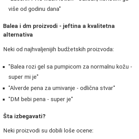
više od godinu dana"
Balea i dm proizvodi - jeftina a kvalitetna
alternativa
Neki od najhvaljenijih budžetskih proizvoda:
"Balea rozi gel sa pumpicom za normalnu kožu -
super mi je"
"Alverde pena za umivanje - odlična stvar"
"DM bebi pena - super je"
Šta izbegavati?
Neki proizvodi su dobili loše ocene: