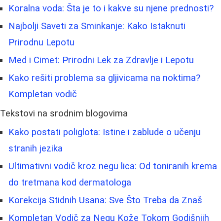
Koralna voda: Šta je to i kakve su njene prednosti?
Najbolji Saveti za Sminkanje: Kako Istaknuti
Prirodnu Lepotu
Med i Cimet: Prirodni Lek za Zdravlje i Lepotu
Kako rešiti problema sa gljivicama na noktima?
Kompletan vodič
Tekstovi na srodnim blogovima
Kako postati poliglota: Istine i zablude o učenju
stranih jezika
Ultimativni vodič kroz negu lica: Od toniranih krema
do tretmana kod dermatologa
Korekcija Stidnih Usana: Sve Što Treba da Znaš
Kompletan Vodič za Negu Kože Tokom Godišnjih