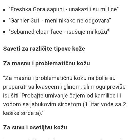
"Freshka Gora sapuni - unakazili su mi lice"
"Garnier 3u1 - meni nikako ne odgovara"
"Sebamed clear face - isušuje mi kožu"
Saveti za različite tipove kože
Za masnu i problematičnu kožu
"Za masnu i problematičnu kožu najbolje su
preparati sa kvascem i glinom, ali mogu previše
isušiti. Probajte umivanje čajem od kamilice ili
vodom sa jabukovim sirćetom (1 litar vode sa 2
kašike sirćeta)."
Za suvu i osetljivu kožu