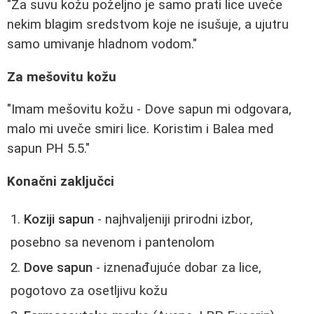
"Za suvu kožu poželjno je samo prati lice uveče
nekim blagim sredstvom koje ne isušuje, a ujutru
samo umivanje hladnom vodom."
Za mešovitu kožu
"Imam mešovitu kožu - Dove sapun mi odgovara,
malo mi uveče smiri lice. Koristim i Balea med
sapun PH 5.5."
Konačni zaključci
Koziji sapun
- najhvaljeniji prirodni izbor,
posebno sa nevenom i pantenolom
Dove sapun
- iznenađujuće dobar za lice,
pogotovo za osetljivu kožu