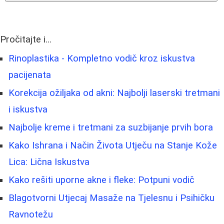
Pročitajte i...
Rinoplastika - Kompletno vodič kroz iskustva
pacijenata
Korekcija ožiljaka od akni: Najbolji laserski tretmani
i iskustva
Najbolje kreme i tretmani za suzbijanje prvih bora
Kako Ishrana i Način Života Utječu na Stanje Kože
Lica: Lična Iskustva
Kako rešiti uporne akne i fleke: Potpuni vodič
Blagotvorni Utjecaj Masaže na Tjelesnu i Psihičku
Ravnotežu