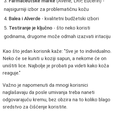
Farmaceutske marke
(Avene, LRP, Eucerin) -
najsigurniji izbor za problematičnu kožu
Balea i Alverde
- kvalitetni budžetski izbori
Testiranje je ključno
- što neko koristi
godinama, drugome može odmah izazvati iritaciju
Kao što jedan korisnik kaže: "Sve je to individualno.
Neko će se kuniti u koziji sapun, a nekome će on
uništiti lice. Najbolje je probati pa videti kako koža
reaguje."
Važno je napomenuti da mnogi korisnici
naglašavaju da posle umivanja treba naneti
odgovarajuću kremu, bez obzira na to koliko blago
sredstvo za čišćenje koristite.