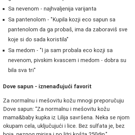
Sa nevenom - najhvaljenija varijanta
Sa pantenolom - "Kupila kozji eco sapun sa
pantenolom da ga probaš, ima da zaboraviš sve
koje si do sada koristila"
Sa medom - "I ja sam probala eco kozji sa
nevenom, pivskim kvascem i medom - dobra su
bila sva tri"
Dove sapun - iznenađujući favorit
Za normalnu i mešovitu kožu mnogi preporučuju
Dove sapun: "Za normalnu i mešovitu kožu
mama&baby kupka iz Lilija savršena. Neka se njom
okupam cela, uključujući i lice. Bez sulfata je, bez
boja, neznog mirisa i po litri košta 250din."