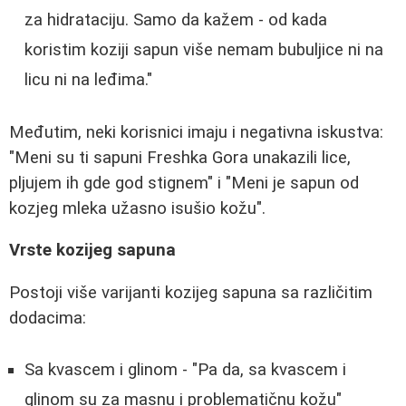
za hidrataciju. Samo da kažem - od kada
koristim koziji sapun više nemam bubuljice ni na
licu ni na leđima."
Međutim, neki korisnici imaju i negativna iskustva:
"Meni su ti sapuni Freshka Gora unakazili lice,
pljujem ih gde god stignem" i "Meni je sapun od
kozjeg mleka užasno isušio kožu".
Vrste kozijeg sapuna
Postoji više varijanti kozijeg sapuna sa različitim
dodacima:
Sa kvascem i glinom - "Pa da, sa kvascem i
glinom su za masnu i problematičnu kožu"