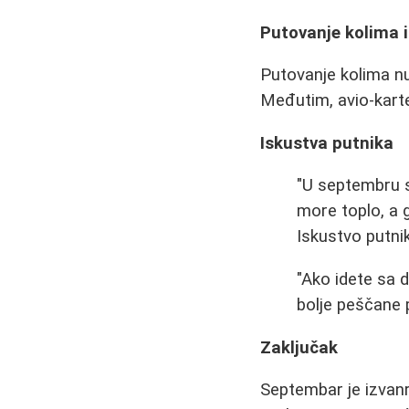
Putovanje kolima i
Putovanje kolima nud
Međutim, avio-karte
Iskustva putnika
"U septembru sa
more toplo, a 
Iskustvo putni
"Ako idete sa 
bolje peščane p
Zaključak
Septembar je izvanr