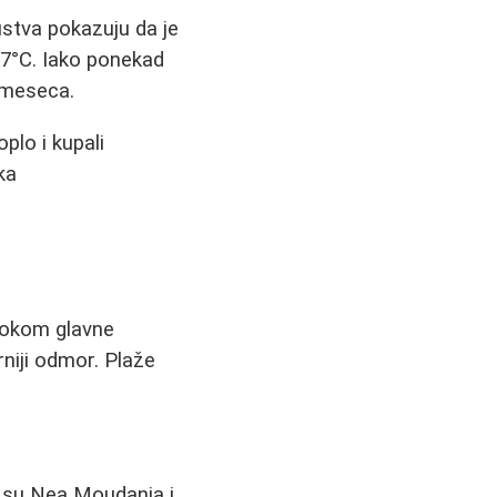
ustva pokazuju da je
7°C. Iako ponekad
a meseca.
plo i kupali
ka
 tokom glavne
niji odmor. Plaže
o su Nea Moudania i