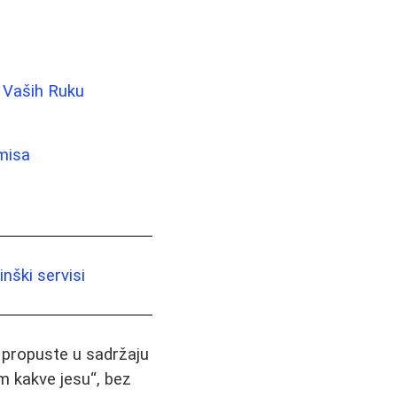
 Vaših Ruku
misa
nški servisi
i propuste u sadržaju
m kakve jesu“, bez