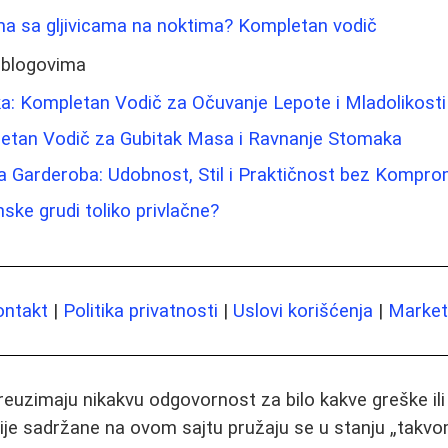
ma sa gljivicama na noktima? Kompletan vodič
 blogovima
a: Kompletan Vodič za Očuvanje Lepote i Mladolikosti
letan Vodič za Gubitak Masa i Ravnanje Stomaka
a Garderoba: Udobnost, Stil i Praktičnost bez Kompro
ske grudi toliko privlačne?
ontakt
|
Politika privatnosti
|
Uslovi korišćenja
|
Marketi
preuzimaju nikakvu odgovornost za bilo kakve greške il
ije sadržane na ovom sajtu pružaju se u stanju „takvo