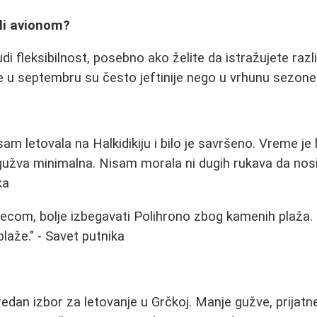
li avionom?
i fleksibilnost, posebno ako želite da istražujete razli
 u septembru su često jeftinije nego u vrhunu sezone
m letovala na Halkidikiju i bilo je savršeno. Vreme je b
gužva minimalna. Nisam morala ni dugih rukava da nos
ka
decom, bolje izbegavati Polihrono zbog kamenih plaža.
laže." - Savet putnika
edan izbor za letovanje u Grčkoj. Manje gužve, prijatn