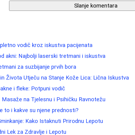
Slanje komentara
pletno vodič kroz iskustva pacijenata
d akni: Najbolji laserski tretmani i iskustva
etmani za suzbijanje prvih bora
in Života Utječu na Stanje Kože Lica: Lična Iskustva
akne i fleke: Potpuni vodič
j Masaže na Tjelesnu i Psihičku Ravnotežu
e to i kakve su njene prednosti?
 Sminkanje: Kako Istaknuti Prirodnu Lepotu
ni Lek za Zdravlje i Lepotu