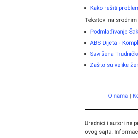
Kako rešiti proble
Tekstovi na srodnim
Podmlađivanje Šak
ABS Dijeta - Komp
Savršena Trudničk
Zašto su velike žen
O nama
|
K
Urednici i autori ne 
ovog sajta. Informac