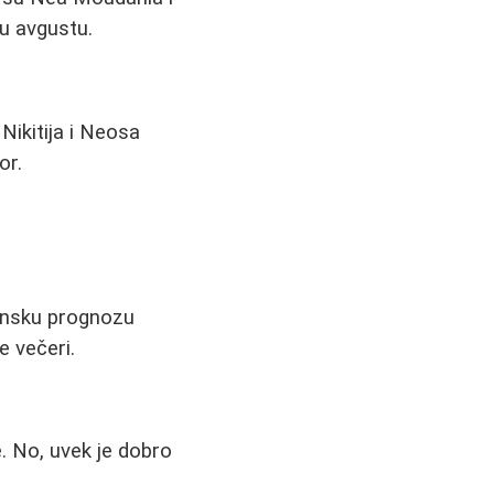
u avgustu.
Nikitija i Neosa
or.
mensku prognozu
e večeri.
 No, uvek je dobro