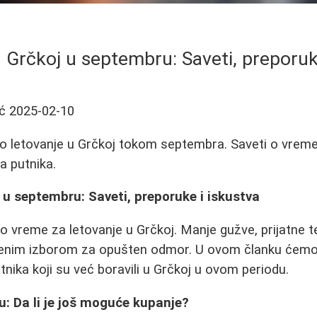
 Grčkoj u septembru: Saveti, preporuk
ć
2025-02-10
no letovanje u Grčkoj tokom septembra. Saveti o vreme
a putnika.
 u septembru: Saveti, preporuke i iskustva
o vreme za letovanje u Grčkoj. Manje gužve, prijatne t
enim izborom za opušten odmor. U ovom članku ćemo 
tnika koji su već boravili u Grčkoj u ovom periodu.
: Da li je još moguće kupanje?