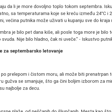
taju da li je more dovoljno toplo tokom septembra. Isk
atno, sa temperaturama koje se kreću između 24°C i 2
dani, većina putnika može uživati u kupanju sve do kraj
bra je bilo pet dana kiše, ali posle toga more je bilo to
vuda. Nije bilo hladno, čak ni uveče." - Iskustvo putni
je za septembarsko letovanje
 po prelepom i čistom moru, ali može biti prenatrpan
 gužva se smanjuje, što ga čini boljim izborom za mir
isu najbolje za decu.
ovrsne plaže, od peščanih do šljunčanih. Mesta kao št