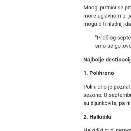
Mnogi putnici se pi
more uglavnom prij
mogu biti hladniji 
"Prošlog septem
smo se gotovo s
Najbolje destinaci
1. Polihrono
Polihrono je poznat
sezone. U septembru
su šljunkovite, pa n
2. Halkidiki
Halkidiki nudi razn