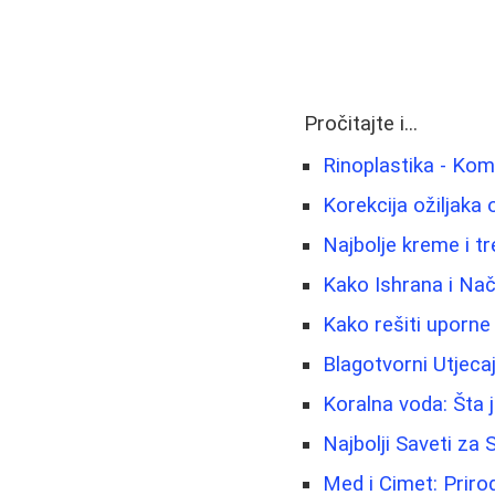
Pročitajte i...
Rinoplastika - Kom
Korekcija ožiljaka o
Najbolje kreme i tr
Kako Ishrana i Nač
Kako rešiti uporne 
Blagotvorni Utjeca
Koralna voda: Šta j
Najbolji Saveti za
Med i Cimet: Prirod