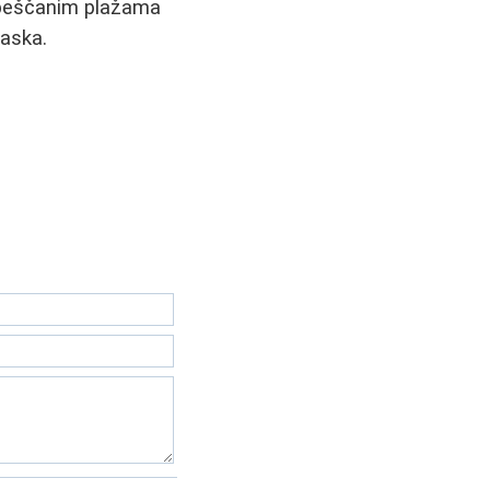
a peščanim plažama
aska.