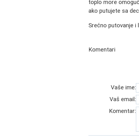
toplo more omoguća
ako putujete sa de
Srećno putovanje i 
Komentari
Vaše ime:
Vaš email:
Komentar: