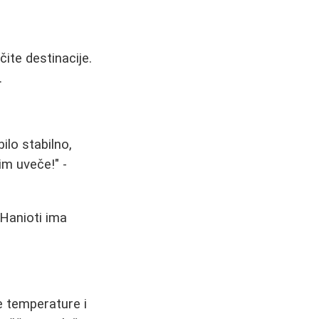
čite destinacije.
.
ilo stabilno,
im uveče!" -
 Hanioti ima
e temperature i