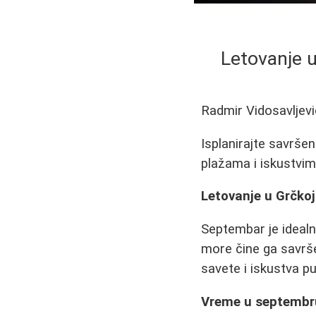
Letovanje u
Radmir Vidosavljevi
Isplanirajte savrše
plažama i iskustvim
Letovanje u Grčkoj
Septembar je idealn
more čine ga savrš
savete i iskustva pu
Vreme u septembru