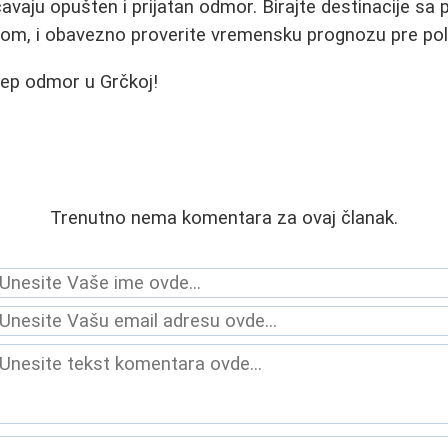
vaju opušten i prijatan odmor. Birajte destinacije s
com, i obavezno proverite vremensku prognozu pre pol
lep odmor u Grčkoj!
Trenutno nema komentara za ovaj članak.