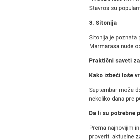
Stavros su popular
3. Sitonija
Sitonija je poznata 
Marmarasa nude odl
Praktični saveti z
Kako izbeći loše 
Septembar može don
nekoliko dana pre p
Da li su potrebne
Prema najnovijim i
proveriti aktuelne 