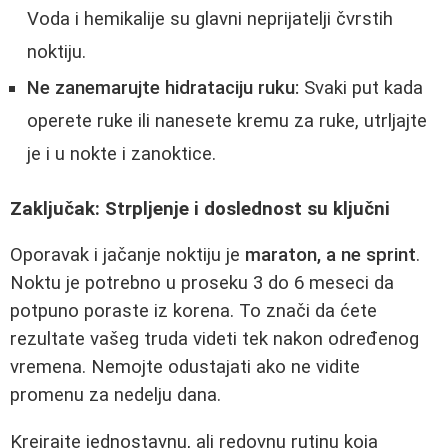
Voda i hemikalije su glavni neprijatelji čvrstih
noktiju.
Ne zanemarujte hidrataciju ruku:
Svaki put kada
operete ruke ili nanesete kremu za ruke, utrljajte
je i u nokte i zanoktice.
Zaključak: Strpljenje i doslednost su ključni
Oporavak i jačanje noktiju je
maraton, a ne sprint
.
Noktu je potrebno u proseku 3 do 6 meseci da
potpuno poraste iz korena. To znači da ćete
rezultate vašeg truda videti tek nakon određenog
vremena. Nemojte odustajati ako ne vidite
promenu za nedelju dana.
Kreirajte jednostavnu, ali redovnu rutinu koja