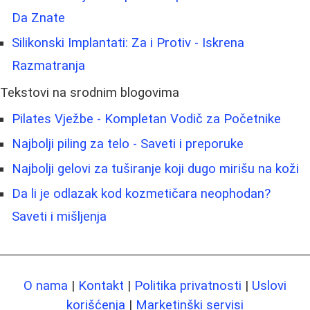
Da Znate
Silikonski Implantati: Za i Protiv - Iskrena
Razmatranja
Tekstovi na srodnim blogovima
Pilates Vježbe - Kompletan Vodič za Početnike
Najbolji piling za telo - Saveti i preporuke
Najbolji gelovi za tuširanje koji dugo mirišu na koži
Da li je odlazak kod kozmetičara neophodan?
Saveti i mišljenja
O nama
|
Kontakt
|
Politika privatnosti
|
Uslovi
korišćenja
|
Marketinški servisi