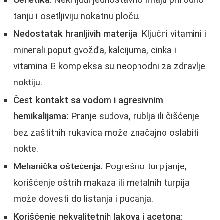
Genetika:
Neki ljudi jednostavno imaju prirodno
tanju i osetljiviju nokatnu ploču.
Nedostatak hranljivih materija:
Ključni vitamini i
minerali poput gvožđa, kalcijuma, cinka i
vitamina B kompleksa su neophodni za zdravlje
noktiju.
Čest kontakt sa vodom i agresivnim
hemikalijama:
Pranje sudova, rublja ili čišćenje
bez zaštitnih rukavica može značajno oslabiti
nokte.
Mehanička oštećenja:
Pogrešno turpijanje,
korišćenje oštrih makaza ili metalnih turpija
može dovesti do listanja i pucanja.
Korišćenje nekvalitetnih lakova i acetona: