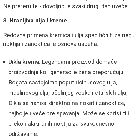
Ne preterujte - dovoljno je svaki drugi dan uveče.
3. Hranljiva ulja i kreme
Redovna primena kremica i ulja specifičnih za negu
noktija i zanoktica je osnova uspeha.
Dikla krema:
Legendarni proizvod domaće
proizvodnje koji generacije žena preporučuju.
Bogata sastojcima poput ricinusovog ulja,
maslinovog ulja, pčelinjeg voska i etarskih ulja,
Dikla se nanosi direktno na nokat i zanoktice,
najbolje uveče pre spavanja. Može se koristiti i
preko nalakiranih noktiju za svakodnevno
održavanje.