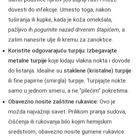
dovesti do infekcije. Umesto toga, nakon
tuširanja ili kupke, kada je koža omekšala,
pažljivo ih
pogurnite nazad drvenim štapićem
, a
zatim nanesite ulje ili kremu za zanoktice.
Koristite odgovarajuću turpiju:
Izbegavajte
metalne turpije
koje kidaju vlakna nokta i dovode
do listanja. Idealne su
staklene (kristalne) turpije
ili fine papirne (smirgla) turpije. Turpijajte nokte
samo u jednom smeru, a ne "pilećim" pokretima.
Obavezno nosite zaštitne rukavice:
Ovo je
možda najvažniji savet. Prilikom pranja sudova,
čišćenja ili rukovanja bilo kojim hemijskim
sredstvom, obavezno nosite gumene rukavice.