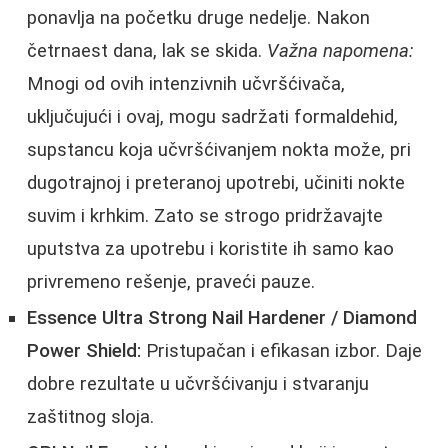
ponavlja na početku druge nedelje. Nakon
četrnaest dana, lak se skida.
Važna napomena:
Mnogi od ovih intenzivnih učvršćivača,
uključujući i ovaj, mogu sadržati formaldehid,
supstancu koja učvršćivanjem nokta može, pri
dugotrajnoj i preteranoj upotrebi, učiniti nokte
suvim i krhkim. Zato se strogo pridržavajte
uputstva za upotrebu i koristite ih samo kao
privremeno rešenje, praveći pauze.
Essence Ultra Strong Nail Hardener / Diamond
Power Shield:
Pristupačan i efikasan izbor. Daje
dobre rezultate u učvršćivanju i stvaranju
zaštitnog sloja.