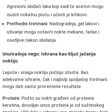
Agresivni skidači laka koji sadrže aceton mogu
isušiti nokatnu ploču i učiniti je krhkom.
Prethodni tretmani:
Nadogradnja, gel lakovi i
izlivanje mogu ostaviti nokte mekane, tanke i
osetljive nakon skidanja.
Unutrašnja negu: Ishrana kao ključ jačanja
noktiju
Lepota i snaga noktiju
počinju iznutra
. Bez
adekvatne ishrane, čak i najbolji spoljašnji tretmani
mogu dati samo privremene rezultate.
Proteini:
Pošto su nokti građeni od proteina
keratina, dovoljan unos proteina je od suštinskog