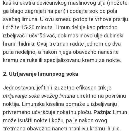
kašiku ekstra devičanskog maslinovog ulja (možete
ga blago zagrejati na pari) i dodajte sok od pola
svežeg limuna. U ovu smesu potopite vrhove prstiju
i držite 15-20 minuta. Limun deluje kao prirodno
izbeljivač i učvršćivač, dok maslinovo ulje dubinski
hrani i hidrira. Ovaj tretman radite jednom do dva
puta nedeljno, a nakon njega obavezno nanesite
kremu za ruke ili specijalizovanu kremu za nokte.
2. Utrljavanje limunovog soka
Jednostavan, jeftin i izuzetno efikasan trik je
utrljavanje soka svežeg limuna
direktno na površinu
noktija. Limunska kiselina pomaže u izbeljivanju i
privremeno učvršćuje nokatnu ploču.
Pažnja:
Limun
može isušiti nokte i kožu, pa je nakon ovog
tretmana obavezno naneti hranljivu kremu ili ulje.