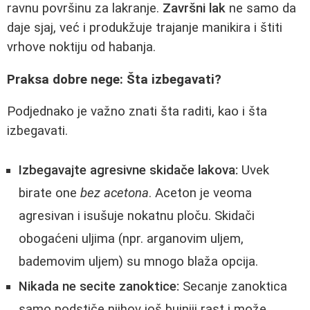
ravnu površinu za lakranje.
Završni lak
ne samo da
daje sjaj, već i produkžuje trajanje manikira i štiti
vrhove noktiju od habanja.
Praksa dobre nege: Šta izbegavati?
Podjednako je važno znati šta raditi, kao i šta
izbegavati.
Izbegavajte agresivne skidače lakova:
Uvek
birate one
bez acetona
. Aceton je veoma
agresivan i isušuje nokatnu ploču. Skidači
obogaćeni uljima (npr. arganovim uljem,
bademovim uljem) su mnogo blaža opcija.
Nikada ne secite zanoktice:
Secanje zanoktica
samo podstiče njihov još bujniji rast i može