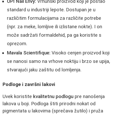
OPI Nail Envy:
Vrhunski proizvod koji je postao
standard u industriji lepote. Dostupan je u
različitim formulacijama za različite potrebe
(npr. za meke, lomljive ili izlistane nokte). I on
može sadržati formaldehid, pa ga koristite s
oprezom.
Mavala Scientifique:
Visoko cenjen proizvod koji
se nanosi samo na vrhove noktiju i brzo se upija,
stvarajući jaku zaštitu od lomljenja.
Podloge i završni lakovi
Uvek koristite
kvalitetnu podlogu
pre nanošenja
lakova u boji. Podloga štiti prirodni nokat od
pigmentata u lakovima (sprečava žutilo) i pruža