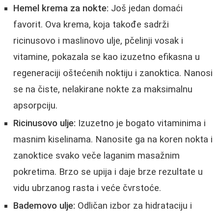
Hemel krema za nokte:
Još jedan domaći
favorit. Ova krema, koja takođe sadrži
ricinusovo i maslinovo ulje, pčelinji vosak i
vitamine, pokazala se kao izuzetno efikasna u
regeneraciji oštećenih noktiju i zanoktica. Nanosi
se na čiste, nelakirane nokte za maksimalnu
apsorpciju.
Ricinusovo ulje:
Izuzetno je bogato vitaminima i
masnim kiselinama. Nanosite ga na koren nokta i
zanoktice svako veče laganim masažnim
pokretima. Brzo se upija i daje brze rezultate u
vidu ubrzanog rasta i veće čvrstoće.
Bademovo ulje:
Odličan izbor za hidrataciju i