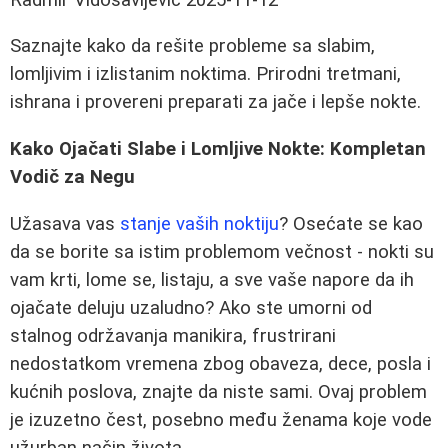
Saznajte kako da rešite probleme sa slabim,
lomljivim i izlistanim noktima. Prirodni tretmani,
ishrana i provereni preparati za jače i lepše nokte.
Kako Ojačati Slabe i Lomljive Nokte: Kompletan
Vodič za Negu
Užasava vas
stanje vaših noktiju
? Osećate se kao
da se borite sa istim problemom večnost - nokti su
vam krti, lome se, listaju, a sve vaše napore da ih
ojačate deluju uzaludno? Ako ste umorni od
stalnog održavanja manikira, frustrirani
nedostatkom vremena zbog obaveza, dece, posla i
kućnih poslova, znajte da niste sami. Ovaj problem
je izuzetno čest, posebno među ženama koje vode
užurban način života.