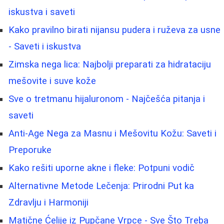
iskustva i saveti
Kako pravilno birati nijansu pudera i ruževa za usne
- Saveti i iskustva
Zimska nega lica: Najbolji preparati za hidrataciju
mešovite i suve kože
Sve o tretmanu hijaluronom - Najčešća pitanja i
saveti
Anti-Age Nega za Masnu i Mešovitu Kožu: Saveti i
Preporuke
Kako rešiti uporne akne i fleke: Potpuni vodič
Alternativne Metode Lečenja: Prirodni Put ka
Zdravlju i Harmoniji
Matične Ćelije iz Pupčane Vrpce - Sve Što Treba