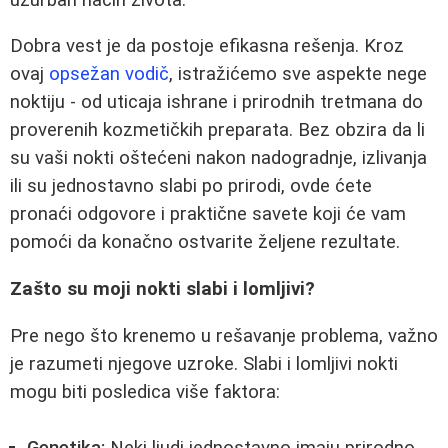
Dobra vest je da postoje efikasna rešenja. Kroz
ovaj
opsežan vodič
, istražićemo sve aspekte nege
noktiju - od uticaja ishrane i prirodnih tretmana do
proverenih kozmetičkih preparata. Bez obzira da li
su vaši nokti oštećeni nakon nadogradnje, izlivanja
ili su jednostavno slabi po prirodi, ovde ćete
pronaći odgovore i praktične savete koji će vam
pomoći da konačno ostvarite željene rezultate.
Zašto su moji nokti slabi i lomljivi?
Pre nego što krenemo u rešavanje problema, važno
je razumeti njegove uzroke. Slabi i lomljivi nokti
mogu biti posledica više faktora: