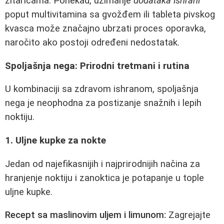
žitaricama. Ponekad, uzimanje
dodataka ishrani
poput multivitamina sa gvožđem ili tableta pivskog
kvasca može značajno ubrzati proces oporavka,
naročito ako postoji određeni nedostatak.
Spoljašnja nega: Prirodni tretmani i rutina
U kombinaciji sa zdravom ishranom, spoljašnja
nega je neophodna za postizanje snažnih i lepih
noktiju.
1. Uljne kupke za nokte
Jedan od najefikasnijih i najprirodnijih načina za
hranjenje noktiju i zanoktica je potapanje u tople
uljne kupke.
Recept sa maslinovim uljem i limunom:
Zagrejajte