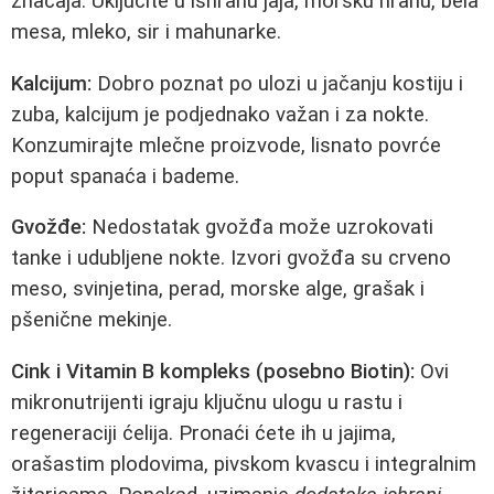
značaja. Uključite u ishranu jaja, morsku hranu, bela
mesa, mleko, sir i mahunarke.
Kalcijum:
Dobro poznat po ulozi u jačanju kostiju i
zuba, kalcijum je podjednako važan i za nokte.
Konzumirajte mlečne proizvode, lisnato povrće
poput spanaća i bademe.
Gvožđe:
Nedostatak gvožđa može uzrokovati
tanke i udubljene nokte. Izvori gvožđa su crveno
meso, svinjetina, perad, morske alge, grašak i
pšenične mekinje.
Cink i Vitamin B kompleks (posebno Biotin):
Ovi
mikronutrijenti igraju ključnu ulogu u rastu i
regeneraciji ćelija. Pronaći ćete ih u jajima,
orašastim plodovima, pivskom kvascu i integralnim