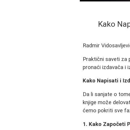
Kako Napi
Radmir Vidosavljevi
Praktični saveti za 
pronaći izdavača i 
Kako Napisati i Iz
Da li sanjate o tom
knjige može delovat
ćemo pokriti sve fa
1. Kako Započeti P