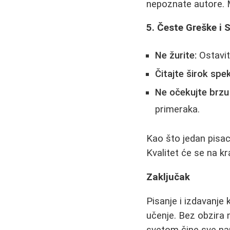
nepoznate autore. Ma
5. Česte Greške i 
Ne žurite:
Ostavit
Čitajte širok spek
Ne očekujte brzu
primeraka.
Kao što jedan pisac 
Kvalitet će se na kraj
Zaključak
Pisanje i izdavanje 
učenje. Bez obzira
svetom čine sve na