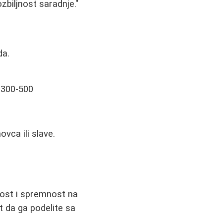
ozbiljnost saradnje."
da.
d 300-500
ovca ili slave.
rnost i spremnost na
 da ga podelite sa