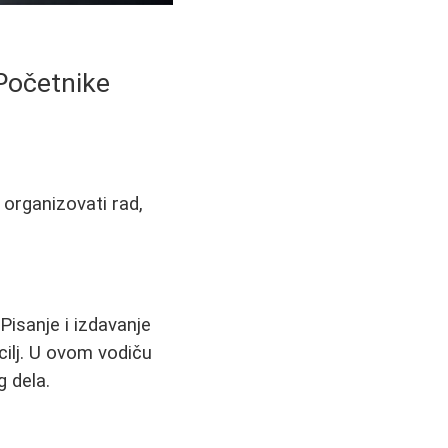
 Početnike
, organizovati rad,
Pisanje i izdavanje
cilj. U ovom vodiču
g dela.