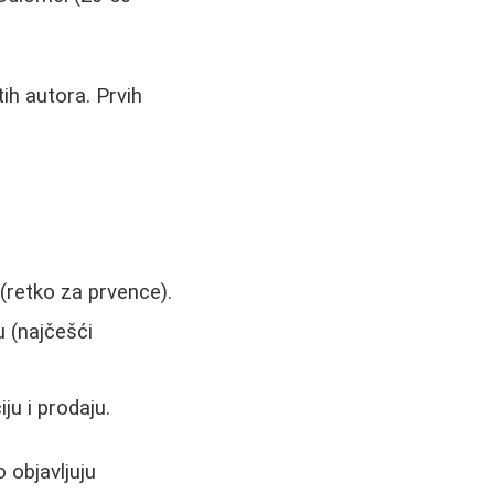
ih autora. Prvih
(retko za prvence).
 (najčešći
u i prodaju.
 objavljuju