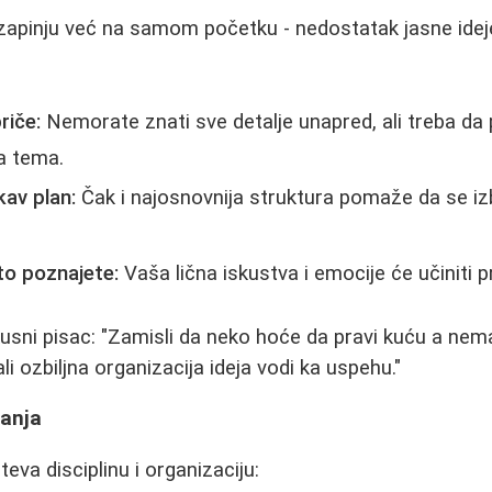
zapinju već na samom početku - nedostatak jasne ideje
riče:
Nemorate znati sve detalje unapred, ali treba da 
a tema.
kav plan:
Čak i najosnovnija struktura pomaže da se iz
to poznajete:
Vaša lična iskustva i emocije će učiniti p
usni pisac: "Zamisli da neko hoće da pravi kuću a nema 
ali ozbiljna organizacija ideja vodi ka uspehu."
sanja
eva disciplinu i organizaciju: