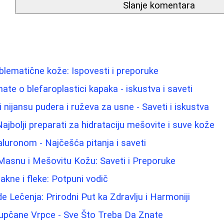
Slanje komentara
blematične kože: Ispovesti i preporuke
ate o blefaroplastici kapaka - iskustva i saveti
i nijansu pudera i ruževa za usne - Saveti i iskustva
ajbolji preparati za hidrataciju mešovite i suve kože
aluronom - Najčešća pitanja i saveti
Masnu i Mešovitu Kožu: Saveti i Preporuke
akne i fleke: Potpuni vodič
e Lečenja: Prirodni Put ka Zdravlju i Harmoniji
Pupčane Vrpce - Sve Što Treba Da Znate