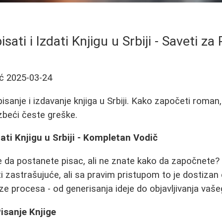
sati i Izdati Knjigu u Srbiji - Saveti za
ć
2025-03-24
pisanje i izdavanje knjiga u Srbiji. Kako započeti roman
izbeći česte greške.
dati Knjigu u Srbiji - Kompletan Vodič
e da postanete pisac, ali ne znate kako da započnete? 
i zastrašujuće, ali sa pravim pristupom to je dostizan 
ze procesa - od generisanja ideje do objavljivanja vaše
isanje Knjige