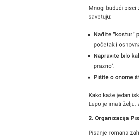
Mnogi budući pisci 
savetuju:
Nađite "kostur" p
početak i osnovn
Napravite bilo ka
prazno".
Pišite o onome š
Kako kaže jedan isk
Lepo je imati želju, 
2. Organizacija Pi
Pisanje romana zaht