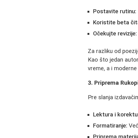
Postavite rutinu:
Koristite beta či
Očekujte revizije:
Za razliku od poezij
Kao što jedan auto
vreme, a i moderne
3. Priprema Rukop
Pre slanja izdavačim
Lektura i korektu
Formatiranje:
Već
Priprema materija