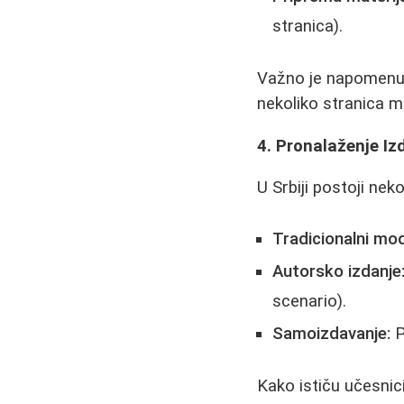
stranica).
Važno je napomenuti:
nekoliko stranica mor
4. Pronalaženje I
U Srbiji postoji ne
Tradicionalni mod
Autorsko izdanje
scenario).
Samoizdavanje:
P
Kako ističu učesnici