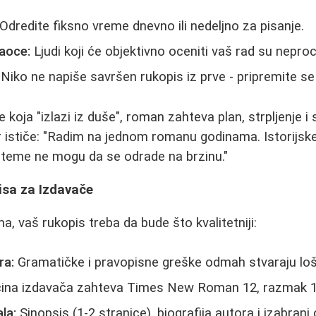
Odredite fiksno vreme dnevno ili nedeljno za pisanje.
taoce:
Ljudi koji će objektivno oceniti vaš rad su neproce
Niko ne napiše savršen rukopis iz prve - pripremite se 
e koja "izlazi iz duše", roman zahteva plan, strpljenje i
r ističe: "Radim na jednom romanu godinama. Istorijsk
 teme ne mogu da se odrade na brzinu."
isa za Izdavače
a, vaš rukopis treba da bude što kvalitetniji:
ra:
Gramatičke i pravopisne greške odmah stvaraju loš
ina izdavača zahteva Times New Roman 12, razmak 1
la:
Sinopsis (1-2 stranice), biografija autora i izabrani