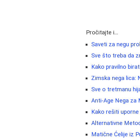
Pročitajte i...
Saveti za negu pro
Sve što treba da zn
Kako pravilno birat
Zimska nega lica: N
Sve o tretmanu hij
Anti-Age Nega za 
Kako rešiti uporne 
Alternativne Metod
Matične Ćelije iz 