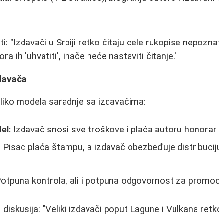
 "Izdavači u Srbiji retko čitaju cele rukopise nepoznat
a ih 'uhvatiti', inače neće nastaviti čitanje."
zdavača
koliko modela saradnje sa izdavačima:
el:
Izdavač snosi sve troškove i plaća autoru honorar 
:
Pisac plaća štampu, a izdavač obezbeđuje distribuciju
otpuna kontrola, ali i potpuna odgovornost za promocij
 diskusija: "Veliki izdavači poput Lagune i Vulkana retko