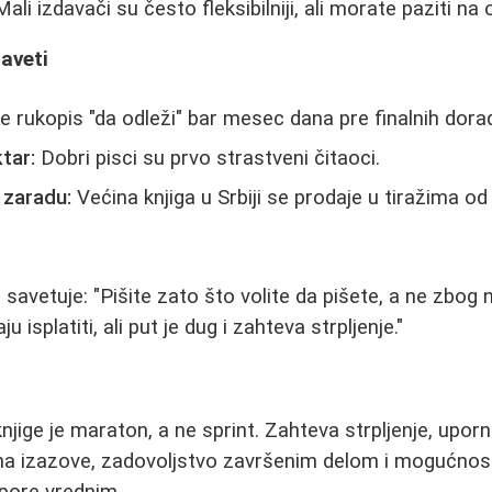
li izdavači su često fleksibilniji, ali morate paziti na 
Saveti
e rukopis "da odleži" bar mesec dana pre finalnih dora
tar:
Dobri pisci su prvo strastveni čitaoci.
 zaradu:
Većina knjiga u Srbiji se prodaje u tiražima o
savetuje: "Pišite zato što volite da pišete, a ne zbog n
u isplatiti, ali put je dug i zahteva strpljenje."
knjige je maraton, a ne sprint. Zahteva strpljenje, upo
 na izazove, zadovoljstvo završenim delom i mogućnost
pore vrednim.