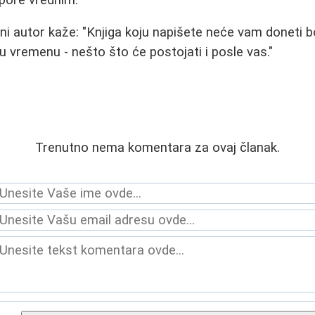
ni autor kaže: "Knjiga koju napišete neće vam doneti b
u vremenu - nešto što će postojati i posle vas."
Trenutno nema komentara za ovaj članak.