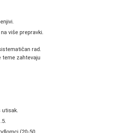
njivi.
na više prepravki.
 sistematičan rad.
e teme zahtevaju
 utisak.
.5.
 odlomci (20-50