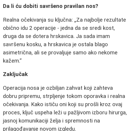
Da li ću dobiti savršeno pravilan nos?
Realna očekivanja su ključna:
Za najbolje rezultate
obično idu 2 operacije - jedna da se sredi kost,
druga da se dotera hrskavica. Ja sada imam
savršenu kosku, a hrskavica je ostala blago
asimetrična, ali se provaljuje samo ako nekome
kažem.
Zaključak
Operacija nosa je ozbiljan zahvat koji zahteva
dobru pripremu, strpljenje tokom oporavka i realna
očekivanja. Kako ističu oni koji su prošli kroz ovaj
proces, ključ uspeha leži u pažljivom izboru hirurga,
jasnoj komunikaciji želja i spremnosti na
prilagođavanje novom izgledu.