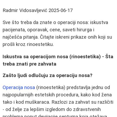
Radmir Vidosavljević
2025-06-17
Sve što treba da znate o operaciji nosa: iskustva
pacijenata, oporavak, cene, saveti hirurga i
najčešća pitanja. Čitajte iskreni prikaze onih koji su
prošli kroz rinoestetiku.
Iskustva sa operacijom nosa (rinoestetika) - Šta
treba znati pre zahvata
Zašto ljudi odlučuju za operaciju nosa?
Operacija nosa
(rinoestetika) predstavlja jednu od
najpopularnijih estetskih procedura, kako kod žena
tako i kod muškaraca. Razlozi za zahvat su različiti
- od želje za lepšim izgledom do zdravstvenih
problema poput devijacije septuma koja otežava