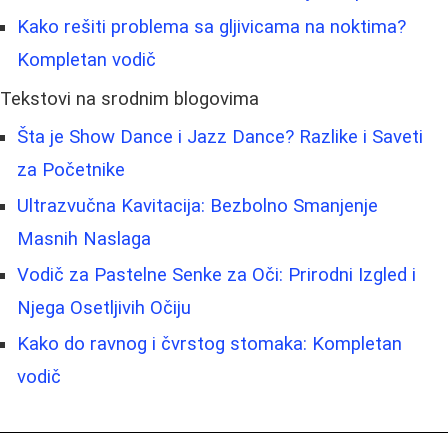
Kako rešiti problema sa gljivicama na noktima?
Kompletan vodič
Tekstovi na srodnim blogovima
Šta je Show Dance i Jazz Dance? Razlike i Saveti
za Početnike
Ultrazvučna Kavitacija: Bezbolno Smanjenje
Masnih Naslaga
Vodič za Pastelne Senke za Oči: Prirodni Izgled i
Njega Osetljivih Očiju
Kako do ravnog i čvrstog stomaka: Kompletan
vodič