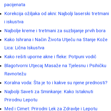
pacijenata
Korekcija ožiljaka od akni: Najbolji laserski tretmani
i iskustva
Najbolje kreme i tretmani za suzbijanje prvih bora
Kako Ishrana i Način Života Utječu na Stanje Kože
Lica: Lična Iskustva
Kako rešiti uporne akne i fleke: Potpuni vodič
Blagotvorni Utjecaj Masaže na Tjelesnu i Psihičku
Ravnotežu
Koralna voda: Šta je to i kakve su njene prednosti?
Najbolji Saveti za Sminkanje: Kako Istaknuti
Prirodnu Lepotu
Med i Cimet: Prirodni Lek za Zdravlje i Lepotu