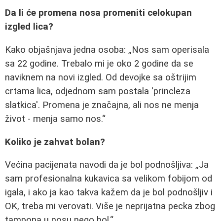
Da li će promena nosa promeniti celokupan
izgled lica?
Kako objašnjava jedna osoba:
Nos sam operisala
sa 22 godine. Trebalo mi je oko 2 godine da se
naviknem na novi izgled. Od devojke sa oštrijim
crtama lica, odjednom sam postala 'princleza
slatkica'. Promena je značajna, ali nos ne menja
život - menja samo nos.
Koliko je zahvat bolan?
Većina pacijenata navodi da je bol podnošljiva:
Ja
sam profesionalna kukavica sa velikom fobijom od
igala, i ako ja kao takva kažem da je bol podnošljiv i
OK, treba mi verovati. Više je neprijatna pecka zbog
tampona u nosu nego bol.