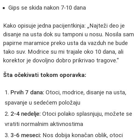
Gips se skida nakon 7-10 dana
Kako opisuje jedna pacijentkinja:
Najteži deo je
disanje na usta dok su tamponi u nosu. Nosila sam
papirne maramice preko usta da vazduh ne bude
tako suv. Modrice su mi trajale oko 10 dana, ali
korektor je dovoljno dobro prikrivao tragove.
Šta očekivati tokom oporavka:
Prvih 7 dana:
Otoci, modrice, disanje na usta,
spavanje u sedećem položaju
2-4 nedelje:
Otoci polako splasnjuju, možete se
vratiti normalnim aktivnostima
3-6 meseci:
Nos dobija konačan oblik, otoci