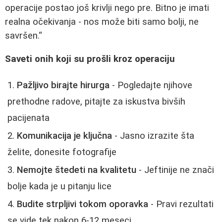
operacije postao još krivlji nego pre. Bitno je imati
realna očekivanja - nos može biti samo bolji, ne
savršen.
Saveti onih koji su prošli kroz operaciju
Pažljivo birajte hirurga
- Pogledajte njihove
prethodne radove, pitajte za iskustva bivših
pacijenata
Komunikacija je ključna
- Jasno izrazite šta
želite, donesite fotografije
Nemojte štedeti na kvalitetu
- Jeftinije ne znači
bolje kada je u pitanju lice
Budite strpljivi tokom oporavka
- Pravi rezultati
se vide tek nakon 6-12 meseci