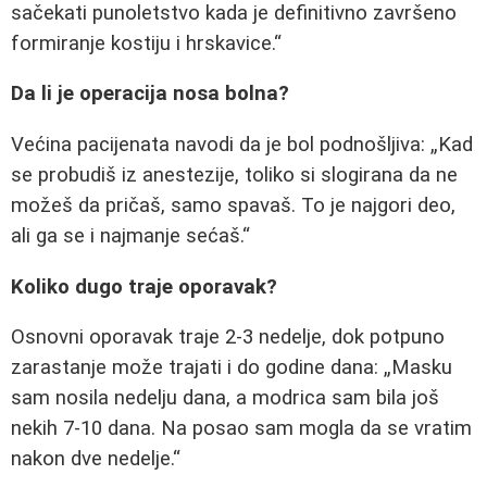
sačekati punoletstvo kada je definitivno završeno
formiranje kostiju i hrskavice.
Da li je operacija nosa bolna?
Većina pacijenata navodi da je bol podnošljiva:
Kad
se probudiš iz anestezije, toliko si slogirana da ne
možeš da pričaš, samo spavaš. To je najgori deo,
ali ga se i najmanje sećaš.
Koliko dugo traje oporavak?
Osnovni oporavak traje 2-3 nedelje, dok potpuno
zarastanje može trajati i do godine dana:
Masku
sam nosila nedelju dana, a modrica sam bila još
nekih 7-10 dana. Na posao sam mogla da se vratim
nakon dve nedelje.