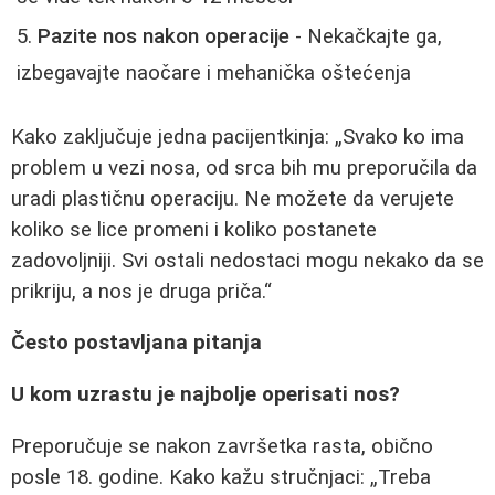
Pazite nos nakon operacije
- Nekačkajte ga,
izbegavajte naočare i mehanička oštećenja
Kako zaključuje jedna pacijentkinja:
Svako ko ima
problem u vezi nosa, od srca bih mu preporučila da
uradi plastičnu operaciju. Ne možete da verujete
koliko se lice promeni i koliko postanete
zadovoljniji. Svi ostali nedostaci mogu nekako da se
prikriju, a nos je druga priča.
Često postavljana pitanja
U kom uzrastu je najbolje operisati nos?
Preporučuje se nakon završetka rasta, obično
posle 18. godine. Kako kažu stručnjaci:
Treba