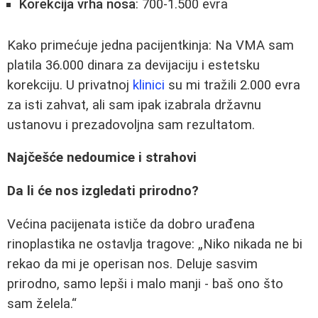
Korekcija vrha nosa
: 700-1.500 evra
Kako primećuje jedna pacijentkinja: Na VMA sam
platila 36.000 dinara za devijaciju i estetsku
korekciju. U privatnoj
klinici
su mi tražili 2.000 evra
za isti zahvat, ali sam ipak izabrala državnu
ustanovu i prezadovoljna sam rezultatom.
Najčešće nedoumice i strahovi
Da li će nos izgledati prirodno?
Većina pacijenata ističe da dobro urađena
rinoplastika ne ostavlja tragove:
Niko nikada ne bi
rekao da mi je operisan nos. Deluje sasvim
prirodno, samo lepši i malo manji - baš ono što
sam želela.