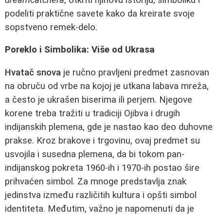
podeliti praktične savete kako da kreirate svoje
sopstveno remek-delo.
Poreklo i Simbolika: Više od Ukrasa
Hvatač snova
je ručno pravljeni predmet zasnovan
na obruču od vrbe na kojoj je utkana labava mreža,
a često je ukrašen biserima ili perjem. Njegove
korene treba tražiti u tradiciji Ojibva i drugih
indijanskih plemena, gde je nastao kao deo duhovne
prakse. Kroz brakove i trgovinu, ovaj predmet su
usvojila i susedna plemena, da bi tokom pan-
indijanskog pokreta 1960-ih i 1970-ih postao šire
prihvaćen simbol. Za mnoge predstavlja znak
jedinstva između različitih kultura i opšti simbol
identiteta. Međutim, važno je napomenuti da je