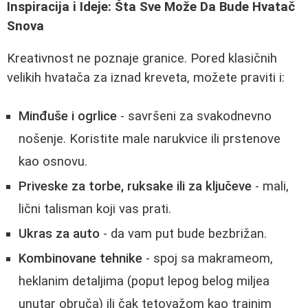
Inspiracija i Ideje: Šta Sve Može Da Bude Hvatač
Snova
Kreativnost ne poznaje granice. Pored klasičnih
velikih hvatača za iznad kreveta, možete praviti i:
Minđuše i ogrlice
- savršeni za svakodnevno
nošenje. Koristite male narukvice ili prstenove
kao osnovu.
Priveske za torbe, ruksake ili za ključeve
- mali,
lični talisman koji vas prati.
Ukras za auto
- da vam put bude bezbrižan.
Kombinovane tehnike
- spoj sa makrameom,
heklanim detaljima (poput lepog belog miljea
unutar obruča) ili čak tetovažom kao trajnim