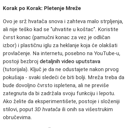
Korak po Korak: Pletenje Mreže
Ovo je srž hvatača snova i zahteva malo strpljenja,
ali nije teško kad se "uhvatite u koštac". Koristite
čvrst konac (pamučni konac za vez je odličan
izbor) i plastičnu iglu za heklanje koja će olakšati
provlačenje. Na internetu, posebno na YouTube-u,
postoji bezbroj
detaljnih video uputstava
(tutorijala). Ključ je da ne odustajete nakon prvog
pokušaja - svaki sledeći će biti bolji. Mreža treba da
bude dovoljno čvrsto ispletena, ali ne previše
zategnuta da bi zadržala svoju funkciju i lepotu.
Ako želite da eksperimentišete, postoje i složeniji
stilovi, poput
3D hvatača
ili onih sa višestrukim
obručevima.