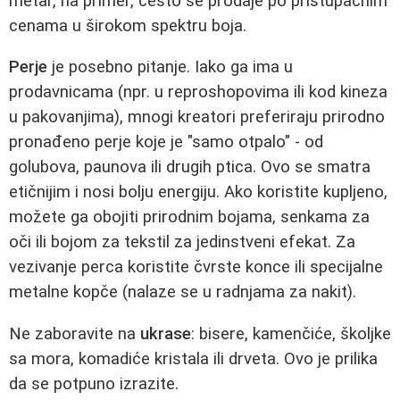
metar, na primer, često se prodaje po pristupačnim
cenama u širokom spektru boja.
Perje
je posebno pitanje. Iako ga ima u
prodavnicama (npr. u reproshopovima ili kod kineza
u pakovanjima), mnogi kreatori preferiraju prirodno
pronađeno perje koje je "samo otpalo" - od
golubova, paunova ili drugih ptica. Ovo se smatra
etičnijim i nosi bolju energiju. Ako koristite kupljeno,
možete ga obojiti prirodnim bojama, senkama za
oči ili bojom za tekstil za jedinstveni efekat. Za
vezivanje perca koristite čvrste konce ili specijalne
metalne kopče (nalaze se u radnjama za nakit).
Ne zaboravite na
ukrase
: bisere, kamenčiće, školjke
sa mora, komadiće kristala ili drveta. Ovo je prilika
da se potpuno izrazite.