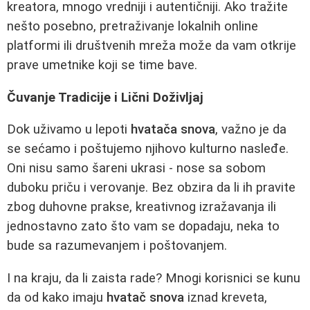
kreatora, mnogo vredniji i autentičniji. Ako tražite
nešto posebno, pretraživanje lokalnih online
platformi ili društvenih mreža može da vam otkrije
prave umetnike koji se time bave.
Čuvanje Tradicije i Lični Doživljaj
Dok uživamo u lepoti
hvatača snova
, važno je da
se sećamo i poštujemo njihovo kulturno nasleđe.
Oni nisu samo šareni ukrasi - nose sa sobom
duboku priču i verovanje. Bez obzira da li ih pravite
zbog duhovne prakse, kreativnog izražavanja ili
jednostavno zato što vam se dopadaju, neka to
bude sa razumevanjem i poštovanjem.
I na kraju, da li zaista rade? Mnogi korisnici se kunu
da od kako imaju
hvatač snova
iznad kreveta,