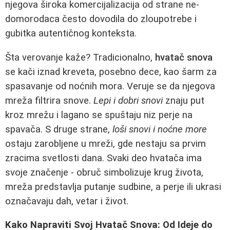
njegova široka komercijalizacija od strane ne-
domorodaca često dovodila do zloupotrebe i
gubitka autentičnog konteksta.
Šta verovanje kaže? Tradicionalno,
hvatač snova
se kači iznad kreveta, posebno dece, kao šarm za
spasavanje od noćnih mora. Veruje se da njegova
mreža filtrira snove.
Lepi i dobri snovi
znaju put
kroz mrežu i lagano se spuštaju niz perje na
spavača. S druge strane,
loši snovi i noćne more
ostaju zarobljene u mreži, gde nestaju sa prvim
zracima svetlosti dana. Svaki deo hvatača ima
svoje značenje - obruč simbolizuje krug života,
mreža predstavlja putanje sudbine, a perje ili ukrasi
označavaju dah, vetar i život.
Kako Napraviti Svoj Hvatač Snova: Od Ideje do