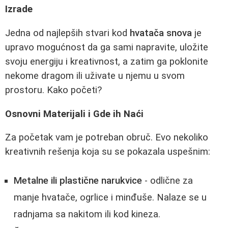
Izrade
Jedna od najlepših stvari kod
hvatača snova
je
upravo mogućnost da ga sami napravite, uložite
svoju energiju i kreativnost, a zatim ga poklonite
nekome dragom ili uživate u njemu u svom
prostoru. Kako početi?
Osnovni Materijali i Gde ih Naći
Za početak vam je potreban obruč. Evo nekoliko
kreativnih rešenja koja su se pokazala uspešnim:
Metalne ili plastične narukvice
- odlične za
manje hvatače, ogrlice i minđuše. Nalaze se u
radnjama sa nakitom ili kod kineza.