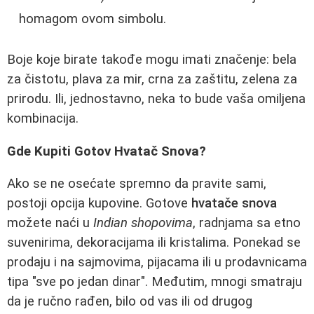
homagom ovom simbolu.
Boje koje birate takođe mogu imati značenje: bela
za čistotu, plava za mir, crna za zaštitu, zelena za
prirodu. Ili, jednostavno, neka to bude vaša omiljena
kombinacija.
Gde Kupiti Gotov Hvatač Snova?
Ako se ne osećate spremno da pravite sami,
postoji opcija kupovine. Gotove
hvatače snova
možete naći u
Indian shopovima
, radnjama sa etno
suvenirima, dekoracijama ili kristalima. Ponekad se
prodaju i na sajmovima, pijacama ili u prodavnicama
tipa "sve po jedan dinar". Međutim, mnogi smatraju
da je ručno rađen, bilo od vas ili od drugog