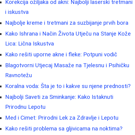
Korekcija ožiljaka od akni: Najbolji laserski tretmani
i iskustva
Najbolje kreme i tretmani za suzbijanje prvih bora
Kako Ishrana i Način Života Utječu na Stanje Kože
Lica: Lična Iskustva
Kako rešiti uporne akne i fleke: Potpuni vodič
Blagotvorni Utjecaj Masaže na Tjelesnu i Psihičku
Ravnotežu
Koralna voda: Šta je to i kakve su njene prednosti?
Najbolji Saveti za Sminkanje: Kako Istaknuti
Prirodnu Lepotu
Med i Cimet: Prirodni Lek za Zdravlje i Lepotu
Kako rešiti problema sa gljivicama na noktima?