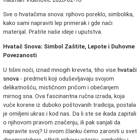
Sve o hvatačima snova: njihovo poreklo, simbolika,
kako sami napraviti lep primerak i gde naći
materijal. Pratite naše ideje i uputstva.
Hvatač Snova: Simbol Zaštite, Lepote i Duhovne
Povezanosti
U tišini noći, iznad mnogih kreveta, tiho vise
hvatači
snova
- predmeti koji oduševljavaju svojom
delikatnošću, mističnom pričom i obećanjem
mirnog sna. Ova fascinantna ručna izrada, koja
vuče korene iz duboko poštovanih tradicija, postala
je omiljeni ukras i kod nas. Da li ste se ikada zapitali
o njihovom pravom značenju, ili pak sanjali da
napravite svoj? U ovom članku ćemo zaroniti u svet
dreamcatchera
, otkriti njihovu istoriju, simboliku i