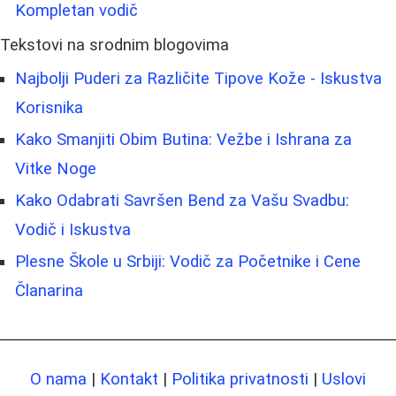
Kompletan vodič
Tekstovi na srodnim blogovima
Najbolji Puderi za Različite Tipove Kože - Iskustva
Korisnika
Kako Smanjiti Obim Butina: Vežbe i Ishrana za
Vitke Noge
Kako Odabrati Savršen Bend za Vašu Svadbu:
Vodič i Iskustva
Plesne Škole u Srbiji: Vodič za Početnike i Cene
Članarina
O nama
|
Kontakt
|
Politika privatnosti
|
Uslovi