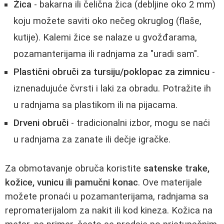
Žica
- bakarna ili čelična žica (debljine oko 2 mm)
koju možete saviti oko nečeg okruglog (flaše,
kutije). Kalemi žice se nalaze u gvožđarama,
pozamanterijama ili radnjama za "uradi sam".
Plastični obruči za tursiju/poklopac za zimnicu
-
iznenadujuće čvrsti i laki za obradu. Potražite ih
u radnjama sa plastikom ili na pijacama.
Drveni obruči
- tradicionalni izbor, mogu se naći
u radnjama za zanate ili dečje igračke.
Za obmotavanje obruča koristite
satenske trake,
kožice, vunicu ili pamučni konac
. Ove materijale
možete pronaći u pozamanterijama, radnjama sa
repromaterijalom za nakit ili kod kineza. Kožica na