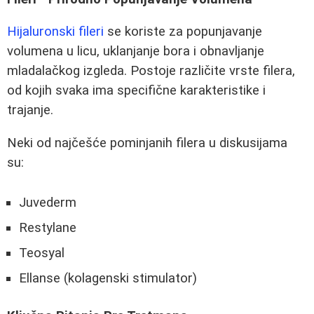
Hijaluronski fileri
se koriste za popunjavanje
volumena u licu, uklanjanje bora i obnavljanje
mladalačkog izgleda. Postoje različite vrste filera,
od kojih svaka ima specifične karakteristike i
trajanje.
Neki od najčešće pominjanih filera u diskusijama
su:
Juvederm
Restylane
Teosyal
Ellanse (kolagenski stimulator)