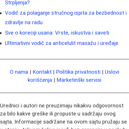
Strpljenja?
Vodič za polaganje stručnog ispita za bezbednost i
zdravlje na radu
Sve o koreciji usana: Vrste, iskustva i saveti
Ultimativni vodič za anticelulit masažu i uređaje
O nama
|
Kontakt
|
Politika privatnosti
|
Uslovi
korišćenja
|
Marketinški servisi
Urednici i autori ne preuzimaju nikakvu odgovornost
za bilo kakve greške ili propuste u sadržaju ovog
sajta. Informacije sadržane na ovom sajtu pružaju se