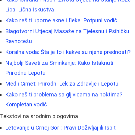
Lica: Lična Iskustva
Kako rešiti uporne akne i fleke: Potpuni vodič
Blagotvorni Utjecaj Masaže na Tjelesnu i Psihičku
Ravnotežu
Koralna voda: Šta je to i kakve su njene prednosti?
Najbolji Saveti za Sminkanje: Kako Istaknuti
Prirodnu Lepotu
Med i Cimet: Prirodni Lek za Zdravlje i Lepotu
Kako rešiti problema sa gljivicama na noktima?
Kompletan vodič
Tekstovi na srodnim blogovima
Letovanje u Crnoj Gori: Pravi Doživljaj ili Ispit