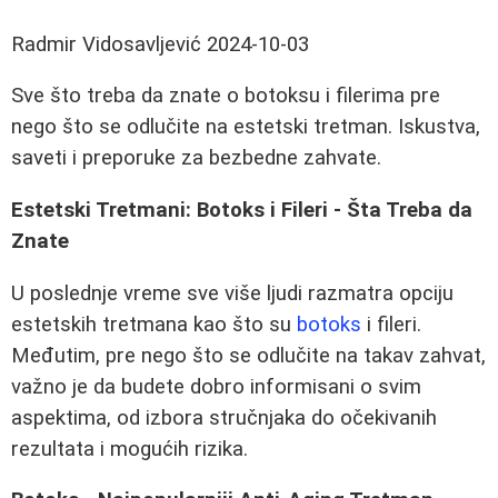
Radmir Vidosavljević
2024-10-03
Sve što treba da znate o botoksu i filerima pre
nego što se odlučite na estetski tretman. Iskustva,
saveti i preporuke za bezbedne zahvate.
Estetski Tretmani: Botoks i Fileri - Šta Treba da
Znate
U poslednje vreme sve više ljudi razmatra opciju
estetskih tretmana kao što su
botoks
i fileri.
Međutim, pre nego što se odlučite na takav zahvat,
važno je da budete dobro informisani o svim
aspektima, od izbora stručnjaka do očekivanih
rezultata i mogućih rizika.