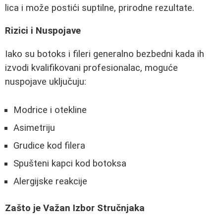
lica i može postići suptilne, prirodne rezultate.
Rizici i Nuspojave
Iako su botoks i fileri generalno bezbedni kada ih
izvodi kvalifikovani profesionalac, moguće
nuspojave uključuju:
Modrice i otekline
Asimetriju
Grudice kod filera
Spušteni kapci kod botoksa
Alergijske reakcije
Zašto je Važan Izbor Stručnjaka