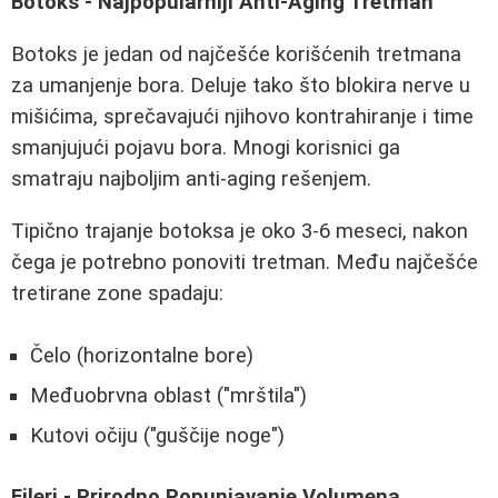
Botoks - Najpopularniji Anti-Aging Tretman
Botoks je jedan od najčešće korišćenih tretmana
za umanjenje bora. Deluje tako što blokira nerve u
mišićima, sprečavajući njihovo kontrahiranje i time
smanjujući pojavu bora. Mnogi korisnici ga
smatraju najboljim anti-aging rešenjem.
Tipično trajanje botoksa je oko 3-6 meseci, nakon
čega je potrebno ponoviti tretman. Među najčešće
tretirane zone spadaju:
Čelo (horizontalne bore)
Međuobrvna oblast ("mrštila")
Kutovi očiju ("guščije noge")
Fileri - Prirodno Popunjavanje Volumena