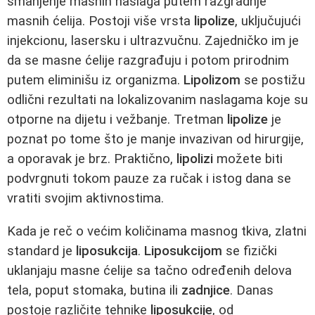
smanjenje masnih naslaga putem razgradnje
masnih ćelija. Postoji više vrsta
lipolize
, uključujući
injekcionu, lasersku i ultrazvučnu. Zajedničko im je
da se masne ćelije razgrađuju i potom prirodnim
putem eliminišu iz organizma.
Lipolizom
se postižu
odlični rezultati na lokalizovanim naslagama koje su
otporne na dijetu i vežbanje. Tretman
lipolize
je
poznat po tome što je manje invazivan od hirurgije,
a oporavak je brz. Praktično,
lipolizi
možete biti
podvrgnuti tokom pauze za ručak i istog dana se
vratiti svojim aktivnostima.
Kada je reč o većim količinama masnog tkiva, zlatni
standard je
liposukcija
.
Liposukcijom
se fizički
uklanjaju masne ćelije sa tačno određenih delova
tela, poput stomaka, butina ili
zadnjice
. Danas
postoje različite tehnike
liposukcije
, od