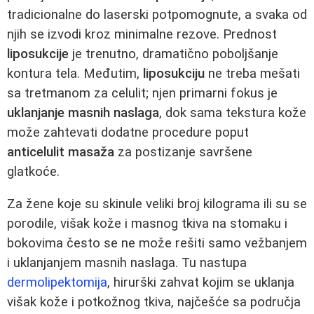
tradicionalne do laserski potpomognute, a svaka od
njih se izvodi kroz minimalne rezove. Prednost
liposukcije
je trenutno, dramatično poboljšanje
kontura tela. Međutim,
liposukciju
ne treba mešati
sa tretmanom za celulit; njen primarni fokus je
uklanjanje masnih naslaga
, dok sama tekstura kože
može zahtevati dodatne procedure poput
anticelulit masaža
za postizanje savršene
glatkoće.
Za žene koje su skinule veliki broj kilograma ili su se
porodile, višak kože i masnog tkiva na stomaku i
bokovima često se ne može rešiti samo vežbanjem
i uklanjanjem masnih naslaga. Tu nastupa
dermolipektomija
, hirurški zahvat kojim se uklanja
višak kože i potkožnog tkiva, najčešće sa područja