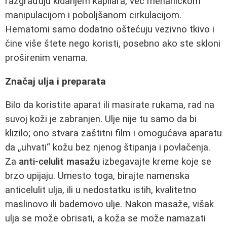
razgrađuju kidanjem kapilara, već mehaničkom
manipulacijom i poboljšanom cirkulacijom.
Hematomi samo dodatno oštećuju vezivno tkivo i
čine više štete nego koristi, posebno ako ste skloni
proširenim venama.
Značaj ulja i preparata
Bilo da koristite aparat ili masirate rukama, rad na
suvoj koži je zabranjen. Ulje nije tu samo da bi
klizilo; ono stvara zaštitni film i omogućava aparatu
da „uhvati“ kožu bez njenog štipanja i povlačenja.
Za
anti-celulit masažu
izbegavajte kreme koje se
brzo upijaju. Umesto toga, birajte namenska
anticelulit ulja, ili u nedostatku istih, kvalitetno
maslinovo ili bademovo ulje. Nakon masaže, višak
ulja se može obrisati, a koža se može namazati