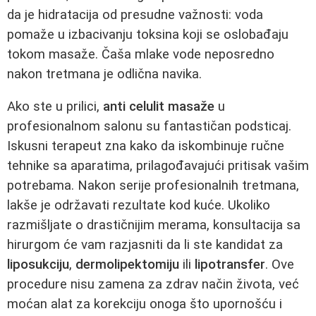
da je hidratacija od presudne važnosti: voda
pomaže u izbacivanju toksina koji se oslobađaju
tokom masaže. Čaša mlake vode neposredno
nakon tretmana je odlična navika.
Ako ste u prilici,
anti celulit masaže
u
profesionalnom salonu su fantastičan podsticaj.
Iskusni terapeut zna kako da iskombinuje ručne
tehnike sa aparatima, prilagođavajući pritisak vašim
potrebama. Nakon serije profesionalnih tretmana,
lakše je održavati rezultate kod kuće. Ukoliko
razmišljate o drastičnijim merama, konsultacija sa
hirurgom će vam razjasniti da li ste kandidat za
liposukciju
,
dermolipektomiju
ili
lipotransfer
. Ove
procedure nisu zamena za zdrav način života, već
moćan alat za korekciju onoga što upornošću i