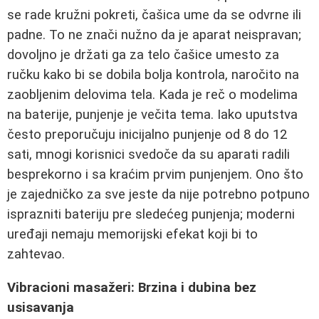
se rade kružni pokreti, čašica ume da se odvrne ili
padne. To ne znači nužno da je aparat neispravan;
dovoljno je držati ga za telo čašice umesto za
ručku kako bi se dobila bolja kontrola, naročito na
zaobljenim delovima tela. Kada je reč o modelima
na baterije, punjenje je večita tema. Iako uputstva
često preporučuju inicijalno punjenje od 8 do 12
sati, mnogi korisnici svedoče da su aparati radili
besprekorno i sa kraćim prvim punjenjem. Ono što
je zajedničko za sve jeste da nije potrebno potpuno
isprazniti bateriju pre sledećeg punjenja; moderni
uređaji nemaju memorijski efekat koji bi to
zahtevao.
Vibracioni masažeri: Brzina i dubina bez
usisavanja