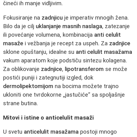
čineći ih manje vidljivim.
Fokusiranje na
zadnjicu
je imperativ mnogih žena.
Bilo da je cilj
uklanjanje masnih naslaga
, zatezanje
ili povećanje volumena, kombinacija
anti celulit
masaže
i vežbanja je recept za uspeh. Za
zadnjice
sklone opuštanju, idealne su
anti celulit masažama
vakum aparatom koje podstiču sintezu kolagena.
Za oblikovanje
zadnjice
,
lipotransferom
se može
postići puniji i zategnutiji izgled, dok
dermolipektomijom
na bocima možete trajno
ukloniti one tvrdokorne „jastučiće“ sa spoljašnje
strane butina.
Mitovi i istine o anticelulit masaži
U svetu
anticelulit masažama
postoji mnogo