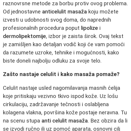
raznovrsne metode za borbu protiv ovog problema.
Od jednostavne
anticelulit masaža
koju možete
izvesti u udobnosti svog doma, do naprednih
profesionalnih procedura poput
lipolize
i
dermolipektomije
, izbor je zaista širok. Ovaj tekst
je zamišljen kao detaljan vodič koji će vam pomoći
da razumete uzroke, tehnike i mogućnosti, kako
biste doneli najbolju odluku za svoje telo.
Zašto nastaje celulit i kako masaža pomaže?
Celulit nastaje usled nagomilavanja masnih ćelija
koje pritiskaju vezivno tkivo ispod kože. Uz lošu
cirkulaciju, zadržavanje tečnosti i oslabljena
kolagena vlakna, površina kože postaje neravna. Tu
na scenu stupa
anti celulit masaža
. Bez obzira da li
se izvodi ručno ili uz pomoć aparata, osnovni cilj