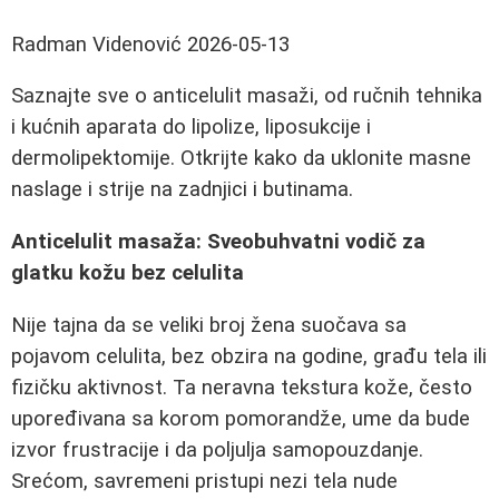
Radman Videnović
2026-05-13
Saznajte sve o anticelulit masaži, od ručnih tehnika
i kućnih aparata do lipolize, liposukcije i
dermolipektomije. Otkrijte kako da uklonite masne
naslage i strije na zadnjici i butinama.
Anticelulit masaža: Sveobuhvatni vodič za
glatku kožu bez celulita
Nije tajna da se veliki broj žena suočava sa
pojavom celulita, bez obzira na godine, građu tela ili
fizičku aktivnost. Ta neravna tekstura kože, često
upoređivana sa korom pomorandže, ume da bude
izvor frustracije i da poljulja samopouzdanje.
Srećom, savremeni pristupi nezi tela nude