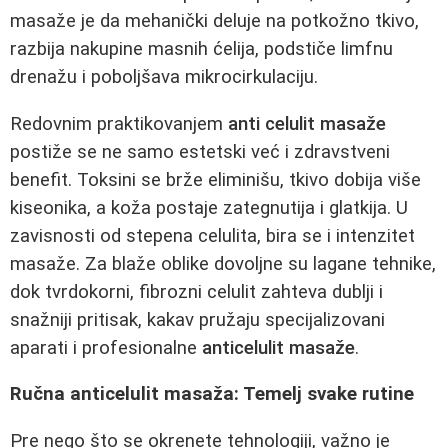
masaže je da mehanički deluje na potkožno tkivo,
razbija nakupine masnih ćelija, podstiče limfnu
drenažu i poboljšava mikrocirkulaciju.
Redovnim praktikovanjem
anti celulit masaže
postiže se ne samo estetski već i zdravstveni
benefit. Toksini se brže eliminišu, tkivo dobija više
kiseonika, a koža postaje zategnutija i glatkija. U
zavisnosti od stepena celulita, bira se i intenzitet
masaže. Za blaže oblike dovoljne su lagane tehnike,
dok tvrdokorni, fibrozni celulit zahteva dublji i
snažniji pritisak, kakav pružaju specijalizovani
aparati i profesionalne
anticelulit masaže
.
Ručna anticelulit masaža: Temelj svake rutine
Pre nego što se okrenete tehnologiji, važno je