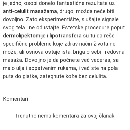
je jednoj osobi donelo fantastične rezultate uz
anti-celulit masažama
, drugoj možda neće biti
dovoljno. Zato eksperimentišite, slušajte signale
svog tela i ne odustajte. Estetske procedure poput
dermolipektomije
i
lipotransfera
su tu da reše
specifične probleme koje zdrav način života ne
može, ali osnova ostaje ista: briga o sebi i redovna
masaža. Dovoljno je da počnete već večeras, sa
malo ulja i sopstvenim rukama, i već ste na pola
puta do glatke, zategnute kože bez celulita.
Komentari
Trenutno nema komentara za ovaj članak.