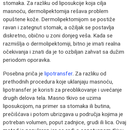
stomaka. Za razliku od liposukcije koja cilja
masnoću, dermolipektomija rešava problem
opuštene kože. Dermolipektomijom se postiže
ravan i zategnut stomak, a ožiljak se postavlja
diskretno, obično u zoni donjeg veša. Kada se
razmišlja o dermolipektomiji, bitno je imati realna
očekivanja i znati da je to ozbiljan zahvat sa dužim
periodom oporavka.
Posebna priča je
lipotransfer
. Za razliku od
prethodnih procedura koje uklanjaju masnoću,
lipotransfer je koristi za preoblikovanje i uvećanje
drugih delova tela. Masno tkivo se uzima
liposukcijom, na primer sa stomaka ili butina,
prečišćava i potom ubrizgava u područja kojima je
potreban volumen, poput zadnjice, grudi ili lica. Ovaj