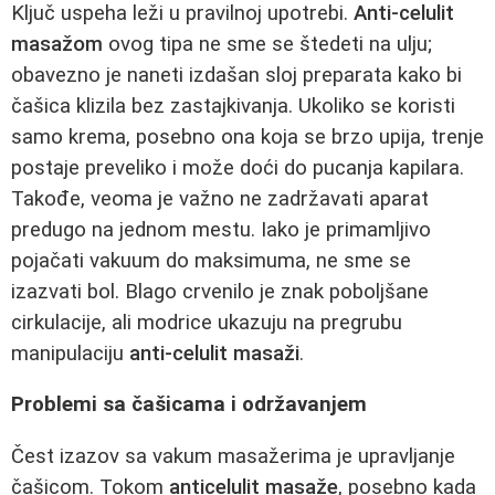
Ključ uspeha leži u pravilnoj upotrebi.
Anti-celulit
masažom
ovog tipa ne sme se štedeti na ulju;
obavezno je naneti izdašan sloj preparata kako bi
čašica klizila bez zastajkivanja. Ukoliko se koristi
samo krema, posebno ona koja se brzo upija, trenje
postaje preveliko i može doći do pucanja kapilara.
Takođe, veoma je važno ne zadržavati aparat
predugo na jednom mestu. Iako je primamljivo
pojačati vakuum do maksimuma, ne sme se
izazvati bol. Blago crvenilo je znak poboljšane
cirkulacije, ali modrice ukazuju na pregrubu
manipulaciju
anti-celulit masaži
.
Problemi sa čašicama i održavanjem
Čest izazov sa vakum masažerima je upravljanje
čašicom. Tokom
anticelulit masaže
, posebno kada