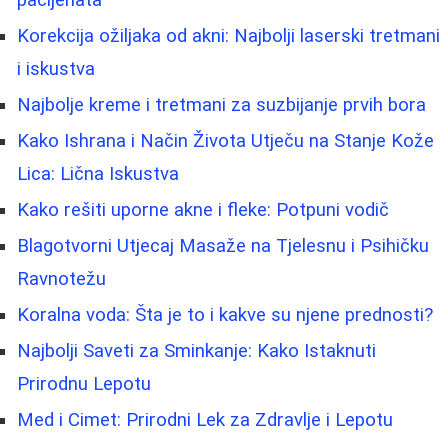
pacijenata
Korekcija ožiljaka od akni: Najbolji laserski tretmani
i iskustva
Najbolje kreme i tretmani za suzbijanje prvih bora
Kako Ishrana i Način Života Utječu na Stanje Kože
Lica: Lična Iskustva
Kako rešiti uporne akne i fleke: Potpuni vodič
Blagotvorni Utjecaj Masaže na Tjelesnu i Psihičku
Ravnotežu
Koralna voda: Šta je to i kakve su njene prednosti?
Najbolji Saveti za Sminkanje: Kako Istaknuti
Prirodnu Lepotu
Med i Cimet: Prirodni Lek za Zdravlje i Lepotu