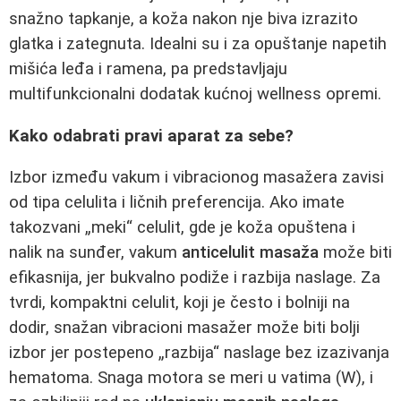
snažno tapkanje, a koža nakon nje biva izrazito
glatka i zategnuta. Idealni su i za opuštanje napetih
mišića leđa i ramena, pa predstavljaju
multifunkcionalni dodatak kućnoj wellness opremi.
Kako odabrati pravi aparat za sebe?
Izbor između vakum i vibracionog masažera zavisi
od tipa celulita i ličnih preferencija. Ako imate
takozvani „meki“ celulit, gde je koža opuštena i
nalik na sunđer, vakum
anticelulit masaža
može biti
efikasnija, jer bukvalno podiže i razbija naslage. Za
tvrdi, kompaktni celulit, koji je često i bolniji na
dodir, snažan vibracioni masažer može biti bolji
izbor jer postepeno „razbija“ naslage bez izazivanja
hematoma. Snaga motora se meri u vatima (W), i