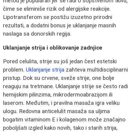
metod je popularan jer se radi o sopstvenom tkivu,
čime se eliminiše rizik od alergijske reakcije.
Lipotransferom se postižu izuzetno prirodni
rezultati, a dodatni bonus je uklanjanje masnih
naslaga sa donorskih regija.
Uklanjanje strija i oblikovanje zadnjice
Pored celulita, strije su još jedan čest estetski
problem.
Uklanjanje strija
zahteva multidisciplinarni
pristup. Dok su crvene, sveže strije, one bolje
reaguju na tretmane. Uklanjanje strije se često radi
hemijskim pilinzima, mikrodermoabrazijom ili
laserom. Međutim, i pravilna masaža igra veliku
ulogu. Redovna anticelulit masaža sa uljima
bogatim vitaminom E i kolagenom može značajno
poboljšati izgled kako novih, tako i starih strija,