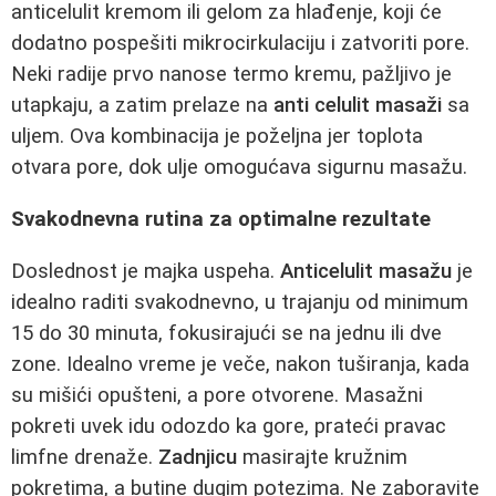
anticelulit kremom ili gelom za hlađenje, koji će
dodatno pospešiti mikrocirkulaciju i zatvoriti pore.
Neki radije prvo nanose termo kremu, pažljivo je
utapkaju, a zatim prelaze na
anti celulit masaži
sa
uljem. Ova kombinacija je poželjna jer toplota
otvara pore, dok ulje omogućava sigurnu masažu.
Svakodnevna rutina za optimalne rezultate
Doslednost je majka uspeha.
Anticelulit masažu
je
idealno raditi svakodnevno, u trajanju od minimum
15 do 30 minuta, fokusirajući se na jednu ili dve
zone. Idealno vreme je veče, nakon tuširanja, kada
su mišići opušteni, a pore otvorene. Masažni
pokreti uvek idu odozdo ka gore, prateći pravac
limfne drenaže.
Zadnjicu
masirajte kružnim
pokretima, a butine dugim potezima. Ne zaboravite