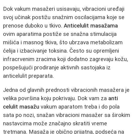
Dok vakum masažeri usisavaju, vibracioni uređaji
svoj učinak postižu snažnim oscilacijama koje se
prenose duboko u tkivo.
Anticelulit masažama
ovim aparatima postiže se snažna stimulacija
mišića i masnog tkiva, što ubrzava metabolizam
ćelija i izbacivanje toksina. Često su opremljeni
infracrvenim zracima koji dodatno zagrevaju kožu,
pospešujući prodiranje aktivnih sastojaka iz
anticelulit preparata.
Jedna od glavnih prednosti vibracionih masažera je
velika površina koju pokrivaju. Dok vam za
anti
celulit masažu
vakum aparatom treba i do pola
sata po nozi, snažan vibracioni masažer sa širokim
nastavcima može značajno skratiti vreme
tretmana. Masaža je obično prijatna, podseća na