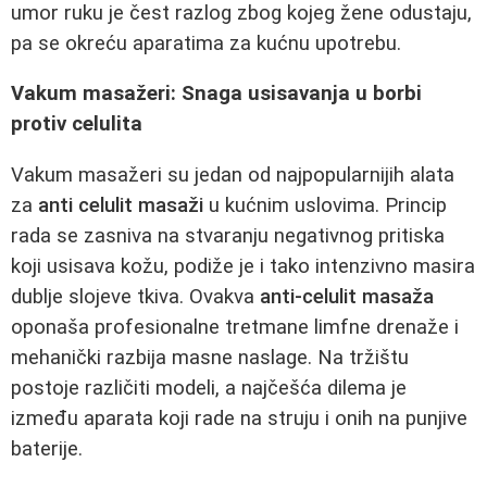
umor ruku je čest razlog zbog kojeg žene odustaju,
pa se okreću aparatima za kućnu upotrebu.
Vakum masažeri: Snaga usisavanja u borbi
protiv celulita
Vakum masažeri su jedan od najpopularnijih alata
za
anti celulit masaži
u kućnim uslovima. Princip
rada se zasniva na stvaranju negativnog pritiska
koji usisava kožu, podiže je i tako intenzivno masira
dublje slojeve tkiva. Ovakva
anti-celulit masaža
oponaša profesionalne tretmane limfne drenaže i
mehanički razbija masne naslage. Na tržištu
postoje različiti modeli, a najčešća dilema je
između aparata koji rade na struju i onih na punjive
baterije.