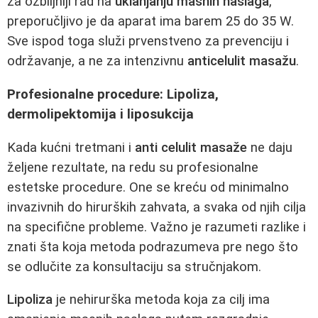
za ozbiljniji rad na
uklanjanju masnih naslaga
,
preporučljivo je da aparat ima barem 25 do 35 W.
Sve ispod toga služi prvenstveno za prevenciju i
održavanje, a ne za intenzivnu
anticelulit masažu
.
Profesionalne procedure: Lipoliza,
dermolipektomija i liposukcija
Kada kućni tretmani i
anti celulit masaže
ne daju
željene rezultate, na redu su profesionalne
estetske procedure. One se kreću od minimalno
invazivnih do hirurških zahvata, a svaka od njih cilja
na specifične probleme. Važno je razumeti razlike i
znati šta koja metoda podrazumeva pre nego što
se odlučite za konsultaciju sa stručnjakom.
Lipoliza
je nehirurška metoda koja za cilj ima