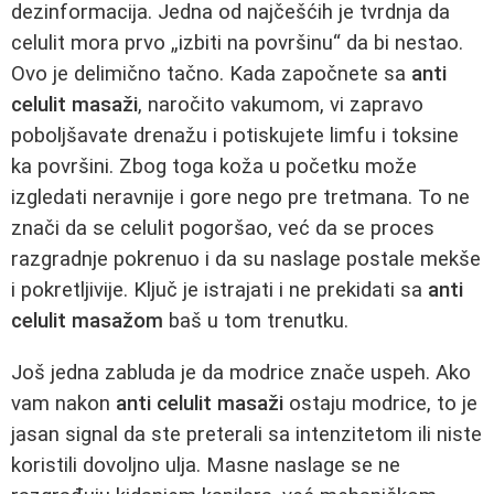
dezinformacija. Jedna od najčešćih je tvrdnja da
celulit mora prvo „izbiti na površinu“ da bi nestao.
Ovo je delimično tačno. Kada započnete sa
anti
celulit masaži
, naročito vakumom, vi zapravo
poboljšavate drenažu i potiskujete limfu i toksine
ka površini. Zbog toga koža u početku može
izgledati neravnije i gore nego pre tretmana. To ne
znači da se celulit pogoršao, već da se proces
razgradnje pokrenuo i da su naslage postale mekše
i pokretljivije. Ključ je istrajati i ne prekidati sa
anti
celulit masažom
baš u tom trenutku.
Još jedna zabluda je da modrice znače uspeh. Ako
vam nakon
anti celulit masaži
ostaju modrice, to je
jasan signal da ste preterali sa intenzitetom ili niste
koristili dovoljno ulja. Masne naslage se ne