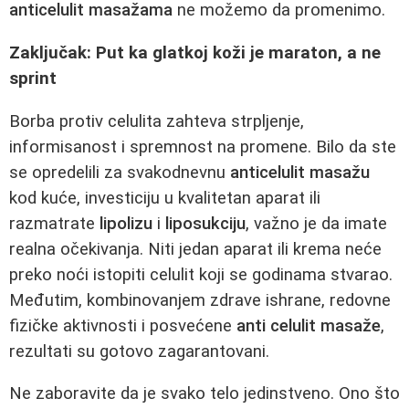
anticelulit masažama
ne možemo da promenimo.
Zaključak: Put ka glatkoj koži je maraton, a ne
sprint
Borba protiv celulita zahteva strpljenje,
informisanost i spremnost na promene. Bilo da ste
se opredelili za svakodnevnu
anticelulit masažu
kod kuće, investiciju u kvalitetan aparat ili
razmatrate
lipolizu
i
liposukciju
, važno je da imate
realna očekivanja. Niti jedan aparat ili krema neće
preko noći istopiti celulit koji se godinama stvarao.
Međutim, kombinovanjem zdrave ishrane, redovne
fizičke aktivnosti i posvećene
anti celulit masaže
,
rezultati su gotovo zagarantovani.
Ne zaboravite da je svako telo jedinstveno. Ono što