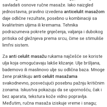
savladati osnove ručne masaže. Iako naizgled
jednostavna, pravilno izvedena
anticelulit masažom
daje odlične rezultate, posebno u kombinaciji sa
kvalitetnim uljima ili kremama. Tehnika
podrazumeva pokrete gnječenja, valjanja i dubokog
pritiska od gležnjeva prema srcu, čime se stimuliše
limfni sistem.
Za
anti celulit masažu
rukama najčešće se koriste
ulja koja omogućavaju lakše klizanje. Ulje bršljana,
bademovo ili maslinovo ulje su odlična baza. Mnoge
žene praktikuju
anti celulit masažama
svakodnevno, posvećujući posebnu pažnju kritičnim
zonama. Iskustva pokazuju da se upornošću, čak i
bez aparata, tekstura kože vidno popravlja.
Međutim, ručna masaža iziskuje vreme i snagu;