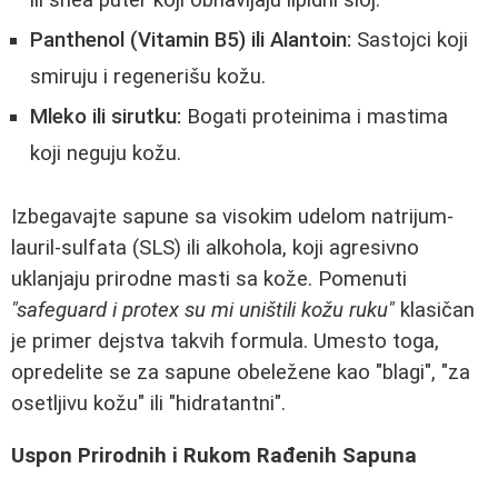
Panthenol (Vitamin B5) ili Alantoin:
Sastojci koji
smiruju i regenerišu kožu.
Mleko ili sirutku:
Bogati proteinima i mastima
koji neguju kožu.
Izbegavajte sapune sa visokim udelom natrijum-
lauril-sulfata (SLS) ili alkohola, koji agresivno
uklanjaju prirodne masti sa kože. Pomenuti
"safeguard i protex su mi uništili kožu ruku"
klasičan
je primer dejstva takvih formula. Umesto toga,
opredelite se za sapune obeležene kao "blagi", "za
osetljivu kožu" ili "hidratantni".
Uspon Prirodnih i Rukom Rađenih Sapuna