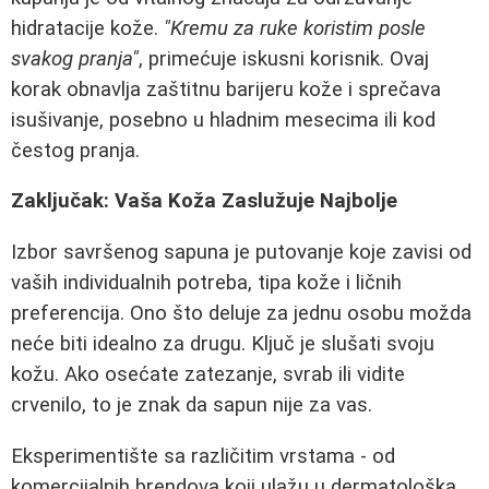
hidratacije kože.
"Kremu za ruke koristim posle
svakog pranja"
, primećuje iskusni korisnik. Ovaj
korak obnavlja zaštitnu barijeru kože i sprečava
isušivanje, posebno u hladnim mesecima ili kod
čestog pranja.
Zaključak: Vaša Koža Zaslužuje Najbolje
Izbor savršenog sapuna je putovanje koje zavisi od
vaših individualnih potreba, tipa kože i ličnih
preferencija. Ono što deluje za jednu osobu možda
neće biti idealno za drugu. Ključ je slušati svoju
kožu. Ako osećate zatezanje, svrab ili vidite
crvenilo, to je znak da sapun nije za vas.
Eksperimentište sa različitim vrstama - od
komercijalnih brendova koji ulažu u dermatološka