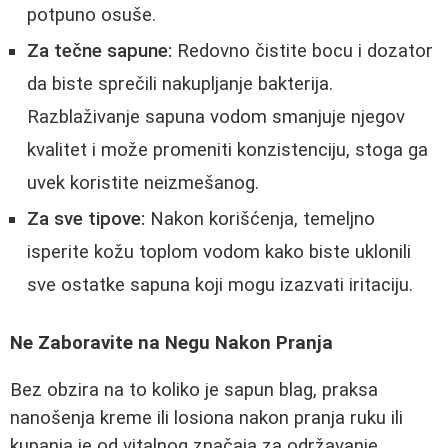
potpuno osuše.
Za tečne sapune:
Redovno čistite bocu i dozator
da biste sprečili nakupljanje bakterija.
Razblaživanje sapuna vodom smanjuje njegov
kvalitet i može promeniti konzistenciju, stoga ga
uvek koristite neizmešanog.
Za sve tipove:
Nakon korišćenja, temeljno
isperite kožu toplom vodom kako biste uklonili
sve ostatke sapuna koji mogu izazvati iritaciju.
Ne Zaboravite na Negu Nakon Pranja
Bez obzira na to koliko je sapun blag, praksa
nanošenja kreme ili losiona nakon pranja ruku ili
kupanja je od vitalnog značaja za održavanje