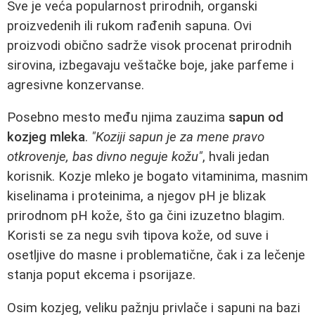
Sve je veća popularnost prirodnih, organski
proizvedenih ili rukom rađenih sapuna. Ovi
proizvodi obično sadrže visok procenat prirodnih
sirovina, izbegavaju veštačke boje, jake parfeme i
agresivne konzervanse.
Posebno mesto među njima zauzima
sapun od
kozjeg mleka
.
"Koziji sapun je za mene pravo
otkrovenje, bas divno neguje kožu"
, hvali jedan
korisnik. Kozje mleko je bogato vitaminima, masnim
kiselinama i proteinima, a njegov pH je blizak
prirodnom pH kože, što ga čini izuzetno blagim.
Koristi se za negu svih tipova kože, od suve i
osetljive do masne i problematične, čak i za lečenje
stanja poput ekcema i psorijaze.
Osim kozjeg, veliku pažnju privlače i sapuni na bazi