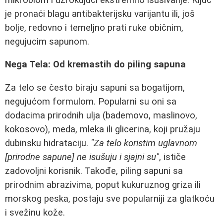
je pronaći blagu antibakterijsku varijantu ili, još
bolje, redovno i temeljno prati ruke običnim,
negujucim sapunom.
Nega Tela: Od kremastih do piling sapuna
Za telo se često biraju sapuni sa bogatijom,
negujućom formulom. Popularni su oni sa
dodacima prirodnih ulja (bademovo, maslinovo,
kokosovo), meda, mleka ili glicerina, koji pružaju
dubinsku hidrataciju.
"Za telo koristim uglavnom
[prirodne sapune] ne isušuju i sjajni su"
, ističe
zadovoljni korisnik. Takođe, piling sapuni sa
prirodnim abrazivima, poput kukuruznog griza ili
morskog peska, postaju sve popularniji za glatkoću
i svežinu kože.