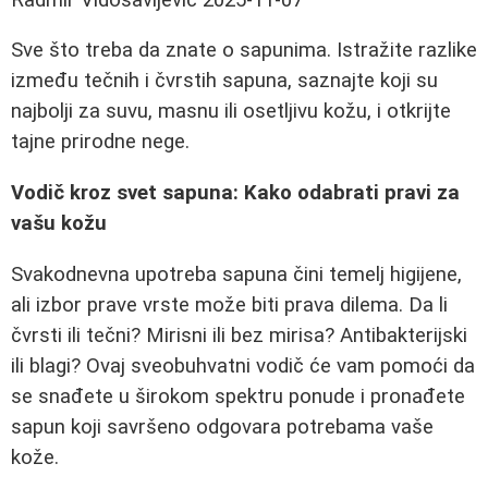
Sve što treba da znate o sapunima. Istražite razlike
između tečnih i čvrstih sapuna, saznajte koji su
najbolji za suvu, masnu ili osetljivu kožu, i otkrijte
tajne prirodne nege.
Vodič kroz svet sapuna: Kako odabrati pravi za
vašu kožu
Svakodnevna upotreba sapuna čini temelj higijene,
ali izbor prave vrste može biti prava dilema. Da li
čvrsti ili tečni? Mirisni ili bez mirisa? Antibakterijski
ili blagi? Ovaj sveobuhvatni vodič će vam pomoći da
se snađete u širokom spektru ponude i pronađete
sapun koji savršeno odgovara potrebama vaše
kože.