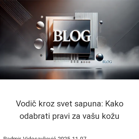
Vodič kroz svet sapuna: Kako
odabrati pravi za vašu kožu
Radmir Vidosavljević
2025-11-07