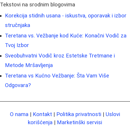
Tekstovi na srodnim blogovima
Korekcija stidnih usana - iskustva, oporavak i izbor
stručnjaka
Teretana vs. Vežbanje kod Kuće: Konačni Vodič za
Tvoj Izbor
Sveobuhvatni Vodič kroz Estetske Tretmane i
Metode Mršavljenja
Teretana vs Kućno Vežbanje: Šta Vam Više
Odgovara?
O nama
|
Kontakt
|
Politika privatnosti
|
Uslovi
korišćenja
|
Marketinški servisi