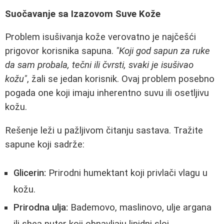
Suočavanje sa Izazovom Suve Kože
Problem isušivanja kože verovatno je najčešći
prigovor korisnika sapuna.
"Koji god sapun za ruke
da sam probala, tečni ili čvrsti, svaki je isušivao
kožu"
, žali se jedan korisnik. Ovaj problem posebno
pogada one koji imaju inherentno suvu ili osetljivu
kožu.
Rešenje leži u pažljivom čitanju sastava. Tražite
sapune koji sadrže:
Glicerin:
Prirodni humektant koji privlači vlagu u
kožu.
Prirodna ulja:
Bademovo, maslinovo, ulje argana
ili shea puter koji obnavljaju lipidni sloj.