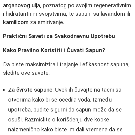
arganovog ulja
, poznatog po svojim regenerativnim
i hidratantnim svojstvima, te sapuni sa
lavandom
ili
kamilicom
za smirivanje.
Praktični Saveti za Svakodnevnu Upotrebu
Kako Pravilno Koristiti i Čuvati Sapun?
Da biste maksimizirali trajanje i efikasnost sapuna,
sledite ove savete:
Za čvrste sapune:
Uvek ih čuvajte na tacni sa
otvorima kako bi se ocedila voda. Između
upotreba, budite sigurni da sapun može da se
osuši. Razmislite o korišćenju dve kocke
naizmenično kako biste im dali vremena da se