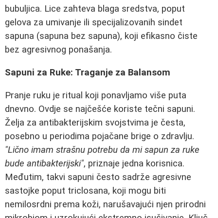
bubuljica. Lice zahteva blaga sredstva, poput
gelova za umivanje ili specijalizovanih sindet
sapuna (sapuna bez sapuna), koji efikasno čiste
bez agresivnog ponašanja.
Sapuni za Ruke: Traganje za Balansom
Pranje ruku je ritual koji ponavljamo više puta
dnevno. Ovdje se najčešće koriste tečni sapuni.
Želja za antibakterijskim svojstvima je česta,
posebno u periodima pojačane brige o zdravlju.
"Lično imam strašnu potrebu da mi sapun za ruke
bude antibakterijski"
, priznaje jedna korisnica.
Međutim, takvi sapuni često sadrže agresivne
sastojke poput triclosana, koji mogu biti
nemilosrdni prema koži, narušavajući njen prirodni
mikrobiom i uzrokujući ekstremno isušivanje. Ključ