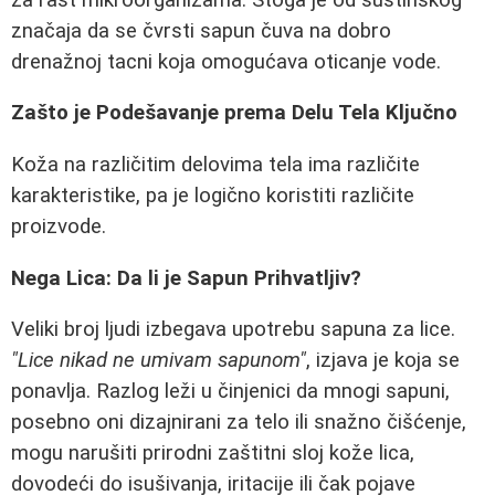
značaja da se čvrsti sapun čuva na dobro
drenažnoj tacni koja omogućava oticanje vode.
Zašto je Podešavanje prema Delu Tela Ključno
Koža na različitim delovima tela ima različite
karakteristike, pa je logično koristiti različite
proizvode.
Nega Lica: Da li je Sapun Prihvatljiv?
Veliki broj ljudi izbegava upotrebu sapuna za lice.
"Lice nikad ne umivam sapunom"
, izjava je koja se
ponavlja. Razlog leži u činjenici da mnogi sapuni,
posebno oni dizajnirani za telo ili snažno čišćenje,
mogu narušiti prirodni zaštitni sloj kože lica,
dovodeći do isušivanja, iritacije ili čak pojave