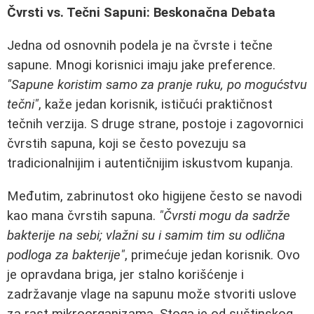
Čvrsti vs. Tečni Sapuni: Beskonačna Debata
Jedna od osnovnih podela je na čvrste i tečne
sapune. Mnogi korisnici imaju jake preference.
"Sapune koristim samo za pranje ruku, po mogućstvu
tečni"
, kaže jedan korisnik, ističući praktičnost
tečnih verzija. S druge strane, postoje i zagovornici
čvrstih sapuna, koji se često povezuju sa
tradicionalnijim i autentičnijim iskustvom kupanja.
Međutim, zabrinutost oko higijene često se navodi
kao mana čvrstih sapuna.
"Čvrsti mogu da sadrže
bakterije na sebi; vlažni su i samim tim su odlična
podloga za bakterije"
, primećuje jedan korisnik. Ovo
je opravdana briga, jer stalno korišćenje i
zadržavanje vlage na sapunu može stvoriti uslove
za rast mikroorganizama. Stoga je od suštinskog