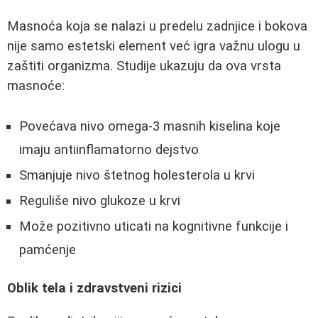
Masnoća koja se nalazi u predelu zadnjice i bokova
nije samo estetski element već igra važnu ulogu u
zaštiti organizma. Studije ukazuju da ova vrsta
masnoće:
Povećava nivo omega-3 masnih kiselina koje
imaju antiinflamatorno dejstvo
Smanjuje nivo štetnog holesterola u krvi
Reguliše nivo glukoze u krvi
Može pozitivno uticati na kognitivne funkcije i
pamćenje
Oblik tela i zdravstveni rizici