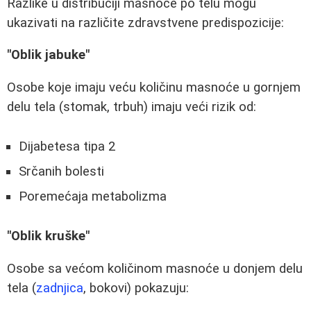
Razlike u distribuciji masnoće po telu mogu
ukazivati na različite zdravstvene predispozicije:
"Oblik jabuke"
Osobe koje imaju veću količinu masnoće u gornjem
delu tela (stomak, trbuh) imaju veći rizik od:
Dijabetesa tipa 2
Srčanih bolesti
Poremećaja metabolizma
"Oblik kruške"
Osobe sa većom količinom masnoće u donjem delu
tela (
zadnjica
, bokovi) pokazuju: