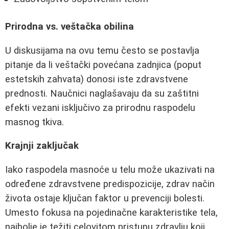
Prirodna vs. veštačka obilina
U diskusijama na ovu temu često se postavlja
pitanje da li veštački povećana zadnjica (poput
estetskih zahvata) donosi iste zdravstvene
prednosti. Naučnici naglašavaju da su zaštitni
efekti vezani isključivo za prirodnu raspodelu
masnog tkiva.
Krajnji zaključak
Iako raspodela masnoće u telu može ukazivati na
određene zdravstvene predispozicije, zdrav način
života ostaje ključan faktor u prevenciji bolesti.
Umesto fokusa na pojedinačne karakteristike tela,
najbolje je težiti celovitom pristupu zdravlju koji