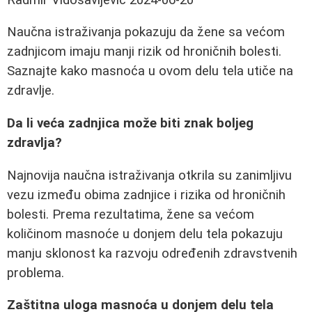
Naučna istraživanja pokazuju da žene sa većom
zadnjicom imaju manji rizik od hroničnih bolesti.
Saznajte kako masnoća u ovom delu tela utiče na
zdravlje.
Da li veća zadnjica može biti znak boljeg
zdravlja?
Najnovija naučna istraživanja otkrila su zanimljivu
vezu između obima zadnjice i rizika od hroničnih
bolesti. Prema rezultatima, žene sa većom
količinom masnoće u donjem delu tela pokazuju
manju sklonost ka razvoju određenih zdravstvenih
problema.
Zaštitna uloga masnoća u donjem delu tela