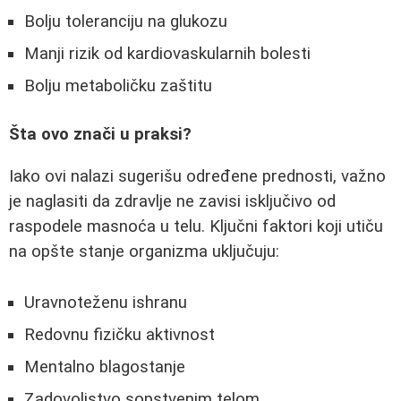
Bolju toleranciju na glukozu
Manji rizik od kardiovaskularnih bolesti
Bolju metaboličku zaštitu
Šta ovo znači u praksi?
Iako ovi nalazi sugerišu određene prednosti, važno
je naglasiti da zdravlje ne zavisi isključivo od
raspodele masnoća u telu. Ključni faktori koji utiču
na opšte stanje organizma uključuju:
Uravnoteženu ishranu
Redovnu fizičku aktivnost
Mentalno blagostanje
Zadovoljstvo sopstvenim telom