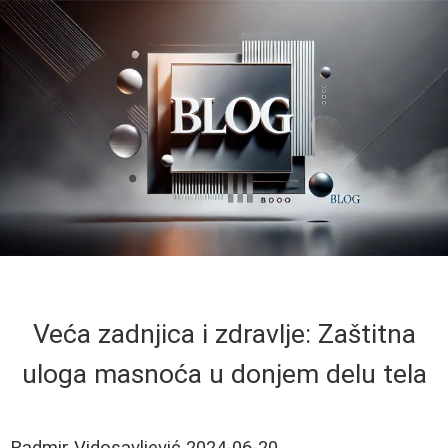
Veća zadnjica i zdravlje: Zaštitna
uloga masnoća u donjem delu tela
Radmir Vidosavljević
2024-06-20