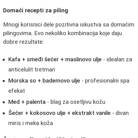
Domaći recepti za piling
Mnogi korisnici dele pozitivna iskustva sa domaćim
pilingovima. Evo nekoliko kombinacija koje daju
dobre rezultate:
Kafa + smeđi šećer + maslinovo ulje
- idealan za
anticelulit tretman
Morska so + bademovo ulje
- profesionalni spa
efekat
Med + palenta
- blag za osetljivu kožu
Šećer + kokosovo ulje + ekstrakt vanile
- divan
miris i meka koža