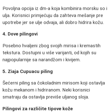
Povoljna opcija iz dm-a koja kombinira morsku so i
ulja. Korisnici primjećuju da zahteva mešanje pre
upotrebe jer se ulje odvaja, ali dobro hidrira kožu.
4. Dove pilingovi
Posebno hvaljeni zbog svojih mirisa i kremastih
tekstura. Dostupni u više varijanti, od kojih su
najpopularnije sa narandžom i kivijem.
5. Ziaja Cupuacu piling
Šećerni piling sa čokoladnim mirisom koji ostavlja
kožu mekanom i hidriranom. Neki korisnici
smatraju da ostavlja previše uljanog sloja.
Pilingovi za različite tipove kože