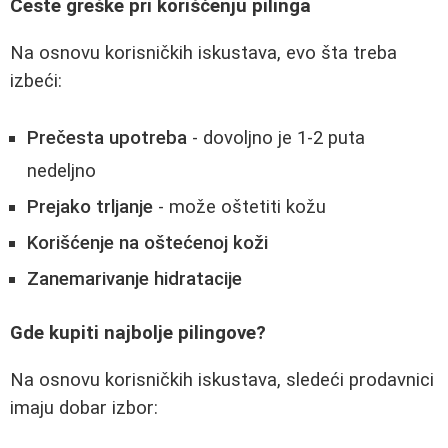
Česte greške pri korišćenju pilinga
Na osnovu korisničkih iskustava, evo šta treba
izbeći:
Prečesta upotreba
- dovoljno je 1-2 puta
nedeljno
Prejako trljanje
- može oštetiti kožu
Korišćenje na oštećenoj koži
Zanemarivanje hidratacije
Gde kupiti najbolje pilingove?
Na osnovu korisničkih iskustava, sledeći prodavnici
imaju dobar izbor: