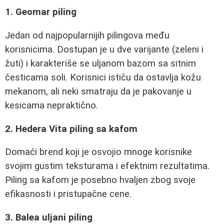
1. Geomar piling
Jedan od najpopularnijih pilingova među
korisnicima. Dostupan je u dve varijante (zeleni i
žuti) i karakteriše se uljanom bazom sa sitnim
česticama soli. Korisnici ističu da ostavlja kožu
mekanom, ali neki smatraju da je pakovanje u
kesicama nepraktično.
2. Hedera Vita piling sa kafom
Domaći brend koji je osvojio mnoge korisnike
svojim gustim teksturama i efektnim rezultatima.
Piling sa kafom je posebno hvaljen zbog svoje
efikasnosti i pristupačne cene.
3. Balea uljani piling