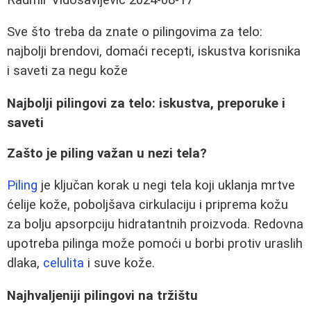
Sve što treba da znate o pilingovima za telo:
najbolji brendovi, domaći recepti, iskustva korisnika
i saveti za negu kože
Najbolji pilingovi za telo: iskustva, preporuke i
saveti
Zašto je piling važan u nezi tela?
Piling
je ključan korak u negi tela koji uklanja mrtve
ćelije kože, poboljšava cirkulaciju i priprema kožu
za bolju apsorpciju hidratantnih proizvoda. Redovna
upotreba pilinga može pomoći u borbi protiv uraslih
dlaka,
celulita
i suve kože.
Najhvaljeniji pilingovi na tržištu