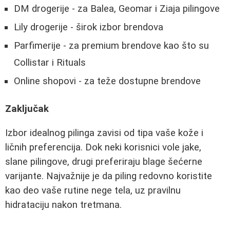
DM drogerije - za Balea, Geomar i Ziaja pilingove
Lily drogerije - širok izbor brendova
Parfimerije - za premium brendove kao što su
Collistar i Rituals
Online shopovi - za teže dostupne brendove
Zaključak
Izbor idealnog pilinga zavisi od tipa vaše kože i
ličnih preferencija. Dok neki korisnici vole jake,
slane pilingove, drugi preferiraju blage šećerne
varijante. Najvažnije je da piling redovno koristite
kao deo vaše rutine nege tela, uz pravilnu
hidrataciju nakon tretmana.