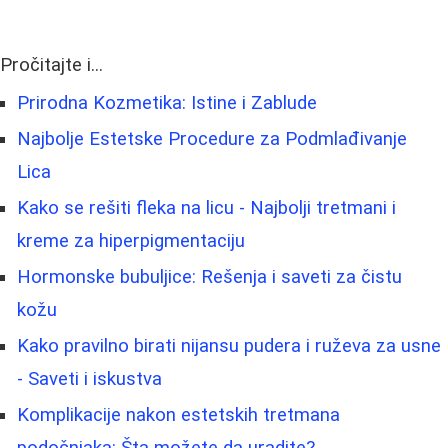
Pročitajte i...
Prirodna Kozmetika: Istine i Zablude
Najbolje Estetske Procedure za Podmlađivanje
Lica
Kako se rešiti fleka na licu - Najbolji tretmani i
kreme za hiperpigmentaciju
Hormonske bubuljice: Rešenja i saveti za čistu
kožu
Kako pravilno birati nijansu pudera i ruževa za usne
- Saveti i iskustva
Komplikacije nakon estetskih tretmana
podočnjaka: Šta možete da uradite?