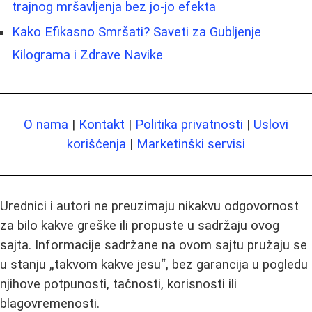
trajnog mršavljenja bez jo-jo efekta
Kako Efikasno Smršati? Saveti za Gubljenje
Kilograma i Zdrave Navike
O nama
|
Kontakt
|
Politika privatnosti
|
Uslovi
korišćenja
|
Marketinški servisi
Urednici i autori ne preuzimaju nikakvu odgovornost
za bilo kakve greške ili propuste u sadržaju ovog
sajta. Informacije sadržane na ovom sajtu pružaju se
u stanju „takvom kakve jesu“, bez garancija u pogledu
njihove potpunosti, tačnosti, korisnosti ili
blagovremenosti.