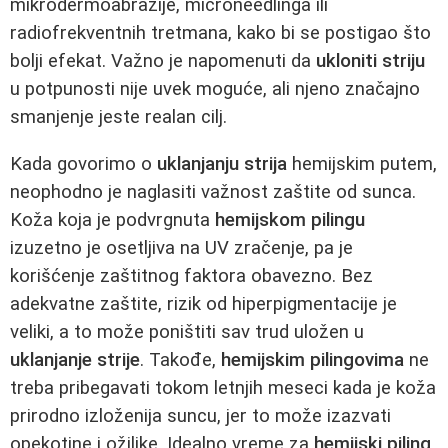
mikrodermoabrazije, microneedlinga ili
radiofrekventnih tretmana, kako bi se postigao što
bolji efekat. Važno je napomenuti da
ukloniti striju
u potpunosti nije uvek moguće, ali njeno značajno
smanjenje jeste realan cilj.
Kada govorimo o
uklanjanju strija
hemijskim putem,
neophodno je naglasiti važnost zaštite od sunca.
Koža koja je podvrgnuta
hemijskom pilingu
izuzetno je osetljiva na UV zračenje, pa je
korišćenje zaštitnog faktora obavezno. Bez
adekvatne zaštite, rizik od hiperpigmentacije je
veliki, a to može poništiti sav trud uložen u
uklanjanje strije
. Takođe,
hemijskim pilingovima
ne
treba pribegavati tokom letnjih meseci kada je koža
prirodno izloženija suncu, jer to može izazvati
opekotine i ožiljke. Idealno vreme za
hemijski piling