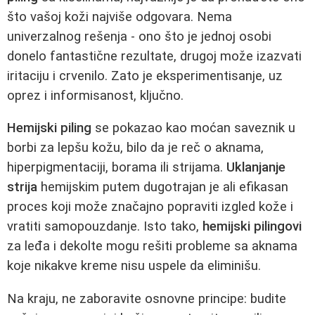
što vašoj koži najviše odgovara. Nema
univerzalnog rešenja - ono što je jednoj osobi
donelo fantastične rezultate, drugoj može izazvati
iritaciju i crvenilo. Zato je eksperimentisanje, uz
oprez i informisanost, ključno.
Hemijski piling
se pokazao kao moćan saveznik u
borbi za lepšu kožu, bilo da je reč o aknama,
hiperpigmentaciji, borama ili strijama.
Uklanjanje
strija
hemijskim putem dugotrajan je ali efikasan
proces koji može značajno popraviti izgled kože i
vratiti samopouzdanje. Isto tako,
hemijski pilingovi
za leđa i dekolte mogu rešiti probleme sa aknama
koje nikakve kreme nisu uspele da eliminišu.
Na kraju, ne zaboravite osnovne principe: budite