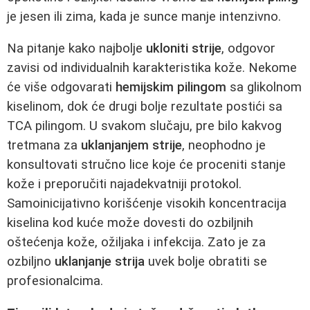
je jesen ili zima, kada je sunce manje intenzivno.
Na pitanje kako najbolje
ukloniti strije
, odgovor
zavisi od individualnih karakteristika kože. Nekome
će više odgovarati
hemijskim pilingom
sa glikolnom
kiselinom, dok će drugi bolje rezultate postići sa
TCA pilingom. U svakom slučaju, pre bilo kakvog
tretmana za
uklanjanjem strije
, neophodno je
konsultovati stručno lice koje će proceniti stanje
kože i preporučiti najadekvatniji protokol.
Samoinicijativno korišćenje visokih koncentracija
kiselina kod kuće može dovesti do ozbiljnih
oštećenja kože, ožiljaka i infekcija. Zato je za
ozbiljno
uklanjanje strija
uvek bolje obratiti se
profesionalcima.