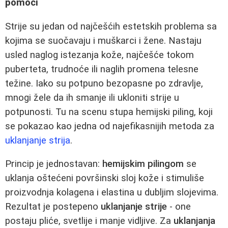
pomoći
Strije su jedan od najčešćih estetskih problema sa
kojima se suočavaju i muškarci i žene. Nastaju
usled naglog istezanja kože, najčešće tokom
puberteta, trudnoće ili naglih promena telesne
težine. Iako su potpuno bezopasne po zdravlje,
mnogi žele da ih smanje ili ukloniti strije u
potpunosti. Tu na scenu stupa hemijski piling, koji
se pokazao kao jedna od najefikasnijih metoda za
uklanjanje strija
.
Princip je jednostavan:
hemijskim pilingom
se
uklanja oštećeni površinski sloj kože i stimuliše
proizvodnja kolagena i elastina u dubljim slojevima.
Rezultat je postepeno
uklanjanje strije
- one
postaju pliće, svetlije i manje vidljive. Za
uklanjanja