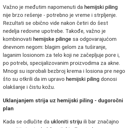
Važno je međutim napomenuti da
hemijski piling
nije brzo rešenje - potrebno je vreme i strpljenje.
Rezultati se obično vide nakon četiri do šest
nedelja redovne upotrebe. Takođe, važno je
kombinovati
hemijske pilinge
sa odgovarajućom
dnevnom negom: blagim gelom za tuširanje,
laganim losionom za telo koji ne začepljuje pore i,
po potrebi, specijalizovanim proizvodima za akne.
Mnogi su isprobali bezbroj krema i losiona pre nego
što su otkrili da im upravo
hemijski piling
donosi
olakšanje i čistu kožu.
Uklanjanjem strija uz hemijski piling - dugoročni
plan
Kada se odlučite da
ukloniti striju
ili bar značajno