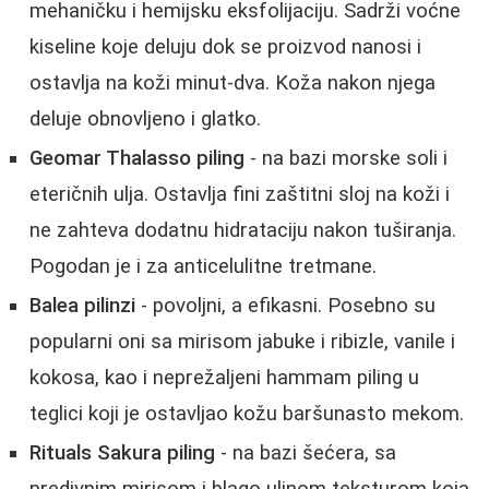
mehaničku i hemijsku eksfolijaciju. Sadrži voćne
kiseline koje deluju dok se proizvod nanosi i
ostavlja na koži minut-dva. Koža nakon njega
deluje obnovljeno i glatko.
Geomar Thalasso piling
- na bazi morske soli i
eteričnih ulja. Ostavlja fini zaštitni sloj na koži i
ne zahteva dodatnu hidrataciju nakon tuširanja.
Pogodan je i za anticelulitne tretmane.
Balea pilinzi
- povoljni, a efikasni. Posebno su
popularni oni sa mirisom jabuke i ribizle, vanile i
kokosa, kao i neprežaljeni hammam piling u
teglici koji je ostavljao kožu baršunasto mekom.
Rituals Sakura piling
- na bazi šećera, sa