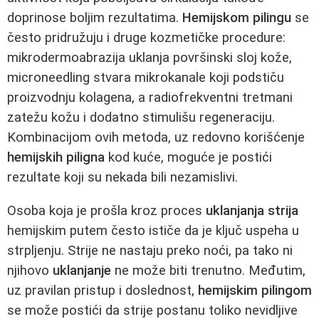
doprinose boljim rezultatima.
Hemijskom pilingu
se
često pridružuju i druge kozmetičke procedure:
mikrodermoabrazija uklanja površinski sloj kože,
microneedling stvara mikrokanale koji podstiču
proizvodnju kolagena, a radiofrekventni tretmani
zatežu kožu i dodatno stimulišu regeneraciju.
Kombinacijom ovih metoda, uz redovno korišćenje
hemijskih piligna
kod kuće, moguće je postići
rezultate koji su nekada bili nezamislivi.
Osoba koja je prošla kroz proces
uklanjanja strija
hemijskim putem često ističe da je ključ uspeha u
strpljenju. Strije ne nastaju preko noći, pa tako ni
njihovo
uklanjanje
ne može biti trenutno. Međutim,
uz pravilan pristup i doslednost,
hemijskim pilingom
se može postići da strije postanu toliko nevidljive