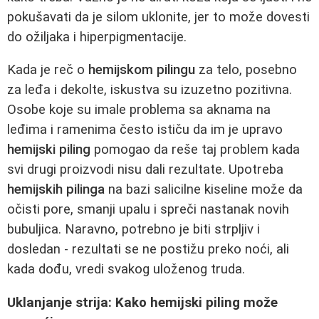
pokušavati da je silom uklonite, jer to može dovesti
do ožiljaka i hiperpigmentacije.
Kada je reč o
hemijskom pilingu
za telo, posebno
za leđa i dekolte, iskustva su izuzetno pozitivna.
Osobe koje su imale problema sa aknama na
leđima i ramenima često ističu da im je upravo
hemijski piling
pomogao da reše taj problem kada
svi drugi proizvodi nisu dali rezultate. Upotreba
hemijskih pilinga
na bazi salicilne kiseline može da
očisti pore, smanji upalu i spreči nastanak novih
bubuljica. Naravno, potrebno je biti strpljiv i
dosledan - rezultati se ne postižu preko noći, ali
kada dođu, vredi svakog uloženog truda.
Uklanjanje strija: Kako hemijski piling može