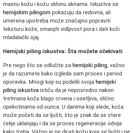
masnu kožu i kožu sklonu aknama. Iskustva sa
hemijskim pilingom
pokazuju da redovna, ali
umerena upotreba može značajno popraviti
teksturu kože, smanjiti vidljivost pora i dati koži
mladalački sjaj.
Hemijski piling iskustva: Šta možete očekivati
Pre nego što se odlučite za
hemijski piling
, važno
je da razumete kako izgleda sam proces i period
oporavka. Mnogi koji su podelili svoja
hemijski
piling iskustva
ističu da je neposredno nakon
tretmana koža blago crvena i osetljiva, slično
opekotinama od sunca. U danima koji slede, koža
može početi da se ljušti, što je znak da se stare
ćelije uklanjaju i da se proces regeneracije odvija
kako treba. Važno je ne dirati kožu koja se ljušti i ne