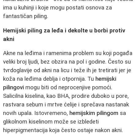
ima u kuhinji i koje mogu postati osnova za
fantastičan piling.
Hemijski piling za leđa i dekolte u borbi protiv
akni
Akne na leđima i ramenima problem su koji pogađa
veliki broj ljudi, bez obzira na pol i godine. Često su
tvrdoglavije od akni na licu i teže ih je tretirati jer je
koža na leđima deblja i otpornija. Tu
hemijski
pilingovi
mogu biti od neprocenjive pomoći.
Salicilna kiselina, kao BHA, prodire duboko u pore,
rastvara sebum i mrtve ćelije i sprečava nastanak
novih upala. Istovremeno,
hemijskim pilingom
sa
glikolnom kiselinom može se izbledeti
hiperpigmentacija koja često ostaje nakon akni.