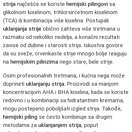
strija
najčešće se koriste
hemijski pilingovi
sa
glikolnom kiselinom, trihlorsirćetnom kiselinom
(TCA) ili kombinacija više kiselina. Postupak
uklanjanja strije
obično zahteva više tretmana u
razmaku od nekoliko nedelja, a konačni rezultati
zavise od dubine i starosti strija. Iskustva govore
da su sveže, crvenkaste strije mnogo bolje reaguju
na
hemijskim pilinzima
nego stare, bele strije.
Osim profesionalnih tretmana, i kućna nega može
doprineti
uklanjanju strija
. Proizvodi sa manjom
koncentracijom AHA i BHA kiselina, kada se koriste
redovno i u kombinaciji sa hidratantnim kremama,
mogu postepeno poboljšati izgled strija. Takođe,
hemijski piling
se često kombinuje sa drugim
metodama za
uklanjanjem strija
, poput