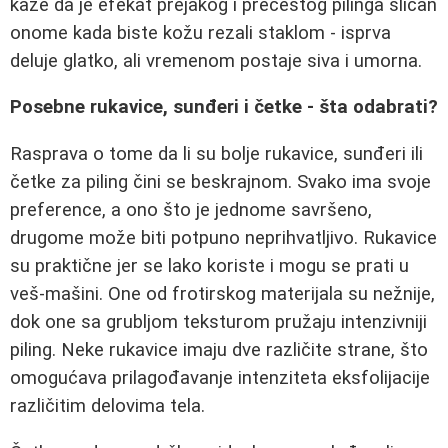
kaže da je efekat prejakog i prečestog pilinga sličan
onome kada biste kožu rezali staklom - isprva
deluje glatko, ali vremenom postaje siva i umorna.
Posebne rukavice, sunđeri i četke - šta odabrati?
Rasprava o tome da li su bolje rukavice, sunđeri ili
četke za piling čini se beskrajnom. Svako ima svoje
preference, a ono što je jednome savršeno,
drugome može biti potpuno neprihvatljivo. Rukavice
su praktične jer se lako koriste i mogu se prati u
veš-mašini. One od frotirskog materijala su nežnije,
dok one sa grubljom teksturom pružaju intenzivniji
piling. Neke rukavice imaju dve različite strane, što
omogućava prilagođavanje intenziteta eksfolijacije
različitim delovima tela.