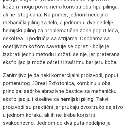
kožom mogu povremeno koristiti oba tipa pilinga,
ali ne istog dana. Na primer, jednom nedeljno
mehanički piling za telo, a jednom u dve nedelje
hemijski piling
za problematične zone poput leđa,
dekoltea ili područja sa strijama. Osobama sa
osetljivom kožom savetuje se oprez - bolje je
izabrati jednu metodu i držati se nje, jer preterana
eksfolijacija može oštetiti zaštitnu barijeru kože.
Zanimljivo je da neki komercijalni proizvodi, poput
pomenutog L'Oreal Exfotonica, kombinuju oba
principa: sadrže abrazivne čestice za mehaničku
eksfolijaciju i kiseline za
hemijski piling
. Takvi
proizvodi su praktični jer pružaju dvostruko dejstvo
u jednom koraku, ali ih ne treba koristiti
svakodnevno. Jednom do dva puta nedeljno je