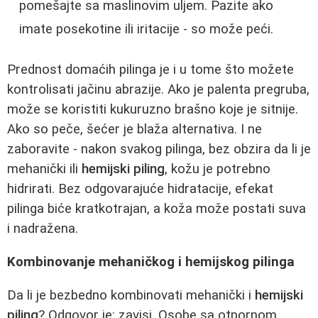
pomešajte sa maslinovim uljem. Pazite ako
imate posekotine ili iritacije - so može peći.
Prednost domaćih pilinga je i u tome što možete
kontrolisati jačinu abrazije. Ako je palenta pregruba,
može se koristiti kukuruzno brašno koje je sitnije.
Ako so peče, šećer je blaža alternativa. I ne
zaboravite - nakon svakog pilinga, bez obzira da li je
mehanički ili
hemijski piling
, kožu je potrebno
hidrirati. Bez odgovarajuće hidratacije, efekat
pilinga biće kratkotrajan, a koža može postati suva
i nadražena.
Kombinovanje mehaničkog i hemijskog pilinga
Da li je bezbedno kombinovati mehanički i
hemijski
piling
? Odgovor je: zavisi. Osobe sa otpornom