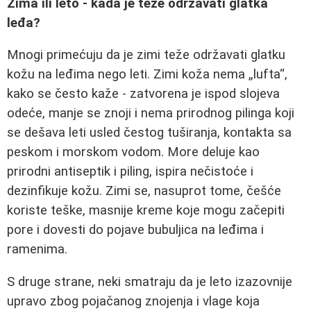
Zima ili leto - kada je teže održavati glatka
leđa?
Mnogi primećuju da je zimi teže održavati glatku
kožu na leđima nego leti. Zimi koža nema „lufta“,
kako se često kaže - zatvorena je ispod slojeva
odeće, manje se znoji i nema prirodnog pilinga koji
se dešava leti usled čestog tuširanja, kontakta sa
peskom i morskom vodom. More deluje kao
prirodni antiseptik i piling, ispira nečistoće i
dezinfikuje kožu. Zimi se, nasuprot tome, češće
koriste teške, masnije kreme koje mogu začepiti
pore i dovesti do pojave bubuljica na leđima i
ramenima.
S druge strane, neki smatraju da je leto izazovnije
upravo zbog pojačanog znojenja i vlage koja