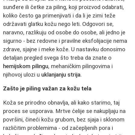
sunđere ili četke za piling, koji proizvod odabrati,
koliko često ga primenjivati i da li je zimi teže
održavati glatku kožu nego leti. Odgovori se,
naravno, razlikuju od osobe do osobe, ali jedno je
sigurno - bez redovne i pravilne eksfolijacije nema
zdrave, sjajne i meke kože. U nastavku donosimo
detaljan pregled svega što treba da znate o
hemijskom pilingu
, mehaničkim pilingovima i
njihovoj ulozi u
uklanjanju strija
.
Zašto je piling važan za kožu tela
Koža se prirodno obnavlja, ali kako starimo, taj
proces se usporava. Mrtve ćelije se nakupljaju na
površini, čineći kožu grubom, bez sjaja i sklonom
različitim problemima - od začepljenih pora i