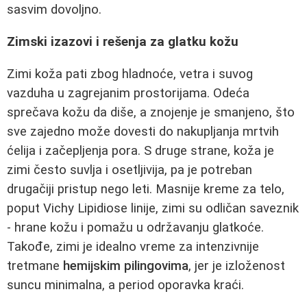
sasvim dovoljno.
Zimski izazovi i rešenja za glatku kožu
Zimi koža pati zbog hladnoće, vetra i suvog
vazduha u zagrejanim prostorijama. Odeća
sprečava kožu da diše, a znojenje je smanjeno, što
sve zajedno može dovesti do nakupljanja mrtvih
ćelija i začepljenja pora. S druge strane, koža je
zimi često suvlja i osetljivija, pa je potreban
drugačiji pristup nego leti. Masnije kreme za telo,
poput Vichy Lipidiose linije, zimi su odličan saveznik
- hrane kožu i pomažu u održavanju glatkoće.
Takođe, zimi je idealno vreme za intenzivnije
tretmane
hemijskim pilingovima
, jer je izloženost
suncu minimalna, a period oporavka kraći.