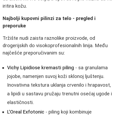
iritira kožu.
Najbolji kupovni pilinzi za telo - pregled i
preporuke
Tržište nudi zaista raznolike proizvode, od
drogerijskih do visokoprofesionalnih linija. Među
najčešće preporučivanim su:
Vichy Lipidiose kremasti piling
- sa granulama
jojobe, namenjen suvoj koži sklonoj ljuštenju.
Inovativna tekstura uklanja crvenilo i hrapavost,
a lipidi u sastavu pružaju trenutni osećaj ugode i
elastičnosti.
L'Oreal Exfotonic
- piling koji kombinuje