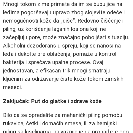
Mnogi tokom zime primete da im se bubuljice na
leđima pogoršavaju upravo zbog slojevite odeće i
nemogućnosti kože da „diše“. Redovno čišćenje i
piling, uz korišćenje laganih losiona koji ne
začepljuju pore, može značajno poboljšati situaciju.
Alkoholni dezodorans u spreju, koji se nanosi na
leđa i dekolte pre oblačenja, pomaže u kontroli
bakterija i sprečava upalne procese. Ovaj
jednostavan, a efikasan trik mnogi smatraju
ključnim za održavanje čiste kože tokom zimskih
meseci.
Zaključak: Put do glatke i zdrave kože
Bilo da se opredelite za mehanički piling pomoću
rukavica, četki i domaćih smesa, ili za
hemijski
piling
sa kiselinama, najvažnije je da pronađete ono