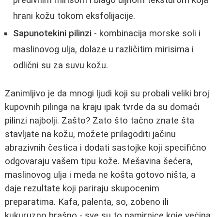
predivnim mirisom i blago uljnom teksturom koja
hrani kožu tokom eksfolijacije.
Sapunotekini pilinzi
- kombinacija morske soli i
maslinovog ulja, dolaze u različitim mirisima i
odlični su za suvu kožu.
Zanimljivo je da mnogi ljudi koji su probali veliki broj
kupovnih pilinga na kraju ipak tvrde da su domaći
pilinzi najbolji. Zašto? Zato što tačno znate šta
stavljate na kožu, možete prilagoditi jačinu
abrazivnih čestica i dodati sastojke koji specifično
odgovaraju vašem tipu kože. Mešavina šećera,
maslinovog ulja i meda ne košta gotovo ništa, a
daje rezultate koji pariraju skupocenim
preparatima. Kafa, palenta, so, zobeno ili
kukuruzno brašno - sve su to namirnice koje većina