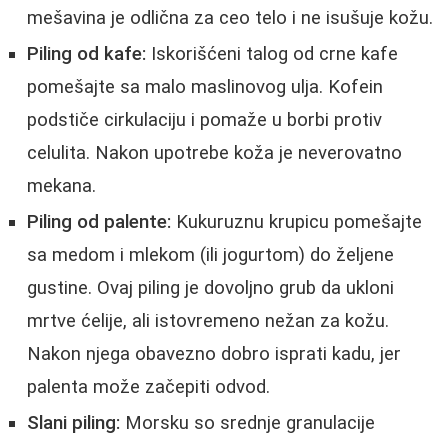
mešavina je odlična za ceo telo i ne isušuje kožu.
Piling od kafe:
Iskorišćeni talog od crne kafe
pomešajte sa malo maslinovog ulja. Kofein
podstiče cirkulaciju i pomaže u borbi protiv
celulita. Nakon upotrebe koža je neverovatno
mekana.
Piling od palente:
Kukuruznu krupicu pomešajte
sa medom i mlekom (ili jogurtom) do željene
gustine. Ovaj piling je dovoljno grub da ukloni
mrtve ćelije, ali istovremeno nežan za kožu.
Nakon njega obavezno dobro isprati kadu, jer
palenta može začepiti odvod.
Slani piling:
Morsku so srednje granulacije