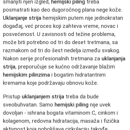
smanjiti njen izgled,
hemijski piling
treba
posmatrati kao deo dugoročnog plana nege kože.
Uklanjanje strija
hemijskim putem nije jednokratan
događaj, već proces koji zahteva vreme, novac i
posvećenost. U zavisnosti od težine problema,
može biti potrebno od tri do deset tretmana, sa
razmakom od tri do šest nedelja između svakog.
Nakon serije profesionalnih tretmana za
uklanjanja
strija
, preporučuje se kućno održavanje blažim
hemijskim pilinzima
i bogatim hidratantnim
kremama koje podržavaju obnovu kože.
Pristup
uklanjanjem strija
treba da bude
sveobuhvatan. Samo
hemijski piling
nije uvek
dovoljan - ishrana bogata vitaminom C, cinkom i
kolagenom, redovna hidratacija, masaža i fizička
aktivnost koja poboljšava cirkulaciju takođe