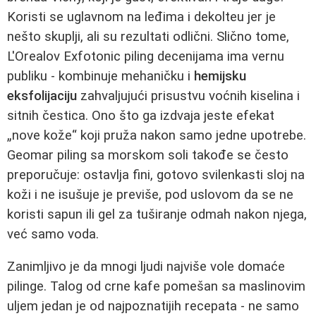
Koristi se uglavnom na leđima i dekolteu jer je
nešto skuplji, ali su rezultati odlični. Slično tome,
L'Orealov Exfotonic piling decenijama ima vernu
publiku - kombinuje mehaničku i
hemijsku
eksfolijaciju
zahvaljujući prisustvu voćnih kiselina i
sitnih čestica. Ono što ga izdvaja jeste efekat
„nove kože“ koji pruža nakon samo jedne upotrebe.
Geomar piling sa morskom soli takođe se često
preporučuje: ostavlja fini, gotovo svilenkasti sloj na
koži i ne isušuje je previše, pod uslovom da se ne
koristi sapun ili gel za tuširanje odmah nakon njega,
već samo voda.
Zanimljivo je da mnogi ljudi najviše vole domaće
pilinge. Talog od crne kafe pomešan sa maslinovim
uljem jedan je od najpoznatijih recepata - ne samo