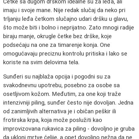
Četke sa dugom drškom idealne su za leđa, ali
imaju i svoje mane. Nije redak slučaj da neko pri
trljanju leđa četkom slučajno udari dršku u glavu,
što može biti i bolno i neprijatno. Zato mnogi radije
biraju manje, okrugle četke bez drške, koje
podsećaju na one za timarenje konja. One
omogućavaju preciznu kontrolu pritiska i lako se
koriste na svim delovima tela.
Sunđeri su najblaža opcija i pogodni su za
svakodnevnu upotrebu, posebno za osobe sa
osetljivom kožom. Međutim, za one koji traže
intenzivniji piling, sunđer često nije dovoljan. Jedna
od zanimljivih alternativa je i običan peškir ili
frotirska krpa, koja može poslužiti kao
improvizovana rukavica za piling - dovoljno je gruba
da ukloni mrtve ćelije, a opet dovoljno nežna da ne