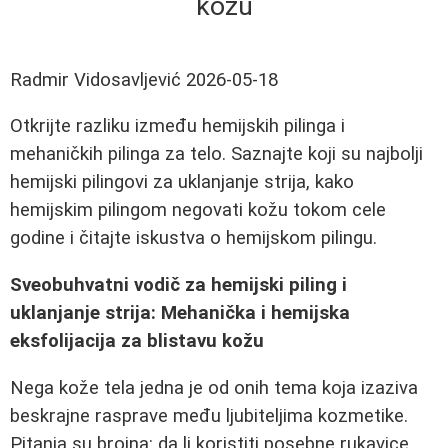
kožu
Radmir Vidosavljević
2026-05-18
Otkrijte razliku između hemijskih pilinga i
mehaničkih pilinga za telo. Saznajte koji su najbolji
hemijski pilingovi za uklanjanje strija, kako
hemijskim pilingom negovati kožu tokom cele
godine i čitajte iskustva o hemijskom pilingu.
Sveobuhvatni vodič za hemijski piling i
uklanjanje strija: Mehanička i hemijska
eksfolijacija za blistavu kožu
Nega kože tela jedna je od onih tema koja izaziva
beskrajne rasprave među ljubiteljima kozmetike.
Pitanja su brojna: da li koristiti posebne rukavice,