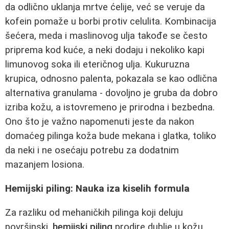
da odlično uklanja mrtve ćelije, već se veruje da
kofein pomaže u borbi protiv celulita. Kombinacija
šećera, meda i maslinovog ulja takođe se često
priprema kod kuće, a neki dodaju i nekoliko kapi
limunovog soka ili eteričnog ulja. Kukuruzna
krupica, odnosno palenta, pokazala se kao odlična
alternativa granulama - dovoljno je gruba da dobro
izriba kožu, a istovremeno je prirodna i bezbedna.
Ono što je važno napomenuti jeste da nakon
domaćeg pilinga koža bude mekana i glatka, toliko
da neki i ne osećaju potrebu za dodatnim
mazanjem losiona.
Hemijski piling: Nauka iza kiselih formula
Za razliku od mehaničkih pilinga koji deluju
površinski,
hemijski piling
prodire dublje u kožu.