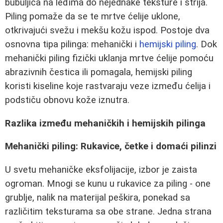
bubuljica na leđima do nejednake teksture i strija.
Piling pomaže da se te mrtve ćelije uklone,
otkrivajući svežu i mekšu kožu ispod. Postoje dva
osnovna tipa pilinga: mehanički i
hemijski piling
. Dok
mehanički piling fizički uklanja mrtve ćelije pomoću
abrazivnih čestica ili pomagala, hemijski piling
koristi kiseline koje rastvaraju veze između ćelija i
podstiču obnovu kože iznutra.
Razlika između mehaničkih i hemijskih pilinga
Mehanički piling: Rukavice, četke i domaći pilinzi
U svetu mehaničke eksfolijacije, izbor je zaista
ogroman. Mnogi se kunu u rukavice za piling - one
grublje, nalik na materijal peškira, ponekad sa
različitim teksturama sa obe strane. Jedna strana