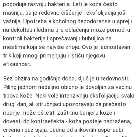
pogoduje razvoju bakterija. Leti je koža često
masnija, pa je redovno čišćenje i eksfolijacija još
važnija. Upotreba alkoholnog dezodoransa u spreju
na dekolteu i leđima pre oblačenja može pomoći u
kontroli bakterija i sprečavanju bubuljica na
mestima koja se najviše znoje. Ovo je jednostavan
trik koji mnogi primenjuju i ističu njegovu
efikasnost.
Bez obzira na godišnje doba, ključ je u redovnosti.
Piling jednom nedeljno obično je dovoljan za većinu
tipova kože. Neki vole intenzivniju eksfolijaciju svaki
drugi dan, ali stručnjaci upozoravaju da prečesto
ribanje može oštetiti zaštitnu barijeru kože i
dovesti do kontraefekta - koža postaje nadražena,
crvena i bez sjaja. Jedna od slikovitih usporedbi