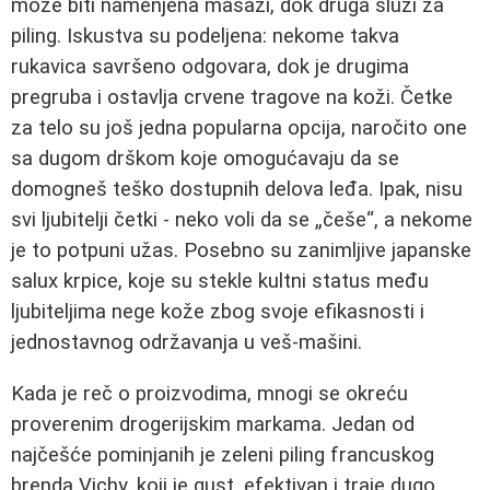
može biti namenjena masaži, dok druga služi za
piling. Iskustva su podeljena: nekome takva
rukavica savršeno odgovara, dok je drugima
pregruba i ostavlja crvene tragove na koži. Četke
za telo su još jedna popularna opcija, naročito one
sa dugom drškom koje omogućavaju da se
domogneš teško dostupnih delova leđa. Ipak, nisu
svi ljubitelji četki - neko voli da se „češe“, a nekome
je to potpuni užas. Posebno su zanimljive japanske
salux krpice, koje su stekle kultni status među
ljubiteljima nege kože zbog svoje efikasnosti i
jednostavnog održavanja u veš-mašini.
Kada je reč o proizvodima, mnogi se okreću
proverenim drogerijskim markama. Jedan od
najčešće pominjanih je zeleni piling francuskog
brenda Vichy, koji je gust, efektivan i traje dugo.