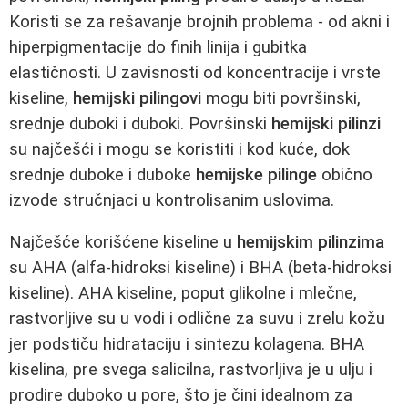
Koristi se za rešavanje brojnih problema - od akni i
hiperpigmentacije do finih linija i gubitka
elastičnosti. U zavisnosti od koncentracije i vrste
kiseline,
hemijski pilingovi
mogu biti površinski,
srednje duboki i duboki. Površinski
hemijski pilinzi
su najčešći i mogu se koristiti i kod kuće, dok
srednje duboke i duboke
hemijske pilinge
obično
izvode stručnjaci u kontrolisanim uslovima.
Najčešće korišćene kiseline u
hemijskim pilinzima
su AHA (alfa-hidroksi kiseline) i BHA (beta-hidroksi
kiseline). AHA kiseline, poput glikolne i mlečne,
rastvorljive su u vodi i odlične za suvu i zrelu kožu
jer podstiču hidrataciju i sintezu kolagena. BHA
kiselina, pre svega salicilna, rastvorljiva je u ulju i
prodire duboko u pore, što je čini idealnom za