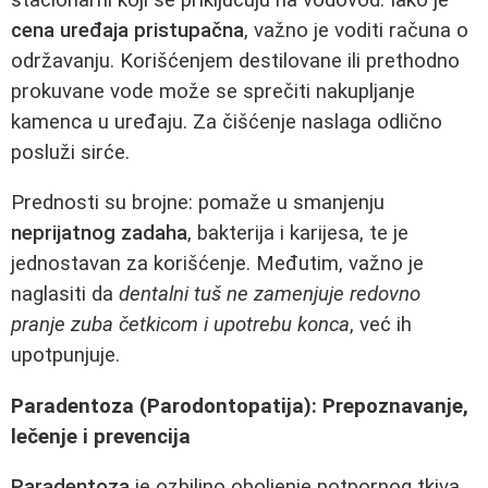
cena uređaja pristupačna
, važno je voditi računa o
održavanju. Korišćenjem destilovane ili prethodno
prokuvane vode može se sprečiti nakupljanje
kamenca u uređaju. Za čišćenje naslaga odlično
posluži sirće.
Prednosti su brojne: pomaže u smanjenju
neprijatnog zadaha
, bakterija i karijesa, te je
jednostavan za korišćenje. Međutim, važno je
naglasiti da
dentalni tuš ne zamenjuje redovno
pranje zuba četkicom i upotrebu konca
, već ih
upotpunjuje.
Paradentoza (Parodontopatija): Prepoznavanje,
lečenje i prevencija
Paradentoza
je ozbiljno oboljenje potpornog tkiva