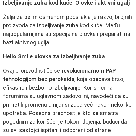
Izbeljivanje zuba kod kuće: Olovke i aktivni ugalj
Želja za belim osmehom podstakla je razvoj brojnih
proizvoda za
izbeljivanje zuba
kod kuće. Među
najpopularnijima su specijalne olovke i preparati na
bazi aktivnog uglja.
Hello Smile olovka za izbeljivanje zuba
Ovaj proizvod ističe se
revolucionarnom PAP
tehnologijom bez peroksida
, koja obećava brzo,
efikasno i bezbolno izbeljivanje. Korisnici na
forumima su uglavnom zadovoljni, navodeći da su
primetili promenu u nijansi zuba već nakon nekoliko
upotreba. Posebna prednost je što se smatra
pogodnim za korišćenje tokom dojenja, budući da
su svi sastojci ispitani i odobreni od strane