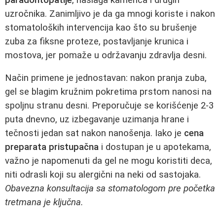
uzročnika. Zanimljivo je da ga mnogi koriste i nakon
stomatoloških intervencija kao što su brušenje
zuba za fiksne proteze, postavljanje krunica i
mostova, jer pomaže u održavanju zdravlja desni.
Način primene je jednostavan: nakon pranja zuba,
gel se blagim kružnim pokretima prstom nanosi na
spoljnu stranu desni. Preporučuje se korišćenje 2-3
puta dnevno, uz izbegavanje uzimanja hrane i
tečnosti jedan sat nakon nanošenja. Iako je
cena
preparata pristupačna
i dostupan je u apotekama,
važno je napomenuti da gel ne mogu koristiti deca,
niti odrasli koji su alergični na neki od sastojaka.
Obavezna konsultacija sa stomatologom pre početka
tretmana je ključna.