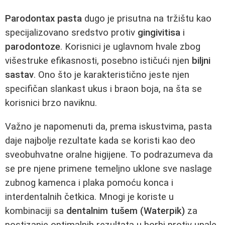
Parodontax pasta
dugo je prisutna na tržištu kao
specijalizovano sredstvo protiv
gingivitisa
i
parodontoze
. Korisnici je uglavnom hvale zbog
višestruke efikasnosti, posebno ističući njen
biljni
sastav
. Ono što je karakteristično jeste njen
specifičan slankast ukus i braon boja, na šta se
korisnici brzo naviknu.
Važno je napomenuti da, prema iskustvima, pasta
daje najbolje rezultate kada se koristi kao deo
sveobuhvatne oralne higijene. To podrazumeva da
se pre njene primene temeljno uklone sve naslage
zubnog kamenca i plaka pomoću konca i
interdentalnih četkica. Mnogi je koriste u
kombinaciji sa
dentalnim tušem (Waterpik)
za
postizanje optimalnih rezultata u borbi protiv upale