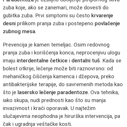
zuba koje, ako se zanemari, može dovesti do
gubitka zuba. Prvi simptomi su često
krvarenje
desni
prilikom pranja zuba i postepeno
povlačenje
zubnog mesa
.
Prevencija je kamen temeljac. Osim redovnog
pranja zuba i korišćenja konca, neprocenjivu ulogu
imaju
interdentalne četkice
i
dentalni tuš
. Kada se
bolest otkrije, lečenje može biti raznovrsno: od
mehaničkog čišćenja kamenca i džepova, preko
antibakterijske terapije, do savremenih metoda kao
što je
lasersko lečenje paradentoze
. Ova tehnika,
iako skupa, nudi prednosti kao što su manja
invazivnost i kraći oporavak. U najtežim
slučajevima neophodna je hirurška intervencija, pa
čak i ugradnja veštačke kosti.