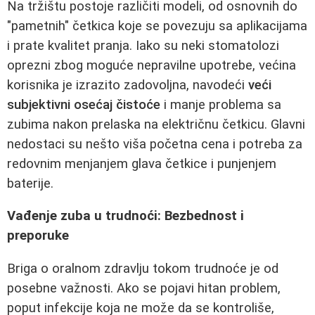
Na tržištu postoje različiti modeli, od osnovnih do
"pametnih" četkica koje se povezuju sa aplikacijama
i prate kvalitet pranja. Iako su neki stomatolozi
oprezni zbog moguće nepravilne upotrebe, većina
korisnika je izrazito zadovoljna, navodeći
veći
subjektivni osećaj čistoće
i manje problema sa
zubima nakon prelaska na električnu četkicu. Glavni
nedostaci su nešto viša početna cena i potreba za
redovnim menjanjem glava četkice i punjenjem
baterije.
Vađenje zuba u trudnoći: Bezbednost i
preporuke
Briga o oralnom zdravlju tokom trudnoće je od
posebne važnosti. Ako se pojavi hitan problem,
poput infekcije koja ne može da se kontroliše,