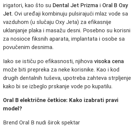
irigatori, kao što su
Dental Jet Prizma
i
Oral B Oxy
Jet
. Ovi uređaji kombinuju pulsirajući mlaz vode sa
vazduhom (u slučaju Oxy Jeta) za efikasnije
uklanjanje plaka i masažu desni. Posebno su korisni
za nosioce fiksnih aparata, implantata i osobe sa
povučenim desnima.
Iako se ističu po efikasnosti, njihova
visoka cena
može biti prepreka za neke korisnike. Kao i kod
drugih dentalnih tuševa, upotreba zahteva strpljenje
kako bi se izbeglo prskanje vode po kupatilu.
Oral B električne četkice: Kako izabrati pravi
model?
Brend Oral B nudi širok spektar