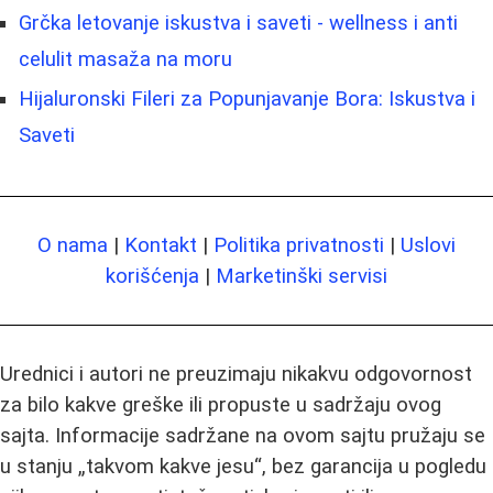
Grčka letovanje iskustva i saveti - wellness i anti
celulit masaža na moru
Hijaluronski Fileri za Popunjavanje Bora: Iskustva i
Saveti
O nama
|
Kontakt
|
Politika privatnosti
|
Uslovi
korišćenja
|
Marketinški servisi
Urednici i autori ne preuzimaju nikakvu odgovornost
za bilo kakve greške ili propuste u sadržaju ovog
sajta. Informacije sadržane na ovom sajtu pružaju se
u stanju „takvom kakve jesu“, bez garancija u pogledu