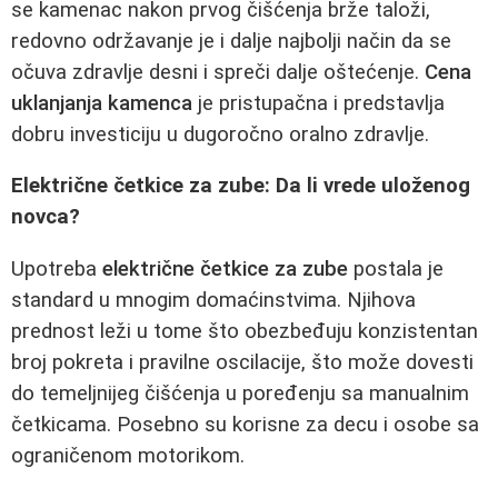
se kamenac nakon prvog čišćenja brže taloži,
redovno održavanje je i dalje najbolji način da se
očuva zdravlje desni i spreči dalje oštećenje.
Cena
uklanjanja kamenca
je pristupačna i predstavlja
dobru investiciju u dugoročno oralno zdravlje.
Električne četkice za zube: Da li vrede uloženog
novca?
Upotreba
električne četkice za zube
postala je
standard u mnogim domaćinstvima. Njihova
prednost leži u tome što obezbeđuju konzistentan
broj pokreta i pravilne oscilacije, što može dovesti
do temeljnijeg čišćenja u poređenju sa manualnim
četkicama. Posebno su korisne za decu i osobe sa
ograničenom motorikom.