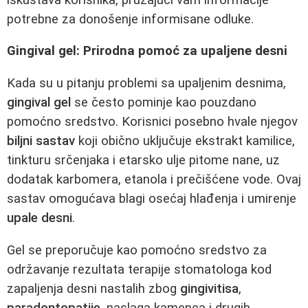
potrebne za donošenje informisane odluke.
Gingival gel: Prirodna pomoć za upaljene desni
Kada su u pitanju problemi sa upaljenim desnima,
gingival gel
se često pominje kao pouzdano
pomoćno sredstvo. Korisnici posebno hvale njegov
biljni sastav
koji obično uključuje ekstrakt kamilice,
tinkturu srčenjaka i etarsko ulje pitome nane, uz
dodatak karbomera, etanola i prečišćene vode. Ovaj
sastav omogućava blagi osećaj hlađenja i umirenje
upale desni
.
Gel se preporučuje kao pomoćno sredstvo za
održavanje rezultata terapije stomatologa kod
zapaljenja desni nastalih zbog
gingivitisa
,
paradontopatije
, naslaga kamenca i drugih