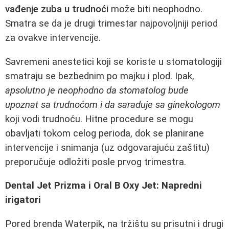
vađenje zuba u trudnoći
može biti neophodno.
Smatra se da je drugi trimestar najpovoljniji period
za ovakve intervencije.
Savremeni anestetici koji se koriste u stomatologiji
smatraju se bezbednim po majku i plod. Ipak,
apsolutno je neophodno da stomatolog bude
upoznat sa trudnoćom i da saraduje sa ginekologom
koji vodi trudnoću. Hitne procedure se mogu
obavljati tokom celog perioda, dok se planirane
intervencije i snimanja (uz odgovarajuću zaštitu)
preporučuje odložiti posle prvog trimestra.
Dental Jet Prizma i Oral B Oxy Jet: Napredni
irigatori
Pored brenda Waterpik, na tržištu su prisutni i drugi