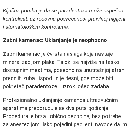
Ključna poruka je da se paradentoza može uspešno
kontrolisati uz redovnu posvećenost pravilnoj higijeni
i stomatološkim kontrolama.
Zubni kamenac: Uklanjanje je neophodno
Zubni kamenac
je čvrsta naslaga koja nastaje
mineralizacijom plaka. Taloži se najviše na teško
dostupnim mestima, posebno na unutrašnjoj strani
prednjih zuba i ispod linije desni, gde može biti
pokretač
paradentoze
i uzrok
lošeg zadaha
.
Profesionalno uklanjanje kamenca ultrazvučnim
aparatima preporučuje se dva puta godišnje.
Procedura je brza i obično bezbolna, bez potrebe
za anestezijom. Iako pojedini pacijenti navode da im