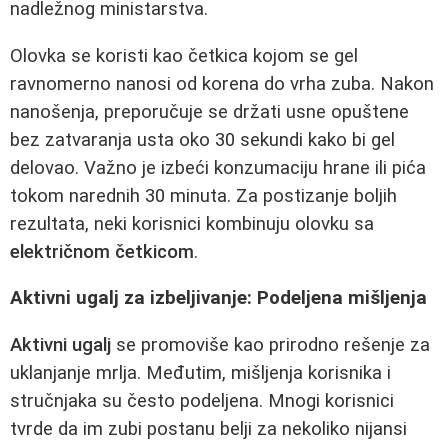
nadležnog ministarstva.
Olovka se koristi kao četkica kojom se gel
ravnomerno nanosi od korena do vrha zuba. Nakon
nanošenja, preporučuje se držati usne opuštene
bez zatvaranja usta oko 30 sekundi kako bi gel
delovao. Važno je izbeći konzumaciju hrane ili pića
tokom narednih 30 minuta. Za postizanje boljih
rezultata, neki korisnici kombinuju olovku sa
električnom četkicom
.
Aktivni ugalj za izbeljivanje: Podeljena mišljenja
Aktivni ugalj
se promoviše kao prirodno rešenje za
uklanjanje mrlja. Međutim, mišljenja korisnika i
stručnjaka su često podeljena. Mnogi korisnici
tvrde da im zubi postanu belji za nekoliko nijansi