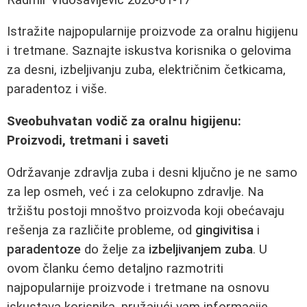
Istražite najpopularnije proizvode za oralnu higijenu
i tretmane. Saznajte iskustva korisnika o gelovima
za desni, izbeljivanju zuba, električnim četkicama,
paradentoz i više.
Sveobuhvatan vodič za oralnu higijenu:
Proizvodi, tretmani i saveti
Održavanje zdravlja zuba i desni ključno je ne samo
za lep osmeh, već i za celokupno zdravlje. Na
tržištu postoji mnoštvo proizvoda koji obećavaju
rešenja za različite probleme, od
gingivitisa
i
paradentoze
do želje za
izbeljivanjem zuba
. U
ovom članku ćemo detaljno razmotriti
najpopularnije proizvode i tretmane na osnovu
iskustava korisnika, pružajući vam informacije