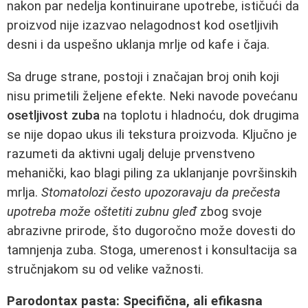
nakon par nedelja kontinuirane upotrebe, ističući da
proizvod nije izazvao nelagodnost kod osetljivih
desni i da uspešno uklanja mrlje od kafe i čaja.
Sa druge strane, postoji i značajan broj onih koji
nisu primetili željene efekte. Neki navode povećanu
osetljivost zuba
na toplotu i hladnoću, dok drugima
se nije dopao ukus ili tekstura proizvoda. Ključno je
razumeti da aktivni ugalj deluje prvenstveno
mehanički, kao blagi piling za uklanjanje površinskih
mrlja.
Stomatolozi često upozoravaju da prečesta
upotreba može oštetiti zubnu gleđ
zbog svoje
abrazivne prirode, što dugoročno može dovesti do
tamnjenja zuba. Stoga, umerenost i konsultacija sa
stručnjakom su od velike važnosti.
Parodontax pasta: Specifična, ali efikasna