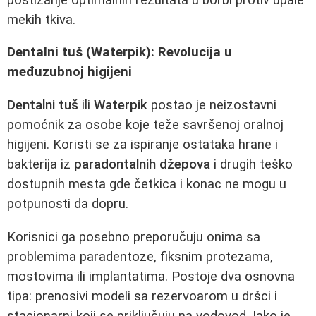
mekih tkiva.
Dentalni tuš (Waterpik): Revolucija u
međuzubnoj higijeni
Dentalni tuš
ili
Waterpik
postao je neizostavni
pomoćnik za osobe koje teže savršenoj oralnoj
higijeni. Koristi se za ispiranje ostataka hrane i
bakterija iz
paradontalnih džepova
i drugih teško
dostupnih mesta gde četkica i konac ne mogu u
potpunosti da dopru.
Korisnici ga posebno preporučuju onima sa
problemima paradentoze, fiksnim protezama,
mostovima ili implantatima. Postoje dva osnovna
tipa: prenosivi modeli sa rezervoarom u dršci i
stacionarni koji se priključuju na vodovod. Iako je