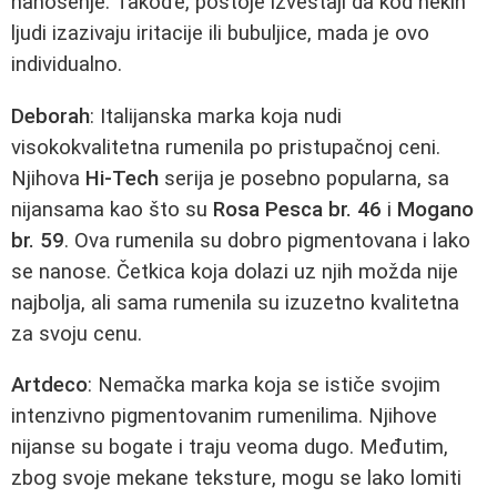
nanošenje. Takođe, postoje izveštaji da kod nekih
ljudi izazivaju iritacije ili bubuljice, mada je ovo
individualno.
Deborah
: Italijanska marka koja nudi
visokokvalitetna rumenila po pristupačnoj ceni.
Njihova
Hi-Tech
serija je posebno popularna, sa
nijansama kao što su
Rosa Pesca br. 46
i
Mogano
br. 59
. Ova rumenila su dobro pigmentovana i lako
se nanose. Četkica koja dolazi uz njih možda nije
najbolja, ali sama rumenila su izuzetno kvalitetna
za svoju cenu.
Artdeco
: Nemačka marka koja se ističe svojim
intenzivno pigmentovanim rumenilima. Njihove
nijanse su bogate i traju veoma dugo. Međutim,
zbog svoje mekane teksture, mogu se lako lomiti