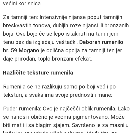
većini korisnica.
Za tamniji ten: Intenzivnije nijanse poput tamnijih
breskvastih tonova, dubljih roze nijansi ili bronzanih
boja. Ove boje će se lepo istaknuti na tamnijem
tenu bez da izgledaju veštački.
Deborah rumenilo
br. 59 Mogano
je odlična opcija za tamniji ten jer
daje prirodan, toplo bronzani efekat.
Različite teksture rumenila
Rumenila se ne razlikuju samo po boji već i po
teksturi, a svaka ima svoje prednosti i mane:
Puder rumenila: Ovo je najčešći oblik rumenila. Lako
se nanosi i obično je veoma pigmentovano. Može
biti mat ili sa blagim sjajem. Savršeno je za masniju