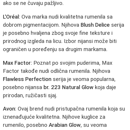
ako se ne čuvaju pažljivo.
L'Oréal
: Ova marka nudi kvalitetna rumenila sa
dobrom pigmentacijom. Njihova
Blush Delice
serija
je posebno hvaljena zbog svoje fine teksture i
prirodnog izgleda na licu. Izbor nijansi može biti
ograničen u poređenju sa drugim markama.
Max Factor
: Poznat po svojim puderima, Max
Factor takođe nudi odlična rumenila. Njihova
Flawless Perfection
serija je veoma popularna,
posebno nijansa
br. 223 Natural Glow
koja daje
prirodan, ružičasti sjaj.
Avon
: Ovaj brend nudi pristupačna rumenila koja su
iznenađujuće kvalitetna. Njihove kuglice za
rumenilo, posebno
Arabian Glow
, su veoma