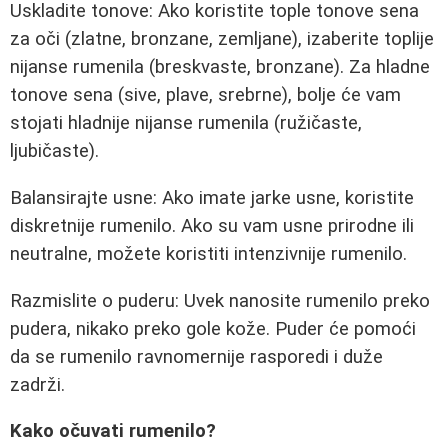
Uskladite tonove: Ako koristite tople tonove sena
za oči (zlatne, bronzane, zemljane), izaberite toplije
nijanse rumenila (breskvaste, bronzane). Za hladne
tonove sena (sive, plave, srebrne), bolje će vam
stojati hladnije nijanse rumenila (ružičaste,
ljubičaste).
Balansirajte usne: Ako imate jarke usne, koristite
diskretnije rumenilo. Ako su vam usne prirodne ili
neutralne, možete koristiti intenzivnije rumenilo.
Razmislite o puderu: Uvek nanosite rumenilo preko
pudera, nikako preko gole kože. Puder će pomoći
da se rumenilo ravnomernije rasporedi i duže
zadrži.
Kako očuvati rumenilo?