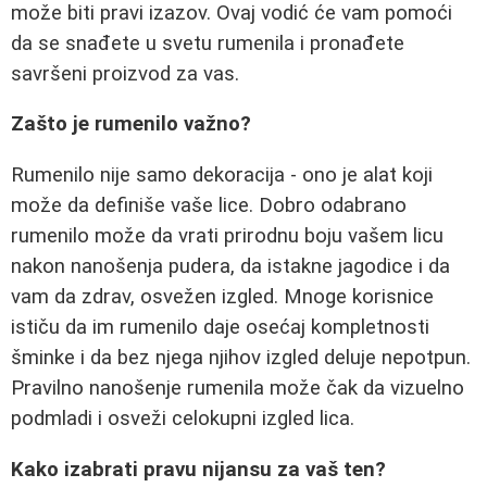
može biti pravi izazov. Ovaj vodić će vam pomoći
da se snađete u svetu rumenila i pronađete
savršeni proizvod za vas.
Zašto je rumenilo važno?
Rumenilo nije samo dekoracija - ono je alat koji
može da definiše vaše lice. Dobro odabrano
rumenilo može da vrati prirodnu boju vašem licu
nakon nanošenja pudera, da istakne jagodice i da
vam da zdrav, osvežen izgled. Mnoge korisnice
ističu da im rumenilo daje osećaj kompletnosti
šminke i da bez njega njihov izgled deluje nepotpun.
Pravilno nanošenje rumenila može čak da vizuelno
podmladi i osveži celokupni izgled lica.
Kako izabrati pravu nijansu za vaš ten?