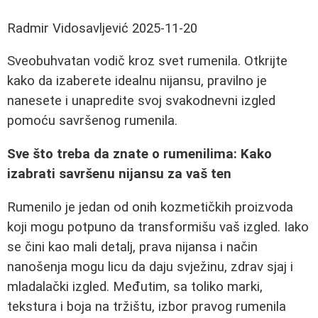
Radmir Vidosavljević
2025-11-20
Sveobuhvatan vodič kroz svet rumenila. Otkrijte
kako da izaberete idealnu nijansu, pravilno je
nanesete i unapredite svoj svakodnevni izgled
pomoću savršenog rumenila.
Sve što treba da znate o rumenilima: Kako
izabrati savršenu nijansu za vaš ten
Rumenilo je jedan od onih kozmetičkih proizvoda
koji mogu potpuno da transformišu vaš izgled. Iako
se čini kao mali detalj, prava nijansa i način
nanošenja mogu licu da daju svježinu, zdrav sjaj i
mladalački izgled. Međutim, sa toliko marki,
tekstura i boja na tržištu, izbor pravog rumenila