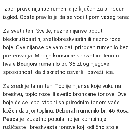
Izbor prave nijanse rumenila je ključan za prirodan
izgled. Opšte pravilo je da se vodi tipom vašeg tena:
Za svetli ten: Svetle, nežne nijanse poput
bledoružičastih, svetlobreskvastih ili nežno roze
boje. Ove nijanse će vam dati prirodan rumenilo bez
preterivanja. Mnoge korisnice sa svetlim tenom
hvale
Bourjois rumenilo br. 35
zbog njegove
sposobnosti da diskretno osvetli i osveži lice.
Za srednje tamn ten: Toplije nijanse koje vuku na
breskvu, toplo roze ili svetlo bronzane tonove. Ove
boje će se lepo stopiti sa prirodnim tonom vaše
kože i dati joj toplinu.
Deborah rumenilo br. 46 Rosa
Pesca
je izuzetno popularno jer kombinuje
ružičaste i breskvaste tonove koji odlično stoje