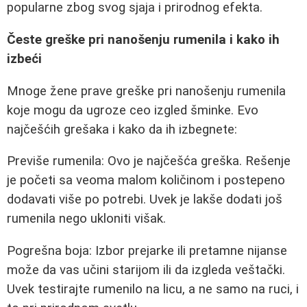
popularne zbog svog sjaja i prirodnog efekta.
Česte greške pri nanošenju rumenila i kako ih
izbeći
Mnoge žene prave greške pri nanošenju rumenila
koje mogu da ugroze ceo izgled šminke. Evo
najčešćih grešaka i kako da ih izbegnete:
Previše rumenila: Ovo je najčešća greška. Rešenje
je početi sa veoma malom količinom i postepeno
dodavati više po potrebi. Uvek je lakše dodati još
rumenila nego ukloniti višak.
Pogrešna boja: Izbor prejarke ili pretamne nijanse
može da vas učini starijom ili da izgleda veštački.
Uvek testirajte rumenilo na licu, a ne samo na ruci, i