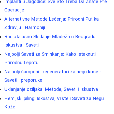
Implanti u Jagodice: Sve Što Treba Da Znate Pre
Operacije
Alternativne Metode Lečenja: Prirodni Put ka
Zdravlju i Harmoniji
Radiotalasno Skidanje Mladeža u Beogradu:
Iskustva i Saveti
Najbolji Saveti za Sminkanje: Kako Istaknuti
Prirodnu Lepotu
Najbolji šamponi i regeneratori za negu kose -
Saveti i preporuke
Uklanjanje oziljaka: Metode, Saveti i Iskustva
Hemijski piling: Iskustva, Vrste i Saveti za Negu
Kože