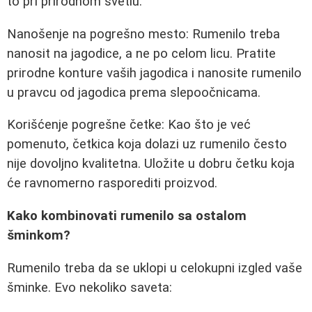
to pri prirodnom svetlu.
Nanošenje na pogrešno mesto: Rumenilo treba
nanosit na jagodice, a ne po celom licu. Pratite
prirodne konture vaših jagodica i nanosite rumenilo
u pravcu od jagodica prema slepoočnicama.
Korišćenje pogrešne četke: Kao što je već
pomenuto, četkica koja dolazi uz rumenilo često
nije dovoljno kvalitetna. Uložite u dobru četku koja
će ravnomerno rasporediti proizvod.
Kako kombinovati rumenilo sa ostalom
šminkom?
Rumenilo treba da se uklopi u celokupni izgled vaše
šminke. Evo nekoliko saveta: