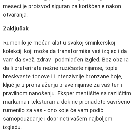
meseci je proizvod siguran za korišćenje nakon
otvaranja.
Zaključak
Rumenilo je moćan alat u svakoj šminkerskoj
kolekciji koji može da transformiše vaš izgled i da
vam da svež, zdrav i podmlađen izgled. Bez obzira
da li preferirate nežne ružičaste nijanse, tople
breskvaste tonove ili intenzivnije bronzane boje,
ključ je u pronalaženju prave nijanse za vaš ten i
pravilnom nanošenju. Eksperimentišite sa različitim
markama i teksturama dok ne pronađete savršeno
rumenilo za vas - ono koje će vam podići
samopouzdanje i doprineti vašem najboljem
izgledu.