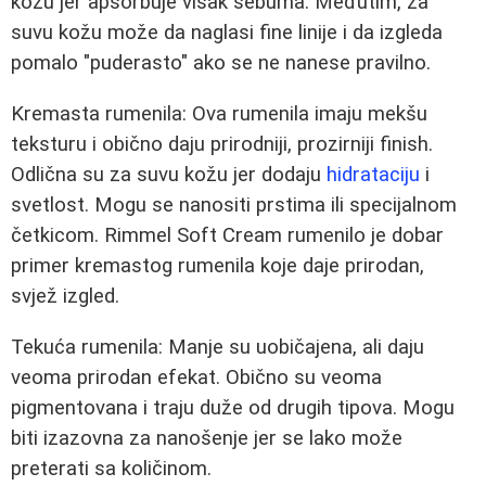
kožu jer apsorbuje višak sebuma. Međutim, za
suvu kožu može da naglasi fine linije i da izgleda
pomalo "puderasto" ako se ne nanese pravilno.
Kremasta rumenila: Ova rumenila imaju mekšu
teksturu i obično daju prirodniji, prozirniji finish.
Odlična su za suvu kožu jer dodaju
hidrataciju
i
svetlost. Mogu se nanositi prstima ili specijalnom
četkicom. Rimmel Soft Cream rumenilo je dobar
primer kremastog rumenila koje daje prirodan,
svjež izgled.
Tekuća rumenila: Manje su uobičajena, ali daju
veoma prirodan efekat. Obično su veoma
pigmentovana i traju duže od drugih tipova. Mogu
biti izazovna za nanošenje jer se lako može
preterati sa količinom.