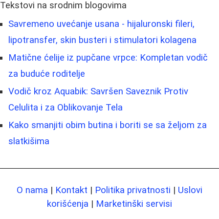
Tekstovi na srodnim blogovima
Savremeno uvećanje usana - hijaluronski fileri,
lipotransfer, skin busteri i stimulatori kolagena
Matične ćelije iz pupčane vrpce: Kompletan vodič
za buduće roditelje
Vodič kroz Aquabik: Savršen Saveznik Protiv
Celulita i za Oblikovanje Tela
Kako smanjiti obim butina i boriti se sa željom za
slatkišima
O nama
|
Kontakt
|
Politika privatnosti
|
Uslovi
korišćenja
|
Marketinški servisi