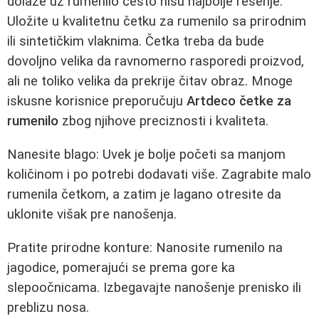
dolaze uz rumenilo često nisu najbolje rešenje.
Uložite u kvalitetnu četku za rumenilo sa prirodnim
ili sintetičkim vlaknima. Četka treba da bude
dovoljno velika da ravnomerno rasporedi proizvod,
ali ne toliko velika da prekrije čitav obraz. Mnoge
iskusne korisnice preporučuju
Artdeco četke za
rumenilo
zbog njihove preciznosti i kvaliteta.
Nanesite blago: Uvek je bolje početi sa manjom
količinom i po potrebi dodavati više. Zagrabite malo
rumenila četkom, a zatim je lagano otresite da
uklonite višak pre nanošenja.
Pratite prirodne konture: Nanosite rumenilo na
jagodice, pomerajući se prema gore ka
slepoočnicama. Izbegavajte nanošenje prenisko ili
preblizu nosa.