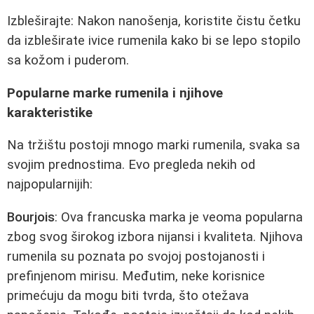
Izbleširajte: Nakon nanošenja, koristite čistu četku
da izbleširate ivice rumenila kako bi se lepo stopilo
sa kožom i puderom.
Popularne marke rumenila i njihove
karakteristike
Na tržištu postoji mnogo marki rumenila, svaka sa
svojim prednostima. Evo pregleda nekih od
najpopularnijih:
Bourjois
: Ova francuska marka je veoma popularna
zbog svog širokog izbora nijansi i kvaliteta. Njihova
rumenila su poznata po svojoj postojanosti i
prefinjenom mirisu. Međutim, neke korisnice
primećuju da mogu biti tvrda, što otežava