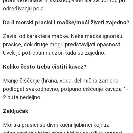
pitati veterinara ili iskusnog vlasnika za pomoć pri
određivanju pola.
Da li morski prasici i mačke/moći živeti zajedno?
Zavisi od karaktera mačke. Neke mačke ignorišu
prasice, dok druge mogu predstavljati opasnost.
Uvek je potreban nadzor kada su zajedno.
Koliko često treba čistiti kavez?
Manje čišćenje (hrana, voda, delimična zamena
podloge) svakodnevno, potpuno čišćenje kaveza 1-
2 puta nedeljno.
Zaključak
Morski prasici su divni kućni ljubimci koji uz