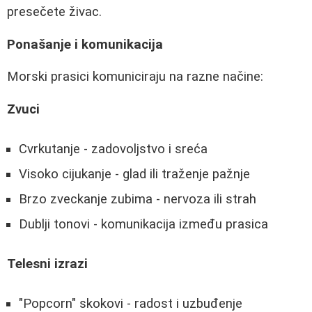
presečete živac.
Ponašanje i komunikacija
Morski prasici komuniciraju na razne načine:
Zvuci
Cvrkutanje - zadovoljstvo i sreća
Visoko cijukanje - glad ili traženje pažnje
Brzo zveckanje zubima - nervoza ili strah
Dublji tonovi - komunikacija između prasica
Telesni izrazi
"Popcorn" skokovi - radost i uzbuđenje