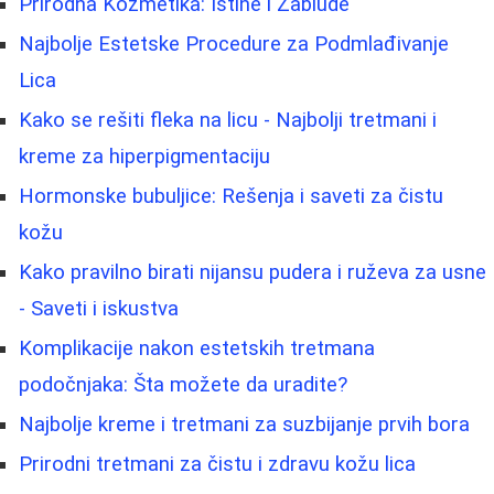
Prirodna Kozmetika: Istine i Zablude
Najbolje Estetske Procedure za Podmlađivanje
Lica
Kako se rešiti fleka na licu - Najbolji tretmani i
kreme za hiperpigmentaciju
Hormonske bubuljice: Rešenja i saveti za čistu
kožu
Kako pravilno birati nijansu pudera i ruževa za usne
- Saveti i iskustva
Komplikacije nakon estetskih tretmana
podočnjaka: Šta možete da uradite?
Najbolje kreme i tretmani za suzbijanje prvih bora
Prirodni tretmani za čistu i zdravu kožu lica