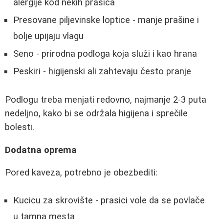
alergije kod nekih prasica
Presovane piljevinske loptice - manje prašine i
bolje upijaju vlagu
Seno - prirodna podloga koja služi i kao hrana
Peskiri - higijenski ali zahtevaju često pranje
Podlogu treba menjati redovno, najmanje 2-3 puta
nedeljno, kako bi se održala higijena i sprečile
bolesti.
Dodatna oprema
Pored kaveza, potrebno je obezbediti:
Kucicu za skrovište - prasici vole da se povlače
u tamna mesta