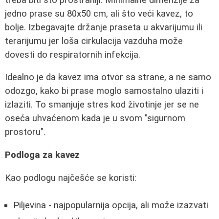
jedno prase su 80x50 cm, ali što veći kavez, to
bolje. Izbegavajte držanje praseta u akvarijumu ili
terarijumu jer loša cirkulacija vazduha može
dovesti do respiratornih infekcija.
Idealno je da kavez ima otvor sa strane, a ne samo
odozgo, kako bi prase moglo samostalno ulaziti i
izlaziti. To smanjuje stres kod životinje jer se ne
oseća uhvaćenom kada je u svom "sigurnom
prostoru".
Podloga za kavez
Kao podlogu najčešće se koristi:
Piljevina - najpopularnija opcija, ali može izazvati