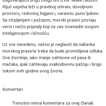
odgovarajuću brigu mogu biti izvor velike radosti.
Ključ uspeha leži u pravilnoj ishrani, dovoljnom
prostoru, redovnoj higijeni i, naravno, puno ljubavi.
Sa strpljenjem i pažnjom, morski prasici postaju
verni i nežni prijatelji koji će vas iznenaditi svojom
inteligencijom i ličnošću.
Uz sve navedeno, važno je naglasiti da nabavka
morskog praseta treba da bude promišljena odluka.
Ove životinje, iako manje zahtevne od pasa ili
mačaka, ipak zahtevaju svakodnevnu pažnju i brigu
tokom svih godina svog života.
Komentari
Trenutno nema komentara za ovaj članak.