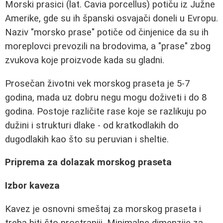
Morski prasici (lat. Cavia porcellus) potiču iz Južne
Amerike, gde su ih španski osvajači doneli u Evropu.
Naziv "morsko prase" potiče od činjenice da su ih
moreplovci prevozili na brodovima, a "prase" zbog
zvukova koje proizvode kada su gladni.
Prosečan životni vek morskog praseta je 5-7
godina, mada uz dobru negu mogu doživeti i do 8
godina. Postoje različite rase koje se razlikuju po
dužini i strukturi dlake - od kratkodlakih do
dugodlakih kao što su peruvian i sheltie.
Priprema za dolazak morskog praseta
Izbor kaveza
Kavez je osnovni smeštaj za morskog praseta i
treba biti što prostraniji. Minimalne dimenzije za