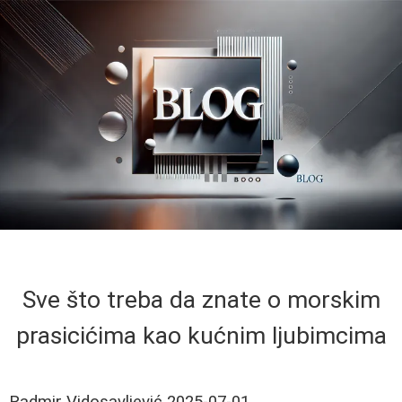
Sve što treba da znate o morskim
prasicićima kao kućnim ljubimcima
Radmir Vidosavljević
2025-07-01