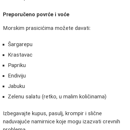
Preporučeno povrće i voće
Morskim prasicićima možete davati:
Šargarepu
Krastavac
Papriku
Endiviju
Jabuku
Zelenu salatu (retko, u malim količinama)
Izbegavajte kupus, pasulj, krompir i slične
naduvajuće namirnice koje mogu izazvati crevnih
problema.