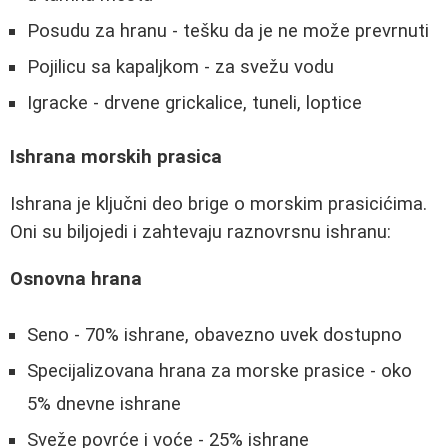
Posudu za hranu - tešku da je ne može prevrnuti
Pojilicu sa kapaljkom - za svežu vodu
Igracke - drvene grickalice, tuneli, loptice
Ishrana morskih prasica
Ishrana je ključni deo brige o morskim prasicićima.
Oni su biljojedi i zahtevaju raznovrsnu ishranu:
Osnovna hrana
Seno - 70% ishrane, obavezno uvek dostupno
Specijalizovana hrana za morske prasice - oko
5% dnevne ishrane
Sveže povrće i voće - 25% ishrane