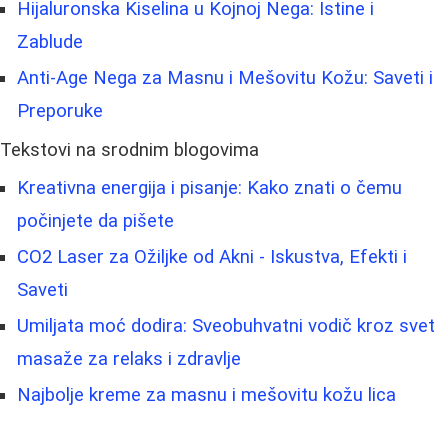
Hijaluronska Kiselina u Kojnoj Nega: Istine i
Zablude
Anti-Age Nega za Masnu i Mešovitu Kožu: Saveti i
Preporuke
Tekstovi na srodnim blogovima
Kreativna energija i pisanje: Kako znati o čemu
počinjete da pišete
CO2 Laser za Ožiljke od Akni - Iskustva, Efekti i
Saveti
Umiljata moć dodira: Sveobuhvatni vodič kroz svet
masaže za relaks i zdravlje
Najbolje kreme za masnu i mešovitu kožu lica