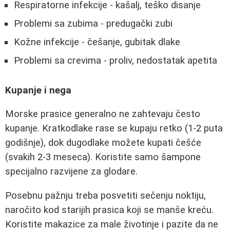
Respiratorne infekcije - kašalj, teško disanje
Problemi sa zubima - predugački zubi
Kožne infekcije - češanje, gubitak dlake
Problemi sa crevima - proliv, nedostatak apetita
Kupanje i nega
Morske prasice generalno ne zahtevaju često
kupanje. Kratkodlake rase se kupaju retko (1-2 puta
godišnje), dok dugodlake možete kupati češće
(svakih 2-3 meseca). Koristite samo šampone
specijalno razvijene za glodare.
Posebnu pažnju treba posvetiti sečenju noktiju,
naročito kod starijih prasica koji se manše kreću.
Koristite makazice za male životinje i pazite da ne