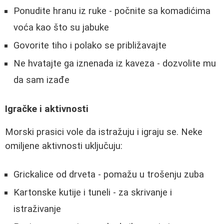
Ponudite hranu iz ruke - počnite sa komadićima
voća kao što su jabuke
Govorite tiho i polako se približavajte
Ne hvatajte ga iznenada iz kaveza - dozvolite mu
da sam izađe
Igračke i aktivnosti
Morski prasici vole da istražuju i igraju se. Neke
omiljene aktivnosti uključuju:
Grickalice od drveta - pomažu u trošenju zuba
Kartonske kutije i tuneli - za skrivanje i
istraživanje