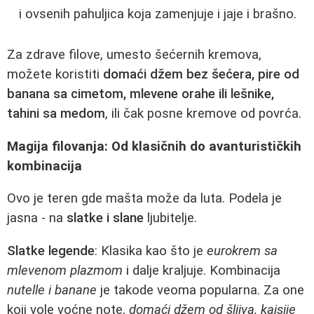
i ovsenih pahuljica koja zamenjuje i jaje i brašno.
Za zdrave filove, umesto šećernih kremova,
možete koristiti
domaći džem bez šećera, pire od
banana sa cimetom, mlevene orahe ili lešnike,
tahini sa medom
, ili čak posne kremove od povrća.
Magija filovanja: Od klasičnih do avanturističkih
kombinacija
Ovo je teren gde mašta može da luta. Podela je
jasna - na
slatke i slane
ljubitelje.
Slatke legende
: Klasika kao što je
eurokrem sa
mlevenom plazmom
i dalje kraljuje. Kombinacija
nutelle i banane
je takode veoma popularna. Za one
koji vole voćne note,
domaći džem od šljiva, kajsije