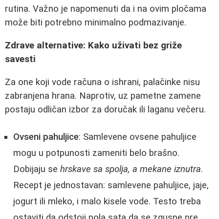
rutina. Važno je napomenuti da i na ovim pločama
može biti potrebno minimalno podmazivanje.
Zdrave alternative: Kako uživati bez griže
savesti
Za one koji vode računa o ishrani, palačinke nisu
zabranjena hrana. Naprotiv, uz pametne zamene
postaju odličan izbor za doručak ili laganu večeru.
Ovseni pahuljice
: Samlevene ovsene pahuljice
mogu u potpunosti zameniti belo brašno.
Dobijaju se
hrskave sa spolja, a mekane iznutra
.
Recept je jednostavan: samlevene pahuljice, jaje,
jogurt ili mleko, i malo kisele vode. Testo treba
ostaviti da odstoji pola sata da se zgusne pre