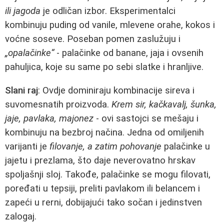
ili jagoda
je odličan izbor. Eksperimentalci
kombinuju puding od vanile, mlevene orahe, kokos i
voćne soseve. Poseban pomen zaslužuju i
„opalаčinke“
- palačinke od banane, jaja i ovsenih
pahuljica, koje su same po sebi slatke i hranljive.
Slani raj
: Ovdje dominiraju kombinacije sireva i
suvomesnatih proizvoda.
Krem sir, kačkavalj, šunka,
jaje, pavlaka, majonez
- ovi sastojci se mešaju i
kombinuju na bezbroj načina. Jedna od omiljenih
varijanti je
filovanje, a zatim pohovanje
palačinke u
jajetu i prezlama, što daje neverovatno hrskav
spoljašnji sloj. Takođe, palačinke se mogu filovati,
poređati u tepsiji, preliti pavlakom ili belancem i
zapeći u rerni, dobijajući tako sočan i jedinstven
zalogaj.