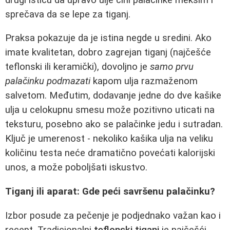
sprečava da se lepe za tiganj.
Praksa pokazuje da je istina negde u sredini. Ako
imate kvalitetan, dobro zagrejan tiganj (najčešće
teflonski ili keramički), dovoljno je
samo prvu
palačinku podmazati
kapom ulja razmaženom
salvetom. Međutim, dodavanje jedne do dve kašike
ulja u celokupnu smesu može pozitivno uticati na
teksturu, posebno ako se palačinke jedu i sutradan.
Ključ je umerenost - nekoliko kašika ulja na veliku
količinu testa neće dramatično povećati kalorijski
unos, a može poboljšati iskustvo.
Tiganj ili aparat: Gde peći savršenu palačinku?
Izbor posude za pečenje je podjednako važan kao i
recept. Tradicionalni
teflonski tiganj
je najčešći