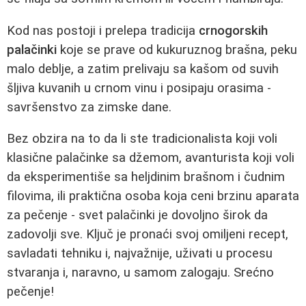
Kod nas postoji i prelepa tradicija
crnogorskih
palačinki
koje se prave od kukuruznog brašna, peku
malo deblje, a zatim prelivaju sa kašom od suvih
šljiva kuvanih u crnom vinu i posipaju orasima -
savršenstvo za zimske dane.
Bez obzira na to da li ste tradicionalista koji voli
klasične palačinke sa džemom, avanturista koji voli
da eksperimentiše sa heljdinim brašnom i čudnim
filovima, ili praktična osoba koja ceni brzinu aparata
za pečenje - svet palačinki je dovoljno širok da
zadovolji sve. Ključ je pronaći svoj omiljeni recept,
savladati tehniku i, najvažnije, uživati u procesu
stvaranja i, naravno, u samom zalogaju. Srećno
pečenje!