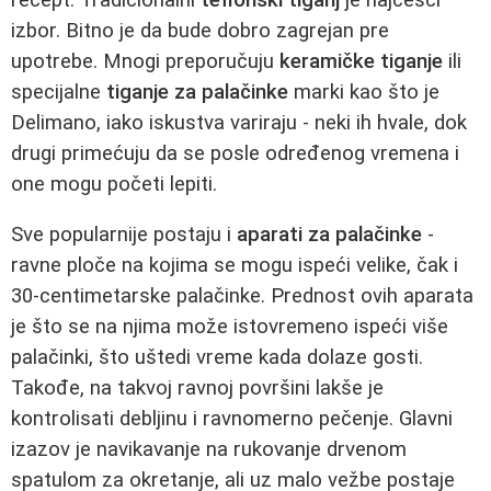
izbor. Bitno je da bude dobro zagrejan pre
upotrebe. Mnogi preporučuju
keramičke tiganje
ili
specijalne
tiganje za palačinke
marki kao što je
Delimano, iako iskustva variraju - neki ih hvale, dok
drugi primećuju da se posle određenog vremena i
one mogu početi lepiti.
Sve popularnije postaju i
aparati za palačinke
-
ravne ploče na kojima se mogu ispeći velike, čak i
30-centimetarske palačinke. Prednost ovih aparata
je što se na njima može istovremeno ispeći više
palačinki, što uštedi vreme kada dolaze gosti.
Takođe, na takvoj ravnoj površini lakše je
kontrolisati debljinu i ravnomerno pečenje. Glavni
izazov je navikavanje na rukovanje drvenom
spatulom za okretanje, ali uz malo vežbe postaje