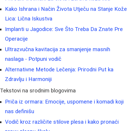
Kako Ishrana i Način Života Utječu na Stanje Kože
Lica: Lična Iskustva
Implanti u Jagodice: Sve Što Treba Da Znate Pre
Operacije
Ultrazvučna kavitacija za smanjenje masnih
naslaga - Potpuni vodič
Alternativne Metode Lečenja: Prirodni Put ka
Zdravlju i Harmoniji
Tekstovi na srodnim blogovima
Priča iz ormara: Emocije, uspomene i komadi koji
nas definišu
Vodič kroz različite stilove plesa i kako pronaći