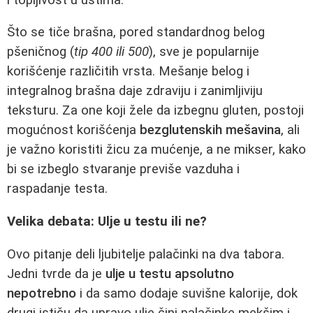
Što se tiče brašna, pored standardnog belog
pšeničnog (
tip 400 ili 500
), sve je popularnije
korišćenje različitih vrsta. Mešanje belog i
integralnog brašna daje zdraviju i zanimljiviju
teksturu. Za one koji žele da izbegnu gluten, postoji
mogućnost korišćenja
bezglutenskih mešavina
, ali
je važno koristiti žicu za mućenje, a ne mikser, kako
bi se izbeglo stvaranje previše vazduha i
raspadanje testa.
Velika debata: Ulje u testu ili ne?
Ovo pitanje deli ljubitelje palačinki na dva tabora.
Jedni tvrde da je
ulje u testu apsolutno
nepotrebno
i da samo dodaje suvišne kalorije, dok
drugi ističu da upravo ulje čini palačinke mekšim i