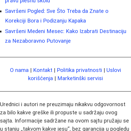
pravu plesnu školu
Savršeni Pogled: Sve Što Treba da Znate o
Korekciji Bora i Podizanju Kapaka
Savršeni Medeni Mesec: Kako Izabrati Destinaciju
za Nezaboravno Putovanje
O nama
|
Kontakt
|
Politika privatnosti
|
Uslovi
korišćenja
|
Marketinški servisi
Urednici i autori ne preuzimaju nikakvu odgovornost
za bilo kakve greške ili propuste u sadržaju ovog
sajta. Informacije sadržane na ovom sajtu pružaju se
u stanju „takvom kakve jesu“, bez garancija u pogledu