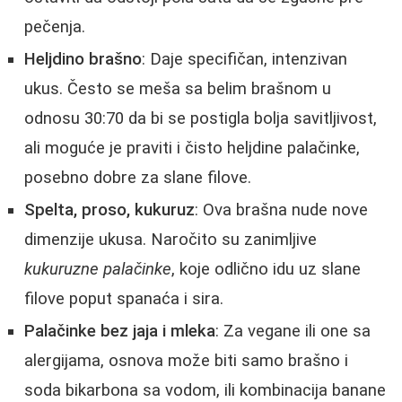
pečenja.
Heljdino brašno
: Daje specifičan, intenzivan
ukus. Često se meša sa belim brašnom u
odnosu 30:70 da bi se postigla bolja savitljivost,
ali moguće je praviti i čisto heljdine palačinke,
posebno dobre za slane filove.
Spelta, proso, kukuruz
: Ova brašna nude nove
dimenzije ukusa. Naročito su zanimljive
kukuruzne palačinke
, koje odlično idu uz slane
filove poput spanaća i sira.
Palačinke bez jaja i mleka
: Za vegane ili one sa
alergijama, osnova može biti samo brašno i
soda bikarbona sa vodom, ili kombinacija banane