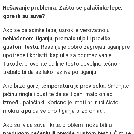
Rešavanje problema: Zašto se palačinke lepe,
gore ili su suve?
Ako se palačinke lepe, uzrok je verovatno u
nehlađenom tiganju, premalo ulja ili previše
gustom testu
. Rešenje je dobro zagrejati tiganj pre
upotrebe i koristiti kap ulja za podmazivanje.
Takođe, proverite da li je testo dovoljno tečno -
trebalo bi da se lako razliva po tiganju.
Ako brzo gore,
temperatura je previsoka
. Smanjite
jačinu ringle i pustite da se tiganj malo ohladi
između palačinki. Korisno je imati pri ruci čisto
mokru krpu da se dno tiganja brzo ohladi.
Ako su ivice suve i krte, problem može biti u
predugom pečenju ili previše gustom testu
. Čim se