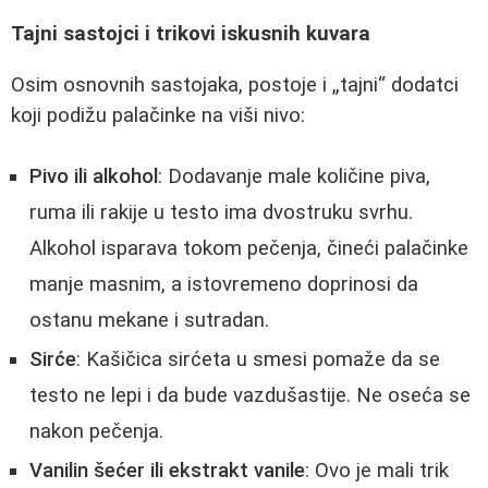
Tajni sastojci i trikovi iskusnih kuvara
Osim osnovnih sastojaka, postoje i „tajni“ dodatci
koji podižu palačinke na viši nivo:
Pivo ili alkohol
: Dodavanje male količine piva,
ruma ili rakije u testo ima dvostruku svrhu.
Alkohol isparava tokom pečenja, čineći palačinke
manje masnim, a istovremeno doprinosi da
ostanu mekane i sutradan.
Sirće
: Kašičica sirćeta u smesi pomaže da se
testo ne lepi i da bude vazdušastije. Ne oseća se
nakon pečenja.
Vanilin šećer ili ekstrakt vanile
: Ovo je mali trik