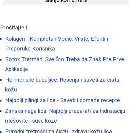
Slanje komentara
Pročitajte i...
Kolagen - Kompletan Vodič: Vrste, Efekti i
Preporuke Korisnika
Botox Tretman: Sve Što Treba da Znaš Pre Prve
Aplikacije
Hormonske bubuljice: Rešenja i saveti za čistu
kožu
Najbolji pilingi za lice - Saveti i domaće recepte
Zimska nega lica: Najbolji preparati za hidrataciju
mešovite i suve kože
Prirodni tretmani za čistu i zdravu kožu lica