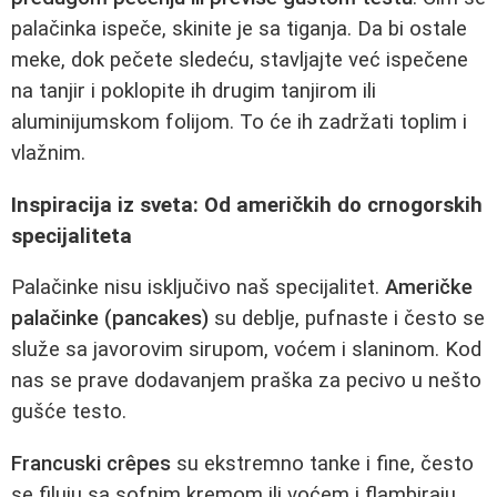
palačinka ispeče, skinite je sa tiganja. Da bi ostale
meke, dok pečete sledeću, stavljajte već ispečene
na tanjir i poklopite ih drugim tanjirom ili
aluminijumskom folijom. To će ih zadržati toplim i
vlažnim.
Inspiracija iz sveta: Od američkih do crnogorskih
specijaliteta
Palačinke nisu isključivo naš specijalitet.
Američke
palačinke (pancakes)
su deblje, pufnaste i često se
služe sa javorovim sirupom, voćem i slaninom. Kod
nas se prave dodavanjem praška za pecivo u nešto
gušće testo.
Francuski crêpes
su ekstremno tanke i fine, često
se filuju sa sofnim kremom ili voćem i flambiraju.