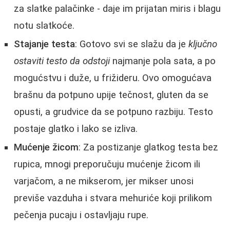
za slatke palačinke - daje im prijatan miris i blagu
notu slatkoće.
Stajanje testa
: Gotovo svi se slažu da je
ključno
ostaviti testo da odstoji
najmanje pola sata, a po
mogućstvu i duže, u frižideru. Ovo omogućava
brašnu da potpuno upije tečnost, gluten da se
opusti, a grudvice da se potpuno razbiju. Testo
postaje glatko i lako se izliva.
Mućenje žicom
: Za postizanje glatkog testa bez
rupica, mnogi preporučuju mućenje žicom ili
varjačom, a ne mikserom, jer mikser unosi
previše vazduha i stvara mehuriće koji prilikom
pečenja pucaju i ostavljaju rupe.