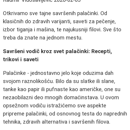
Otkrivamo sve tajne savršenih palačinki. Od
klasičnih do zdravih varijanti, saveti za pečenje,
izbor tiganja i mašina, te najukusniji filovi. Sve što
treba da znate na jednom mestu.
Savršeni vodič kroz svet palačinki: Recepti,
trikovi i saveti
Palačinke - jednostavno jelo koje oduzima dah
svojom raznolikošću. Bilo da su slatke ili slane,
tanke kao papir ili pufnaste kao američke, one su
nezaobilazni deo mnogih domaćinstava. U ovom
opsežnom vodiču istražićemo sve aspekte
pripreme palačinki, od osnovnog testa do naprednih
tehnika, zdravih alternativa i savršenih filova.