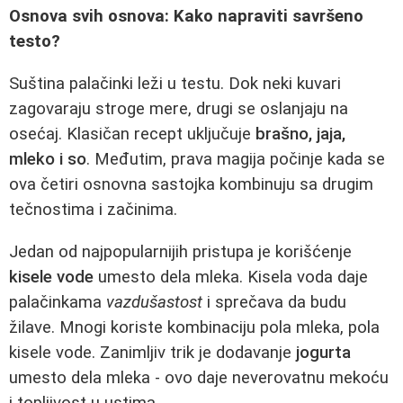
Osnova svih osnova: Kako napraviti savršeno
testo?
Suština palačinki leži u testu. Dok neki kuvari
zagovaraju stroge mere, drugi se oslanjaju na
osećaj. Klasičan recept uključuje
brašno, jaja,
mleko i so
. Međutim, prava magija počinje kada se
ova četiri osnovna sastojka kombinuju sa drugim
tečnostima i začinima.
Jedan od najpopularnijih pristupa je korišćenje
kisele vode
umesto dela mleka. Kisela voda daje
palačinkama
vazdušastost
i sprečava da budu
žilave. Mnogi koriste kombinaciju pola mleka, pola
kisele vode. Zanimljiv trik je dodavanje
jogurta
umesto dela mleka - ovo daje neverovatnu mekoću
i topljivost u ustima.