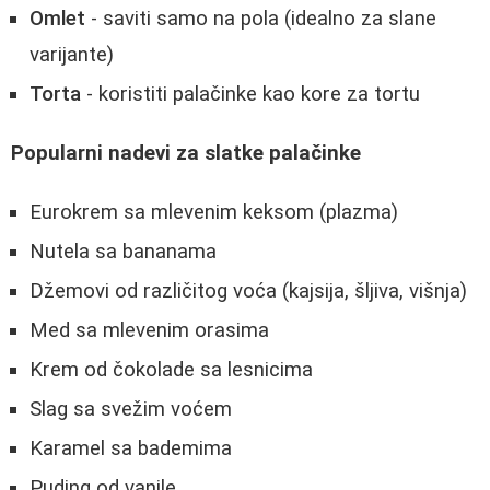
Omlet
- saviti samo na pola (idealno za slane
varijante)
Torta
- koristiti palačinke kao kore za tortu
Popularni nadevi za slatke palačinke
Eurokrem sa mlevenim keksom (plazma)
Nutela sa bananama
Džemovi od različitog voća (kajsija, šljiva, višnja)
Med sa mlevenim orasima
Krem od čokolade sa lesnicima
Slag sa svežim voćem
Karamel sa bademima
Puding od vanile