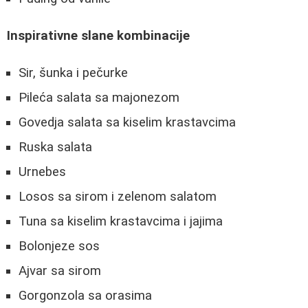
Inspirativne slane kombinacije
Sir, šunka i pečurke
Pileća salata sa majonezom
Govedja salata sa kiselim krastavcima
Ruska salata
Urnebes
Losos sa sirom i zelenom salatom
Tuna sa kiselim krastavcima i jajima
Bolonjeze sos
Ajvar sa sirom
Gorgonzola sa orasima