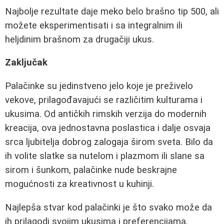
Najbolje rezultate daje meko belo brašno tip 500, ali
možete eksperimentisati i sa integralnim ili
heljdinim brašnom za drugačiji ukus.
Zaključak
Palačinke su jedinstveno jelo koje je preživelo
vekove, prilagođavajući se različitim kulturama i
ukusima. Od antičkih rimskih verzija do modernih
kreacija, ova jednostavna poslastica i dalje osvaja
srca ljubitelja dobrog zalogaja širom sveta. Bilo da
ih volite slatke sa nutelom i plazmom ili slane sa
sirom i šunkom, palačinke nude beskrajne
mogućnosti za kreativnost u kuhinji.
Najlepša stvar kod palačinki je što svako može da
ih prilagodi svojim ukusima i preferencijama.