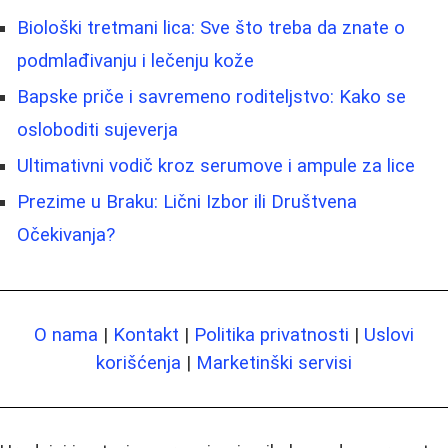
Biološki tretmani lica: Sve što treba da znate o
podmlađivanju i lečenju kože
Bapske priče i savremeno roditeljstvo: Kako se
osloboditi sujeverja
Ultimativni vodič kroz serumove i ampule za lice
Prezime u Braku: Lični Izbor ili Društvena
Očekivanja?
O nama
|
Kontakt
|
Politika privatnosti
|
Uslovi
korišćenja
|
Marketinški servisi