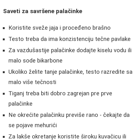
Saveti za savršene palačinke
Koristite sveže jaja i proceđeno brašno
Testo treba da ima konzistenciju tečne pavlake
Za vazdušastije palačinke dodajte kiselu vodu ili
malo sode bikarbone
Ukoliko želite tanje palačinke, testo razredite sa
malo više tečnosti
Tiganj treba biti dobro zagrejan pre prve
palačinke
Ne okrećite palačinku previše rano - čekajte da
se pojave mehurići
Za lakše okretanje koristite široku kuvačicu ili