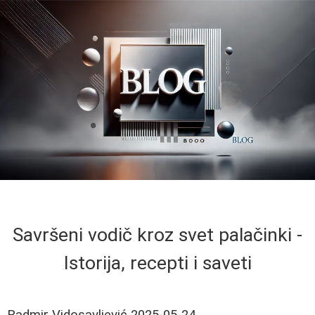
Savršeni vodič kroz svet palačinki -
Istorija, recepti i saveti
Radmir Vidosavljević
2025-05-24