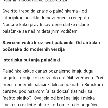
Sve što treba da znate o palačinkama - od
istorijskog porekla do savremenih recepata.
Naučite kako praviti savršene slatke i slane
palačinke sa našim detaljnim vodičem.
Savršeni vodič kroz svet palačinki: Od antičkih
početaka do modernih verzija
Istorijska putanja palačinki
Palačinke kakve danas poznajemo imaju dugu i
bogatu istoriju koja seže do antičkih vremena. Prvi
preci modernih palačinki bili su poznati u Rimskom
carstvu pod nazivom "alita dolcia" (latinski za
"nešto slatko"). Ova jela od brašna, jaja i mleka
imala su različite oblike - od omleta do pogačica.