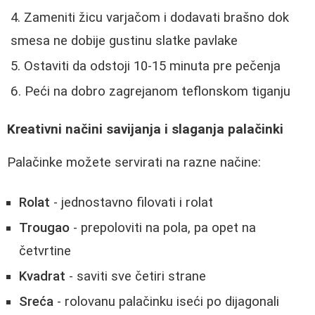
Zameniti žicu varjačom i dodavati brašno dok
smesa ne dobije gustinu slatke pavlake
Ostaviti da odstoji 10-15 minuta pre pečenja
Peći na dobro zagrejanom teflonskom tiganju
Kreativni načini savijanja i slaganja palačinki
Palačinke možete servirati na razne načine:
Rolat
- jednostavno filovati i rolat
Trougao
- prepoloviti na pola, pa opet na
četvrtine
Kvadrat
- saviti sve četiri strane
Sreća
- rolovanu palačinku iseći po dijagonali