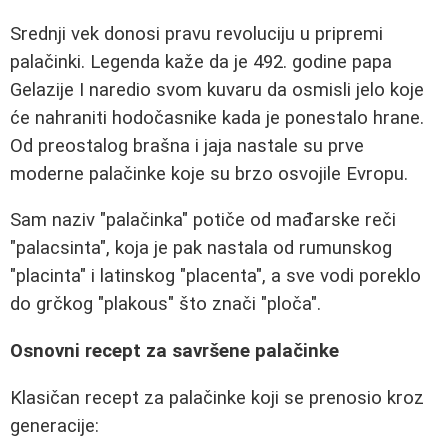
Srednji vek donosi pravu revoluciju u pripremi
palačinki. Legenda kaže da je 492. godine papa
Gelazije I naredio svom kuvaru da osmisli jelo koje
će nahraniti hodočasnike kada je ponestalo hrane.
Od preostalog brašna i jaja nastale su prve
moderne palačinke koje su brzo osvojile Evropu.
Sam naziv "palačinka" potiče od mađarske reči
"palacsinta", koja je pak nastala od rumunskog
"placinta" i latinskog "placenta", a sve vodi poreklo
do grčkog "plakous" što znači "ploča".
Osnovni recept za savršene palačinke
Klasičan recept za palačinke koji se prenosio kroz
generacije: