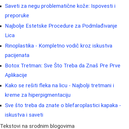
Saveti za negu problematične kože: Ispovesti i
preporuke
Najbolje Estetske Procedure za Podmlađivanje
Lica
Rinoplastika - Kompletno vodič kroz iskustva
pacijenata
Botox Tretman: Sve Što Treba da Znaš Pre Prve
Aplikacije
Kako se rešiti fleka na licu - Najbolji tretmani i
kreme za hiperpigmentaciju
Sve što treba da znate o blefaroplastici kapaka -
iskustva i saveti
Tekstovi na srodnim blogovima