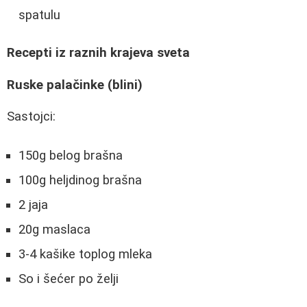
spatulu
Recepti iz raznih krajeva sveta
Ruske palačinke (blini)
Sastojci:
150g belog brašna
100g heljdinog brašna
2 jaja
20g maslaca
3-4 kašike toplog mleka
So i šećer po želji