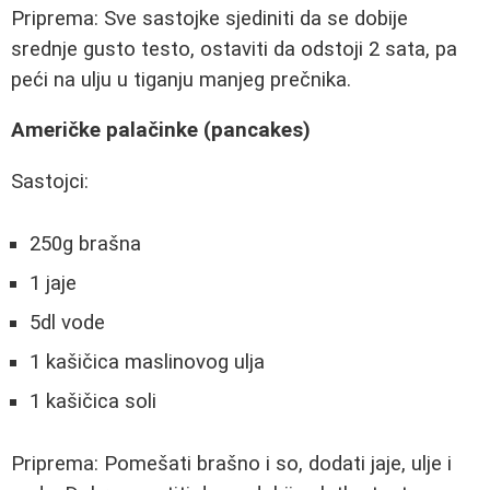
Priprema: Sve sastojke sjediniti da se dobije
srednje gusto testo, ostaviti da odstoji 2 sata, pa
peći na ulju u tiganju manjeg prečnika.
Američke palačinke (pancakes)
Sastojci:
250g brašna
1 jaje
5dl vode
1 kašičica maslinovog ulja
1 kašičica soli
Priprema: Pomešati brašno i so, dodati jaje, ulje i