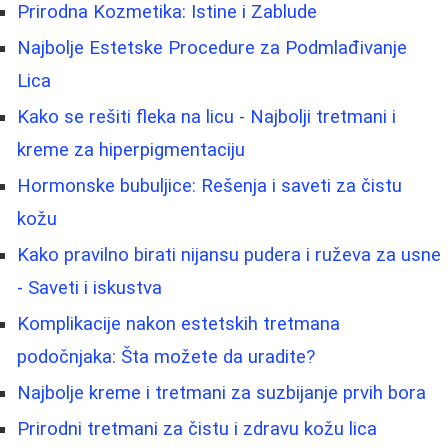
Prirodna Kozmetika: Istine i Zablude
Najbolje Estetske Procedure za Podmlađivanje
Lica
Kako se rešiti fleka na licu - Najbolji tretmani i
kreme za hiperpigmentaciju
Hormonske bubuljice: Rešenja i saveti za čistu
kožu
Kako pravilno birati nijansu pudera i ruževa za usne
- Saveti i iskustva
Komplikacije nakon estetskih tretmana
podočnjaka: Šta možete da uradite?
Najbolje kreme i tretmani za suzbijanje prvih bora
Prirodni tretmani za čistu i zdravu kožu lica