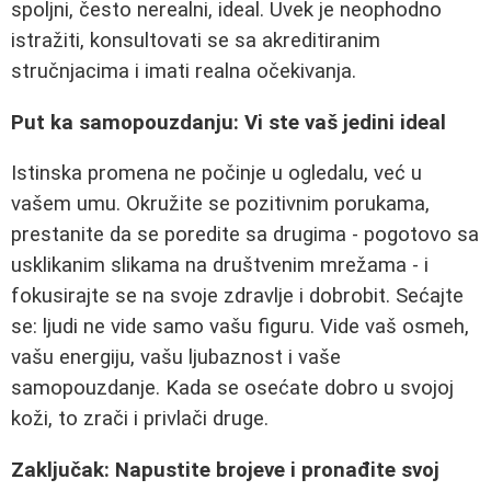
spoljni, često nerealni, ideal. Uvek je neophodno
istražiti, konsultovati se sa akreditiranim
stručnjacima i imati realna očekivanja.
Put ka samopouzdanju: Vi ste vaš jedini ideal
Istinska promena ne počinje u ogledalu, već u
vašem umu. Okružite se pozitivnim porukama,
prestanite da se poredite sa drugima - pogotovo sa
usklikanim slikama na društvenim mrežama - i
fokusirajte se na svoje zdravlje i dobrobit. Sećajte
se: ljudi ne vide samo vašu figuru. Vide vaš osmeh,
vašu energiju, vašu ljubaznost i vaše
samopouzdanje. Kada se osećate dobro u svojoj
koži, to zrači i privlači druge.
Zaključak: Napustite brojeve i pronađite svoj