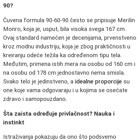
90?
Čuvena formula 90-60-90 često se pripisuje Merilin
Monro, koja je, usput, bila visoka svega 167 cm.
Ovaj standard namećen je decenijama, prvenstveno
kroz modnu industriju, koja je zbog praktičnosti u
kreiranju odeće težila ka određenom tipu tela.
Međutim, primena istih mera na osobu od 160 cm i
na osobu od 178 cm jednostavno nema smisla.
Svako telo je jedinstveno, a
idealne proporcije
su
one koje vama odgovaraju i u kojima se osećate
zdravo i samopouzdano.
Šta zaista određuje privlačnost? Nauka i
instinkt
Istraživanja pokazuju da ono što podsvemo