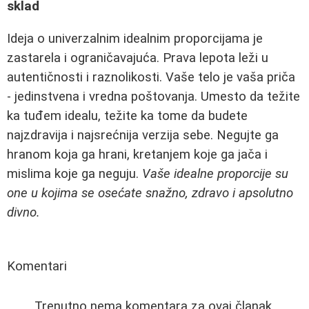
sklad
Ideja o univerzalnim idealnim proporcijama je
zastarela i ograničavajuća. Prava lepota leži u
autentičnosti i raznolikosti. Vaše telo je vaša priča
- jedinstvena i vredna poštovanja. Umesto da težite
ka tuđem idealu, težite ka tome da budete
najzdravija i najsrećnija verzija sebe. Negujte ga
hranom koja ga hrani, kretanjem koje ga jača i
mislima koje ga neguju.
Vaše idealne proporcije su
one u kojima se osećate snažno, zdravo i apsolutno
divno.
Komentari
Trenutno nema komentara za ovaj članak.