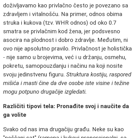
doživljavamo kao privlačno često je povezano sa
zdravljem i vitalnošću. Na primer, odnos obima
struka i kukova (tzv. WHR odnos) od oko 0.7
smatra se privlačnim kod žena, jer podsvesno
asocira na plodnost i dobro zdravlje. Međutim, ni
ovo nije apsolutno pravilo. Privlačnost je holistička
- nije samo u brojevima, već i u držanju, osmehu,
pokretu, samopouzdanju i načinu na koji nosite
svoju jedinstvenu figuru.
Struktura kostiju, raspored
mišića i masti čine da dve osobe iste visine i težine
mogu potpuno drugačije izgledati.
Različiti tipovi tela: Pronađite svoj i naučite da
ga volite
Svako od nas ima drugačiju građu. Neke su kao
"peščani sat" (ramena i kukovi proporcionalni, sa