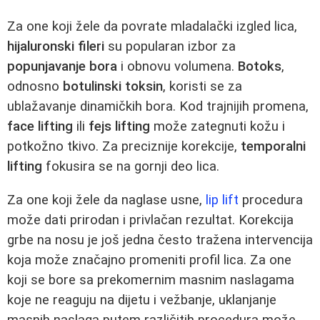
Za one koji žele da povrate mladalački izgled lica,
hijaluronski fileri
su popularan izbor za
popunjavanje bora
i obnovu volumena.
Botoks
,
odnosno
botulinski toksin
, koristi se za
ublažavanje dinamičkih bora. Kod trajnijih promena,
face lifting
ili
fejs lifting
može zategnuti kožu i
potkožno tkivo. Za preciznije korekcije,
temporalni
lifting
fokusira se na gornji deo lica.
Za one koji žele da naglase usne,
lip lift
procedura
može dati prirodan i privlačan rezultat. Korekcija
grbe na nosu je još jedna često tražena intervencija
koja može značajno promeniti profil lica. Za one
koji se bore sa prekomernim masnim naslagama
koje ne reaguju na dijetu i vežbanje, uklanjanje
masnih naslaga putem različitih procedura može