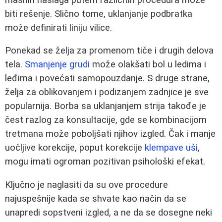
biti rešenje. Slično tome, uklanjanje podbratka
može definirati liniju vilice.
Ponekad se želja za promenom tiče i drugih delova
tela.
Smanjenje grudi
može olakšati bol u ledima i
leđima i povećati samopouzdanje. S druge strane,
želja za oblikovanjem i podizanjem zadnjice je sve
popularnija. Borba sa uklanjanjem strija takođe je
čest razlog za konsultacije, gde se kombinacijom
tretmana može poboljšati njihov izgled. Čak i manje
uočljive korekcije, poput korekcije
klempave uši
,
mogu imati ogroman pozitivan psihološki efekat.
Ključno je naglasiti da su ove procedure
najuspešnije kada se shvate kao način da se
unapredi sopstveni izgled, a ne da se dosegne neki