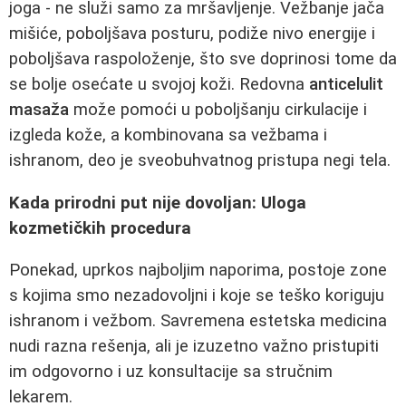
joga - ne služi samo za mršavljenje. Vežbanje jača
mišiće, poboljšava posturu, podiže nivo energije i
poboljšava raspoloženje, što sve doprinosi tome da
se bolje osećate u svojoj koži. Redovna
anticelulit
masaža
može pomoći u poboljšanju cirkulacije i
izgleda kože, a kombinovana sa vežbama i
ishranom, deo je sveobuhvatnog pristupa negi tela.
Kada prirodni put nije dovoljan: Uloga
kozmetičkih procedura
Ponekad, uprkos najboljim naporima, postoje zone
s kojima smo nezadovoljni i koje se teško koriguju
ishranom i vežbom. Savremena estetska medicina
nudi razna rešenja, ali je izuzetno važno pristupiti
im odgovorno i uz konsultacije sa stručnim
lekarem.