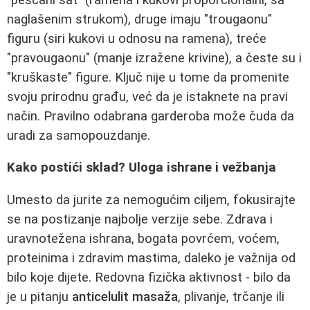
naglašenim strukom), druge imaju "trougaonu"
figuru (siri kukovi u odnosu na ramena), treće
"pravougaonu" (manje izražene krivine), a česte su i
"kruškaste" figure. Ključ nije u tome da promenite
svoju prirodnu građu, već da je istaknete na pravi
način. Pravilno odabrana garderoba može čuda da
uradi za samopouzdanje.
Kako postići sklad? Uloga ishrane i vežbanja
Umesto da jurite za nemogućim ciljem, fokusirajte
se na postizanje najbolje verzije sebe. Zdrava i
uravnotežena ishrana, bogata povrćem, voćem,
proteinima i zdravim mastima, daleko je važnija od
bilo koje dijete. Redovna fizička aktivnost - bilo da
je u pitanju
anticelulit masaža
, plivanje, trčanje ili