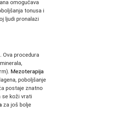
tmana omogućava
boljšanja tonusa i
j ljudi pronalazi
a
. Ova procedura
 minerala,
erm).
Mezoterapija
lagena, poboljšanje
ža postaje znatno
 se koži vrati
a
za još bolje