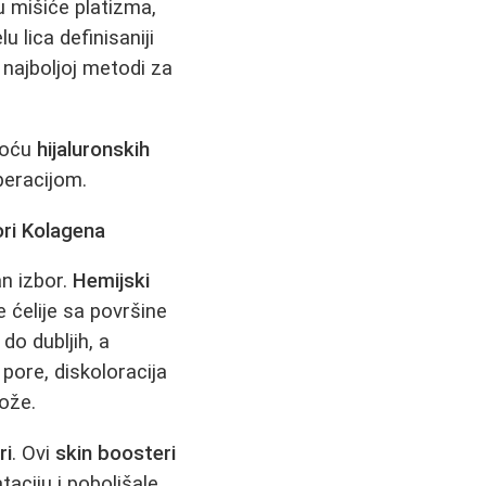
 mišiće platizma,
 lica definisaniji
 najboljoj metodi za
moću
hijaluronskih
peracijom.
ori Kolagena
n izbor.
Hemijski
 ćelije sa površine
 do dubljih, a
pore, diskoloracija
ože.
ri
. Ovi
skin boosteri
taciju i poboljšale