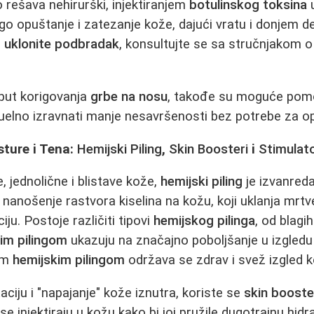
 rešava nehirurški, injektiranjem
botulinskog toksina
u
o opuštanje i zatezanje kože, dajući vratu i donjem delu
a
uklonite podbradak
, konsultujte se sa stručnjakom o
oput korigovanja
grbe na nosu
, takođe su moguće po
zuelno izravnati manje nesavršenosti bez potrebe za o
sture i Tena:
Hemijski Piling
,
Skin Boosteri
i
Stimulat
, jednolične i blistave kože,
hemijski piling
je izvanreda
nošenje rastvora kiselina na kožu, koji uklanja mrtve
iju. Postoje različiti tipovi
hemijskog pilinga
, od blagih
im pilingom
ukazuju na značajno poboljšanje u izgledu 
nim
hemijskim pilingom
održava se zdrav i svež izgled k
aciju i "napajanje" kože iznutra, koriste se
skin booste
se injektiraju u kožu kako bi joj pružile dugotrajnu hidra