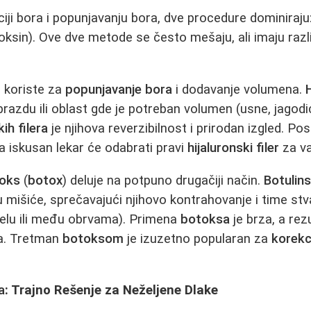
ciji bora i popunjavanju bora, dve procedure dominiraju
toksin). Ove dve metode se često mešaju, ali imaju ra
 koriste za
popunjavanje bora
i dodavanje volumena.
H
 brazdu ili oblast gde je potreban volumen (usne, jagodi
kih filera
je njihova reverzibilnost i prirodan izgled. Post
 a iskusan lekar će odabrati pravi
hijaluronski filer
za va
oks
(
botox
) deluje na potpuno drugačiji način.
Botulins
šu mišiće, sprečavajući njihovo kontrahovanje i time st
čelu ili među obrvama). Primena
botoksa
je brza, a rezul
a. Tretman
botoksom
je izuzetno popularan za
korekc
a
: Trajno Rešenje za Neželjene Dlake