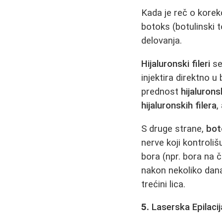
Kada je reč o korek
botoks (botulinski 
delovanja.
Hijaluronski fileri
se
injektira direktno u
prednost
hijalurons
hijaluronskih filera
,
S druge strane,
bot
nerve koji kontroli
bora (npr. bora na 
nakon nekoliko dan
trećini lica.
5.
Laserska Epilacij