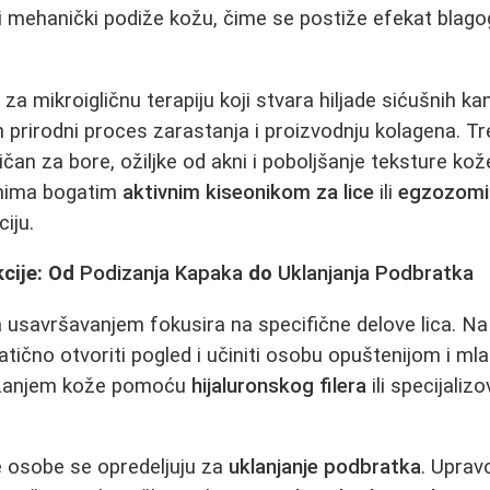
i mehanički podiže kožu, čime se postiže efekat blago
 za mikroigličnu terapiju koji stvara hiljade sićušnih kan
n prirodni proces zarastanja i proizvodnju kolagena. T
ičan za bore, ožiljke od akni i poboljšanje teksture kož
mima bogatim
aktivnim kiseonikom za lice
ili
egzozomim
iju.
kcije: Od
Podizanja Kapaka
do
Uklanjanja Podbratka
 usavršavanjem fokusira na specifične delove lica. Na
ično otvoriti pogled i učiniti osobu opuštenijom i m
dizanjem kože pomoću
hijaluronskog filera
ili specijali
 osobe se opredeljuju za
uklanjanje podbratka
. Upra