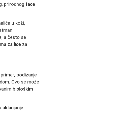
g, prirodnog
face
alića u koži,
retman
e, a često se
a za lice
za
 primer,
podizanje
ladom. Ovo se može
zovanim
biološkim
vo
uklanjanje