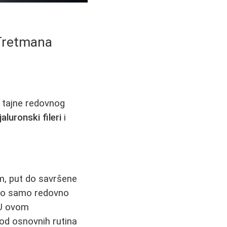
 Tretmana
e tajne redovnog
jaluronski fileri
i
m, put do savršene
ljno samo redovno
U ovom
od osnovnih rutina