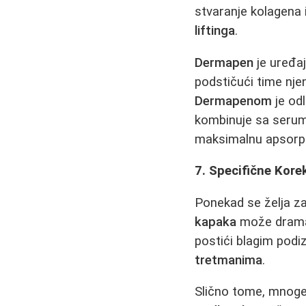
stvaranje kolagena 
liftinga
.
Dermapen
je uređaj
podstičući time nje
Dermapenom
je odl
kombinuje sa seru
maksimalnu apsorpc
7. Specifične Kore
Ponekad se želja za
kapaka
može dramat
postići blagim po
tretmanima
.
Slično tome, mnoge