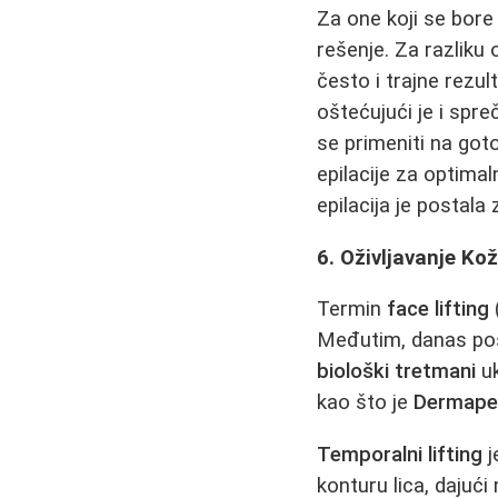
Za one koji se bore
rešenje. Za razliku o
često i trajne rezult
oštećujući je i spr
se primeniti na got
epilacije za optimal
epilacija je postala
6. Oživljavanje Ko
Termin
face lifting
Međutim, danas pos
biološki tretmani
uk
kao što je
Dermape
Temporalni lifting
j
konturu lica, dajući