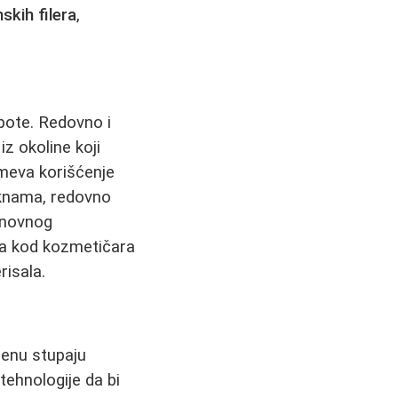
nskih filera
,
epote. Redovno i
iz okoline koji
umeva korišćenje
aknama, redovno
onovnog
ica kod kozmetičara
risala.
cenu stupaju
tehnologije da bi