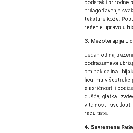
podstakli prirodne
prilagođavanje sv
teksture kože. Pop
rešenje upravo u
bi
3.
Mezoterapija Lic
Jedan od najtraženi
podrazumeva ubrizga
aminokiselina i
hija
lica
ima višestruke p
elastičnosti i podi
gušća, glatka i zate
vitalnost i svetlos
rezultate.
4. Savremena Reše