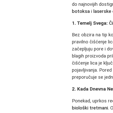
do najnovijih dosti
botoksa
i
laserske 
1. Temelj Svega:
Č
Bez obzira na tip k
pravilno čišćenje li
začepljuju pore i d
blagih proizvoda p
čišćenje lica je klj
pojavljivanja. Pore
preporučuje se jedn
2. Kada Dnevna Ne
Ponekad, uprkos re
biološki tretmani
. 