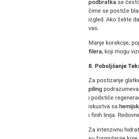
podbratka
se često
čime se postiže blag
izgled. Ako želite d
vas.
Manje korekcije, p
filera
, koji mogu vi
8. Poboljšanje Tek
Za postizanje glatke
piling
podrazumeva na
i podstiče regenerac
iskustva sa
hemijsk
i finih linija. Redov
Za intenzivnu hidrat
su formulacije koje 