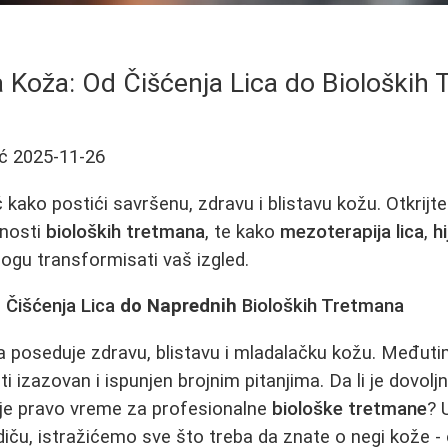
 Koža: Od Čišćenja Lica do Bioloških
ć
2025-11-26
kako postići savršenu, zdravu i blistavu kožu. Otkrijt
dnosti
bioloških tretmana
, te kako
mezoterapija lica
,
hi
gu transformisati vaš izgled.
d
Čišćenja Lica
do Naprednih
Bioloških Tretmana
a poseduje zdravu, blistavu i mladalačku kožu. Međuti
i izazovan i ispunjen brojnim pitanjima. Da li je dovo
je pravo vreme za profesionalne
biološke tretmane
? 
ču, istražićemo sve što treba da znate o negi kože - 