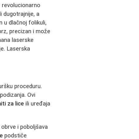
a revolucionarno
i dugotrajnije, a
 u dlačnoj folikuli,
brz, precizan i može
mana laserske
ije. Laserska
ruršku proceduru.
podizanja. Ovi
niti za lice
ili uređaja
 obrve i poboljšava
ce
podstiče