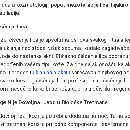
gnuća u kozmetologiji, poput
mezoterapije lica
,
hijaluro
epilacije
.
išćenje Lica
ože, čišćenje lica je apsolutna osnova svakog rituala l
ca uklanja nečistoće, višak sebuma i ostale zagađivače 
ovode do nastanka akni. Efikasno čišćenje lica podraz
rilagođenih vašem tipu kože. Za one sa sklonošću ka 
učno u procesu
uklanjanja akni
i sprečavanja njihovog p
d svakodnevnog čišćenja lica, profesionalno čišćenje l
om mesečno kako bi se koža dubinski očistila i regene
ge Nije Dovoljna: Uvod u
Biološke Tretmane
dovnoj nezi, koži je potrebna dodatna pomoć. Tu na s
Ovi tretmani koriste prirodne komponente i savremene 