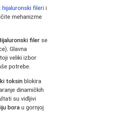
:
hijaluronski fileri
i
zličite mehanizme
ijaluronski filer
se
ce). Glavna
oji veliki izbor
še potrebe.
ki toksin
blokira
varanje dinamičkih
tati su vidljivi
iju bora
u gornjoj