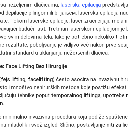
 sa neželjenim dlačicama,
laserska epilacija
predstavlj
d depilacije pilingom ili brijaњем, laserska epilacija nud
ate. Tokom laserske epilacije, laser zraci ciljaju melanin
ečavajući budući rast. Tretman laserskom epilacijom je 
ovo svim delovima tela. Iako je potrebno nekoliko tret
ne rezultate, poboljšanje je vidljivo već nakon prve ses
 zlatni standard u uklanjanju nežeљenih dlačica.
že:
Face Lifting
Bez Hirurgije
(
fejs lifting
,
facelifting
) često asocira na invazivnu hi
toji mnoštvo nehirurških metoda koje postižu efekat 
ljučuju tehnike poput
temporalnog liftinga
, upotrebe
n
.
e minimalno invazivna procedura koja podiže spuštene
 mu mladolik i svež izgled. Slično, postavljanje
niti za li