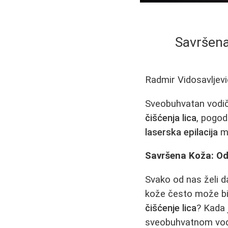
Savršena
Radmir Vidosavljevi
Sveobuhvatan vodič 
čišćenja lica
, pogo
laserska epilacija
mo
Savršena Koža: O
Svako od nas želi d
kože često može bit
čišćenje lica
? Kada 
sveobuhvatnom vodi