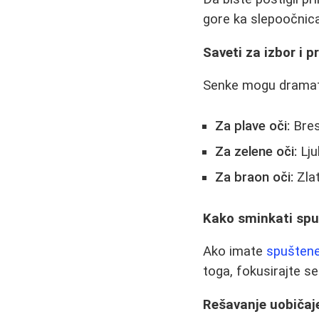
gore ka slepoočnic
Saveti za izbor i 
Senke mogu dramatič
Za plave oči:
Bresk
Za zelene oči:
Lju
Za braon oči:
Zlat
Kako sminkati sp
Ako imate
spušten
toga, fokusirajte s
Rešavanje uobiča