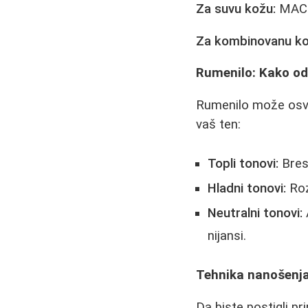
Za suvu kožu:
MAC F
Za kombinovanu ko
Rumenilo: Kako od
Rumenilo može osveži
vaš ten:
Topli tonovi:
Bresk
Hladni tonovi:
Roz
Neutralni tonovi:
nijansi.
Tehnika nanošenja
Da biste postigli p