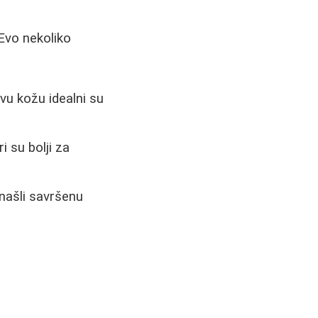
Evo nekoliko
u kožu idealni su
i su bolji za
ronašli savršenu