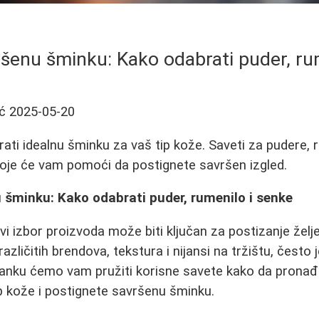
ršenu šminku: Kako odabrati puder, ru
ć
2025-05-20
ati idealnu šminku za vaš tip kože. Saveti za pudere, r
koje će vam pomoći da postignete savršen izgled.
 šminku: Kako odabrati puder, rumenilo i senke
vi izbor proizvoda može biti ključan za postizanje želj
azličitih brendova, tekstura i nijansi na tržištu, često 
lanku ćemo vam pružiti korisne savete kako da pronađ
p kože i postignete savršenu šminku.