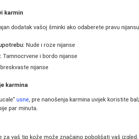
vi karmin
ajan dodatak vašoj šminki ako odaberete pravu nijansu
upotrebu:
Nude i roze nijanse
:
Tamnocrvene i bordo nijanse
 breskvaste nijanse
je karmina
pucale"
usne
, pre nanošenja karmina uvijek koristite ba
ije par minuta.
 za vaš tip kože može značajno poboljšati vaš izgled. 