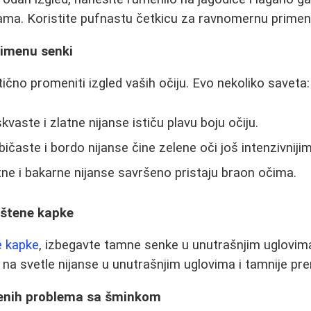
ama. Koristite pufnastu četkicu za ravnomernu primen
primenu senki
no promeniti izgled vaših očiju. Evo nekoliko saveta:
vaste i zlatne nijanse ističu plavu boju očiju.
bičaste i bordo nijanse čine zelene oči još intenzivnijim
ne i bakarne nijanse savršeno pristaju braon očima.
uštene kapke
e kapke
, izbegavte tamne senke u unutrašnjim uglovim
e na svetle nijanse u unutrašnjim uglovima i tamnije pr
jenih problema sa šminkom