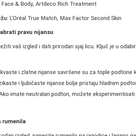
ace & Body, Artdeco Rich Treatment
žu:
L'Oréal True Match, Max Factor Second Skin
abrati pravu nijansu
ti vaš izgled i dati prirodan sjaj licu. Ključ je u odabi
vaste i zlatne nijanse savršene su za tople podtone 
ikaste i ljubičaste nijanse bolje pristaju hladnim podt
Ako imate neutralan podton, možete eksperimentisati 
 rumenila
rirodan izgled, nanesite rumenilo na jagodice i lagano 