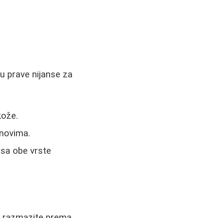
ru prave nijanse za
kože.
onovima.
sa obe vrste
ga razmazite prema