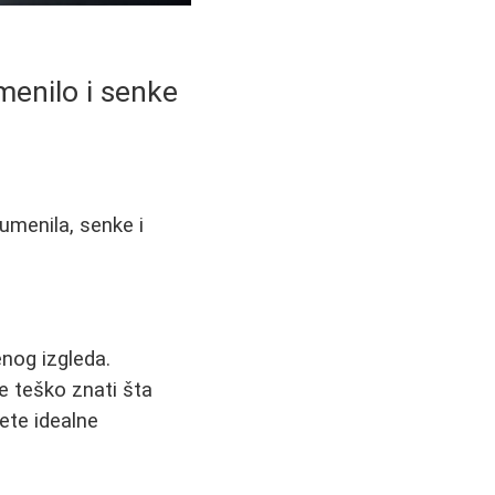
menilo i senke
umenila, senke i
enog izgleda.
je teško znati šta
ete idealne