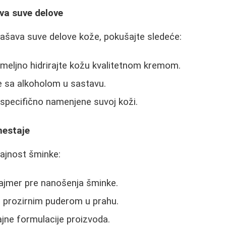
va suve delove
ašava suve delove kože, pokušajte sledeće:
meljno hidrirajte kožu kvalitetnom kremom.
e sa alkoholom u sastavu.
 specifično namenjene suvoj koži.
nestaje
rajnost šminke:
rajmer pre nanošenja šminke.
u prozirnim puderom u prahu.
ajne formulacije proizvoda.