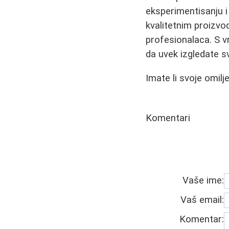
eksperimentisanju i
kvalitetnim proizvo
profesionalaca. S 
da uvek izgledate sv
Imate li svoje omil
Komentari
Vaše ime:
Vaš email:
Komentar: