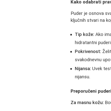
Kako odabrati prav
Puder je osnova sva
ključnih stvari na ko
Tip kože:
Ako ima
hidratantni puderi
Pokrivenost:
Želit
svakodnevnu upo
Nijansa:
Uvek testi
nijansu.
Preporučeni puderi
Za masnu kožu:
Bou