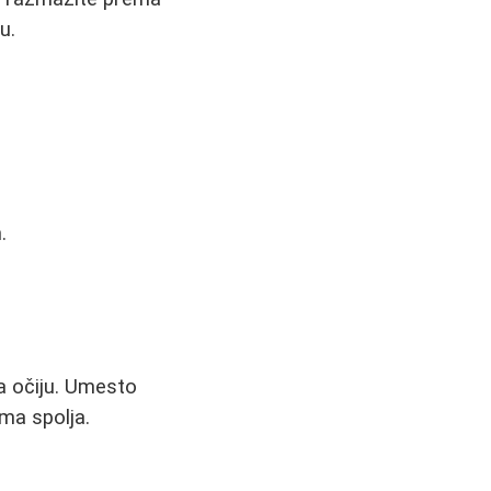
u.
.
a očiju. Umesto
ema spolja.