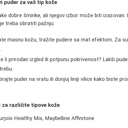
i puder za vaš tip kože
ke dobre šminke, ali njegov izbor može biti izazovan. 
je treba obratiti pažnju:
te masnu kožu, tražite pudere sa mat efektom. Za suv
.
e li prirodan izgled ili potpunu pokrivenost? Lakši puder
trebu.
rajte puder na vratu ili donjoj liniji vilice kako biste p
 za različite tipove kože
rjois Healthy Mix, Maybelline Affinitone