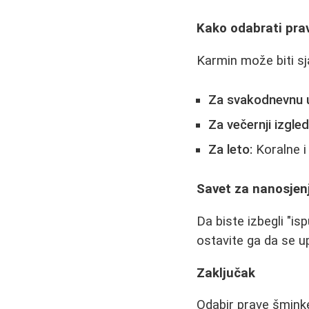
Kako odabrati pra
Karmin može biti sj
Za svakodnevnu 
Za večernji izgled
Za leto:
Koralne i
Savet za nanosjen
Da biste izbegli "is
ostavite ga da se up
Zaključak
Odabir prave šminke