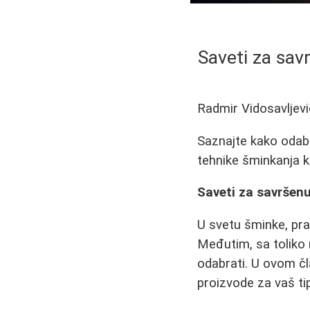
Saveti za sav
Radmir Vidosavljevi
Saznajte kako odabr
tehnike šminkanja 
Saveti za savršenu
U svetu šminke, pra
Međutim, sa toliko r
odabrati. U ovom č
proizvode za vaš ti