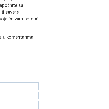
Započnite sa
iti savete
 koja će vam pomoći
ama u komentarima!