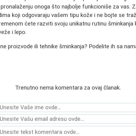
 pronalaženju onoga što najbolje funkcioniše za vas. 
dima koji odgovaraju vašem tipu kože i ne bojte se traž
vremenom ćete razviti svoju unikatnu rutinu šminkanja
eže i lepo.
jene proizvode ili tehnike šminkanja? Podelite ih sa n
Trenutno nema komentara za ovaj članak.