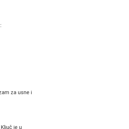
:
lzam za usne i
Ključ je u