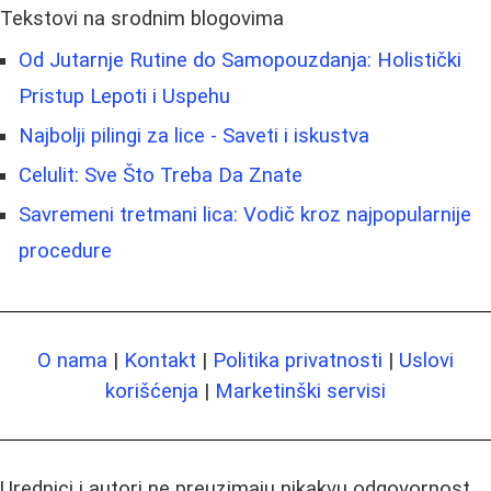
Tekstovi na srodnim blogovima
Od Jutarnje Rutine do Samopouzdanja: Holistički
Pristup Lepoti i Uspehu
Najbolji pilingi za lice - Saveti i iskustva
Celulit: Sve Što Treba Da Znate
Savremeni tretmani lica: Vodič kroz najpopularnije
procedure
O nama
|
Kontakt
|
Politika privatnosti
|
Uslovi
korišćenja
|
Marketinški servisi
Urednici i autori ne preuzimaju nikakvu odgovornost