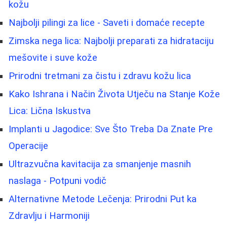
kožu
Najbolji pilingi za lice - Saveti i domaće recepte
Zimska nega lica: Najbolji preparati za hidrataciju
mešovite i suve kože
Prirodni tretmani za čistu i zdravu kožu lica
Kako Ishrana i Način Života Utječu na Stanje Kože
Lica: Lična Iskustva
Implanti u Jagodice: Sve Što Treba Da Znate Pre
Operacije
Ultrazvučna kavitacija za smanjenje masnih
naslaga - Potpuni vodič
Alternativne Metode Lečenja: Prirodni Put ka
Zdravlju i Harmoniji