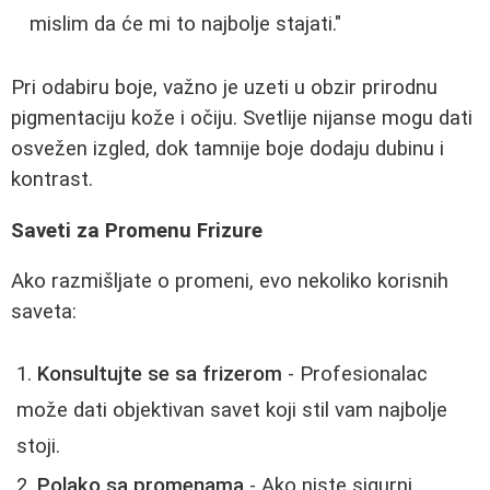
mislim da će mi to najbolje stajati."
Pri odabiru boje, važno je uzeti u obzir prirodnu
pigmentaciju kože i očiju. Svetlije nijanse mogu dati
osvežen izgled, dok tamnije boje dodaju dubinu i
kontrast.
Saveti za Promenu Frizure
Ako razmišljate o promeni, evo nekoliko korisnih
saveta:
Konsultujte se sa frizerom
- Profesionalac
može dati objektivan savet koji stil vam najbolje
stoji.
Polako sa promenama
- Ako niste sigurni,