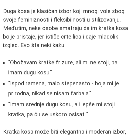
Duga kosa je klasičan izbor koji mnogi vole zbog
svoje feminiznosti i fleksibilnosti u stilizovanju.
Međutim, neke osobe smatraju da im kratka kosa
bolje pristaje, jer ističe crte lica i daje mladolik
izgled. Evo šta neki kažu:
"Obožavam kratke frizure, ali mi ne stoji, pa
imam dugu kosu."
"Ispod ramena, malo stepenasto - boja mi je
prirodna, nikad se nisam farbala."
"Imam srednje dugu kosu, ali lepše mi stoji
kratka, pa ću se uskoro osisati."
Kratka kosa može biti elegantna i moderan izbor,