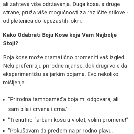
ali zahteva više održavanja. Duga kosa, s druge
strane, pruža više mogućnosti za različite stilove -
od pletenica do lepezastih lokni.
Kako Odabrati Boju Kose koja Vam Najbolje
Stoji?
Boja kose može dramatično promeniti vaš izgled.
Neki preferiraju prirodne nijanse, dok drugi vole da
eksperimentišu sa jarkim bojama. Evo nekoliko
mišljenja:
"Prirodna tamnosmeđa boja mi odgovara, ali
sam bila i crvena i crna."
"Trenutno farbam kosu u violet, volim promene!"
"Pokušavam da pređem na prirodno plavu,