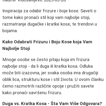
Inspiracija za odabir frizure i boje kose. Saveti o
tome kako pronaći stil koji vam najbolje stoji,
razmatranje dugačke i kratke kose, te trendovi u
bojama.
Kako Odabrati Frizuru i Boju Kose koja Vam
Najbolje Stoji
Mnoge osobe se često pitaju koja im frizura
najbolje stoji - da li duga ili kratka kosa. Odluka
može biti izazovna, jer svaka osoba ima drugačiji
oblik lica, strukturu kose i stil života. U ovom članku
ćemo razmotriti različite opcije i pružiti savete
kako pronaći savršenu frizuru.
Duga vs. Kratka Kosa - Šta Vam Više Odgovara?