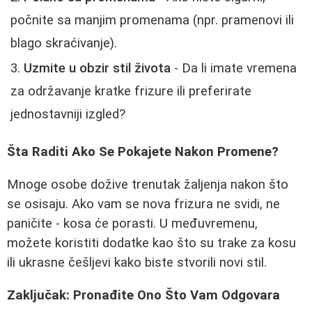
počnite sa manjim promenama (npr. pramenovi ili
blago skraćivanje).
Uzmite u obzir stil života
- Da li imate vremena
za održavanje kratke frizure ili preferirate
jednostavniji izgled?
Šta Raditi Ako Se Pokajete Nakon Promene?
Mnoge osobe dožive trenutak žaljenja nakon što
se osisaju. Ako vam se nova frizura ne svidi, ne
paničite - kosa će porasti. U međuvremenu,
možete koristiti dodatke kao što su trake za kosu
ili ukrasne češljevi kako biste stvorili novi stil.
Zaključak: Pronađite Ono Što Vam Odgovara