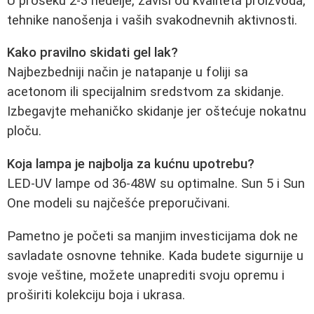
U proseku 2-3 nedelje, zavisi od kvaliteta proizvoda,
tehnike nanošenja i vaših svakodnevnih aktivnosti.
Kako pravilno skidati gel lak?
Najbezbedniji način je natapanje u foliji sa
acetonom ili specijalnim sredstvom za skidanje.
Izbegavjte mehaničko skidanje jer oštećuje nokatnu
ploču.
Koja lampa je najbolja za kućnu upotrebu?
LED-UV lampe od 36-48W su optimalne. Sun 5 i Sun
One modeli su najčešće preporučivani.
Pametno je početi sa manjim investicijama dok ne
savladate osnovne tehnike. Kada budete sigurnije u
svoje veštine, možete unaprediti svoju opremu i
proširiti kolekciju boja i ukrasa.