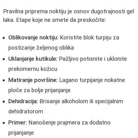
Pravilna priprema noktiju je osnov dugotrajnosti gel
laka. Etape koje ne smete da preskočite:
Oblikovanje noktiju:
Koristite blok turpiju za
postizanje željenog oblika
Uklanjanje kutikule:
Pažljivo potisnite i uklonite
prekomernu kožicu
Matiranje površine:
Lagano turpijanje nokatne
ploče za bolje prijanjanje
Dehidracija:
Brisanje alkoholom ili specijalnim
dehidratorom
Primer:
Nanošenje prajmera za dodatno
prijanjanje