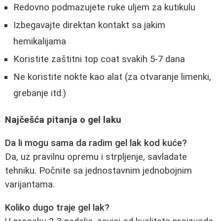
Redovno podmazujete ruke uljem za kutikulu
Izbegavajte direktan kontakt sa jakim
hemikalijama
Koristite zaštitni top coat svakih 5-7 dana
Ne koristite nokte kao alat (za otvaranje limenki,
grebanje itd.)
Najčešća pitanja o gel laku
Da li mogu sama da radim gel lak kod kuće?
Da, uz pravilnu opremu i strpljenje, savladate
tehniku. Počnite sa jednostavnim jednobojnim
varijantama.
Koliko dugo traje gel lak?