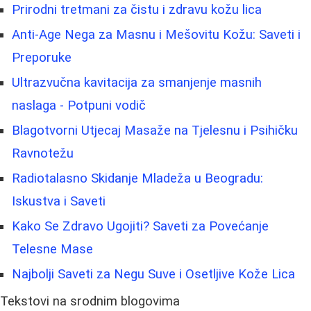
Prirodni tretmani za čistu i zdravu kožu lica
Anti-Age Nega za Masnu i Mešovitu Kožu: Saveti i
Preporuke
Ultrazvučna kavitacija za smanjenje masnih
naslaga - Potpuni vodič
Blagotvorni Utjecaj Masaže na Tjelesnu i Psihičku
Ravnotežu
Radiotalasno Skidanje Mladeža u Beogradu:
Iskustva i Saveti
Kako Se Zdravo Ugojiti? Saveti za Povećanje
Telesne Mase
Najbolji Saveti za Negu Suve i Osetljive Kože Lica
Tekstovi na srodnim blogovima