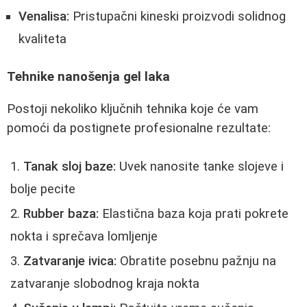
Venalisa:
Pristupačni kineski proizvodi solidnog
kvaliteta
Tehnike nanošenja gel laka
Postoji nekoliko ključnih tehnika koje će vam
pomoći da postignete profesionalne rezultate:
Tanak sloj baze:
Uvek nanosite tanke slojeve i
bolje pecite
Rubber baza:
Elastična baza koja prati pokrete
nokta i sprečava lomljenje
Zatvaranje ivica:
Obratite posebnu pažnju na
zatvaranje slobodnog kraja nokta