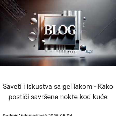
Saveti i iskustva sa gel lakom - Kako
postići savršene nokte kod kuće
Radmir Vidosavljević
2025-05-04