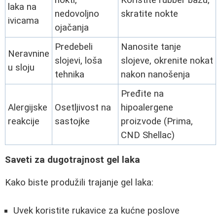
nokti,
Koristite rubber bazu,
laka na
nedovoljno
skratite nokte
ivicama
ojačanja
Predebeli
Nanosite tanje
Neravnine
slojevi, loša
slojeve, okrenite nokat
u sloju
tehnika
nakon nanošenja
Pređite na
Alergijske
Osetljivost na
hipoalergene
reakcije
sastojke
proizvode (Prima,
CND Shellac)
Saveti za dugotrajnost gel laka
Kako biste produžili trajanje gel laka:
Uvek koristite rukavice za kućne poslove