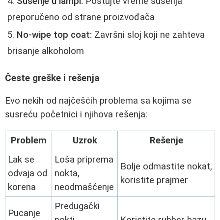
Sušenje u lampi:
Poštujte vreme sušenja
preporučeno od strane proizvođača
No-wipe top coat:
Završni sloj koji ne zahteva
brisanje alkoholom
Česte greške i rešenja
Evo nekih od najčešćih problema sa kojima se
susreću početnici i njihova rešenja:
Problem
Uzrok
Rešenje
Lak se
Loša priprema
Bolje odmastite nokat,
odvaja od
nokta,
koristite prajmer
korena
neodmašćenje
Predugački
Pucanje