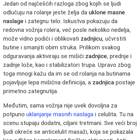
Jedan od najčešćih razloga zbog kojih se ljudi
odlučuju na rolanje jeste želja da
uklone masne
naslage
i zategnu telo. Iskustva pokazuju da
redovna vožnja rolera, već posle nekoliko nedelja,
može vidno podići i oblikovati
zadnjicu
, učvrstiti
butine i smanjiti obim struka. Prilikom svakog
odguravanja aktiviraju se mišići
zadnjice
, prednje i
zadnje lože, kao i stabilizatori trupa. Upravo zbog
toga mnogi kažu da im se od rolanja na butinama
pojavljuje lepa mišićna definicija, a
zadnjica
postaje
primetno zategnutija.
Međutim, sama vožnja nije uvek dovoljna za
potpuno
uklanjanje masnih naslaga
i celulita. Tu na
scenu stupaju dodatni, ciljani tretmani. Sve veći broj
ljudi okreće se anticelulit masaži, koja se pokazala