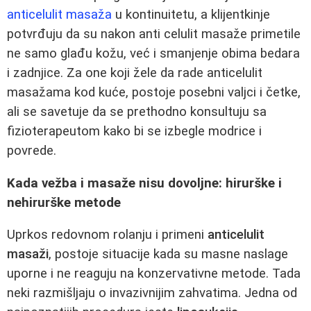
anticelulit masaža
u kontinuitetu, a klijentkinje
potvrđuju da su nakon anti celulit masaže primetile
ne samo glađu kožu, već i smanjenje obima bedara
i zadnjice. Za one koji žele da rade anticelulit
masažama kod kuće, postoje posebni valjci i četke,
ali se savetuje da se prethodno konsultuju sa
fizioterapeutom kako bi se izbegle modrice i
povrede.
Kada vežba i masaže nisu dovoljne: hirurške i
nehirurške metode
Uprkos redovnom rolanju i primeni
anticelulit
masaži
, postoje situacije kada su masne naslage
uporne i ne reaguju na konzervativne metode. Tada
neki razmišljaju o invazivnijim zahvatima. Jedna od