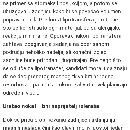
na primer sa stomaka liposukcijom, a potom se
ubrizgava u zadnjicu kako bi se povećao volumen i
popravio oblik. Prednost lipotransfera je u tome
što se koristi autologni materijal, pa su alergijske
reakcije minimalne. Oporavak nakon lipotransfera
zahteva izbegavanje sedenja na operisanom
području nekoliko nedelja, ali konačni izgled
zadnjice bude prirodan i dugotrajan. Pre nego što
se odluče za lipotransfer, kandidati moraju da znaju
da će deo prenetog masnog tkiva biti prirodno
resorbovan, pa hirurzi tokom zahvata uvek planiraju
određeni višak.
Uratao nokat - tihi neprijatelj roleraša
Dok se priča o oblikovanju
zadnjice
i
uklanjanju
masnih naslaga
čini kao glavni motiv, postoji jedan