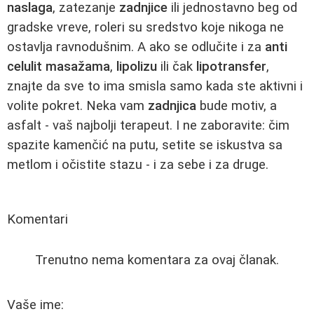
naslaga
, zatezanje
zadnjice
ili jednostavno beg od
gradske vreve, roleri su sredstvo koje nikoga ne
ostavlja ravnodušnim. A ako se odlučite i za
anti
celulit masažama
,
lipolizu
ili čak
lipotransfer
,
znajte da sve to ima smisla samo kada ste aktivni i
volite pokret. Neka vam
zadnjica
bude motiv, a
asfalt - vaš najbolji terapeut. I ne zaboravite: čim
spazite kamenčić na putu, setite se iskustva sa
metlom i očistite stazu - i za sebe i za druge.
Komentari
Trenutno nema komentara za ovaj članak.
Vaše ime: