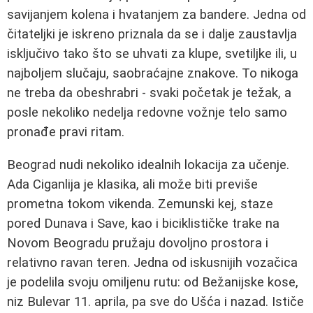
savijanjem kolena i hvatanjem za bandere. Jedna od
čitateljki je iskreno priznala da se i dalje zaustavlja
isključivo tako što se uhvati za klupe, svetiljke ili, u
najboljem slučaju, saobraćajne znakove. To nikoga
ne treba da obeshrabri - svaki početak je težak, a
posle nekoliko nedelja redovne vožnje telo samo
pronađe pravi ritam.
Beograd nudi nekoliko idealnih lokacija za učenje.
Ada Ciganlija je klasika, ali može biti previše
prometna tokom vikenda. Zemunski kej, staze
pored Dunava i Save, kao i biciklističke trake na
Novom Beogradu pružaju dovoljno prostora i
relativno ravan teren. Jedna od iskusnijih vozačica
je podelila svoju omiljenu rutu: od Bežanijske kose,
niz Bulevar 11. aprila, pa sve do Ušća i nazad. Ističe