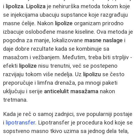
i
lipoliza
.
Lipoliza
je nehirurška metoda tokom koje
se injekcijama ubacuju supstance koje razgrađuju
masne ćelije. Nakon
lipolize
organizam prirodno
izbacuje oslobođene masne kiseline. Ova metoda je
pogodna za manje, lokalizovane
masne naslage
i
daje dobre rezultate kada se kombinuje sa
masažom i vežbanjem. Međutim, treba biti strpljiv -
efekti
lipolize
nisu trenutni, već se postepeno
razvijaju tokom više nedelja. Uz
lipolizu
se često
preporučuje i limfna drenaža, pa mnogi paketi
uključuju i serije
anticelulit masažama
nakon
tretmana.
Kada je reč o samoj zadnjici, sve popularniji postaje
i
lipotransfer
. Lipotransfer je procedura kod koje se
sopstveno masno tkivo uzima sa jednog dela tela,