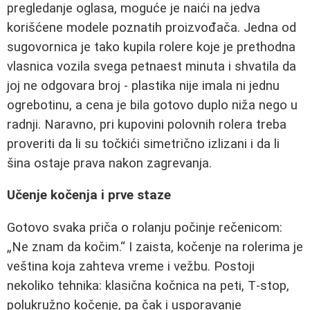
pregledanje oglasa, moguće je naići na jedva
korišćene modele poznatih proizvođača. Jedna od
sugovornica je tako kupila rolere koje je prethodna
vlasnica vozila svega petnaest minuta i shvatila da
joj ne odgovara broj - plastika nije imala ni jednu
ogrebotinu, a cena je bila gotovo duplo niža nego u
radnji. Naravno, pri kupovini polovnih rolera treba
proveriti da li su točkići simetrično izlizani i da li
šina ostaje prava nakon zagrevanja.
Učenje kočenja i prve staze
Gotovo svaka priča o rolanju počinje rečenicom:
„Ne znam da kočim.“ I zaista, kočenje na rolerima je
veština koja zahteva vreme i vežbu. Postoji
nekoliko tehnika: klasična kočnica na peti, T‑stop,
polukružno kočenje, pa čak i usporavanje