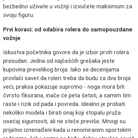
bezbedno uživate u vožnji i izvučete maksimum za
svoju figuru.
Prvi koraci: od odabira rolera do samopouzdane
vožnje
Iskustva početnika govore da je izbor prvih rolera
presudan. Jedna od najčešćih grešaka jeste
kupovina prevelikog broja. Iako se decenijama
provlači savet da roleri treba da budu za dva broja
veći, praksa pokazuje suprotno - noga mora biti
čvrsto fiksirana, inače će peta šetati, a samim tim
raste i rizik od pada i povreda. Idealno je probati
nekoliko modela i birati onaj koji stopalu pruža
osećaj sigurnosti, ali ne steže previše. Mnogi su
prijatno iznenađeni kada u renomiranim sportskim