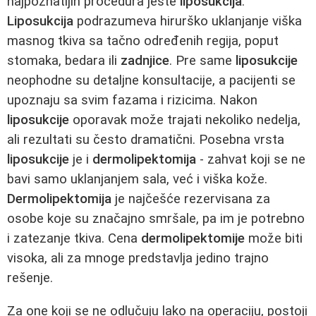
najpoznatijih procedura jeste
liposukcija
.
Liposukcija
podrazumeva hirurško uklanjanje viška
masnog tkiva sa tačno određenih regija, poput
stomaka, bedara ili
zadnjice
. Pre same
liposukcije
neophodne su detaljne konsultacije, a pacijenti se
upoznaju sa svim fazama i rizicima. Nakon
liposukcije
oporavak može trajati nekoliko nedelja,
ali rezultati su često dramatični. Posebna vrsta
liposukcije
je i
dermolipektomija
- zahvat koji se ne
bavi samo uklanjanjem sala, već i viška kože.
Dermolipektomija
je najčešće rezervisana za
osobe koje su značajno smršale, pa im je potrebno
i zatezanje tkiva. Cena
dermolipektomije
može biti
visoka, ali za mnoge predstavlja jedino trajno
rešenje.
Za one koji se ne odlučuju lako na operaciju, postoji