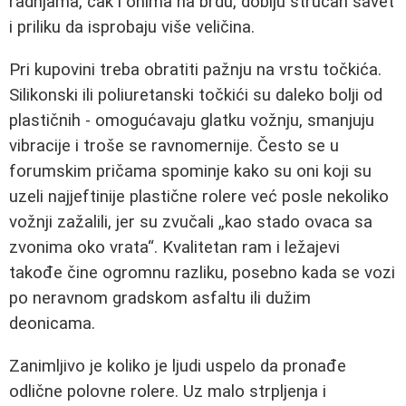
radnjama, čak i onima na brdu, dobiju stručan savet
i priliku da isprobaju više veličina.
Pri kupovini treba obratiti pažnju na vrstu točkića.
Silikonski ili poliuretanski točkići su daleko bolji od
plastičnih - omogućavaju glatku vožnju, smanjuju
vibracije i troše se ravnomernije. Često se u
forumskim pričama spominje kako su oni koji su
uzeli najjeftinije plastične rolere već posle nekoliko
vožnji zažalili, jer su zvučali „kao stado ovaca sa
zvonima oko vrata“. Kvalitetan ram i ležajevi
takođe čine ogromnu razliku, posebno kada se vozi
po neravnom gradskom asfaltu ili dužim
deonicama.
Zanimljivo je koliko je ljudi uspelo da pronađe
odlične polovne rolere. Uz malo strpljenja i