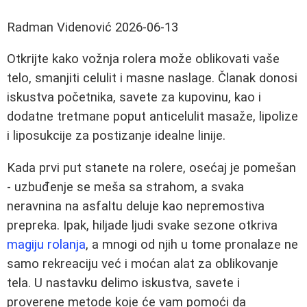
Radman Videnović
2026-06-13
Otkrijte kako vožnja rolera može oblikovati vaše
telo, smanjiti celulit i masne naslage. Članak donosi
iskustva početnika, savete za kupovinu, kao i
dodatne tretmane poput anticelulit masaže, lipolize
i liposukcije za postizanje idealne linije.
Kada prvi put stanete na rolere, osećaj je pomešan
- uzbuđenje se meša sa strahom, a svaka
neravnina na asfaltu deluje kao nepremostiva
prepreka. Ipak, hiljade ljudi svake sezone otkriva
magiju rolanja
, a mnogi od njih u tome pronalaze ne
samo rekreaciju već i moćan alat za oblikovanje
tela. U nastavku delimo iskustva, savete i
proverene metode koje će vam pomoći da