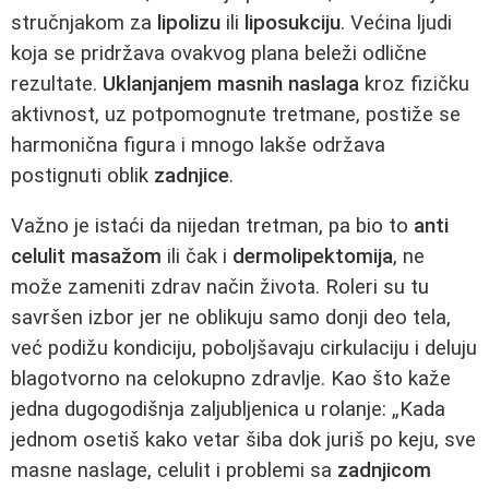
stručnjakom za
lipolizu
ili
liposukciju
. Većina ljudi
koja se pridržava ovakvog plana beleži odlične
rezultate.
Uklanjanjem masnih naslaga
kroz fizičku
aktivnost, uz potpomognute tretmane, postiže se
harmonična figura i mnogo lakše održava
postignuti oblik
zadnjice
.
Važno je istaći da nijedan tretman, pa bio to
anti
celulit masažom
ili čak i
dermolipektomija
, ne
može zameniti zdrav način života. Roleri su tu
savršen izbor jer ne oblikuju samo donji deo tela,
već podižu kondiciju, poboljšavaju cirkulaciju i deluju
blagotvorno na celokupno zdravlje. Kao što kaže
jedna dugogodišnja zaljubljenica u rolanje: „Kada
jednom osetiš kako vetar šiba dok juriš po keju, sve
masne naslage, celulit i problemi sa
zadnjicom