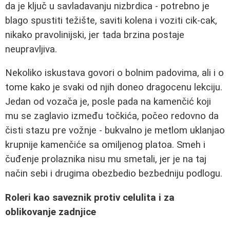
da je ključ u savladavanju nizbrdica - potrebno je
blago spustiti težište, saviti kolena i voziti cik‑cak,
nikako pravolinijski, jer tada brzina postaje
neupravljiva.
Nekoliko iskustava govori o bolnim padovima, ali i o
tome kako je svaki od njih doneo dragocenu lekciju.
Jedan od vozača je, posle pada na kamenčić koji
mu se zaglavio između točkića, počeo redovno da
čisti stazu pre vožnje - bukvalno je metlom uklanjao
krupnije kamenčiće sa omiljenog platoa. Smeh i
čuđenje prolaznika nisu mu smetali, jer je na taj
način sebi i drugima obezbedio bezbedniju podlogu.
Roleri kao saveznik protiv celulita i za
oblikovanje zadnjice