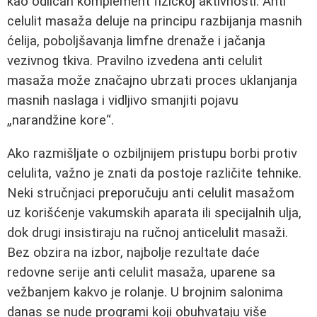
kao odličan komplement fizičkoj aktivnosti. Anti
celulit masaža deluje na principu razbijanja masnih
ćelija, poboljšavanja limfne drenaže i jačanja
vezivnog tkiva. Pravilno izvedena anti celulit
masaža može značajno ubrzati proces uklanjanja
masnih naslaga i vidljivo smanjiti pojavu
„narandžine kore“.
Ako razmišljate o ozbiljnijem pristupu borbi protiv
celulita, važno je znati da postoje različite tehnike.
Neki stručnjaci preporučuju anti celulit masažom
uz korišćenje vakumskih aparata ili specijalnih ulja,
dok drugi insistiraju na ručnoj anticelulit masaži.
Bez obzira na izbor, najbolje rezultate daće
redovne serije anti celulit masaža, uparene sa
vežbanjem kakvo je rolanje. U brojnim salonima
danas se nude programi koji obuhvataju više