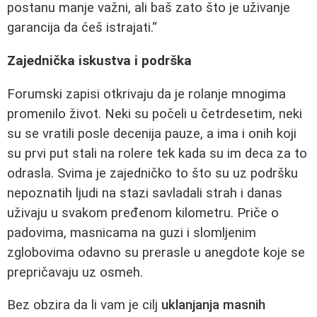
postanu manje važni, ali baš zato što je uživanje
garancija da ćeš istrajati.“
Zajednička iskustva i podrška
Forumski zapisi otkrivaju da je rolanje mnogima
promenilo život. Neki su počeli u četrdesetim, neki
su se vratili posle decenija pauze, a ima i onih koji
su prvi put stali na rolere tek kada su im deca za to
odrasla. Svima je zajedničko to što su uz podršku
nepoznatih ljudi na stazi savladali strah i danas
uživaju u svakom pređenom kilometru. Priče o
padovima, masnicama na guzi i slomljenim
zglobovima odavno su prerasle u anegdote koje se
prepričavaju uz osmeh.
Bez obzira da li vam je cilj
uklanjanja masnih