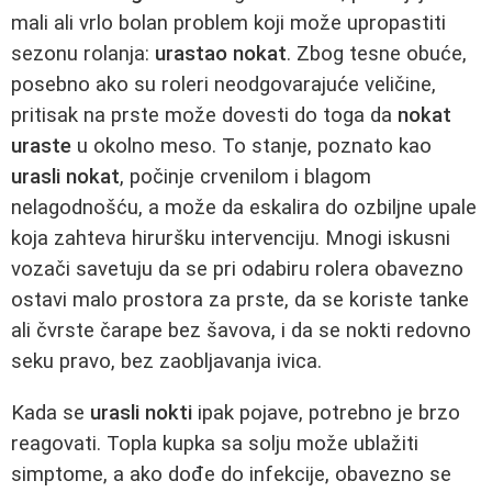
mali ali vrlo bolan problem koji može upropastiti
sezonu rolanja:
urastao nokat
. Zbog tesne obuće,
posebno ako su roleri neodgovarajuće veličine,
pritisak na prste može dovesti do toga da
nokat
uraste
u okolno meso. To stanje, poznato kao
urasli nokat
, počinje crvenilom i blagom
nelagodnošću, a može da eskalira do ozbiljne upale
koja zahteva hiruršku intervenciju. Mnogi iskusni
vozači savetuju da se pri odabiru rolera obavezno
ostavi malo prostora za prste, da se koriste tanke
ali čvrste čarape bez šavova, i da se nokti redovno
seku pravo, bez zaobljavanja ivica.
Kada se
urasli nokti
ipak pojave, potrebno je brzo
reagovati. Topla kupka sa solju može ublažiti
simptome, a ako dođe do infekcije, obavezno se