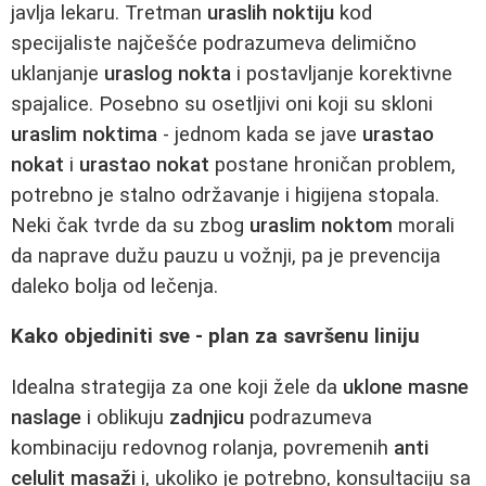
javlja lekaru. Tretman
uraslih noktiju
kod
specijaliste najčešće podrazumeva delimično
uklanjanje
uraslog nokta
i postavljanje korektivne
spajalice. Posebno su osetljivi oni koji su skloni
uraslim noktima
- jednom kada se jave
urastao
nokat
i
urastao nokat
postane hroničan problem,
potrebno je stalno održavanje i higijena stopala.
Neki čak tvrde da su zbog
uraslim noktom
morali
da naprave dužu pauzu u vožnji, pa je prevencija
daleko bolja od lečenja.
Kako objediniti sve - plan za savršenu liniju
Idealna strategija za one koji žele da
uklone masne
naslage
i oblikuju
zadnjicu
podrazumeva
kombinaciju redovnog rolanja, povremenih
anti
celulit masaži
i, ukoliko je potrebno, konsultaciju sa