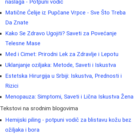
naslaga - Potpuni vodič
Matične Ćelije iz Pupčane Vrpce - Sve Što Treba
Da Znate
Kako Se Zdravo Ugojiti? Saveti za Povećanje
Telesne Mase
Med i Cimet: Prirodni Lek za Zdravlje i Lepotu
Uklanjanje oziljaka: Metode, Saveti i Iskustva
Estetska Hirurgija u Srbiji: Iskustva, Prednosti i
Rizici
Menopauza: Simptomi, Saveti i Lična Iskustva Žena
Tekstovi na srodnim blogovima
Hemijski piling - potpuni vodič za blistavu kožu bez
ožiljaka i bora