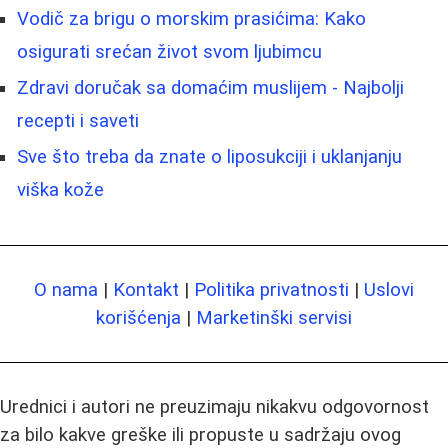
Vodič za brigu o morskim prasićima: Kako
osigurati srećan život svom ljubimcu
Zdravi doručak sa domaćim muslijem - Najbolji
recepti i saveti
Sve što treba da znate o liposukciji i uklanjanju
viška kože
O nama
|
Kontakt
|
Politika privatnosti
|
Uslovi
korišćenja
|
Marketinški servisi
Urednici i autori ne preuzimaju nikakvu odgovornost
za bilo kakve greške ili propuste u sadržaju ovog