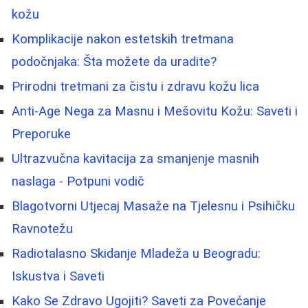
kožu
Komplikacije nakon estetskih tretmana
podočnjaka: Šta možete da uradite?
Prirodni tretmani za čistu i zdravu kožu lica
Anti-Age Nega za Masnu i Mešovitu Kožu: Saveti i
Preporuke
Ultrazvučna kavitacija za smanjenje masnih
naslaga - Potpuni vodič
Blagotvorni Utjecaj Masaže na Tjelesnu i Psihičku
Ravnotežu
Radiotalasno Skidanje Mladeža u Beogradu:
Iskustva i Saveti
Kako Se Zdravo Ugojiti? Saveti za Povećanje