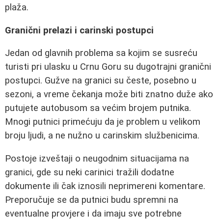
plaža.
Granični prelazi i carinski postupci
Jedan od glavnih problema sa kojim se susreću
turisti pri ulasku u Crnu Goru su dugotrajni granični
postupci. Gužve na granici su česte, posebno u
sezoni, a vreme čekanja može biti znatno duže ako
putujete autobusom sa većim brojem putnika.
Mnogi putnici primećuju da je problem u velikom
broju ljudi, a ne nužno u carinskim službenicima.
Postoje izveštaji o neugodnim situacijama na
granici, gde su neki carinici tražili dodatne
dokumente ili čak iznosili neprimereni komentare.
Preporučuje se da putnici budu spremni na
eventualne provjere i da imaju sve potrebne