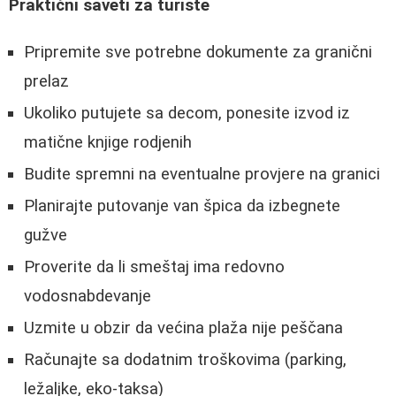
Praktični saveti za turiste
Pripremite sve potrebne dokumente za granični
prelaz
Ukoliko putujete sa decom, ponesite izvod iz
matične knjige rodjenih
Budite spremni na eventualne provjere na granici
Planirajte putovanje van špica da izbegnete
gužve
Proverite da li smeštaj ima redovno
vodosnabdevanje
Uzmite u obzir da većina plaža nije peščana
Računajte sa dodatnim troškovima (parking,
ležaljke, eko-taksa)