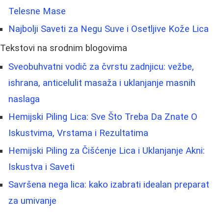
Telesne Mase
Najbolji Saveti za Negu Suve i Osetljive Kože Lica
Tekstovi na srodnim blogovima
Sveobuhvatni vodič za čvrstu zadnjicu: vežbe,
ishrana, anticelulit masaža i uklanjanje masnih
naslaga
Hemijski Piling Lica: Sve Što Treba Da Znate O
Iskustvima, Vrstama i Rezultatima
Hemijski Piling za Čišćenje Lica i Uklanjanje Akni:
Iskustva i Saveti
Savršena negа lica: kako izabrati idealan preparat
za umivanje