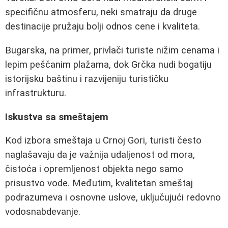
specifičnu atmosferu, neki smatraju da druge
destinacije pružaju bolji odnos cene i kvaliteta.
Bugarska, na primer, privlači turiste nižim cenama i
lepim peščanim plažama, dok Grčka nudi bogatiju
istorijsku baštinu i razvijeniju turističku
infrastrukturu.
Iskustva sa smeštajem
Kod izbora smeštaja u Crnoj Gori, turisti često
naglašavaju da je važnija udaljenost od mora,
čistoća i opremljenost objekta nego samo
prisustvo vode. Međutim, kvalitetan smeštaj
podrazumeva i osnovne uslove, uključujući redovno
vodosnabdevanje.