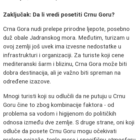
Zaključak: Da li vredi posetiti Crnu Goru?
Crna Gora nudi prelepe prirodne ljepote, posebno
duž obale Jadranskog mora. Međutim, turizam u
ovoj zemlji još uvek ima izvesne nedostatke u
infrastrukturi i organizaciji. Za turiste koji cene
mediteranski šarm i blizinu, Crna Gora može biti
dobra destinacija, ali je važno biti spreman na
određene izazove.
Mnogi turisti koji su odlučili da ne putuju u Crnu
Goru čine to zbog kombinacije faktora - od
problema sa vodom i higijenom do političkih
odnosa između dve zemlje. S druge strane, oni koji
odluče da posete Crnu Goru mogu očekivati
prelepe pejzaže, toplo more i specifičnu atmosferu