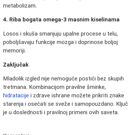
metabolizam.
4. Riba bogata omega-3 masnim kiselinama
Losos i skuša smanjuju upalne procese u telu,
poboljšavaju funkcije mozga i doprinose boljoj
memoriji.
Zaključak
Mladolik izgled nije nemoguće postići bez skupih
tretmana. Kombinacijom pravilne šminke,
hidratacije
i zdrave ishrane možete prikriti znake
starenja i osećati se sveže i samopouzdano. Ključ
je u doslednosti i pravilnoj primeni ovih saveta.