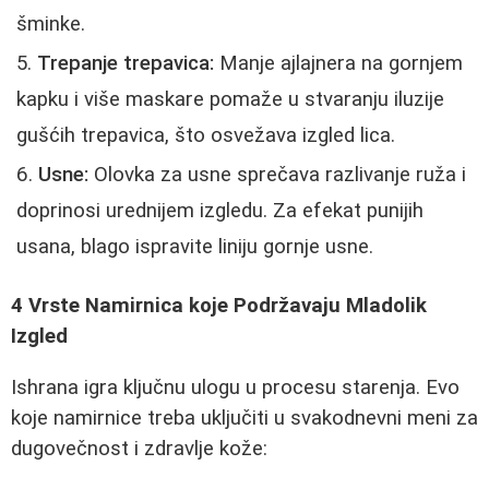
šminke.
Trepanje trepavica:
Manje ajlajnera na gornjem
kapku i više maskare pomaže u stvaranju iluzije
gušćih trepavica, što osvežava izgled lica.
Usne:
Olovka za usne sprečava razlivanje ruža i
doprinosi urednijem izgledu. Za efekat punijih
usana, blago ispravite liniju gornje usne.
4 Vrste Namirnica koje Podržavaju Mladolik
Izgled
Ishrana igra ključnu ulogu u procesu starenja. Evo
koje namirnice treba uključiti u svakodnevni meni za
dugovečnost i zdravlje kože: