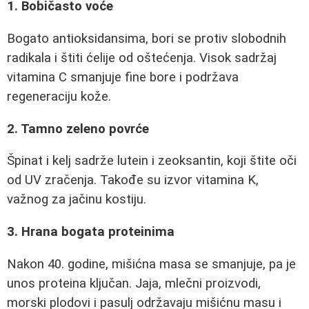
1. Bobičasto voće
Bogato antioksidansima, bori se protiv slobodnih
radikala i štiti ćelije od oštećenja. Visok sadržaj
vitamina C smanjuje fine bore i podržava
regeneraciju kože.
2. Tamno zeleno povrće
Špinat i kelj sadrže lutein i zeoksantin, koji štite oči
od UV zračenja. Takođe su izvor vitamina K,
važnog za jačinu kostiju.
3. Hrana bogata proteinima
Nakon 40. godine, mišićna masa se smanjuje, pa je
unos proteina ključan. Jaja, mlečni proizvodi,
morski plodovi i pasulj održavaju mišićnu masu i