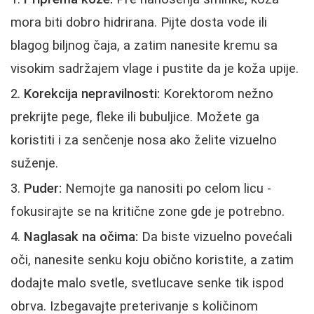
mora biti dobro hidrirana. Pijte dosta vode ili
blagog biljnog čaja, a zatim nanesite kremu sa
visokim sadržajem vlage i pustite da je koža upije.
Korekcija nepravilnosti:
Korektorom nežno
prekrijte pege, fleke ili bubuljice. Možete ga
koristiti i za senčenje nosa ako želite vizuelno
suženje.
Puder:
Nemojte ga nanositi po celom licu -
fokusirajte se na kritične zone gde je potrebno.
Naglasak na očima:
Da biste vizuelno povećali
oči, nanesite senku koju obično koristite, a zatim
dodajte malo svetle, svetlucave senke tik ispod
obrva. Izbegavajte preterivanje s količinom