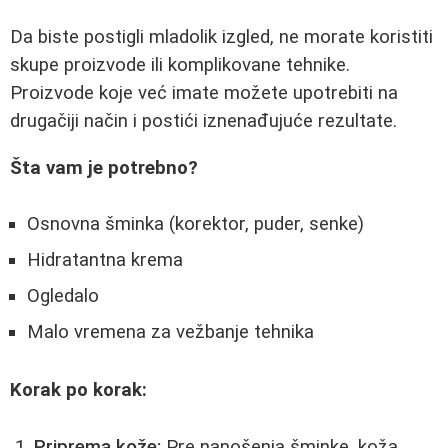
Da biste postigli mladolik izgled, ne morate koristiti
skupe proizvode ili komplikovane tehnike.
Proizvode koje već imate možete upotrebiti na
drugačiji način i postići iznenađujuće rezultate.
Šta vam je potrebno?
Osnovna šminka (korektor, puder, senke)
Hidratantna krema
Ogledalo
Malo vremena za vežbanje tehnika
Korak po korak:
Priprema kože:
Pre nanošenja šminke, koža