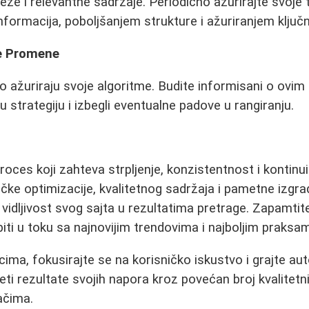
veže i relevantne sadržaje. Periodično ažurirajte svoje
formacija, poboljšanjem strukture i ažuriranjem ključni
e Promene
o ažuriraju svoje algoritme. Budite informisani o ov
ju strategiju i izbegli eventualne padove u rangiranju.
oces koji zahteva strpljenje, konzistentnost i kontinu
ke optimizacije, kvalitetnog sadržaja i pametne izgra
 vidljivost svog sajta u rezultatima pretrage. Zapamti
biti u toku sa najnovijim trendovima i najboljim praksa
ma, fokusirajte se na korisničko iskustvo i grajte autor
i rezultate svojih napora kroz povećan broj kvalitetnih
ačima.