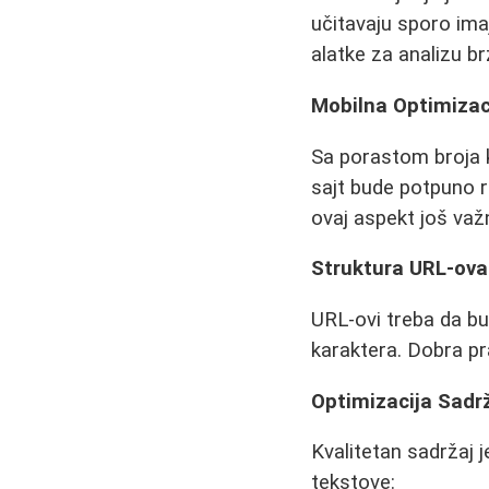
učitavaju sporo imaj
alatke za analizu br
Mobilna Optimizac
Sa porastom broja k
sajt bude potpuno re
ovaj aspekt još važn
Struktura URL-ova
URL-ovi treba da bud
karaktera. Dobra pra
Optimizacija Sadrž
Kvalitetan sadržaj 
tekstove: