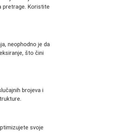
a pretrage. Koristite
aja, neophodno je da
ksiranje, što čini
lučajnih brojeva i
trukture.
ptimizujete svoje