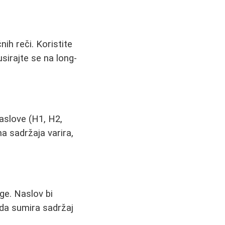
nih reči. Koristite
sirajte se na long-
naslove (H1, H2,
na sadržaja varira,
age. Naslov bi
a da sumira sadržaj