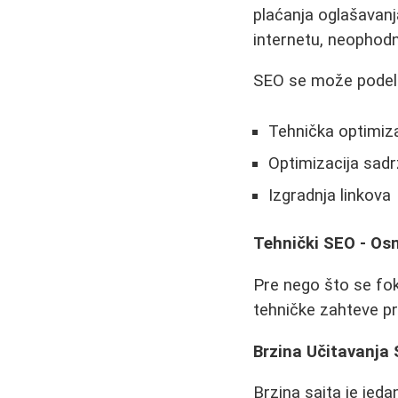
plaćanja oglašavanj
internetu, neophodno
SEO se može podeliti
Tehnička optimiza
Optimizacija sadr
Izgradnja linkova
Tehnički SEO - Os
Pre nego što se fok
tehničke zahteve pr
Brzina Učitavanja 
Brzina sajta je jeda