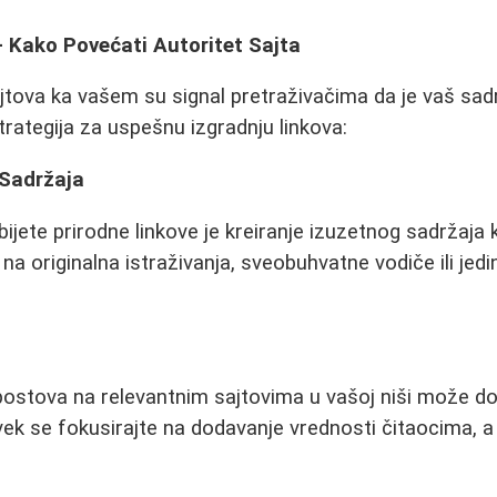
- Kako Povećati Autoritet Sajta
ajtova ka vašem su signal pretraživačima da je vaš sadr
trategija za uspešnu izgradnju linkova:
 Sadržaja
bijete prirodne linkove je kreiranje izuzetnog sadržaja k
 na originalna istraživanja, sveobuhvatne vodiče ili jed
postova na relevantnim sajtovima u vašoj niši može do
vek se fokusirajte na dodavanje vrednosti čitaocima, 