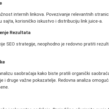
e
žnost internih linkova. Povezivanje relevantnih strani
sajta, korisničko iskustvo i distribuciju link juice-a.
enje Rezultata
e SEO strategije, neophodno je redovno pratiti rezultat
ike
analizu saobraćaja kako biste pratili organički saobraćaj
ije i druge važne pokazatelje. Redovna analiza omogu
ene.