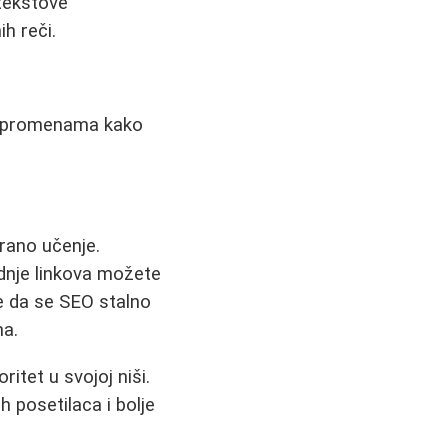
 tekstove
h reči.
im promenama kako
irano učenje.
dnje linkova možete
te da se SEO stalno
ma.
itet u svojoj niši.
 posetilaca i bolje