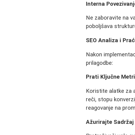
Interna Povezivanj
Ne zaboravite na va
poboljšava strukturu 
SEO Analiza i Prać
Nakon implementacij
prilagodbe:
Prati Ključne Metr
Koristite alatke za 
reči, stopu konverz
reagovanje na prom
Ažurirajte Sadržaj