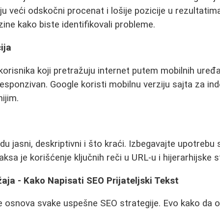
u veći odskočni procenat i lošije pozicije u rezultatim
zine kako biste identifikovali probleme.
ija
orisnika koji pretražuju internet putem mobilnih uređ
sponzivan. Google koristi mobilnu verziju sajta za inde
ijim.
u jasni, deskriptivni i što kraći. Izbegavajte upotrebu s
ksa je korišćenje ključnih reči u URL-u i hijerarhijske s
aja - Kako Napisati SEO Prijateljski Tekst
je osnova svake uspešne SEO strategije. Evo kako da o