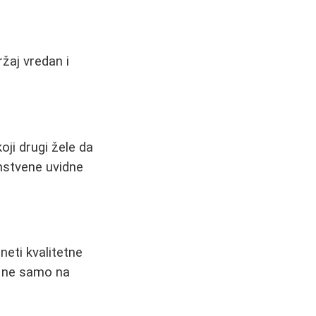
žaj vredan i
oji drugi žele da
instvene uvidne
neti kvalitetne
a ne samo na