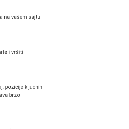
ca na vašem sajtu
e i vršiti
, pozicije ključnih
ćava brzo