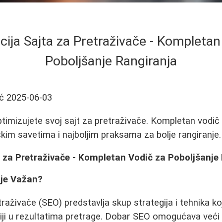
cija Sajta za Pretraživače - Kompletan
Poboljšanje Rangiranja
ć
2025-06-03
timizujete svoj sajt za pretraživače. Kompletan vodi
čkim savetima i najboljim praksama za bolje rangiranje.
 za Pretraživače - Kompletan Vodič za Poboljšanje
 je Važan?
raživače (SEO) predstavlja skup strategija i tehnika ko
jiviji u rezultatima pretrage. Dobar SEO omogućava veći