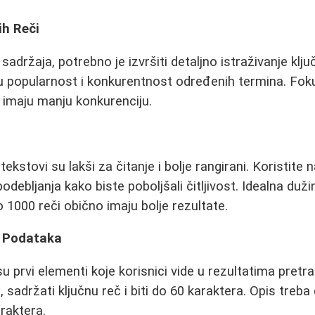
ih Reči
sadržaja, potrebno je izvršiti detaljno istraživanje ključ
u popularnost i konkurentnost određenih termina. Foku
je imaju manju konkurenciju.
tekstovi su lakši za čitanje i bolje rangirani. Koristite 
podebljanja kako biste poboljšali čitljivost. Idealna duži
o 1000 reči obično imaju bolje rezultate.
a Podataka
u prvi elementi koje korisnici vide u rezultatima pretr
n, sadržati ključnu reč i biti do 60 karaktera. Opis treb
raktera.