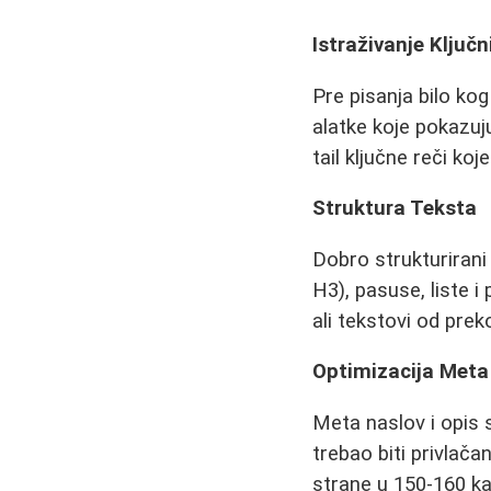
Istraživanje Ključn
Pre pisanja bilo kog 
alatke koje pokazuj
tail ključne reči ko
Struktura Teksta
Dobro strukturirani 
H3), pasuse, liste i 
ali tekstovi od prek
Optimizacija Met
Meta naslov i opis s
trebao biti privlača
strane u 150-160 ka