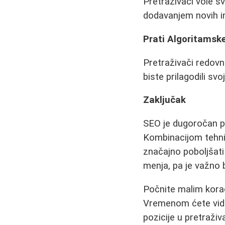
Pretraživači vole s
dodavanjem novih in
Prati Algoritamsk
Pretraživači redovn
biste prilagodili svo
Zaključak
SEO je dugoročan pr
Kombinacijom tehnič
značajno poboljšati
menja, pa je važno 
Počnite malim koraci
Vremenom ćete videt
pozicije u pretraživ