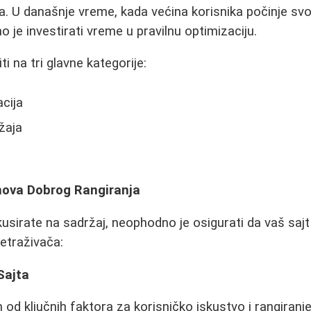
a. U današnje vreme, kada većina korisnika počinje svo
 je investirati vreme u pravilnu optimizaciju.
 na tri glavne kategorije:
cija
žaja
nova Dobrog Rangiranja
usirate na sadržaj, neophodno je osigurati da vaš saj
etraživača:
Sajta
n od ključnih faktora za korisničko iskustvo i rangiranje.