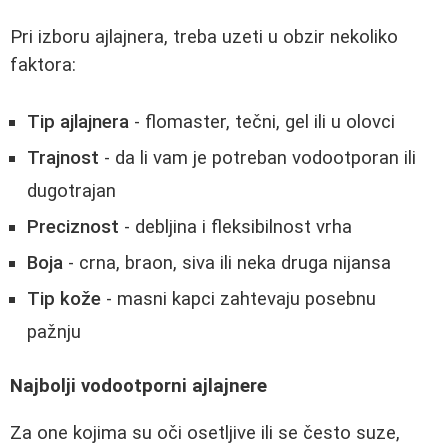
Pri izboru ajlajnera, treba uzeti u obzir nekoliko
faktora:
Tip ajlajnera
- flomaster, tečni, gel ili u olovci
Trajnost
- da li vam je potreban vodootporan ili
dugotrajan
Preciznost
- debljina i fleksibilnost vrha
Boja
- crna, braon, siva ili neka druga nijansa
Tip kože
- masni kapci zahtevaju posebnu
pažnju
Najbolji vodootporni ajlajnere
Za one kojima su oči osetljive ili se često suze,