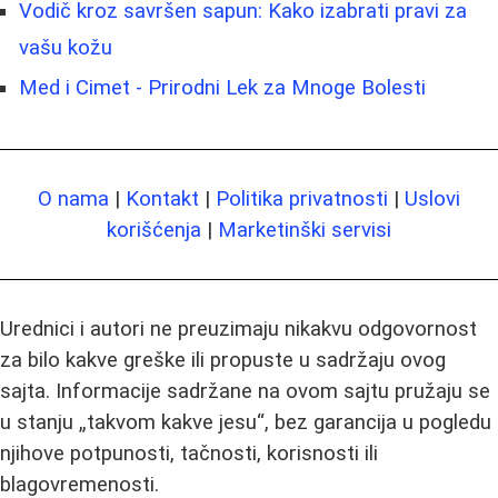
Vodič kroz savršen sapun: Kako izabrati pravi za
vašu kožu
Med i Cimet - Prirodni Lek za Mnoge Bolesti
O nama
|
Kontakt
|
Politika privatnosti
|
Uslovi
korišćenja
|
Marketinški servisi
Urednici i autori ne preuzimaju nikakvu odgovornost
za bilo kakve greške ili propuste u sadržaju ovog
sajta. Informacije sadržane na ovom sajtu pružaju se
u stanju „takvom kakve jesu“, bez garancija u pogledu
njihove potpunosti, tačnosti, korisnosti ili
blagovremenosti.