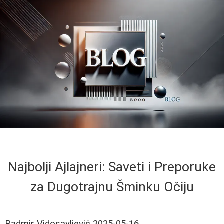
Najbolji Ajlajneri: Saveti i Preporuke
za Dugotrajnu Šminku Očiju
Radmir Vidosavljević
2025-05-16