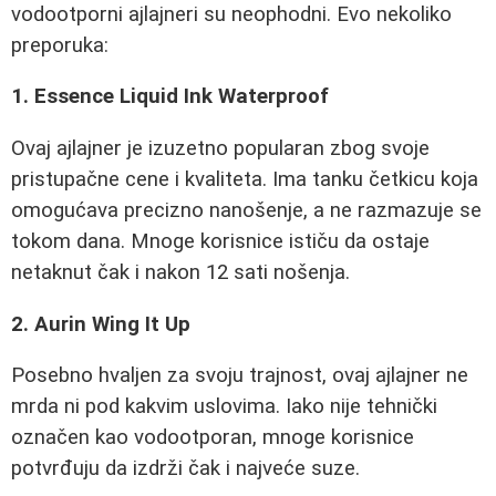
vodootporni ajlajneri su neophodni. Evo nekoliko
preporuka:
1. Essence Liquid Ink Waterproof
Ovaj ajlajner je izuzetno popularan zbog svoje
pristupačne cene i kvaliteta. Ima tanku četkicu koja
omogućava precizno nanošenje, a ne razmazuje se
tokom dana. Mnoge korisnice ističu da ostaje
netaknut čak i nakon 12 sati nošenja.
2. Aurin Wing It Up
Posebno hvaljen za svoju trajnost, ovaj ajlajner ne
mrda ni pod kakvim uslovima. Iako nije tehnički
označen kao vodootporan, mnoge korisnice
potvrđuju da izdrži čak i najveće suze.