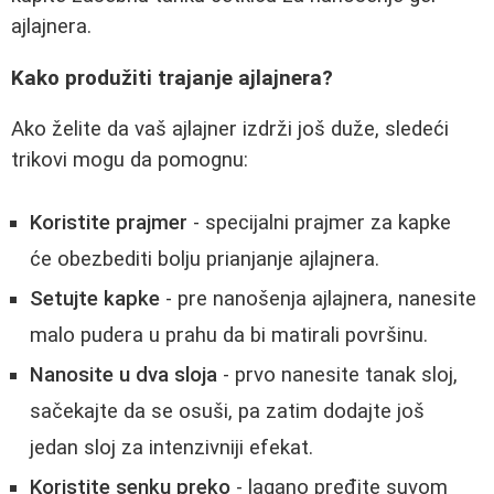
ajlajnera.
Kako produžiti trajanje ajlajnera?
Ako želite da vaš ajlajner izdrži još duže, sledeći
trikovi mogu da pomognu:
Koristite prajmer
- specijalni prajmer za kapke
će obezbediti bolju prianjanje ajlajnera.
Setujte kapke
- pre nanošenja ajlajnera, nanesite
malo pudera u prahu da bi matirali površinu.
Nanosite u dva sloja
- prvo nanesite tanak sloj,
sačekajte da se osuši, pa zatim dodajte još
jedan sloj za intenzivniji efekat.
Koristite senku preko
- lagano pređite suvom