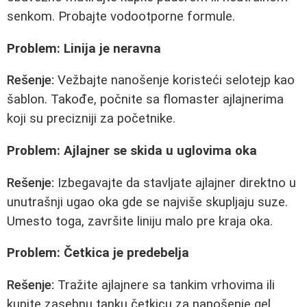
senkom. Probajte vodootporne formule.
Problem: Linija je neravna
Rešenje:
Vežbajte nanošenje koristeći selotejp kao
šablon. Takođe, počnite sa flomaster ajlajnerima
koji su precizniji za početnike.
Problem: Ajlajner se skida u uglovima oka
Rešenje:
Izbegavajte da stavljate ajlajner direktno u
unutrašnji ugao oka gde se najviše skupljaju suze.
Umesto toga, završite liniju malo pre kraja oka.
Problem: Četkica je predebelja
Rešenje:
Tražite ajlajnere sa tankim vrhovima ili
kupite zasebnu tanku četkicu za nanošenje gel