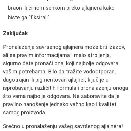
braon ili crnom senkom preko ajlajnera kako
biste ga "fiksirali".
Zaključak
Pronalaženje savršenog ajlajnera može biti izazov,
ali sa pravim informacijama i malo strpljenja,
sigurno ćete pronaći onaj koji najbolje odgovara
vašim potrebama. Bilo da tražite vodootporan,
dugotrajan ili pigmentovan ajlajner, ključ je u
isprobavanju različitih formula i pronalaženju onoga
što vama najbolje odgovara. Ne zaboravite da je
pravilno nanošenje jednako važno kao i kvalitet
samog proizvoda.
Srećno u pronalaženju vašeg savršenog ajlajnera!