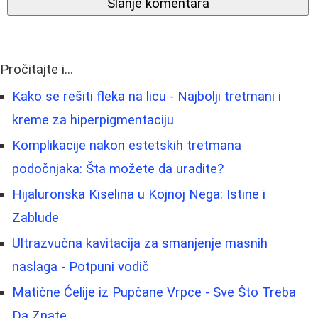
Slanje komentara
Pročitajte i...
Kako se rešiti fleka na licu - Najbolji tretmani i
kreme za hiperpigmentaciju
Komplikacije nakon estetskih tretmana
podočnjaka: Šta možete da uradite?
Hijaluronska Kiselina u Kojnoj Nega: Istine i
Zablude
Ultrazvučna kavitacija za smanjenje masnih
naslaga - Potpuni vodič
Matične Ćelije iz Pupčane Vrpce - Sve Što Treba
Da Znate