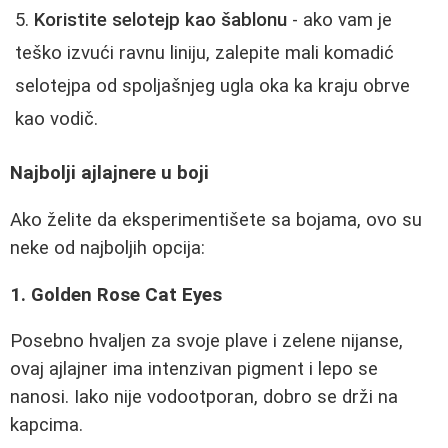
Koristite selotejp kao šablonu
- ako vam je
teško izvući ravnu liniju, zalepite mali komadić
selotejpa od spoljašnjeg ugla oka ka kraju obrve
kao vodič.
Najbolji ajlajnere u boji
Ako želite da eksperimentišete sa bojama, ovo su
neke od najboljih opcija:
1. Golden Rose Cat Eyes
Posebno hvaljen za svoje plave i zelene nijanse,
ovaj ajlajner ima intenzivan pigment i lepo se
nanosi. Iako nije vodootporan, dobro se drži na
kapcima.