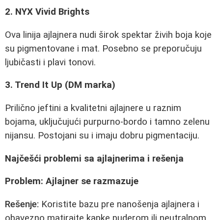
2. NYX Vivid Brights
Ova linija ajlajnera nudi širok spektar živih boja koje
su pigmentovane i mat. Posebno se preporučuju
ljubičasti i plavi tonovi.
3. Trend It Up (DM marka)
Prilično jeftini a kvalitetni ajlajnere u raznim
bojama, uključujući purpurno-bordo i tamno zelenu
nijansu. Postojani su i imaju dobru pigmentaciju.
Najčešći problemi sa ajlajnerima i rešenja
Problem: Ajlajner se razmazuje
Rešenje:
Koristite bazu pre nanošenja ajlajnera i
obavezno matirajte kapke puderom ili neutralnom