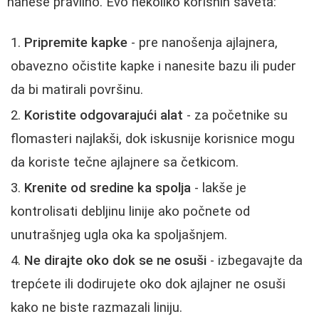
nanese pravilno. Evo nekoliko korisnih saveta:
Pripremite kapke
- pre nanošenja ajlajnera,
obavezno očistite kapke i nanesite bazu ili puder
da bi matirali površinu.
Koristite odgovarajući alat
- za početnike su
flomasteri najlakši, dok iskusnije korisnice mogu
da koriste tečne ajlajnere sa četkicom.
Krenite od sredine ka spolja
- lakše je
kontrolisati debljinu linije ako počnete od
unutrašnjeg ugla oka ka spoljašnjem.
Ne dirajte oko dok se ne osuši
- izbegavajte da
trepćete ili dodirujete oko dok ajlajner ne osuši
kako ne biste razmazali liniju.