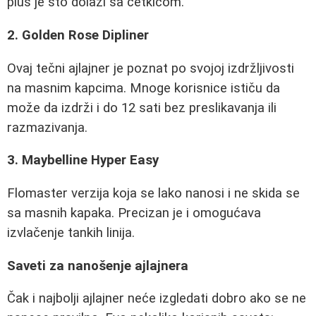
plus je što dolazi sa četkicom.
2. Golden Rose Dipliner
Ovaj tečni ajlajner je poznat po svojoj izdržljivosti
na masnim kapcima. Mnoge korisnice ističu da
može da izdrži i do 12 sati bez preslikavanja ili
razmazivanja.
3. Maybelline Hyper Easy
Flomaster verzija koja se lako nanosi i ne skida se
sa masnih kapaka. Precizan je i omogućava
izvlačenje tankih linija.
Saveti za nanošenje ajlajnera
Čak i najbolji ajlajner neće izgledati dobro ako se ne