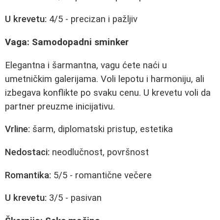
U krevetu:
4/5 - precizan i pažljiv
Vaga: Samodopadni sminker
Elegantna i šarmantna, vagu ćete naći u
umetničkim galerijama. Voli lepotu i harmoniju, ali
izbegava konflikte po svaku cenu. U krevetu voli da
partner preuzme inicijativu.
Vrline:
šarm, diplomatski pristup, estetika
Nedostaci:
neodlučnost, površnost
Romantika:
5/5 - romantične večere
U krevetu:
3/5 - pasivan