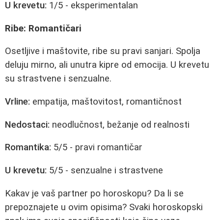
U krevetu:
1/5 - eksperimentalan
Ribe: Romantičari
Osetljive i maštovite, ribe su pravi sanjari. Spolja
deluju mirno, ali unutra kipre od emocija. U krevetu
su strastvene i senzualne.
Vrline:
empatija, maštovitost, romantičnost
Nedostaci:
neodlučnost, bežanje od realnosti
Romantika:
5/5 - pravi romantičar
U krevetu:
5/5 - senzualne i strastvene
Kakav je vaš partner po horoskopu? Da li se
prepoznajete u ovim opisima? Svaki horoskopski