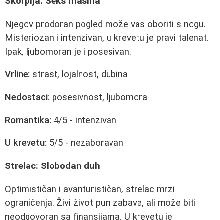
Škorpija: Seks mašina
Njegov prodoran pogled može vas oboriti s nogu.
Misteriozan i intenzivan, u krevetu je pravi talenat.
Ipak, ljubomoran je i posesivan.
Vrline:
strast, lojalnost, dubina
Nedostaci:
posesivnost, ljubomora
Romantika:
4/5 - intenzivan
U krevetu:
5/5 - nezaboravan
Strelac: Slobodan duh
Optimističan i avanturističan, strelac mrzi
ograničenja. Živi život pun zabave, ali može biti
neodgovoran sa finansijama. U krevetu je