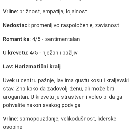
Vrline:
brižnost, empatija, lojalnost
Nedostaci:
promenljivo raspoloženje, zavisnost
Romantika:
4/5 - sentimentalan
U krevetu:
4/5 - nježan i pažljiv
Lav: Harizmatični kralj
Uvek u centru pažnje, lav ima gustu kosu i kraljevski
stav. Zna kako da zadovolji ženu, ali može biti
arogantan. U krevetu je strastven i voleo bi da ga
pohvalite nakon svakog podviga.
Vrline:
samopouzdanje, velikodušnost, liderske
osobine