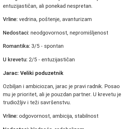
entuzijastičan, ali ponekad nespretan.
Vrline:
vedrina, poštenje, avanturizam
Nedostaci:
neodgovornost, nepromišljenost
Romantika:
3/5 - spontan
U krevetu:
2/5 - entuzijastičan
Jarac: Veliki poduzetnik
Ozbiljan i ambiciozan, jarac je pravi radnik. Posao
mu je prioritet, ali je pouzdan partner. U krevetu je
trudiožljiv i teži savršenstvu.
Vrline:
odgovornost, ambicija, stabilnost