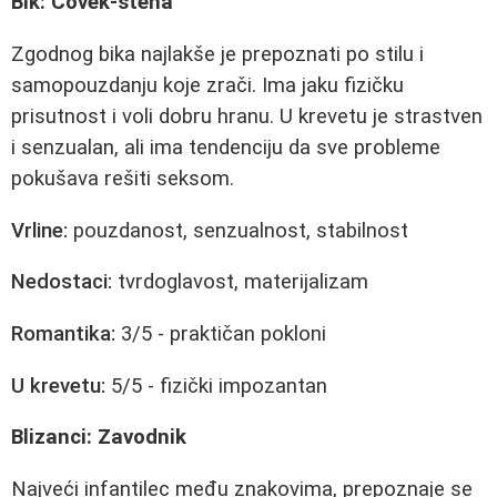
Bik: Čovek-stena
Zgodnog bika najlakše je prepoznati po stilu i
samopouzdanju koje zrači. Ima jaku fizičku
prisutnost i voli dobru hranu. U krevetu je strastven
i senzualan, ali ima tendenciju da sve probleme
pokušava rešiti seksom.
Vrline:
pouzdanost, senzualnost, stabilnost
Nedostaci:
tvrdoglavost, materijalizam
Romantika:
3/5 - praktičan pokloni
U krevetu:
5/5 - fizički impozantan
Blizanci: Zavodnik
Najveći infantilec među znakovima, prepoznaje se