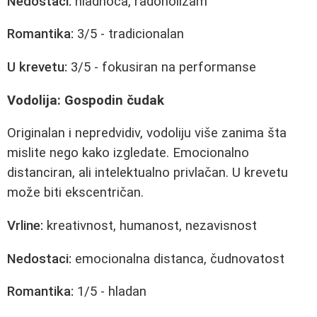
Nedostaci:
hladnoća, radoholizam
Romantika:
3/5 - tradicionalan
U krevetu:
3/5 - fokusiran na performanse
Vodolija: Gospodin čudak
Originalan i nepredvidiv, vodoliju više zanima šta
mislite nego kako izgledate. Emocionalno
distanciran, ali intelektualno privlačan. U krevetu
može biti ekscentričan.
Vrline:
kreativnost, humanost, nezavisnost
Nedostaci:
emocionalna distanca, čudnovatost
Romantika:
1/5 - hladan