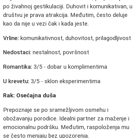
po živahnoj gestikulaciji. Duhovit i komunikativan, u
društvu je prava atrakcija. Međutim, često deluje
kao da nije u vezi čak i kada jeste.
Vrline:
komunikativnost, duhovitost, prilagodljivost
Nedostaci:
nestalnost, površnost
Romantika:
3/5 - dobar u komplimentima
U krevetu:
3/5 - sklon eksperimentima
Rak: Osećajna duša
Prepoznaje se po sramežljivom osmehu i
obožavanju porodice. Idealni partner za maženje i
emocionalnu podršku. Međutim, raspoloženja mu
se često menjaju bez upozorenja.