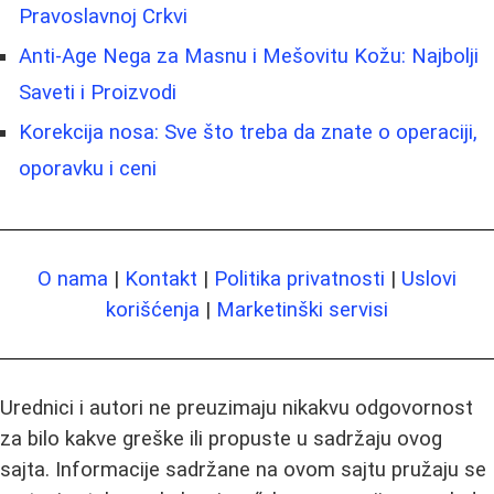
Pravoslavnoj Crkvi
Anti-Age Nega za Masnu i Mešovitu Kožu: Najbolji
Saveti i Proizvodi
Korekcija nosa: Sve što treba da znate o operaciji,
oporavku i ceni
O nama
|
Kontakt
|
Politika privatnosti
|
Uslovi
korišćenja
|
Marketinški servisi
Urednici i autori ne preuzimaju nikakvu odgovornost
za bilo kakve greške ili propuste u sadržaju ovog
sajta. Informacije sadržane na ovom sajtu pružaju se