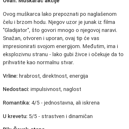
Ovan: Muškarac akcije
Ovog muškarca lako prepoznati po naglašenom
čelu i brzom hodu. Njegov uzor je junak iz filma
"Gladijator", što govori mnogo o njegovoj naravi.
Snažan, otvoren i uporan, ovaj tip će vas
impresionirati svojom energijom. Međutim, ima i
eksplozivnu stranu - lako gubi živce i očekuje da to
prihvatite kao normalnu stvar.
Vrline:
hrabrost, direktnost, energija
Nedostaci:
impulsivnost, naglost
Romantika:
4/5 - jednostavna, ali iskrena
U krevetu:
5/5 - strastven i dinamičan