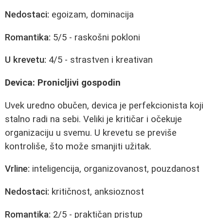
Nedostaci:
egoizam, dominacija
Romantika:
5/5 - raskošni pokloni
U krevetu:
4/5 - strastven i kreativan
Devica: Pronicljivi gospodin
Uvek uredno obučen, devica je perfekcionista koji
stalno radi na sebi. Veliki je kritičar i očekuje
organizaciju u svemu. U krevetu se previše
kontroliše, što može smanjiti užitak.
Vrline:
inteligencija, organizovanost, pouzdanost
Nedostaci:
kritičnost, anksioznost
Romantika:
2/5 - praktičan pristup